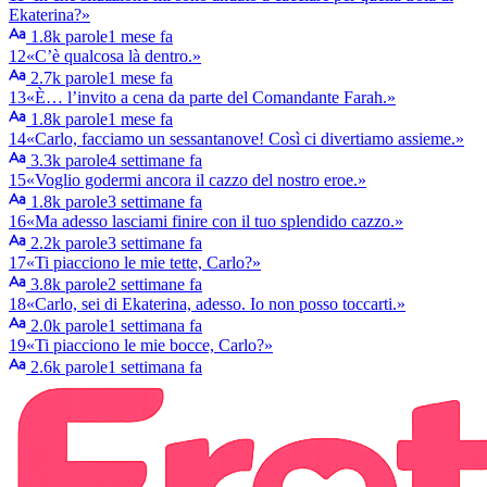
Ekaterina?»
1.8k parole
1 mese fa
12
«C’è qualcosa là dentro.»
2.7k parole
1 mese fa
13
«È… l’invito a cena da parte del Comandante Farah.»
1.8k parole
1 mese fa
14
«Carlo, facciamo un sessantanove! Così ci divertiamo assieme.»
3.3k parole
4 settimane fa
15
«Voglio godermi ancora il cazzo del nostro eroe.»
1.8k parole
3 settimane fa
16
«Ma adesso lasciami finire con il tuo splendido cazzo.»
2.2k parole
3 settimane fa
17
«Ti piacciono le mie tette, Carlo?»
3.8k parole
2 settimane fa
18
«Carlo, sei di Ekaterina, adesso. Io non posso toccarti.»
2.0k parole
1 settimana fa
19
«Ti piacciono le mie bocce, Carlo?»
2.6k parole
1 settimana fa