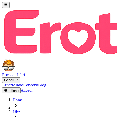
Racconti
Libri
Generi
Autori
Audio
Concorsi
Blog
Accedi
Italiano
Home
Libri