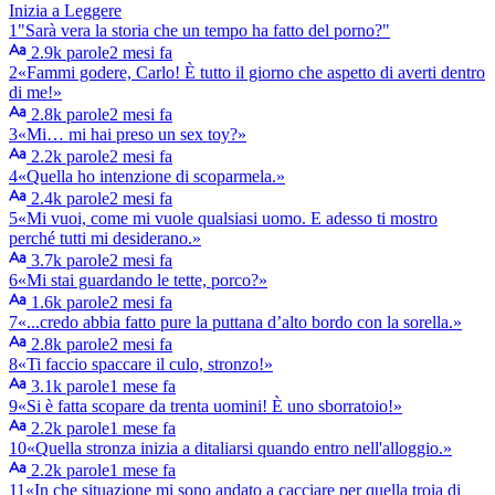
Inizia a Leggere
1
"Sarà vera la storia che un tempo ha fatto del porno?"
2.9k parole
2 mesi fa
2
«Fammi godere, Carlo! È tutto il giorno che aspetto di averti dentro
di me!»
2.8k parole
2 mesi fa
3
«Mi… mi hai preso un sex toy?»
2.2k parole
2 mesi fa
4
«Quella ho intenzione di scoparmela.»
2.4k parole
2 mesi fa
5
«Mi vuoi, come mi vuole qualsiasi uomo. E adesso ti mostro
perché tutti mi desiderano.»
3.7k parole
2 mesi fa
6
«Mi stai guardando le tette, porco?»
1.6k parole
2 mesi fa
7
«...credo abbia fatto pure la puttana d’alto bordo con la sorella.»
2.8k parole
2 mesi fa
8
«Ti faccio spaccare il culo, stronzo!»
3.1k parole
1 mese fa
9
«Si è fatta scopare da trenta uomini! È uno sborratoio!»
2.2k parole
1 mese fa
10
«Quella stronza inizia a ditaliarsi quando entro nell'alloggio.»
2.2k parole
1 mese fa
11
«In che situazione mi sono andato a cacciare per quella troia di