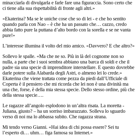
minacciarla di divulgarla e farle fare una figuraccia. Sono certo che
ci tiene alla sua rispettabilità di fronte agli altri.»
«Ekaterina? Ma se le uniche cose che so di lei - e che ho sentito
quando parla con Nao – è che ha un passato che… cazzo, credo
abbia fatto pure la puttana d’alto bordo con la sorella e se ne vanta
pure!»
L’interesse illumina il volto del mio amico. «Davvero? E che altro?»
Sollevo le spalle. «Ma che ne so. Più in là del cognome non so
nulla, a parte che i suoi sembra abbiano una barca di soldi e che il
padre sia una specie di imprenditore interstellare. E questo dovrebbe
darle potere sulla Alabarda degli Astri, o almeno lei lo crede.»
Ekaterina che viene trattata come pezza da piedi dall’Ufficiale di
Coperta è il pensiero che mi ricorda che lei non è una divinità ma
una che, forse, è della mia stessa specie. Dello stesso ordine, più che
della stessa specie….
Le ragazze all’angolo esplodono in un’altra risata. La moretta -
Juliana, giusto? – ha un sorriso imbarazzato. Solleva lo sguardo
verso di noi ma lo abbassa subito. Che ragazza strana.
Mi tendo verso Gianni. «Hai idea di chi possa essere? Sei tu
l’esperto di… uhm… figa famosa su Internet.»