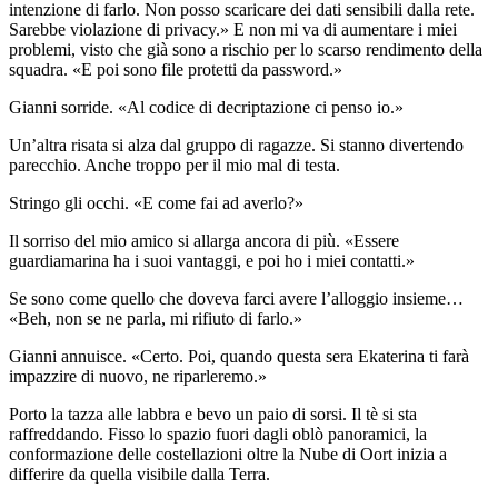
intenzione di farlo. Non posso scaricare dei dati sensibili dalla rete.
Sarebbe violazione di privacy.» E non mi va di aumentare i miei
problemi, visto che già sono a rischio per lo scarso rendimento della
squadra. «E poi sono file protetti da password.»
Gianni sorride. «Al codice di decriptazione ci penso io.»
Un’altra risata si alza dal gruppo di ragazze. Si stanno divertendo
parecchio. Anche troppo per il mio mal di testa.
Stringo gli occhi. «E come fai ad averlo?»
Il sorriso del mio amico si allarga ancora di più. «Essere
guardiamarina ha i suoi vantaggi, e poi ho i miei contatti.»
Se sono come quello che doveva farci avere l’alloggio insieme…
«Beh, non se ne parla, mi rifiuto di farlo.»
Gianni annuisce. «Certo. Poi, quando questa sera Ekaterina ti farà
impazzire di nuovo, ne riparleremo.»
Porto la tazza alle labbra e bevo un paio di sorsi. Il tè si sta
raffreddando. Fisso lo spazio fuori dagli oblò panoramici, la
conformazione delle costellazioni oltre la Nube di Oort inizia a
differire da quella visibile dalla Terra.