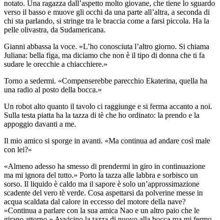
notato. Una ragazza dall’aspetto molto giovane, che tiene lo sguardo
verso il basso e muove gli occhi da una parte all’altra, a seconda di
chi sta parlando, si stringe tra le braccia come a farsi piccola. Ha la
pelle olivastra, da Sudamericana.
Gianni abbassa la voce. «L’ho conosciuta l’altro giorno. Si chiama
Juliana: bella figa, ma diciamo che non è il tipo di donna che ti fa
sudare le orecchie a chiacchiere.»
Torno a sedermi. «Compenserebbe parecchio Ekaterina, quella ha
una radio al posto della bocca.»
Un robot alto quanto il tavolo ci raggiunge e si ferma accanto a noi.
Sulla testa piatta ha la tazza di tè che ho ordinato: la prendo e la
appoggio davanti a me.
Il mio amico si sporge in avanti. «Ma continua ad andare così male
con lei?»
«Almeno adesso ha smesso di prendermi in giro in continuazione
ma mi ignora del tutto.» Porto la tazza alle labbra e sorbisco un
sorso. Il liquido è caldo ma il sapore è solo un’approssimazione
scadente del vero tè verde. Cosa aspettarsi da polverine messe in
acqua scaldata dal calore in eccesso del motore della nave?
«Continua a parlare con la sua amica Nao e un altro paio che le
girano attorno.» Avvicino la tazza di nuovo alla bocca ma mi fermo.