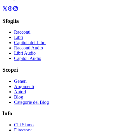
Sfoglia
Racconti
Libri
Capitoli dei Libri
Racconti Audio
Libri Audio
Capitoli Audio
Scopri
Generi
Argomenti
Autori
Blog
Categorie del Blog
Info
Chi Siamo
Directory