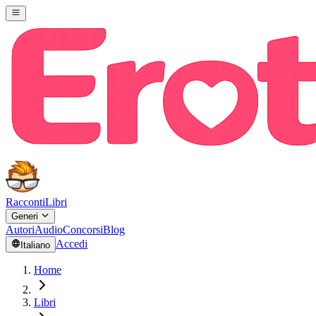
Racconti
Libri
Generi
Autori
Audio
Concorsi
Blog
Accedi
Italiano
Home
Libri