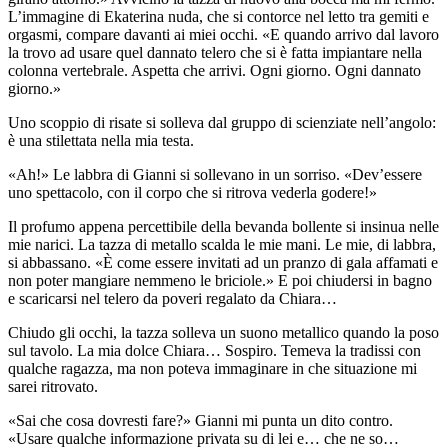
L’immagine di Ekaterina nuda, che si contorce nel letto tra gemiti e
orgasmi, compare davanti ai miei occhi. «E quando arrivo dal lavoro
la trovo ad usare quel dannato telero che si è fatta impiantare nella
colonna vertebrale. Aspetta che arrivi. Ogni giorno. Ogni dannato
giorno.»
Uno scoppio di risate si solleva dal gruppo di scienziate nell’angolo:
è una stilettata nella mia testa.
«Ah!» Le labbra di Gianni si sollevano in un sorriso. «Dev’essere
uno spettacolo, con il corpo che si ritrova vederla godere!»
Il profumo appena percettibile della bevanda bollente si insinua nelle
mie narici. La tazza di metallo scalda le mie mani. Le mie, di labbra,
si abbassano. «È come essere invitati ad un pranzo di gala affamati e
non poter mangiare nemmeno le briciole.» E poi chiudersi in bagno
e scaricarsi nel telero da poveri regalato da Chiara…
Chiudo gli occhi, la tazza solleva un suono metallico quando la poso
sul tavolo. La mia dolce Chiara… Sospiro. Temeva la tradissi con
qualche ragazza, ma non poteva immaginare in che situazione mi
sarei ritrovato.
«Sai che cosa dovresti fare?» Gianni mi punta un dito contro.
«Usare qualche informazione privata su di lei e… che ne so…