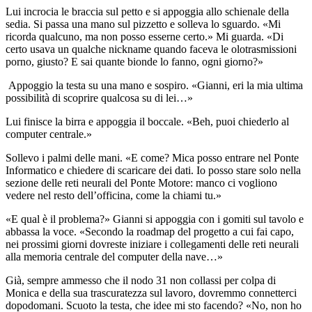
Lui incrocia le braccia sul petto e si appoggia allo schienale della
sedia. Si passa una mano sul pizzetto e solleva lo sguardo. «Mi
ricorda qualcuno, ma non posso esserne certo.» Mi guarda. «Di
certo usava un qualche nickname quando faceva le olotrasmissioni
porno, giusto? E sai quante bionde lo fanno, ogni giorno?»
Appoggio la testa su una mano e sospiro. «Gianni, eri la mia ultima
possibilità di scoprire qualcosa su di lei…»
Lui finisce la birra e appoggia il boccale. «Beh, puoi chiederlo al
computer centrale.»
Sollevo i palmi delle mani. «E come? Mica posso entrare nel Ponte
Informatico e chiedere di scaricare dei dati. Io posso stare solo nella
sezione delle reti neurali del Ponte Motore: manco ci vogliono
vedere nel resto dell’officina, come la chiami tu.»
«E qual è il problema?» Gianni si appoggia con i gomiti sul tavolo e
abbassa la voce. «Secondo la roadmap del progetto a cui fai capo,
nei prossimi giorni dovreste iniziare i collegamenti delle reti neurali
alla memoria centrale del computer della nave…»
Già, sempre ammesso che il nodo 31 non collassi per colpa di
Monica e della sua trascuratezza sul lavoro, dovremmo connetterci
dopodomani. Scuoto la testa, che idee mi sto facendo? «No, non ho