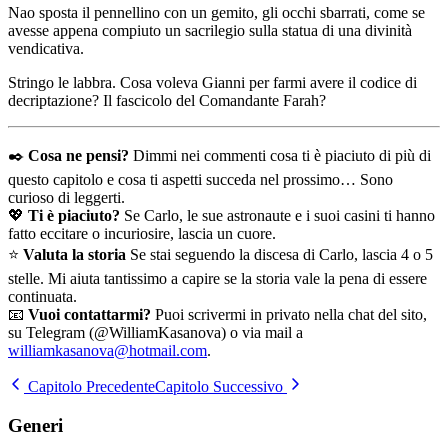
Nao sposta il pennellino con un gemito, gli occhi sbarrati, come se
avesse appena compiuto un sacrilegio sulla statua di una divinità
vendicativa.
Stringo le labbra. Cosa voleva Gianni per farmi avere il codice di
decriptazione? Il fascicolo del Comandante Farah?
✒️
Cosa ne pensi?
Dimmi nei commenti cosa ti è piaciuto di più di
questo capitolo e cosa ti aspetti succeda nel prossimo… Sono
curioso di leggerti.
💖
Ti è piaciuto?
Se Carlo, le sue astronaute e i suoi casini ti hanno
fatto eccitare o incuriosire, lascia un cuore.
⭐
Valuta la storia
Se stai seguendo la discesa di Carlo, lascia 4 o 5
stelle. Mi aiuta tantissimo a capire se la storia vale la pena di essere
continuata.
📧
Vuoi contattarmi?
Puoi scrivermi in privato nella chat del sito,
su Telegram (@WilliamKasanova) o via mail a
williamkasanova@hotmail.com
.
Capitolo Precedente
Capitolo Successivo
Generi