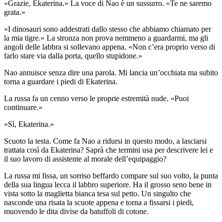
«Grazie, Ekaterina.» La voce di Nao è un sussurro. «Te ne saremo
grata.»
«I dinosauri sono addestrati dallo stesso che abbiamo chiamato per
la mia tigre.» La stronza non prova nemmeno a guardarmi, ma gli
angoli delle labbra si sollevano appena. «Non c’era proprio verso di
farlo stare via dalla porta, quello stupidone.»
Nao annuisce senza dire una parola. Mi lancia un’occhiata ma subito
torna a guardare i piedi di Ekaterina.
La russa fa un cenno verso le proprie estremità nude. «Puoi
continuare.»
«Sì, Ekaterina.»
Scuoto la testa. Come fa Nao a ridursi in questo modo, a lasciarsi
trattata così da Ekaterina? Saprà che termini usa per descrivere lei e
il suo lavoro di assistente al morale dell’equipaggio?
La russa mi fissa, un sorriso beffardo compare sul suo volto, la punta
della sua lingua lecca il labbro superiore. Ha il grosso seno bene in
vista sotto la maglietta bianca tesa sul petto. Un singulto che
nasconde una risata la scuote appena e torna a fissarsi i piedi,
muovendo le dita divise da batuffoli di cotone.