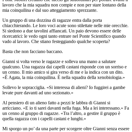
lavoro che la mia squadra non compie e non per stare lontano della
mia coinquilina e dal suo atteggiamento sprezzante.
Un gruppo di una dozzina di ragazze entra dalla porta
chiacchierando. Le loro voci acute sono stilettate nelle mie orecchie.
Si siedono a due tavolini affiancati. Un paio devono essere delle
ricercatrici: le vedo ogni tanto entrare nel Ponte Scientifico quando
vado al lavoro. Che stiano festeggiando qualche scoperta?
Basta che non facciano baccano.
Gianni si volta verso le ragazze e solleva una mano a salutare
qualcuno. Una ragazza dai capelli castani risponde con un sorriso e
un cenno. Il mio amico si gira verso di me e la indica con un dito.
«È Agata, la mia coinquilina. È nella squadra della xenobiologia.»
Sollevo le sopracciglia. «Si interessa di alieni? Io fuggirei a gambe
levate pure davanti ad uno sezionato.»
Al pensiero di un alieno fatto a pezzi le labbra di Gianni si
arricciano. «E io ti sarei davanti nella fuga. Ma a lei interessano.» Fa
un cenno al gruppo di ragazze. «Tra l’altro, a gestire il gruppo è
quella ragazza con i capelli castani e lunghi.»
Mi sporgo un po’ da una parte per scorgere oltre Gianni senza essere