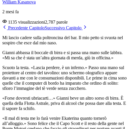
William Kasanova
2 mesi fa
1135 visualizzazioni
2,787 parole
Precedente Capitolo
Successivo Capitolo
Mi lascio cadere sulla poltroncina del bar. Il mio petto si svuota nel
sospiro che esce dal mio naso.
Gianni abbassa il boccale di birra e si passa una mano sulle labbra.
«Mi sa che è stata un’altra giornata di merda, giù in officina.»
Scuoto la testa. «Lascia perdere, è un inferno.» Passo una mano sul
proiettore al centro del tavolino: uno schermo olografico appare
davanti a me con le consumazioni disponibili. Le prime in cima sono
quelle che il computer di bordo ha imparato che ordino di solito:
sfioro l’immagine del tè verde senza zucchero.
«Forse dovresti ubriacarti…» Gianni beve un altro sorso di birra. È
quella della Flotta Astrale, priva di alcool che possa dare alla testa. E
il sapore fa schifo.
«Il mal di testa me lo farà venire Ekaterina quanto tornerò
all’alloggio.» Sono felice che il Capo Scott e il resto della gente nel
Ponte Motori credano che faccio gli straordinari per portare avanti il