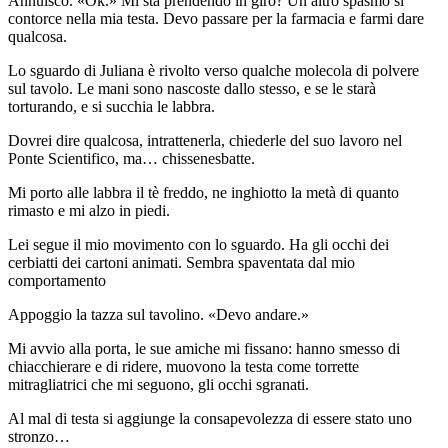
Annuisco. «Ok.» Mi sta prendendo in giro? Un altro spasmo si
contorce nella mia testa. Devo passare per la farmacia e farmi dare
qualcosa.
Lo sguardo di Juliana è rivolto verso qualche molecola di polvere
sul tavolo. Le mani sono nascoste dallo stesso, e se le starà
torturando, e si succhia le labbra.
Dovrei dire qualcosa, intrattenerla, chiederle del suo lavoro nel
Ponte Scientifico, ma… chissenesbatte.
Mi porto alle labbra il tè freddo, ne inghiotto la metà di quanto
rimasto e mi alzo in piedi.
Lei segue il mio movimento con lo sguardo. Ha gli occhi dei
cerbiatti dei cartoni animati. Sembra spaventata dal mio
comportamento
Appoggio la tazza sul tavolino. «Devo andare.»
Mi avvio alla porta, le sue amiche mi fissano: hanno smesso di
chiacchierare e di ridere, muovono la testa come torrette
mitragliatrici che mi seguono, gli occhi sgranati.
Al mal di testa si aggiunge la consapevolezza di essere stato uno
stronzo…