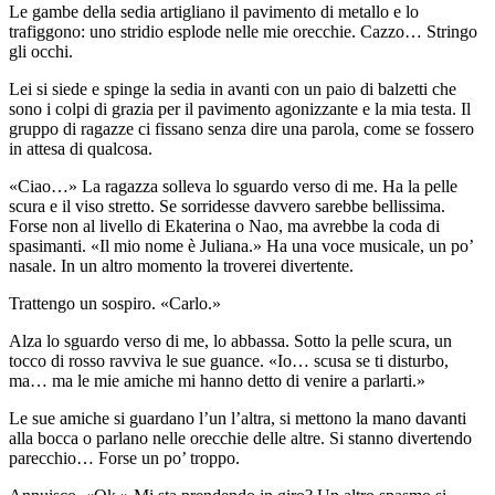
Le gambe della sedia artigliano il pavimento di metallo e lo
trafiggono: uno stridio esplode nelle mie orecchie. Cazzo… Stringo
gli occhi.
Lei si siede e spinge la sedia in avanti con un paio di balzetti che
sono i colpi di grazia per il pavimento agonizzante e la mia testa. Il
gruppo di ragazze ci fissano senza dire una parola, come se fossero
in attesa di qualcosa.
«Ciao…» La ragazza solleva lo sguardo verso di me. Ha la pelle
scura e il viso stretto. Se sorridesse davvero sarebbe bellissima.
Forse non al livello di Ekaterina o Nao, ma avrebbe la coda di
spasimanti. «Il mio nome è Juliana.» Ha una voce musicale, un po’
nasale. In un altro momento la troverei divertente.
Trattengo un sospiro. «Carlo.»
Alza lo sguardo verso di me, lo abbassa. Sotto la pelle scura, un
tocco di rosso ravviva le sue guance. «Io… scusa se ti disturbo,
ma… ma le mie amiche mi hanno detto di venire a parlarti.»
Le sue amiche si guardano l’un l’altra, si mettono la mano davanti
alla bocca o parlano nelle orecchie delle altre. Si stanno divertendo
parecchio… Forse un po’ troppo.