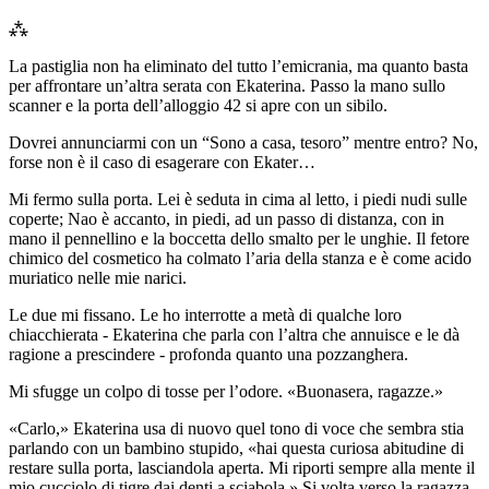
⁂
La pastiglia non ha eliminato del tutto l’emicrania, ma quanto basta
per affrontare un’altra serata con Ekaterina. Passo la mano sullo
scanner e la porta dell’alloggio 42 si apre con un sibilo.
Dovrei annunciarmi con un “Sono a casa, tesoro” mentre entro? No,
forse non è il caso di esagerare con Ekater…
Mi fermo sulla porta. Lei è seduta in cima al letto, i piedi nudi sulle
coperte; Nao è accanto, in piedi, ad un passo di distanza, con in
mano il pennellino e la boccetta dello smalto per le unghie. Il fetore
chimico del cosmetico ha colmato l’aria della stanza e è come acido
muriatico nelle mie narici.
Le due mi fissano. Le ho interrotte a metà di qualche loro
chiacchierata - Ekaterina che parla con l’altra che annuisce e le dà
ragione a prescindere - profonda quanto una pozzanghera.
Mi sfugge un colpo di tosse per l’odore. «Buonasera, ragazze.»
«Carlo,» Ekaterina usa di nuovo quel tono di voce che sembra stia
parlando con un bambino stupido, «hai questa curiosa abitudine di
restare sulla porta, lasciandola aperta. Mi riporti sempre alla mente il
mio cucciolo di tigre dai denti a sciabola.» Si volta verso la ragazza