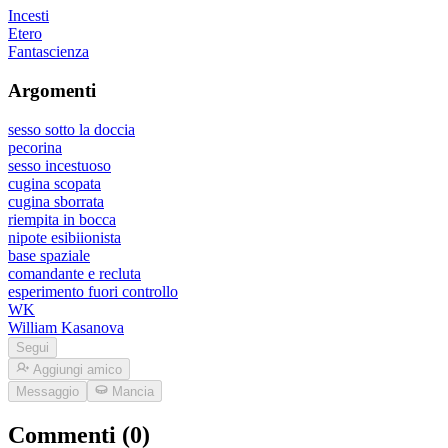
Incesti
Etero
Fantascienza
Argomenti
sesso sotto la doccia
pecorina
sesso incestuoso
cugina scopata
cugina sborrata
riempita in bocca
nipote esibiionista
base spaziale
comandante e recluta
esperimento fuori controllo
WK
William Kasanova
Segui
Aggiungi amico
Messaggio
Mancia
Commenti (0)