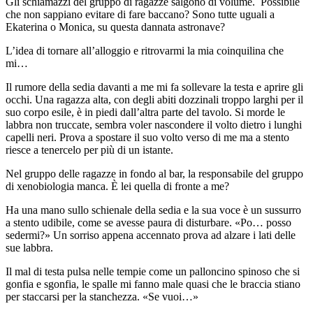
Gli schiamazzi del gruppo di ragazze salgono di volume. Possibile
che non sappiano evitare di fare baccano? Sono tutte uguali a
Ekaterina o Monica, su questa dannata astronave?
L’idea di tornare all’alloggio e ritrovarmi la mia coinquilina che
mi…
Il rumore della sedia davanti a me mi fa sollevare la testa e aprire gli
occhi. Una ragazza alta, con degli abiti dozzinali troppo larghi per il
suo corpo esile, è in piedi dall’altra parte del tavolo. Si morde le
labbra non truccate, sembra voler nascondere il volto dietro i lunghi
capelli neri. Prova a spostare il suo volto verso di me ma a stento
riesce a tenercelo per più di un istante.
Nel gruppo delle ragazze in fondo al bar, la responsabile del gruppo
di xenobiologia manca. È lei quella di fronte a me?
Ha una mano sullo schienale della sedia e la sua voce è un sussurro
a stento udibile, come se avesse paura di disturbare. «Po… posso
sedermi?» Un sorriso appena accennato prova ad alzare i lati delle
sue labbra.
Il mal di testa pulsa nelle tempie come un palloncino spinoso che si
gonfia e sgonfia, le spalle mi fanno male quasi che le braccia stiano
per staccarsi per la stanchezza. «Se vuoi…»