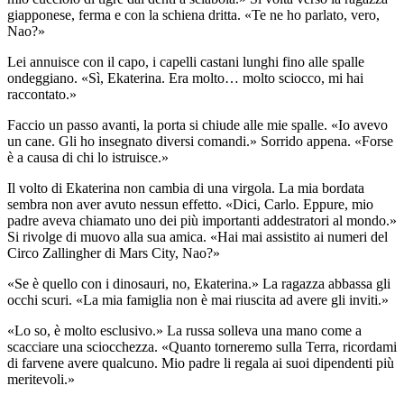
giapponese, ferma e con la schiena dritta. «Te ne ho parlato, vero,
Nao?»
Lei annuisce con il capo, i capelli castani lunghi fino alle spalle
ondeggiano. «Sì, Ekaterina. Era molto… molto sciocco, mi hai
raccontato.»
Faccio un passo avanti, la porta si chiude alle mie spalle. «Io avevo
un cane. Gli ho insegnato diversi comandi.» Sorrido appena. «Forse
è a causa di chi lo istruisce.»
Il volto di Ekaterina non cambia di una virgola. La mia bordata
sembra non aver avuto nessun effetto. «Dici, Carlo. Eppure, mio
padre aveva chiamato uno dei più importanti addestratori al mondo.»
Si rivolge di muovo alla sua amica. «Hai mai assistito ai numeri del
Circo Zallingher di Mars City, Nao?»
«Se è quello con i dinosauri, no, Ekaterina.» La ragazza abbassa gli
occhi scuri. «La mia famiglia non è mai riuscita ad avere gli inviti.»
«Lo so, è molto esclusivo.» La russa solleva una mano come a
scacciare una sciocchezza. «Quanto torneremo sulla Terra, ricordami
di farvene avere qualcuno. Mio padre li regala ai suoi dipendenti più
meritevoli.»