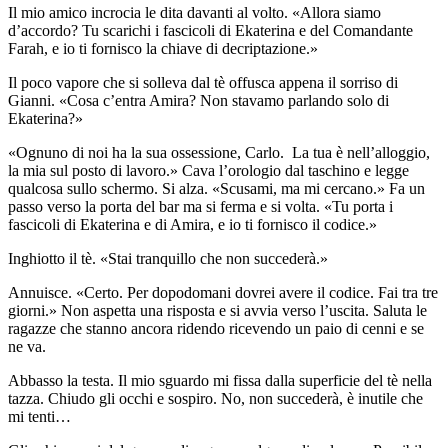
Il mio amico incrocia le dita davanti al volto. «Allora siamo
d’accordo? Tu scarichi i fascicoli di Ekaterina e del Comandante
Farah, e io ti fornisco la chiave di decriptazione.»
Il poco vapore che si solleva dal tè offusca appena il sorriso di
Gianni. «Cosa c’entra Amira? Non stavamo parlando solo di
Ekaterina?»
«Ognuno di noi ha la sua ossessione, Carlo. La tua è nell’alloggio,
la mia sul posto di lavoro.» Cava l’orologio dal taschino e legge
qualcosa sullo schermo. Si alza. «Scusami, ma mi cercano.» Fa un
passo verso la porta del bar ma si ferma e si volta. «Tu porta i
fascicoli di Ekaterina e di Amira, e io ti fornisco il codice.»
Inghiotto il tè. «Stai tranquillo che non succederà.»
Annuisce. «Certo. Per dopodomani dovrei avere il codice. Fai tra tre
giorni.» Non aspetta una risposta e si avvia verso l’uscita. Saluta le
ragazze che stanno ancora ridendo ricevendo un paio di cenni e se
ne va.
Abbasso la testa. Il mio sguardo mi fissa dalla superficie del tè nella
tazza. Chiudo gli occhi e sospiro. No, non succederà, è inutile che
mi tenti…