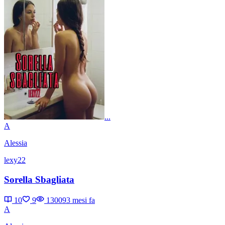
...
A
Alessia
lexy22
Sorella Sbagliata
10
9
13009
3 mesi fa
A