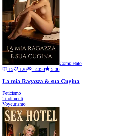
Completato
15
120
14050
5.00
La mia Ragazza & sua Cugina
Feticismo
Tradimenti
Voyeurismo