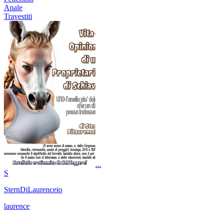
Anale
Travestiti
...
S
SternDiLaurenceio
laurence