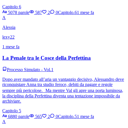
Capitolo 6
5078 parole
587
2
0
Capitolo.6
1 mese fa
A
Alessia
lexy22
1 mese fa
La Penale tra le Cosce della Perfettina
Processo Simulato - Vol.1
Dopo aver mandato all’aria un vantaggio decisivo, Alessandro deve
riconquistare Anna tra studio feroce, debiti da pagare e regole
sempre più pericolose. Ma mentre Val gli apre una porta luminosa,
la disciplina della Perfettina diventa una tentazione impossibile da
archiviare.
Capitolo 5
6880 parole
565
2
0
Capitolo.5
1 mese fa
A