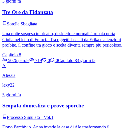
3 giorni fa
Tre Ore da Fidanzata
Sorella Sbagliata
Una notte sospesa tra ricatto, desiderio e normalità rubata porta
Giulia nel letto di Franci. Tra oggetti lasciati da Erika e attenzioni
proibite, il confine tra gioco e scelta diventa sempre più pericoloso.
Capitolo 8
5026 parole
719
0
0
Capitolo.8
3 giorni fa
A
Alessia
lexy22
5 giorni fa
Scopata domestica e prove sporche
Processo Simulato - Vol.1
Dopo l’archivio, Anna invade la casa di Ale trasformando il