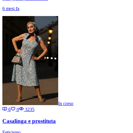
6 mesi fa
In corso
6
0
3235
Casalinga e prostituta
Feticismo