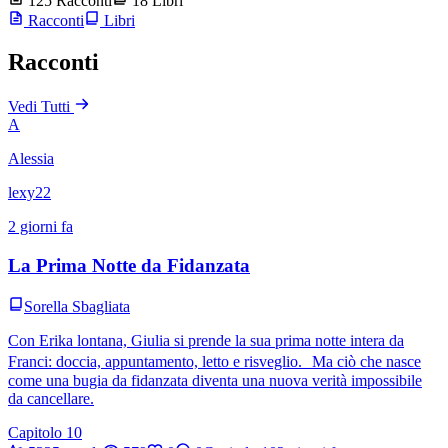
125 Racconti
18 Libri
Racconti
Libri
Racconti
Vedi Tutti
A
Alessia
lexy22
2 giorni fa
La Prima Notte da Fidanzata
Sorella Sbagliata
Con Erika lontana, Giulia si prende la sua prima notte intera da
Franci: doccia, appuntamento, letto e risveglio. Ma ciò che nasce
come una bugia da fidanzata diventa una nuova verità impossibile
da cancellare.
Capitolo 10