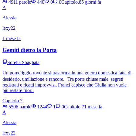
4911 parole
440
0
0
Capitolo.8
5 giorni fa
A
Alessia
lexy22
1 mese fa
Gemiti dietro la Porta
Sorella Sbagliata
Un pomeriggio rovente si trasforma in una guerra domestica fatta di
desiderio, umiliazione e rancore. Tra porte chiuse male, segreti
registrati e ricatti improvvisi, Franci capisce che Giulia non vuole
più restare fuori.
Capitolo 7
5506 parole
1244
1
0
Capitolo.7
1 mese fa
A
Alessia
lexy22