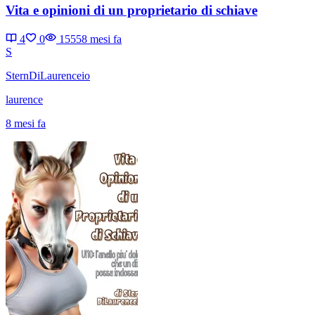
Vita e opinioni di un proprietario di schiave
4
0
1555
8 mesi fa
S
SternDiLaurenceio
laurence
8 mesi fa