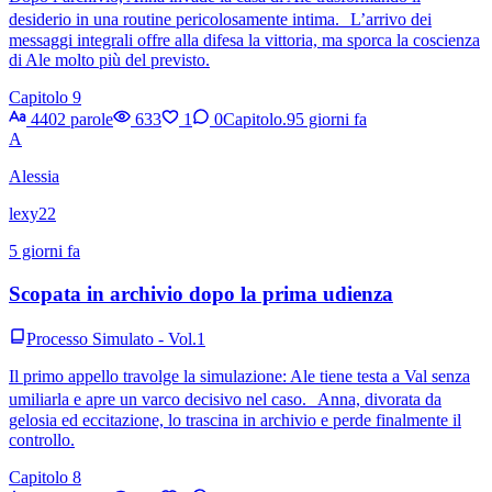
desiderio in una routine pericolosamente intima. L’arrivo dei
messaggi integrali offre alla difesa la vittoria, ma sporca la coscienza
di Ale molto più del previsto.
Capitolo 9
4402 parole
633
1
0
Capitolo.9
5 giorni fa
A
Alessia
lexy22
5 giorni fa
Scopata in archivio dopo la prima udienza
Processo Simulato - Vol.1
Il primo appello travolge la simulazione: Ale tiene testa a Val senza
umiliarla e apre un varco decisivo nel caso. Anna, divorata da
gelosia ed eccitazione, lo trascina in archivio e perde finalmente il
controllo.
Capitolo 8