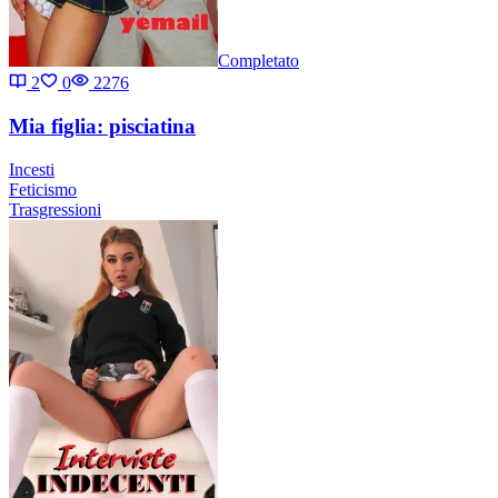
Completato
2
0
2276
Mia figlia: pisciatina
Incesti
Feticismo
Trasgressioni