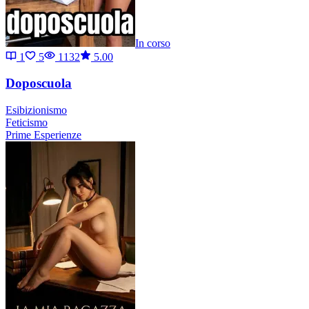
In corso
1
5
1132
5.00
Doposcuola
Esibizionismo
Feticismo
Prime Esperienze