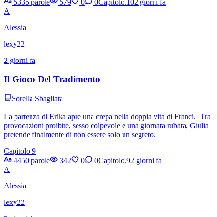
5335 parole
579
0
0
Capitolo.10
2 giorni fa
A
Alessia
lexy22
2 giorni fa
Il Gioco Del Tradimento
Sorella Sbagliata
La partenza di Erika apre una crepa nella doppia vita di Franci. Tra
provocazioni proibite, sesso colpevole e una giornata rubata, Giulia
pretende finalmente di non essere solo un segreto.
Capitolo 9
4450 parole
342
0
0
Capitolo.9
2 giorni fa
A
Alessia
lexy22