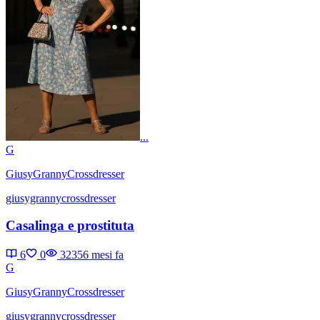
...
G
GiusyGrannyCrossdresser
giusygrannycrossdresser
Casalinga e prostituta
6
0
3235
6 mesi fa
G
GiusyGrannyCrossdresser
giusygrannycrossdresser