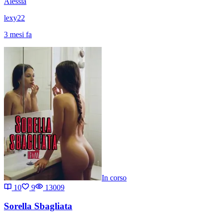
Alessia
lexy22
3 mesi fa
In corso
10
9
13009
Sorella Sbagliata