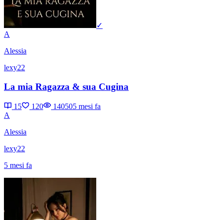
✓
A
Alessia
lexy22
La mia Ragazza & sua Cugina
15
120
14050
5 mesi fa
A
Alessia
lexy22
5 mesi fa