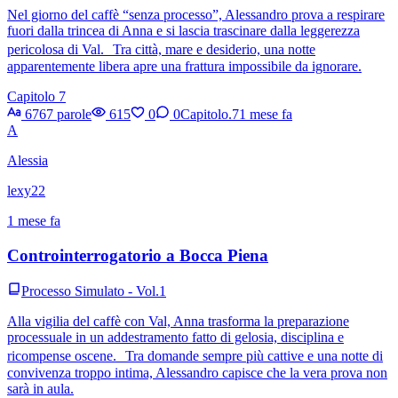
Nel giorno del caffè “senza processo”, Alessandro prova a respirare
fuori dalla trincea di Anna e si lascia trascinare dalla leggerezza
pericolosa di Val. Tra città, mare e desiderio, una notte
apparentemente libera apre una frattura impossibile da ignorare.
Capitolo 7
6767 parole
615
0
0
Capitolo.7
1 mese fa
A
Alessia
lexy22
1 mese fa
Controinterrogatorio a Bocca Piena
Processo Simulato - Vol.1
Alla vigilia del caffè con Val, Anna trasforma la preparazione
processuale in un addestramento fatto di gelosia, disciplina e
ricompense oscene. Tra domande sempre più cattive e una notte di
convivenza troppo intima, Alessandro capisce che la vera prova non
sarà in aula.