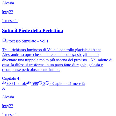
Alessia
lexy22
1 mese fa
Sotto il Piede della Perfettina
Processo Simulato - Vol.1
Tra il richiamo luminoso di Val e il controllo glaciale di Anna,
Alessandro scopre che studiare con la collega sbagliata può
diventare una trappola molto più oscena del previsto. Nel salotto di
casa, la difesa si trasforma in un patto fatto di regole, gelosia e
ricompense pericolosamente intime.
Capitolo 4
6371 parole
599
3
0
Capitolo.4
1 mese fa
A
Alessia
lexy22
1 mese fa