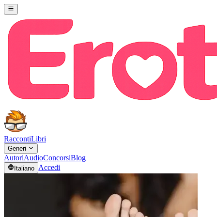
Racconti
Libri
Generi
Autori
Audio
Concorsi
Blog
Accedi
Italiano