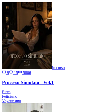
In corso
9
15
5806
Processo Simulato - Vol.1
Etero
Feticismo
Voyeurismo