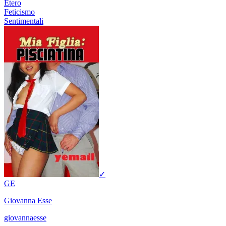
Etero
Feticismo
Sentimentali
✓
GE
Giovanna Esse
giovannaesse