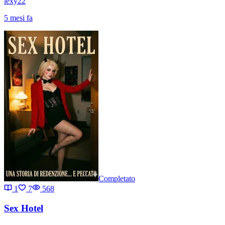
lexy22
5 mesi fa
Completato
1
7
568
Sex Hotel