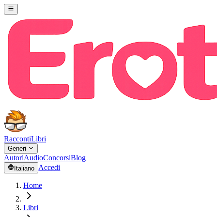
Racconti
Libri
Generi
Autori
Audio
Concorsi
Blog
Accedi
Italiano
Home
Libri