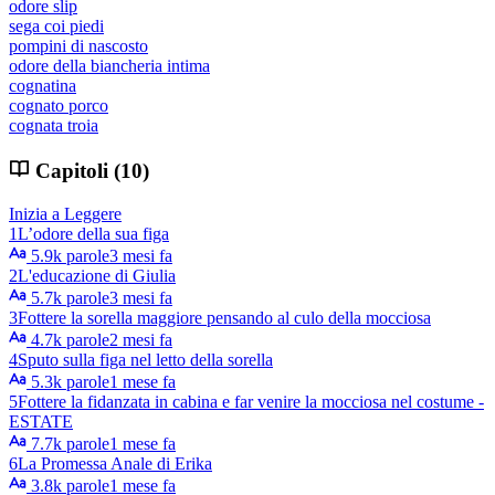
odore slip
sega coi piedi
pompini di nascosto
odore della biancheria intima
cognatina
cognato porco
cognata troia
Capitoli (10)
Inizia a Leggere
1
L’odore della sua figa
5.9k parole
3 mesi fa
2
L'educazione di Giulia
5.7k parole
3 mesi fa
3
Fottere la sorella maggiore pensando al culo della mocciosa
4.7k parole
2 mesi fa
4
Sputo sulla figa nel letto della sorella
5.3k parole
1 mese fa
5
Fottere la fidanzata in cabina e far venire la mocciosa nel costume -
ESTATE
7.7k parole
1 mese fa
6
La Promessa Anale di Erika
3.8k parole
1 mese fa