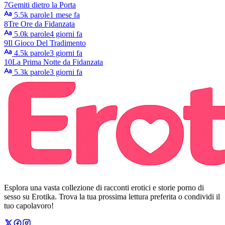
7
Gemiti dietro la Porta
5.5k parole
1 mese fa
8
Tre Ore da Fidanzata
5.0k parole
4 giorni fa
9
Il Gioco Del Tradimento
4.5k parole
3 giorni fa
10
La Prima Notte da Fidanzata
5.3k parole
3 giorni fa
Esplora una vasta collezione di racconti erotici e storie porno di
sesso su Erotika. Trova la tua prossima lettura preferita o condividi il
tuo capolavoro!