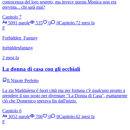
conoscenza del loro segreto, ma invece questa Monica non era
prevista... chi sarà mai?
Capitolo 7
5091 parole
535
0
0
Capitolo.7
2 mesi fa
F
Forbidden_Fantasy
forbiddenfantasy
2 mesi fa
La donna di casa con gli occhiali
Il Nipote Perfetto
La zia Maddalena è fuori città ma per fortuna c'è qualcuno pronto a
prendere il suo posto per diventare "La Donna di Casa", esattamente
ciò che Domenico sperava fin dall'inizio.
Capitolo 6
3052 parole
706
0
0
Capitolo.6
2 mesi fa
F