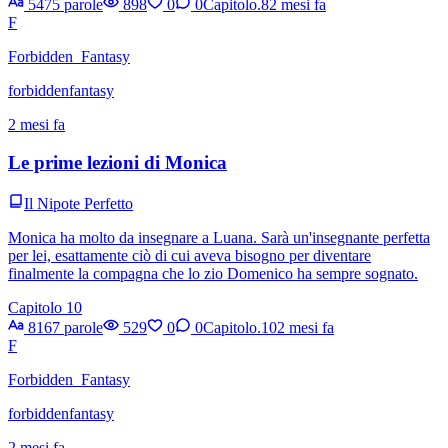
5475 parole
898
0
0
Capitolo.8
2 mesi fa
F
Forbidden_Fantasy
forbiddenfantasy
2 mesi fa
Le prime lezioni di Monica
Il Nipote Perfetto
Monica ha molto da insegnare a Luana. Sarà un'insegnante perfetta
per lei, esattamente ciò di cui aveva bisogno per diventare
finalmente la compagna che lo zio Domenico ha sempre sognato.
Capitolo 10
8167 parole
529
0
0
Capitolo.10
2 mesi fa
F
Forbidden_Fantasy
forbiddenfantasy
2 mesi fa