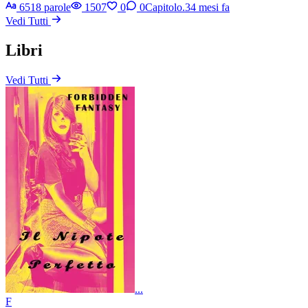
6518 parole
1507
0
0
Capitolo.3
4 mesi fa
Vedi Tutti
Libri
Vedi Tutti
...
F