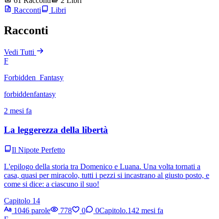
61 Racconti
2 Libri
Racconti
Libri
Racconti
Vedi Tutti
F
Forbidden_Fantasy
forbiddenfantasy
2 mesi fa
La leggerezza della libertà
Il Nipote Perfetto
L'epilogo della storia tra Domenico e Luana. Una volta tornati a
casa, quasi per miracolo, tutti i pezzi si incastrano al giusto posto, e
come si dice: a ciascuno il suo!
Capitolo 14
1046 parole
778
0
0
Capitolo.14
2 mesi fa