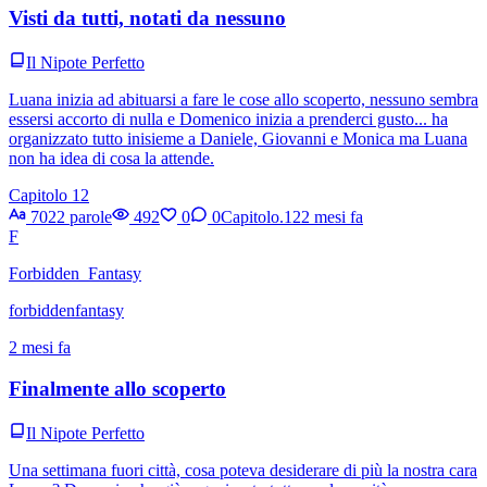
Visti da tutti, notati da nessuno
Il Nipote Perfetto
Luana inizia ad abituarsi a fare le cose allo scoperto, nessuno sembra
essersi accorto di nulla e Domenico inizia a prenderci gusto... ha
organizzato tutto inisieme a Daniele, Giovanni e Monica ma Luana
non ha idea di cosa la attende.
Capitolo 12
7022 parole
492
0
0
Capitolo.12
2 mesi fa
F
Forbidden_Fantasy
forbiddenfantasy
2 mesi fa
Finalmente allo scoperto
Il Nipote Perfetto
Una settimana fuori città, cosa poteva desiderare di più la nostra cara