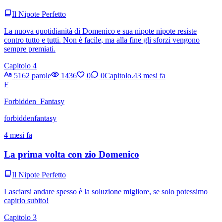
Il Nipote Perfetto
La nuova quotidianità di Domenico e sua nipote nipote resiste
contro tutto e tutti. Non è facile, ma alla fine gli sforzi vengono
sempre premiati.
Capitolo 4
5162 parole
1436
0
0
Capitolo.4
3 mesi fa
F
Forbidden_Fantasy
forbiddenfantasy
4 mesi fa
La prima volta con zio Domenico
Il Nipote Perfetto
Lasciarsi andare spesso è la soluzione migliore, se solo potessimo
capirlo subito!
Capitolo 3