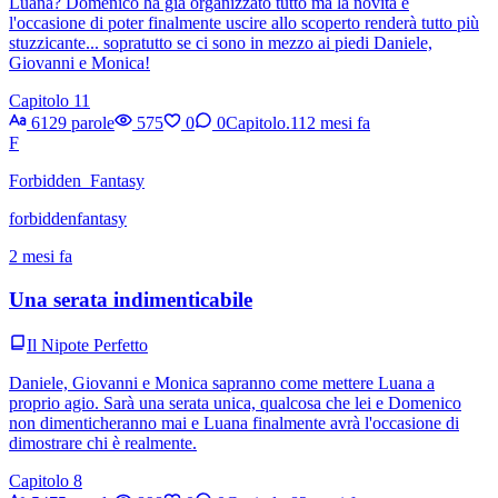
Luana? Domenico ha già organizzato tutto ma la novità e
l'occasione di poter finalmente uscire allo scoperto renderà tutto più
stuzzicante... sopratutto se ci sono in mezzo ai piedi Daniele,
Giovanni e Monica!
Capitolo 11
6129 parole
575
0
0
Capitolo.11
2 mesi fa
F
Forbidden_Fantasy
forbiddenfantasy
2 mesi fa
Una serata indimenticabile
Il Nipote Perfetto
Daniele, Giovanni e Monica sapranno come mettere Luana a
proprio agio. Sarà una serata unica, qualcosa che lei e Domenico
non dimenticheranno mai e Luana finalmente avrà l'occasione di
dimostrare chi è realmente.
Capitolo 8