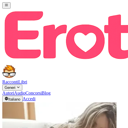
Racconti
Libri
Generi
Autori
Audio
Concorsi
Blog
Accedi
Italiano