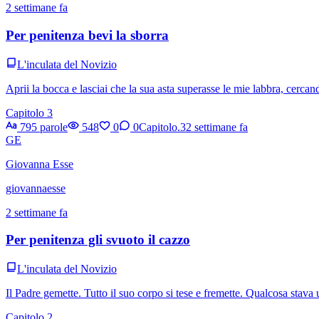
2 settimane fa
Per penitenza bevi la sborra
L'inculata del Novizio
Aprii la bocca e lasciai che la sua asta superasse le mie labbra, cercan
Capitolo 3
795 parole
548
0
0
Capitolo.3
2 settimane fa
GE
Giovanna Esse
giovannaesse
2 settimane fa
Per penitenza gli svuoto il cazzo
L'inculata del Novizio
Il Padre gemette. Tutto il suo corpo si tese e fremette. Qualcosa stava
Capitolo 2