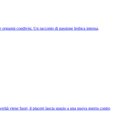
 e orgasmi condivisi. Un racconto di passione lesbica intensa,
verità viene fuori, il piacere lascia spazio a una nuova guerra contro