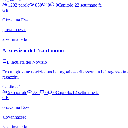
1202 parole
850
0
0
Capitolo.2
2 settimane fa
GE
Giovanna Esse
giovannaesse
2 settimane fa
Al servizio del "sant'uomo"
L'inculata del Novizio
Ero un giovane novizio, anche orgoglioso di essere un bel ragazzo inte
ragazzini.
Capitolo 1
576 parole
735
0
0
Capitolo.1
2 settimane fa
GE
Giovanna Esse
giovannaesse
3 settimane fa