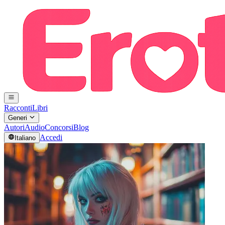
Racconti
Libri
Generi
Autori
Audio
Concorsi
Blog
Accedi
Italiano