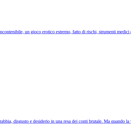
contenibile, un gioco erotico estremo, fatto di rischi, strumenti medici
rabbia, disgusto e desiderio in una resa dei conti brutale. Ma quando la 