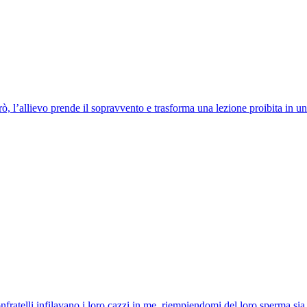
, l’allievo prende il sopravvento e trasforma una lezione proibita in una
onfratelli infilavano i loro cazzi in me, riempiendomi del loro sperma sia 