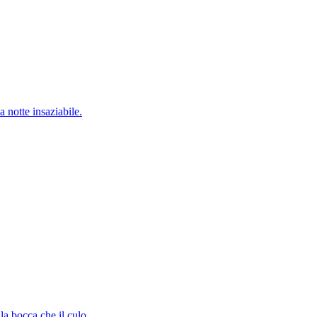
 notte insaziabile.
la bocca che il culo...