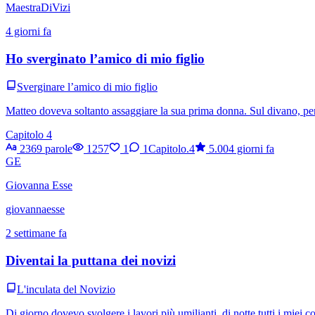
MaestraDiVizi
4 giorni fa
Ho sverginato l’amico di mio figlio
Sverginare l’amico di mio figlio
Matteo doveva soltanto assaggiare la sua prima donna. Sul divano, però
Capitolo 4
2369 parole
1257
1
1
Capitolo.4
5.00
4 giorni fa
GE
Giovanna Esse
giovannaesse
2 settimane fa
Diventai la puttana dei novizi
L'inculata del Novizio
Di giorno dovevo svolgere i lavori più umilianti, di notte tutti i miei c