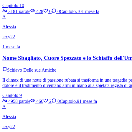
Capitolo 10
3181 parole
428
0
0
Capitolo.10
1 mese fa
A
Alessia
lexy22
1 mese fa
Nome Sbagliato, Cuore Spezzato e lo Schiaffo dell'Um
Schiavo Delle sue Amiche
Il climax di una notte di passione rubata si trasforma in una tragedia 
dolore e il tradimento diventano armi in mano alla spietata regista di 
Capitolo 9
4958 parole
466
2
0
Capitolo.9
1 mese fa
A
Alessia
lexy22