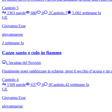
Capitolo 5
2363 parole
680
0
2
Capitolo.5
5.00
2 settimane fa
GE
Giovanna Esse
giovannaesse
2 settimane fa
Cazzo santo e culo in fiamme
L'inculata del Novizio
Finalmente potei raddrizzare la schiena, presi il secchio d’acqua e mi
Capitolo 4
1509 parole
637
0
0
Capitolo.4
2 settimane fa
GE
Giovanna Esse
giovannaesse