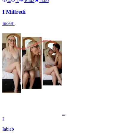
4
1
8542
5.00
I Milfredi
Incesti
...
I
Iabiab