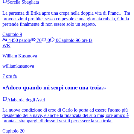
Sorella Sbagliata
La partenza di Erika apre una crepa nella doppia vita di Franci. Tra
provocazioni proibite, sesso colpevole e una giornata rubata, Giulia
pretende finalmente di non essere solo un segreto.
Capitolo 9
4450 parole
70
0
0
Capitolo.9
6 ore fa
WK
William Kasanova
williamkasanova
7 ore fa
«Adoro quando mi scopi come una troia.»
Alabarda degli Astri
La nuova condizione di eroe di Carlo lo porta ad essere l'uomo più
desiderato della nave, e anche la fidanzata del suo migliore amico è
pronta a strappargli di dosso i vestiti per essere la sua troia.
Capitolo 20