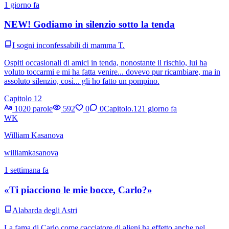
1 giorno fa
NEW! Godiamo in silenzio sotto la tenda
I sogni inconfessabili di mamma T.
Ospiti occasionali di amici in tenda, nonostante il rischio, lui ha
voluto toccarmi e mi ha fatta venire... dovevo pur ricambiare, ma in
assoluto silenzio, così... gli ho fatto un pompino.
Capitolo 12
1020 parole
592
0
0
Capitolo.12
1 giorno fa
WK
William Kasanova
williamkasanova
1 settimana fa
«Ti piacciono le mie bocce, Carlo?»
Alabarda degli Astri
La fama di Carlo come cacciatore di alieni ha effetto anche nel