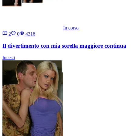
In corso
2
0
4316
Il divertimento con mia sorella maggiore continua
Incesti