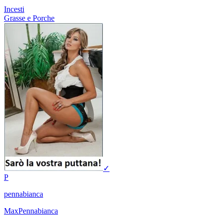
Incesti
Grasse e Porche
✓
P
pennabianca
MaxPennabianca