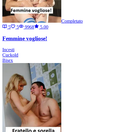
Completato
5
5
9968
5.00
Femmine vogliose!
Incesti
Cuckold
Bisex