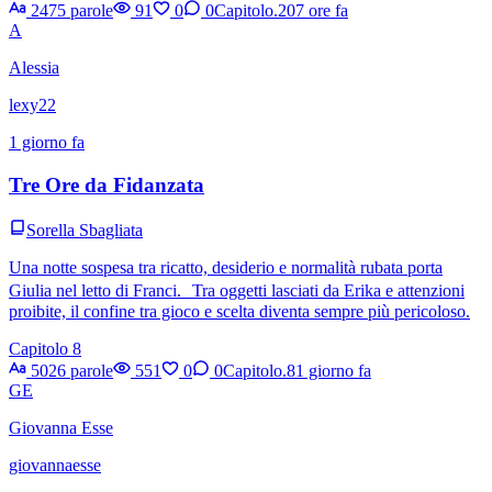
2475 parole
91
0
0
Capitolo.20
7 ore fa
A
Alessia
lexy22
1 giorno fa
Tre Ore da Fidanzata
Sorella Sbagliata
Una notte sospesa tra ricatto, desiderio e normalità rubata porta
Giulia nel letto di Franci. Tra oggetti lasciati da Erika e attenzioni
proibite, il confine tra gioco e scelta diventa sempre più pericoloso.
Capitolo 8
5026 parole
551
0
0
Capitolo.8
1 giorno fa
GE
Giovanna Esse
giovannaesse