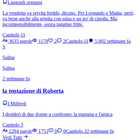
Languidi orgasmi
La vendetta va servita fredda, dicono. Per Leonardo e Mattia, però,
va bene anche alla griglia con salsa e un po' di cipolla. Ma,
incompensibilmente, senza patatine fritte.
Capitolo 11
3635 parole
1178
2
2
Capitolo.11
5.00
2 settimane fa
S
Salina
Salina
2 settimane fa
la tentazione di Roberta
I Milfredi
I desideri di due donne a confronto: la mamma e l'amica
Capitolo 3
1294 parole
1753
0
0
Capitolo.3
2 settimane fa
Vedi Tutti