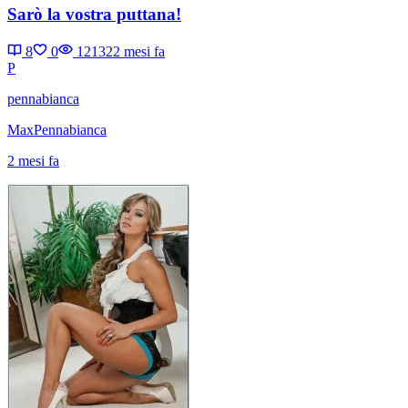
Sarò la vostra puttana!
8
0
12132
2 mesi fa
P
pennabianca
MaxPennabianca
2 mesi fa