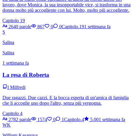
lavoro, dove Monica, la sua insopportabile vice, si trasforma in una
donna molto più accogliente con lui. Molto, molto più accogliente.
Capitolo 19
2640 parole
867
0
0
Capitolo.19
1 settimana fa
S
Salina
Salina
1 settimana fa
La resa di Roberta
I Milfredi
Due ragazzi. Due cazzi. E la bocca esperta di un'amica di famiglia
che li accoglie uno dopo l'altro, senza più vergogna.
Capitolo 4
2782 parole
1574
0
1
Capitolo.4
5.00
1 settimana fa
WK
William Kasanova