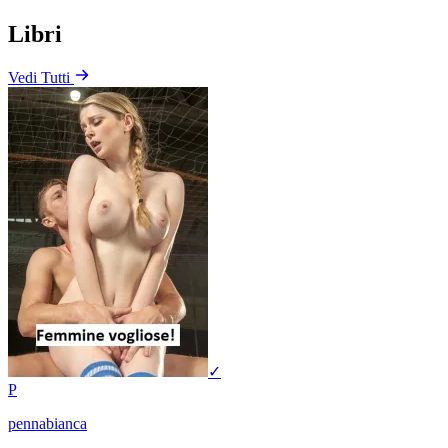
Libri
Vedi Tutti
✓
P
pennabianca