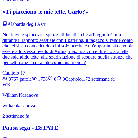
«Ti piacciono le mie tette, Carlo?»
Alabarda degli Astri
Nei brevi e spiacevoli sprazzi di lucidità che affliggono Carlo
durante il rapporto sessuale con Ekaterina, il ragazzo si rende conto
che lei si sta concedendo a lui solo perchè è un'opportunista e vuole
essere allo stesso livello di Amira, ma... ma come dire no a quelle
due splendide tette, alla soddisfazione di scopare quella stronza che
per settimane l'ha trattato come una merda?
Capitolo 17
3767 parole
1758
0
0
Capitolo.17
2 settimane fa
WK
William Kasanova
williamkasanova
2 settimane fa
Pausa sega - ESTATE