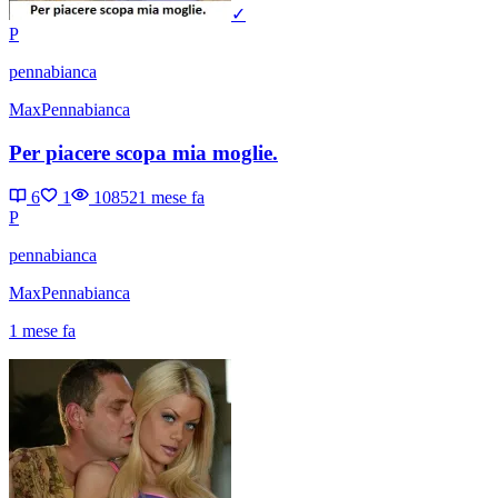
✓
P
pennabianca
MaxPennabianca
Per piacere scopa mia moglie.
6
1
10852
1 mese fa
P
pennabianca
MaxPennabianca
1 mese fa