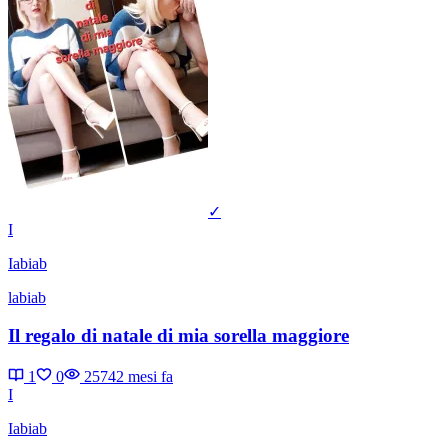
✓
I
Iabiab
labiab
Il regalo di natale di mia sorella maggiore
1
0
2574
2 mesi fa
I
Iabiab