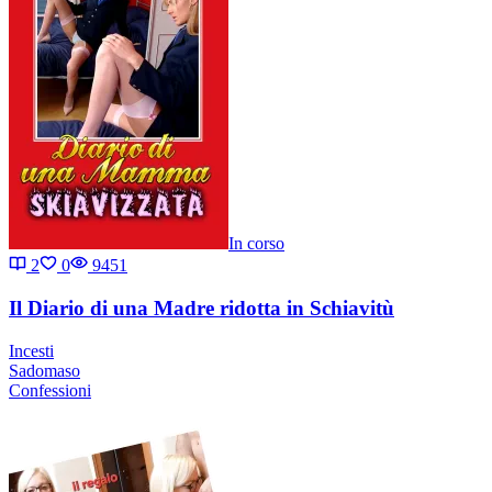
In corso
2
0
9451
Il Diario di una Madre ridotta in Schiavitù
Incesti
Sadomaso
Confessioni