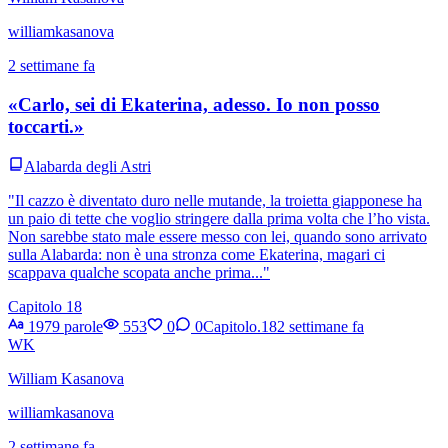
williamkasanova
2 settimane fa
«Carlo, sei di Ekaterina, adesso. Io non posso
toccarti.»
Alabarda degli Astri
"Il cazzo è diventato duro nelle mutande, la troietta giapponese ha
un paio di tette che voglio stringere dalla prima volta che l’ho vista.
Non sarebbe stato male essere messo con lei, quando sono arrivato
sulla Alabarda: non è una stronza come Ekaterina, magari ci
scappava qualche scopata anche prima..."
Capitolo 18
1979 parole
553
0
0
Capitolo.18
2 settimane fa
WK
William Kasanova
williamkasanova
2 settimane fa