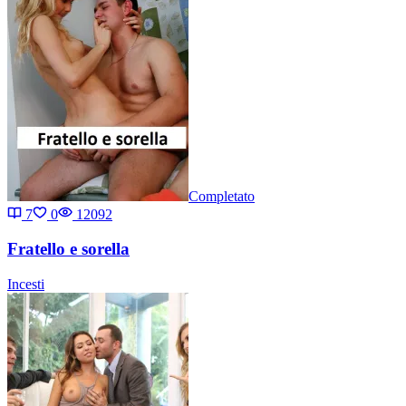
Completato
7
0
12092
Fratello e sorella
Incesti
...