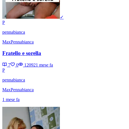
✓
P
pennabianca
MaxPennabianca
Fratello e sorella
7
0
12092
1 mese fa
P
pennabianca
MaxPennabianca
1 mese fa