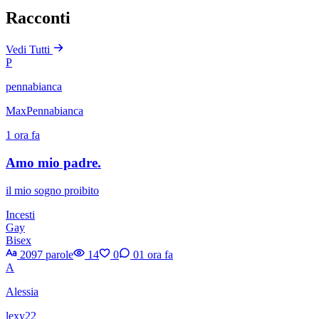
Racconti
Vedi Tutti
P
pennabianca
MaxPennabianca
1 ora fa
Amo mio padre.
il mio sogno proibito
Incesti
Gay
Bisex
2097 parole
14
0
0
1 ora fa
A
Alessia
lexy22