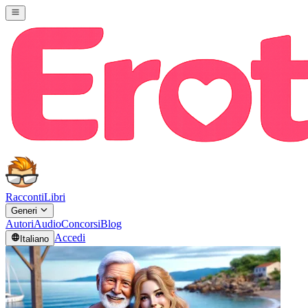
Racconti
Libri
Generi
Autori
Audio
Concorsi
Blog
Accedi
Italiano