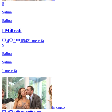
S
Salina
Salina
I Milfredi
4
1
8542
1 mese fa
S
Salina
Salina
1 mese fa
In corso