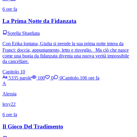
6 ore fa
La Prima Notte da Fidanzata
Sorella Sbagliata
Con Erika lontana, Giulia si prende la sua prima notte intera da
Franci: doccia, appuntamento, letto e risveglio. Ma ciò che nasce
come una bugia da fidanzata diventa una nuova verità impossibile
da cancellare.
Capitolo 10
5335 parole
100
0
0
Capitolo.10
6 ore fa
A
Alessia
lexy22
6 ore fa
Il Gioco Del Tradimento