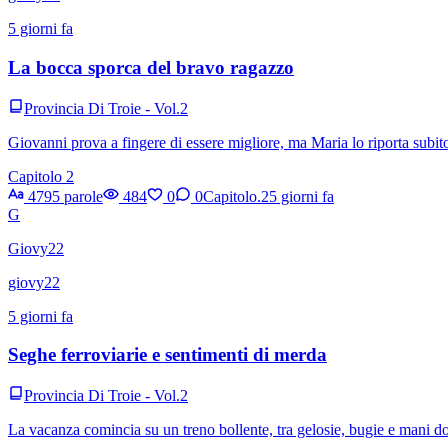
5 giorni fa
La bocca sporca del bravo ragazzo
Provincia Di Troie - Vol.2
Giovanni prova a fingere di essere migliore, ma Maria lo riporta subito
Capitolo 2
4795 parole
484
0
0
Capitolo.2
5 giorni fa
G
Giovy22
giovy22
5 giorni fa
Seghe ferroviarie e sentimenti di merda
Provincia Di Troie - Vol.2
La vacanza comincia su un treno bollente, tra gelosie, bugie e mani do