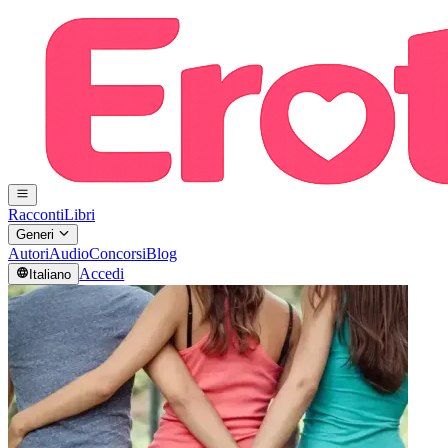
Racconti
Libri
Generi
Autori
Audio
Concorsi
Blog
Accedi
Italiano