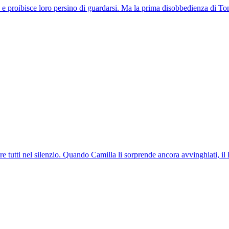
ano e proibisce loro persino di guardarsi. Ma la prima disobbedienza di
 tutti nel silenzio. Quando Camilla li sorprende ancora avvinghiati, il 