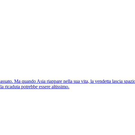
ssato. Ma quando Asia riappare nella sua vita, la vendetta lascia spazio
ella ricaduta potrebbe essere altissimo.