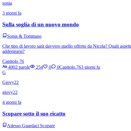
sonia
3 giorni fa
Sulla soglia di un nuovo mondo
Sonia & Tommaso
Che tipo di lavoro sarà davvero quello offerto da Nicola? Quali aspetta
addentrarsi?
Capitolo 76
4002 parole
254
0
0
Capitolo.76
3 giorni fa
G
Giovy22
giovy22
4 giorni fa
Scopare sotto il suo ricatto
Adesso Guardaci Scopare