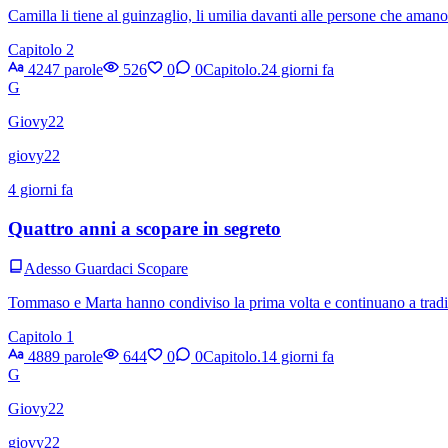
Camilla li tiene al guinzaglio, li umilia davanti alle persone che am
Capitolo 2
4247 parole
526
0
0
Capitolo.2
4 giorni fa
G
Giovy22
giovy22
4 giorni fa
Quattro anni a scopare in segreto
Adesso Guardaci Scopare
Tommaso e Marta hanno condiviso la prima volta e continuano a tradire
Capitolo 1
4889 parole
644
0
0
Capitolo.1
4 giorni fa
G
Giovy22
giovy22