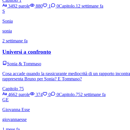
Capitolo 1
3492 parole
880
1
0
Capitolo.1
2 settimane fa
S
Sonia
sonia
2 settimane fa
Universi a confronto
Sonia & Tommaso
Cosa accade quando la rassicurante mediocrità di un rapporto incontra
rappresenta Bruno per Sonia? E Tommaso?
Capitolo 75
4662 parole
374
0
0
Capitolo.75
2 settimane fa
GE
Giovanna Esse
giovannaesse
1 mese fa