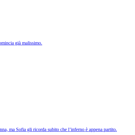
comincia già malissimo.
a, ma Sofia gli ricorda subito che l’inferno è appena partito.