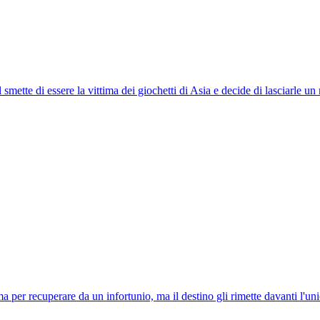
smette di essere la vittima dei giochetti di Asia e decide di lasciarle u
a per recuperare da un infortunio, ma il destino gli rimette davanti l'u