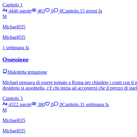
Capitolo 1
4446 parole
463
0
0
Capitolo.1
5 giorni fa
M
Michael035
Michael035
1 settimana fa
Ossessione
Maledetta tentazione
Michael pensava di essere tornato a Roma per chiudere i conti con il pa
desiderio si assottiglia, c'è chi inizia ad accorgersi che il prezzo di qu
Capitolo 3
4322 parole
380
0
0
Capitolo.3
1 settimana fa
M
Michael035
Michael035