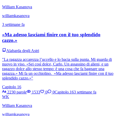
William Kasanova
williamkasanova
3 settimane fa
«Ma adesso lasciami finire con il tuo splendido
cazzo.»
Alabarda degli Astri
"La ragazza accarezza l’uccello e lo bacia sulla punta. Mi guarda di
nuovo in viso. «Sei così dolce, Carlo. Un assassino di alieni, e un
ragazzo dolce allo stesso tempo: è una cosa che fa bagnare una
ragazza.» Mi fa un occhiolino. «Ma adesso lasciami finire con il tuo
splendido cazzo.»"
Capitolo 16
2230 parole
1533
0
0
Capitolo.16
3 settimane fa
WK
William Kasanova
williamkasanova