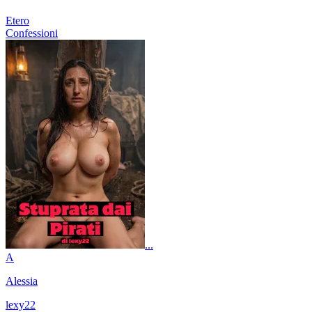
Etero
Confessioni
...
A
Alessia
lexy22