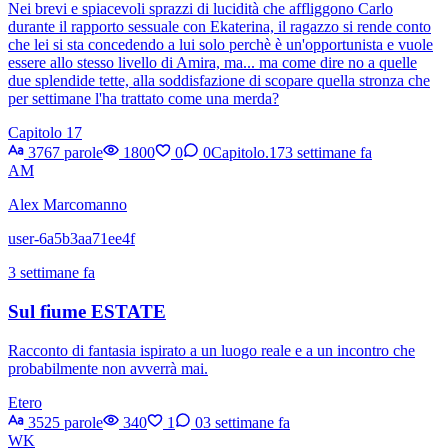
Nei brevi e spiacevoli sprazzi di lucidità che affliggono Carlo
durante il rapporto sessuale con Ekaterina, il ragazzo si rende conto
che lei si sta concedendo a lui solo perchè è un'opportunista e vuole
essere allo stesso livello di Amira, ma... ma come dire no a quelle
due splendide tette, alla soddisfazione di scopare quella stronza che
per settimane l'ha trattato come una merda?
Capitolo 17
3767 parole
1800
0
0
Capitolo.17
3 settimane fa
AM
Alex Marcomanno
user-6a5b3aa71ee4f
3 settimane fa
Sul fiume ESTATE
Racconto di fantasia ispirato a un luogo reale e a un incontro che
probabilmente non avverrà mai.
Etero
3525 parole
340
1
0
3 settimane fa
WK