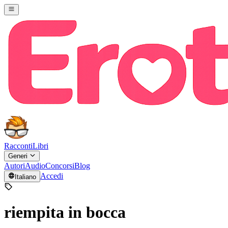
Racconti
Libri
Generi
Autori
Audio
Concorsi
Blog
Accedi
Italiano
riempita in bocca