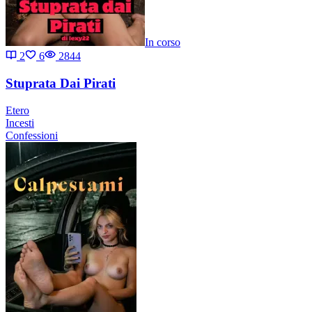
In corso
2
6
2844
Stuprata Dai Pirati
Etero
Incesti
Confessioni