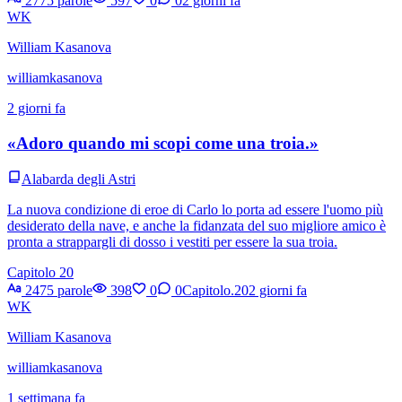
2775 parole
597
0
0
2 giorni fa
WK
William Kasanova
williamkasanova
2 giorni fa
«Adoro quando mi scopi come una troia.»
Alabarda degli Astri
La nuova condizione di eroe di Carlo lo porta ad essere l'uomo più
desiderato della nave, e anche la fidanzata del suo migliore amico è
pronta a strappargli di dosso i vestiti per essere la sua troia.
Capitolo 20
2475 parole
398
0
0
Capitolo.20
2 giorni fa
WK
William Kasanova
williamkasanova
1 settimana fa