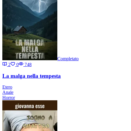
Completato
2
0
748
La malga nella tempesta
Etero
Anale
Horror