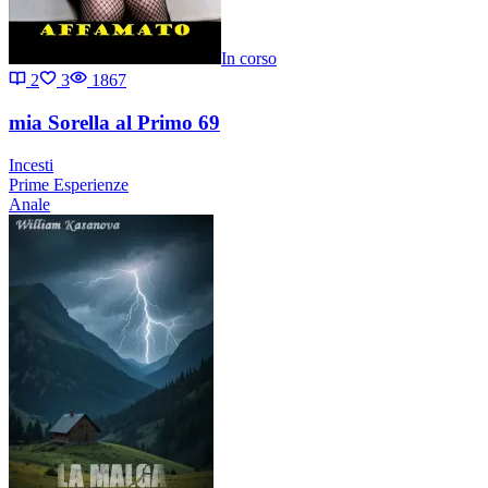
In corso
2
3
1867
mia Sorella al Primo 69
Incesti
Prime Esperienze
Anale