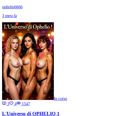
ophelio6666
3 mesi fa
In corso
3
4
1547
L'Universo di OPHELIO 1