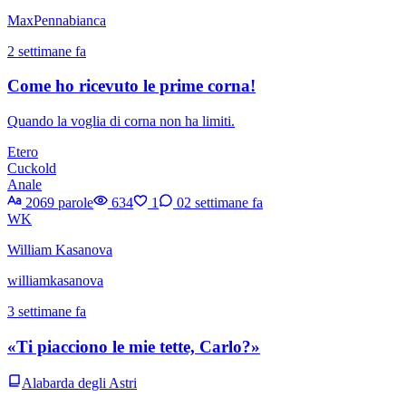
MaxPennabianca
2 settimane fa
Come ho ricevuto le prime corna!
Quando la voglia di corna non ha limiti.
Etero
Cuckold
Anale
2069 parole
634
1
0
2 settimane fa
WK
William Kasanova
williamkasanova
3 settimane fa
«Ti piacciono le mie tette, Carlo?»
Alabarda degli Astri