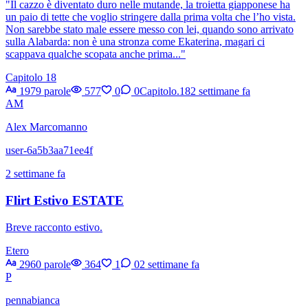
"Il cazzo è diventato duro nelle mutande, la troietta giapponese ha
un paio di tette che voglio stringere dalla prima volta che l’ho vista.
Non sarebbe stato male essere messo con lei, quando sono arrivato
sulla Alabarda: non è una stronza come Ekaterina, magari ci
scappava qualche scopata anche prima..."
Capitolo 18
1979 parole
577
0
0
Capitolo.18
2 settimane fa
AM
Alex Marcomanno
user-6a5b3aa71ee4f
2 settimane fa
Flirt Estivo ESTATE
Breve racconto estivo.
Etero
2960 parole
364
1
0
2 settimane fa
P
pennabianca