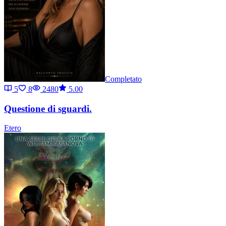
Completato
5
8
2480
5.00
Questione di sguardi.
Etero