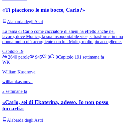
«Ti piacciono le mie bocce, Carlo?»
Alabarda degli Astri
La fama di Carlo come cacciatore di alieni ha effetto anche nel
lavoro, dove Monica, la sua insopportabile vice, si trasforma in una
donna molto più accogliente con lui. Molto, molto più accogliente.
Capitolo 19
2640 parole
945
0
0
Capitolo.19
1 settimana fa
WK
William Kasanova
williamkasanova
2 settimane fa
«Carlo, sei di Ekaterina, adesso. Io non posso
toccarti.»
Alabarda degli Astri