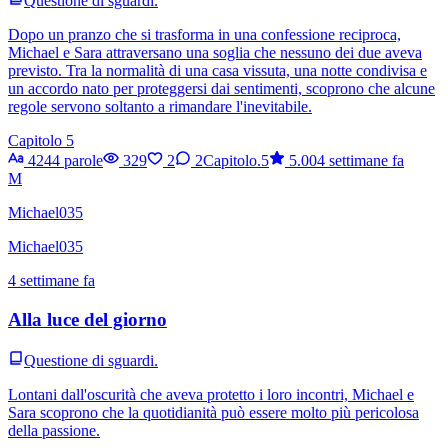
Questione di sguardi.
Dopo un pranzo che si trasforma in una confessione reciproca,
Michael e Sara attraversano una soglia che nessuno dei due aveva
previsto. Tra la normalità di una casa vissuta, una notte condivisa e
un accordo nato per proteggersi dai sentimenti, scoprono che alcune
regole servono soltanto a rimandare l'inevitabile.
Capitolo 5
4244 parole
329
2
2
Capitolo.5
5.00
4 settimane fa
M
Michael035
Michael035
4 settimane fa
Alla luce del giorno
Questione di sguardi.
Lontani dall'oscurità che aveva protetto i loro incontri, Michael e
Sara scoprono che la quotidianità può essere molto più pericolosa
della passione.