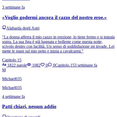
3 settimane fa
«Voglio godermi ancora il cazzo del nostro eroe.»
Alabarda degli Astri
"La donna afferra il mio cazzo in erezione, lo tiene fermo e si impala
sopra. La sua figa è già bagnata e bollente come questa notte,
scivolo dentro con facilità. Un senso di soddisfazione mi invade. Lei
mette le mani sul mio petto e inizia a cavalcarmi."
Capitolo 15
1822 parole
1082
0
0
Capitolo.15
3 settimane fa
M
Michael035
Michael035
4 settimane fa
Patti chiari, nessun addio