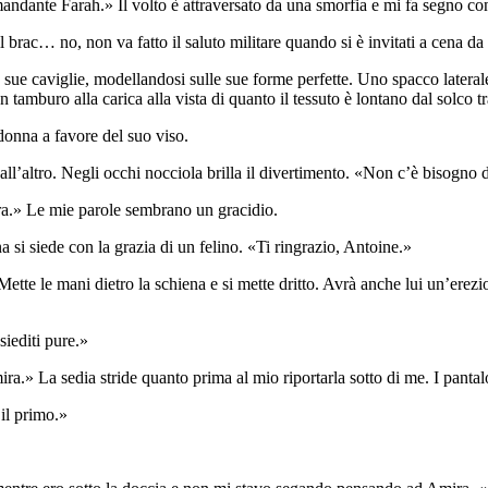
mandante Farah.» Il volto è attraversato da una smorfia e mi fa segno co
o il brac… no, non va fatto il saluto militare quando si è invitati a ce
ue caviglie, modellandosi sulle sue forme perfette. Uno spacco laterale s
tamburo alla carica alla vista di quanto il tessuto è lontano dal solco t
donna a favore del suo viso.
 all’altro. Negli occhi nocciola brilla il divertimento. «Non c’è bisogn
ra.» Le mie parole sembrano un gracidio.
a si siede con la grazia di un felino. «Ti ringrazio, Antoine.»
 Mette le mani dietro la schiena e si mette dritto. Avrà anche lui un’er
siediti pure.»
ra.» La sedia stride quanto prima al mio riportarla sotto di me. I panta
il primo.»