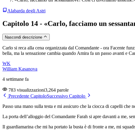
Alabarda degli Astri
Capitolo 14 - «Carlo, facciamo un sessanta
Nascondi descrizione
Carlo si reca alla cena organizzata dal Comandante - ora Facente funzi
bella, ma la sensazione cambia quando Amira fa un passo avanti e Carlo 
WK
William Kasanova
4 settimane fa
783 visualizzazioni
3,264 parole
Precedente Capitolo
Successivo Capitolo
Passo una mano sulla testa e mi assicuro che la ciocca di capelli che 
La porta dell’alloggio del Comandante Farah si apre davanti a me, sen
Il guardiamarina che mi ha portato la busta è di fronte a me, mi squad