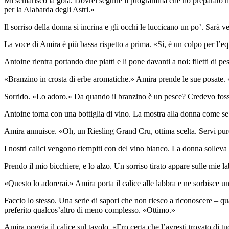
Mi schiarisco la gola. Dovrei seguire il programma che ho preparato 
per la Alabarda degli Astri.»
Il sorriso della donna si incrina e gli occhi le luccicano un po’. Sarà
La voce di Amira è più bassa rispetto a prima. «Sì, è un colpo per l’e
Antoine rientra portando due piatti e li pone davanti a noi: filetti di 
«Branzino in crosta di erbe aromatiche.» Amira prende le sue posate. 
Sorrido. «Lo adoro.» Da quando il branzino è un pesce? Credevo fos
Antoine torna con una bottiglia di vino. La mostra alla donna come se 
Amira annuisce. «Oh, un Riesling Grand Cru, ottima scelta. Servi pur
I nostri calici vengono riempiti con del vino bianco. La donna solleva 
Prendo il mio bicchiere, e lo alzo. Un sorriso tirato appare sulle mie
«Questo lo adorerai.» Amira porta il calice alle labbra e ne sorbisce un
Faccio lo stesso. Una serie di sapori che non riesco a riconoscere – q
preferito qualcos’altro di meno complesso. «Ottimo.»
Amira poggia il calice sul tavolo. «Ero certa che l’avresti trovato di t