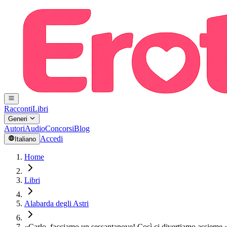
Racconti
Libri
Generi
Autori
Audio
Concorsi
Blog
Accedi
Italiano
Home
Libri
Alabarda degli Astri
«Carlo, facciamo un sessantanove! Così ci divertiamo assieme.