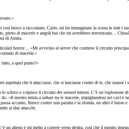
iavano.»
 così bravo a raccontare, Carlo, mi fai immaginare la scena in tutti i suo
 pieno di macerie e angoli bui che mi avrebbero terrorizzata… Chissà ch
bra di Amira.
colari horror… «Mi avvicino al server che contiene il circuito principale
n cumulo di macerie.»
 fatto, a quel punto?»
aspettata che ti attaccasse, che si lanciasse contro di te, che usasse i s
o schivo e colpisce il circuito dei sensori interni. C’è un’esplosione di 
do. «Il mostro inizia a saltare tra le macerie, impigliandosi nei cavi e ne
passa accanto, finisce contro una paratia e la sfonda, un altro è basso e
ito ai due attacchi.
 c’è un alieno e mi metto a correre verso destra, così che il mostro inse