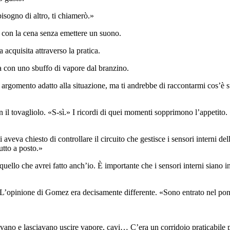
isogno di altro, ti chiamerò.»
to con la cena senza emettere un suono.
acquisita attraverso la pratica.
a con uno sbuffo di vapore dal branzino.
n argomento adatto alla situazione, ma ti andrebbe di raccontarmi cos’è
on il tovagliolo. «S-sì.» I ricordi di quei momenti sopprimono l’appet
a chiesto di controllare il circuito che gestisce i sensori interni del
utto a posto.»
uello che avrei fatto anch’io. È importante che i sensori interni siano 
 L’opinione di Gomez era decisamente differente. «Sono entrato nel ponte
evano e lasciavano uscire vapore, cavi… C’era un corridoio praticabile 