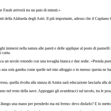
e Farah arriverà tra un paio di minuti.»
rtanti della Alabarda degli Astri. Il più importante, adesso che il Capi
ghi immersi nella natura alle pareti e delle applique al posto di pannelli
i carta.
ndica un tavolo rotondo con una tovaglia bianca e due sedie. «Prenda pur
una sola gamba come quelle nel mio alloggio o in mensa: questa ne ha q
resso, quella rivolta alla stanza di Amira sarà educazione lasciarla all
 nel resto della nave. Appoggio gli avambracci sul tavolo, tra le posate 
. Allungo una mano per prenderlo ma mi fermo: devo disfarlo? E lo mett