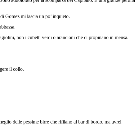
«Sono addolorato per la scomparsa del Capitano. È una grande perdita
a di Gomez mi lascia un po’ inquieto.
abbassa.
fagiolini, non i cubetti verdi o arancioni che ci propinano in mensa.
ere il collo.
glio delle pessime birre che rifilano al bar di bordo, ma avrei