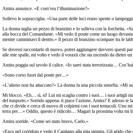
Amira annuisce. «E com’era l’illuminazione?»
Sollevo le sopracciglia. «Una parte delle luci erano spente o lampegg
La donna taglia un pezzo di branzino e lo solleva con la forchetta. «Sei
alla bocca del Comandante. «Mi vedo il ponte come un luogo devastato,
mentre camminavi lì dentro.» Il pezzo di branzino scompare tra le lab
Se dovessi raccontarlo di nuovo, potrei aggiungere davvero questi parti
alle mie spalle, mi volto e vedo il voraxii che sta uscendo da dietro u
Amira poggia sul tavolo il calice. «Io sarei stata terrorizzata… Cos’hai
«Sono corso fuori dal ponte per…»
«L’alieno non ha attaccato?» La donna fa una piccola smorfia. «Mi sarei 
Mi blocco. «Eh… sì, sì! Lui mi scaglia contro i suoi… i suoi artigli ma l
del trasporto.» Sorrido appena: ti piace l’azione, Amira? E adesso te la 
che ci divide e cerca di nuovo di colpirmi con i suoi tentacoli. Uno mi 
terra per…» Oddio, questo è ridicolo… Magari la prossima volta mi lim
Amira sorride. «Come sei stato bravo, Carlo.»
«Esco nel corridoio e vedo il Capitano alla mia sinistra. Gli grido che