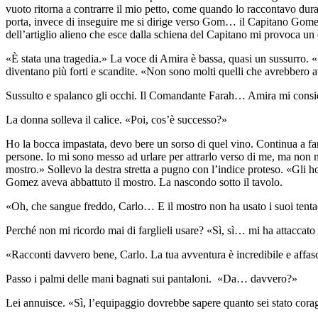
vuoto ritorna a contrarre il mio petto, come quando lo raccontavo duran
porta, invece di inseguire me si dirige verso Gom… il Capitano Gomez.
dell’artiglio alieno che esce dalla schiena del Capitano mi provoca u
«È stata una tragedia.» La voce di Amira è bassa, quasi un sussurro. 
diventano più forti e scandite. «Non sono molti quelli che avrebbero
Sussulto e spalanco gli occhi. Il Comandante Farah… Amira mi conside
La donna solleva il calice. «Poi, cos’è successo?»
Ho la bocca impastata, devo bere un sorso di quel vino. Continua a fare
persone. Io mi sono messo ad urlare per attrarlo verso di me, ma non mi
mostro.» Sollevo la destra stretta a pugno con l’indice proteso. «Gli 
Gomez aveva abbattuto il mostro. La nascondo sotto il tavolo.
«Oh, che sangue freddo, Carlo… E il mostro non ha usato i suoi tentac
Perché non mi ricordo mai di farglieli usare? «Sì, sì… mi ha attaccato u
«Racconti davvero bene, Carlo. La tua avventura è incredibile e affas
Passo i palmi delle mani bagnati sui pantaloni. «Da… davvero?»
Lei annuisce. «Sì, l’equipaggio dovrebbe sapere quanto sei stato coragg