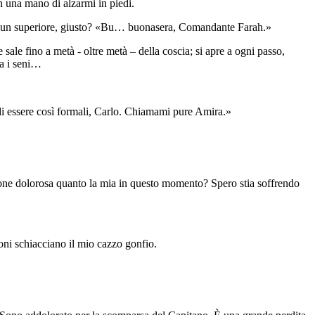
n una mano di alzarmi in piedi.
na da un superiore, giusto? «Bu… buonasera, Comandante Farah.»
ale fino a metà - oltre metà – della coscia; si apre a ogni passo,
ra i seni…
o di essere così formali, Carlo. Chiamami pure Amira.»
ezione dolorosa quanto la mia in questo momento? Spero stia soffrendo
loni schiacciano il mio cazzo gonfio.