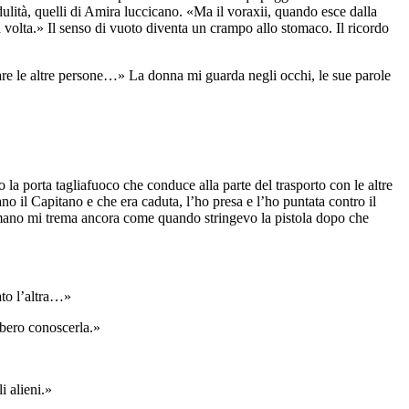
ulità, quelli di Amira luccicano. «Ma il voraxii, quando esce dalla
volta.» Il senso di vuoto diventa un crampo allo stomaco. Il ricordo
are le altre persone…» La donna mi guarda negli occhi, le sue parole
la porta tagliafuoco che conduce alla parte del trasporto con le altre
o il Capitano e che era caduta, l’ho presa e l’ho puntata contro il
La mano mi trema ancora come quando stringevo la pistola dopo che
ato l’altra…»
bbero conoscerla.»
i alieni.»