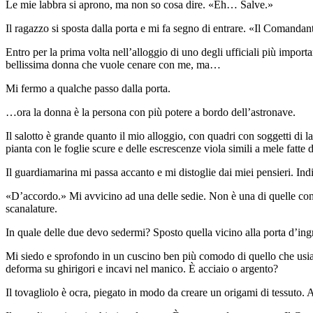
Le mie labbra si aprono, ma non so cosa dire. «Eh… Salve.»
Il ragazzo si sposta dalla porta e mi fa segno di entrare. «Il Comandant
Entro per la prima volta nell’alloggio di uno degli ufficiali più impo
bellissima donna che vuole cenare con me, ma…
Mi fermo a qualche passo dalla porta.
…ora la donna è la persona con più potere a bordo dell’astronave.
Il salotto è grande quanto il mio alloggio, con quadri con soggetti di la
pianta con le foglie scure e delle escrescenze viola simili a mele fatte d
Il guardiamarina mi passa accanto e mi distoglie dai miei pensieri. I
«D’accordo.» Mi avvicino ad una delle sedie. Non è una di quelle con 
scanalature.
In quale delle due devo sedermi? Sposto quella vicino alla porta d’ing
Mi siedo e sprofondo in un cuscino ben più comodo di quello che usiamo
deforma su ghirigori e incavi nel manico. È acciaio o argento?
Il tovagliolo è ocra, piegato in modo da creare un origami di tessuto