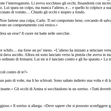
te l’interrogatorio. Li aveva socchiuso gli occhi, fissandomi con incred
 Lui spara un colpo, ma manca l’alieno, e… e quello lo colpisce a sua 
n conato di vomito… Chiudo gli occhi e inspiro a fondo.
«Non fartene una colpa, Carlo. Ti sei comportato bene, cercando di salv
 avuto un comportamento così eroico.»
ra un eroe? Il cuore mi batte nelle orecchie.
 schifo… ma forse un po’ meno. «L’alieno ha iniziato a strisciare verso 
 dava ascolto. Allora mi sono lanciato verso la pistola che aveva in man
ho ordinato di fermarsi. Lui mi si è lanciato contro e gli ho sparato.» 
oli contro di te?»
n paio di volte, ma li ho schivati. Sono saltato indietro una volta e di l
cinante.» Gli occhi di Amira si socchiudono in un sorriso. «Tutti dovre
ioso.» Il sorriso si allarga. «Deve sapere che si possono sconfiggere gl