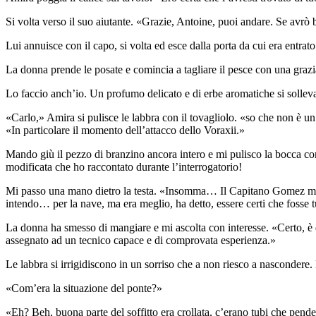
Si volta verso il suo aiutante. «Grazie, Antoine, puoi andare. Se avrò b
Lui annuisce con il capo, si volta ed esce dalla porta da cui era entra
La donna prende le posate e comincia a tagliare il pesce con una grazia 
Lo faccio anch’io. Un profumo delicato e di erbe aromatiche si sollev
«Carlo,» Amira si pulisce le labbra con il tovagliolo. «so che non è u
«In particolare il momento dell’attacco dello Voraxii.»
Mando giù il pezzo di branzino ancora intero e mi pulisco la bocca c
modificata che ho raccontato durante l’interrogatorio!
Mi passo una mano dietro la testa. «Insomma… Il Capitano Gomez mi avev
intendo… per la nave, ma era meglio, ha detto, essere certi che fosse t
La donna ha smesso di mangiare e mi ascolta con interesse. «Certo, è q
assegnato ad un tecnico capace e di comprovata esperienza.»
Le labbra si irrigidiscono in un sorriso che a non riesco a nascondere.
«Com’era la situazione del ponte?»
«Eh? Beh, buona parte del soffitto era crollata, c’erano tubi che pend