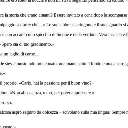
mentre ero sotto la doccia e non mi stavo segando pensando ad Amira. 
 vera la storia che erano amanti? Essere invitato a cena dopo la scompars
quipaggio scoprire che…» Le sue labbra si stringono e il suo sguardo si 
pesce con accanto uno spicchio di limone e della verdura. Vera insalata e 
«Spero sia di tuo gradimento.»
se un taglio di carne…
le stesse mostrando un neonato, una mano sotto il fondo e una a sorregg
e.»
il proprio. «Carlo, hai la passione per il buon vino?»
 labbra. «Non abbastanza, temo, per poter apprezzare.»
 sorso.
ualcosa aspro seguito da dolcezza – scivolano sulla mia lingua. Sempre me
uo gusto.»