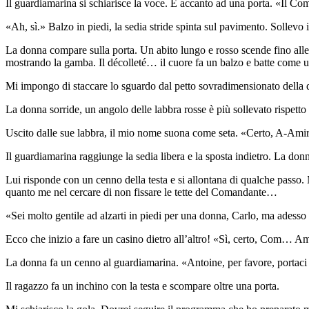
Il guardiamarina si schiarisce la voce. È accanto ad una porta. «Il Co
«Ah, sì.» Balzo in piedi, la sedia stride spinta sul pavimento. Sollev
La donna compare sulla porta. Un abito lungo e rosso scende fino alle s
mostrando la gamba. Il décolleté… il cuore fa un balzo e batte come un 
Mi impongo di staccare lo sguardo dal petto sovradimensionato della 
La donna sorride, un angolo delle labbra rosse è più sollevato rispetto
Uscito dalle sue labbra, il mio nome suona come seta. «Certo, A-Ami
Il guardiamarina raggiunge la sedia libera e la sposta indietro. La donn
Lui risponde con un cenno della testa e si allontana di qualche passo.
quanto me nel cercare di non fissare le tette del Comandante…
«Sei molto gentile ad alzarti in piedi per una donna, Carlo, ma adesso 
Ecco che inizio a fare un casino dietro all’altro! «Sì, certo, Com… Ami
La donna fa un cenno al guardiamarina. «Antoine, per favore, portaci 
Il ragazzo fa un inchino con la testa e scompare oltre una porta.