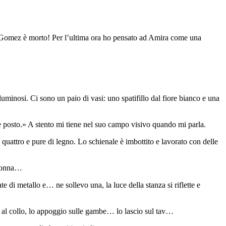
tano Gomez è morto! Per l’ultima ora ho pensato ad Amira come una
 luminosi. Ci sono un paio di vasi: uno spatifillo dal fiore bianco e una
e posto.» A stento mi tiene nel suo campo visivo quando mi parla.
uattro e pure di legno. Lo schienale è imbottito e lavorato con delle
a donna…
di metallo e… ne sollevo una, la luce della stanza si riflette e
o al collo, lo appoggio sulle gambe… lo lascio sul tav…