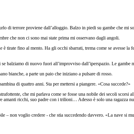
rlo di terrore proviene dall’alloggio. Balzo in piedi su gambe che mi s
mbre che non ci sono mai state prima mi osservano dagli angoli.
e le è tirate fino al mento. Ha gli occhi sbarrati, trema come se avesse la
ersi se balziamo di nuovo fuori all’improvviso dall’iperspazio. Le gambe
ano bianche, a parte un paio che iniziano a pulsare di rosso.
 bambina di quattro anni. Sta per mettersi a piangere. «Cosa succede?»
a strafottente, che mi parlava come se fosse una nobile dei secoli scorsi al
oi tre amanti ricchi, suo padre con i trilioni… Adesso è solo una ragazza 
ile – non voglio credere - che stia succedendo davvero. «La nave si mu