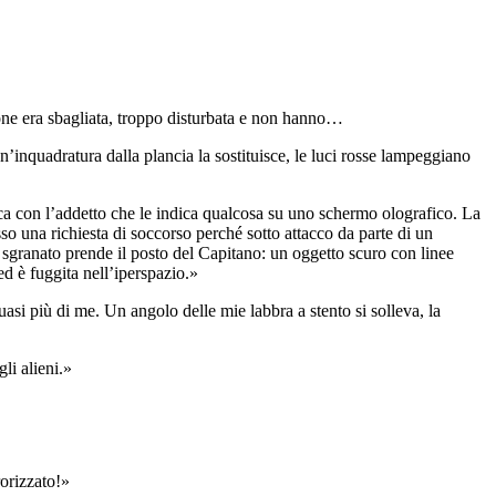
one era sbagliata, troppo disturbata e non hanno…
inquadratura dalla plancia la sostituisce, le luci rosse lampeggiano
ica con l’addetto che le indica qualcosa su uno schermo olografico. La
o una richiesta di soccorso perché sotto attacco da parte di un
o sgranato prende il posto del Capitano: un oggetto scuro con linee
d è fuggita nell’iperspazio.»
uasi più di me. Un angolo delle mie labbra a stento si solleva, la
li alieni.»
rorizzato!»