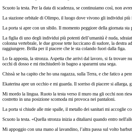
Scuoto la testa. Per la data di scadenza, se continuiamo così, non avrem
La stazione orbitale di Olimpo, il luogo dove vivono gli individui più im
La porta si apre con un sibilo. Il momento peggiore della giornata sta
La figlia di uno degli individui più potenti dell’umanità è nuda, sdraiat
colonna vertebrale, le due grosse tette luccicano di sudore, la destra a
raggiungere. Brilla per il piacere che le sta colando fuori dalla figa.
Lo fa apposta, la stronza. Aspetta che arrivi dal lavoro, si fa trovare n
occhi di dosso e mi rinchiuderò in bagno a spararmi una sega.
Chissà se ha capito che ho una ragazza, sulla Terra, e che fatico a pens
Ekaterina apre un occhio e mi guarda. Il sorriso di piacere si allarga, g
Mi mordo la lingua. Ruoto la testa verso il muro ma gli occhi non ries
costretto in una posizione scomoda mi provoca nei pantaloni.
La porta si chiude alle mie spalle, il metallo dei sanitari mi accoglie co
Scuoto la testa. «Quella stronza inizia a ditaliarsi quando entro nell'al
Mi appoggio con una mano al lavandino, l’altra passa sul volto barbut