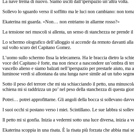
La nave trema di nuovo. Siamo usciti dall’iperspazio un’altra volta.
Sollevo lo sguardo verso il soffitto ma le luci non cambiano: non tornan
Ekaterina mi guarda. «Non… non entriamo in allarme rosso?»
La tensione nei muscoli si allenta, un senso di stanchezza ne prende 
Lo schermo olografico dell’alloggio si accende da remoto davanti alla 
sul volto scuro del Capitano Gomez.
L’uomo sullo schermo fissa la telecamera. Ha le braccia dietro la schi
voce del Capitano è forte, ma non riesce a nascondere un’ombra di tens
vascello alieno e siamo balzati nell’iperspazio per prestarle aiuto, m
luminose verdi si allontana da una lunga nave simile ad un tubo segm
Sotto il peso del terrore che mi sta schiacciando il petto, una minuscol
schiena mi si raddrizza un po’ nel peso della stanchezza di questa gior
Potrei… potrei approfittarne. Gli angoli della bocca si sollevano davve
I suoi occhi si postano verso i miei. Scintillano. Le sue labbra si solle
Il petto mi si gonfia. Inizia a vedermi sotto una luce diversa, inizia a
Ekaterina scoppia in una risata. È la risata più forzata che abbia mai 