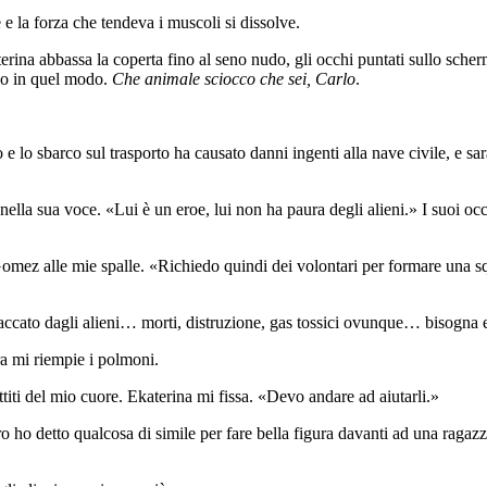
 la forza che tendeva i muscoli si dissolve.
ina abbassa la coperta fino al seno nudo, gli occhi puntati sullo scherm
ovo in quel modo.
Che animale sciocco che sei, Carlo
.
lo sbarco sul trasporto ha causato danni ingenti alla nave civile, e sar
nella sua voce. «Lui è un eroe, lui non ha paura degli alieni.» I suoi o
 Gomez alle mie spalle. «Richiedo quindi dei volontari per formare una s
ttaccato dagli alieni… morti, distruzione, gas tossici ovunque… bisogn
ra mi riempie i polmoni.
ti del mio cuore. Ekaterina mi fissa. «Devo andare ad aiutarli.»
ro ho detto qualcosa di simile per fare bella figura davanti ad una raga