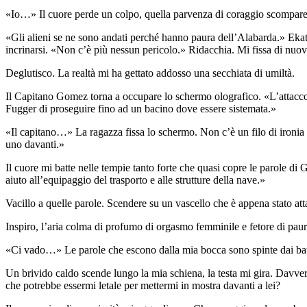
«Io…» Il cuore perde un colpo, quella parvenza di coraggio scompare e
«Gli alieni se ne sono andati perché hanno paura dell’Alabarda.» Ekater
incrinarsi. «Non c’è più nessun pericolo.» Ridacchia. Mi fissa di nu
Deglutisco. La realtà mi ha gettato addosso una secchiata di umiltà.
Il Capitano Gomez torna a occupare lo schermo olografico. «L’attacco e 
Fugger di proseguire fino ad un bacino dove essere sistemata.»
«Il capitano…» La ragazza fissa lo schermo. Non c’è un filo di ironia 
uno davanti.»
Il cuore mi batte nelle tempie tanto forte che quasi copre le parole di
aiuto all’equipaggio del trasporto e alle strutture della nave.»
Vacillo a quelle parole. Scendere su un vascello che è appena stato a
Inspiro, l’aria colma di profumo di orgasmo femminile e fetore di pau
«Ci vado…» Le parole che escono dalla mia bocca sono spinte dai batti
Un brivido caldo scende lungo la mia schiena, la testa mi gira. Davve
che potrebbe essermi letale per mettermi in mostra davanti a lei?