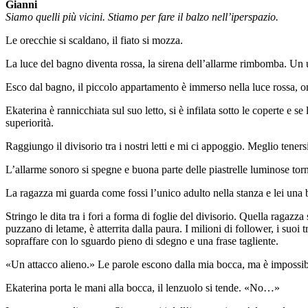
Gianni
Siamo quelli più vicini. Stiamo per fare il balzo nell’iperspazio.
Le orecchie si scaldano, il fiato si mozza.
La luce del bagno diventa rossa, la sirena dell’allarme rimbomba. Un u
Esco dal bagno, il piccolo appartamento è immerso nella luce rossa, o
Ekaterina è rannicchiata sul suo letto, si è infilata sotto le coperte e s
superiorità.
Raggiungo il divisorio tra i nostri letti e mi ci appoggio. Meglio ten
L’allarme sonoro si spegne e buona parte delle piastrelle luminose torn
La ragazza mi guarda come fossi l’unico adulto nella stanza e lei una
Stringo le dita tra i fori a forma di foglie del divisorio. Quella ragazz
puzzano di letame, è atterrita dalla paura. I milioni di follower, i su
sopraffare con lo sguardo pieno di sdegno e una frase tagliente.
«Un attacco alieno.» Le parole escono dalla mia bocca, ma è impossib
Ekaterina porta le mani alla bocca, il lenzuolo si tende. «No…»