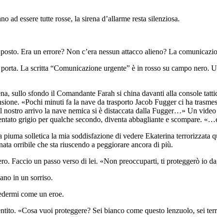
o ad essere tutte rosse, la sirena d’allarme resta silenziosa.
il posto. Era un errore? Non c’era nessun attacco alieno? La comunicazi
porta. La scritta “Comunicazione urgente” è in rosso su campo nero. Un’
ena, sullo sfondo il Comandante Farah si china davanti alla console tatt
ione. «Pochi minuti fa la nave da trasporto Jacob Fugger ci ha trasmess
a al nostro arrivo la nave nemica si è distaccata dalla Fugger…» Un vide
entato grigio per qualche secondo, diventa abbagliante e scompare. «…e
a piuma solletica la mia soddisfazione di vedere Ekaterina terrorizzata q
nata orribile che sta riuscendo a peggiorare ancora di più.
ro. Faccio un passo verso di lei. «Non preoccuparti, ti proteggerò io dag
vano in un sorriso.
 vedermi come un eroe.
sentito. «Cosa vuoi proteggere? Sei bianco come questo lenzuolo, sei ter