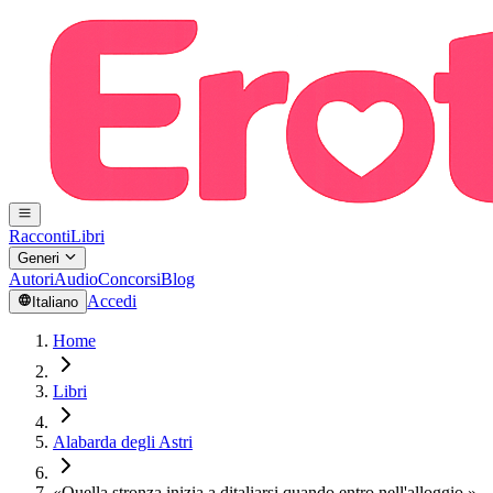
Racconti
Libri
Generi
Autori
Audio
Concorsi
Blog
Accedi
Italiano
Home
Libri
Alabarda degli Astri
«Quella stronza inizia a ditaliarsi quando entro nell'alloggio.»