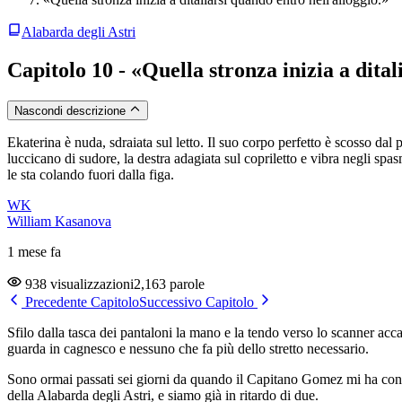
Alabarda degli Astri
Capitolo 10 - «Quella stronza inizia a dital
Nascondi descrizione
Ekaterina è nuda, sdraiata sul letto. Il suo corpo perfetto è scosso dal 
luccicano di sudore, la destra adagiata sul copriletto e vibra negli spa
le sta colando fuori dalla figa.
WK
William Kasanova
1 mese fa
938 visualizzazioni
2,163 parole
Precedente Capitolo
Successivo Capitolo
Sfilo dalla tasca dei pantaloni la mano e la tendo verso lo scanner acc
guarda in cagnesco e nessuno che fa più dello stretto necessario.
Sono ormai passati sei giorni da quando il Capitano Gomez mi ha convo
della Alabarda degli Astri, e siamo già in ritardo di due.