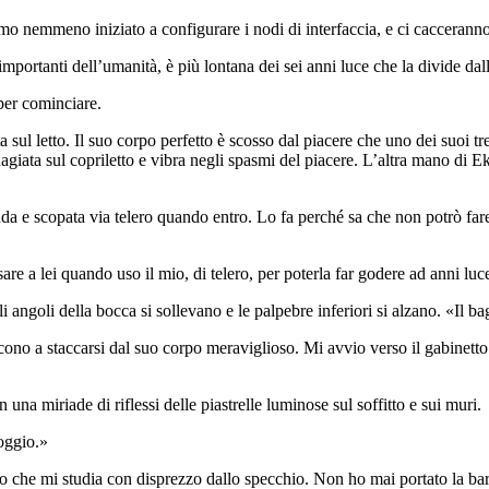
o nemmeno iniziato a configurare i nodi di interfaccia, e ci cacceranno t
portanti dell’umanità, è più lontana dei sei anni luce che la divide dalla
 per cominciare.
a sul letto. Il suo corpo perfetto è scosso dal piacere che uno dei suoi tr
dagiata sul copriletto e vibra negli spasmi del piacere. L’altra mano di E
uda e scopata via telero quando entro. Lo fa perché sa che non potrò fare 
are a lei quando uso il mio, di telero, per poterla far godere ad anni luc
li angoli della bocca si sollevano e le palpebre inferiori si alzano. «Il b
cono a staccarsi dal suo corpo meraviglioso. Mi avvio verso il gabinetto
n una miriade di riflessi delle piastrelle luminose sul soffitto e sui muri.
loggio.»
o che mi studia con disprezzo dallo specchio. Non ho mai portato la bar