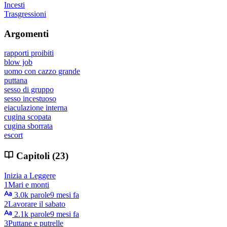
Incesti
Trasgressioni
Argomenti
rapporti proibiti
blow job
uomo con cazzo grande
puttana
sesso di gruppo
sesso incestuoso
eiaculazione interna
cugina scopata
cugina sborrata
escort
Capitoli (23)
Inizia a Leggere
1
Mari e monti
3.0k parole
9 mesi fa
2
Lavorare il sabato
2.1k parole
9 mesi fa
3
Puttane e putrelle