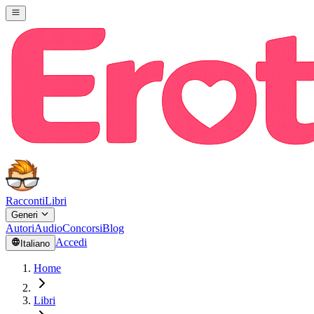
Racconti
Libri
Generi
Autori
Audio
Concorsi
Blog
Accedi
Italiano
Home
Libri