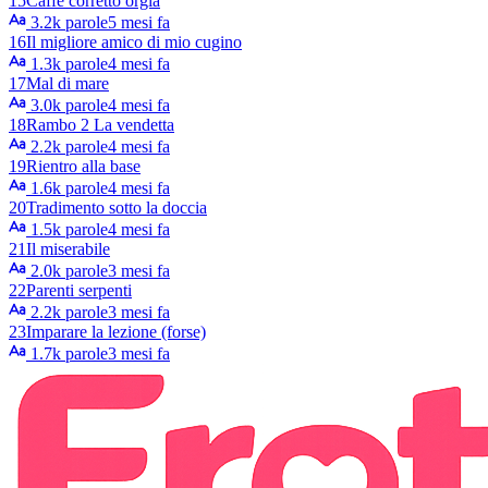
15
Caffe corretto orgia
3.2k parole
5 mesi fa
16
Il migliore amico di mio cugino
1.3k parole
4 mesi fa
17
Mal di mare
3.0k parole
4 mesi fa
18
Rambo 2 La vendetta
2.2k parole
4 mesi fa
19
Rientro alla base
1.6k parole
4 mesi fa
20
Tradimento sotto la doccia
1.5k parole
4 mesi fa
21
Il miserabile
2.0k parole
3 mesi fa
22
Parenti serpenti
2.2k parole
3 mesi fa
23
Imparare la lezione (forse)
1.7k parole
3 mesi fa