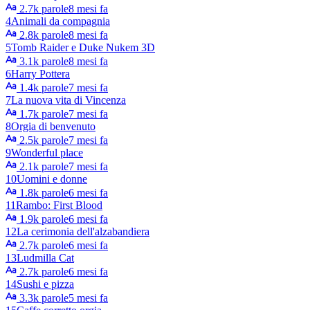
2.7k parole
8 mesi fa
4
Animali da compagnia
2.8k parole
8 mesi fa
5
Tomb Raider e Duke Nukem 3D
3.1k parole
8 mesi fa
6
Harry Pottera
1.4k parole
7 mesi fa
7
La nuova vita di Vincenza
1.7k parole
7 mesi fa
8
Orgia di benvenuto
2.5k parole
7 mesi fa
9
Wonderful place
2.1k parole
7 mesi fa
10
Uomini e donne
1.8k parole
6 mesi fa
11
Rambo: First Blood
1.9k parole
6 mesi fa
12
La cerimonia dell'alzabandiera
2.7k parole
6 mesi fa
13
Ludmilla Cat
2.7k parole
6 mesi fa
14
Sushi e pizza
3.3k parole
5 mesi fa