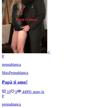
✓
P
pennabianca
MaxPennabianca
Papà ti amo!
10
0
4499
1 anno fa
P
pennabianca