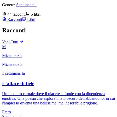
Genere:
Sentimentali
44 racconti
5 libri
Racconti
Libri
Racconti
Vedi Tutti
M
Michael035
Michael035
1 settimana fa
L'altare di fiele
Un incontro carnale dove il piacere si fonde con la dipendenza
emotiva. Una poesia che esplora il lato oscuro dell'abbandono, in cui
l'amplesso diventa una bellissima, ma inesorabile prigione.
Etero
Sentimentali