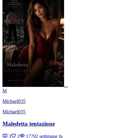
...
M
Michael035
Michael035
Maledetta tentazione
3
2
1779
2 settimane fa