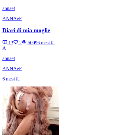
annaef
ANNAeF
Diari di mia moglie
13
2
5009
6 mesi fa
A
annaef
ANNAeF
6 mesi fa