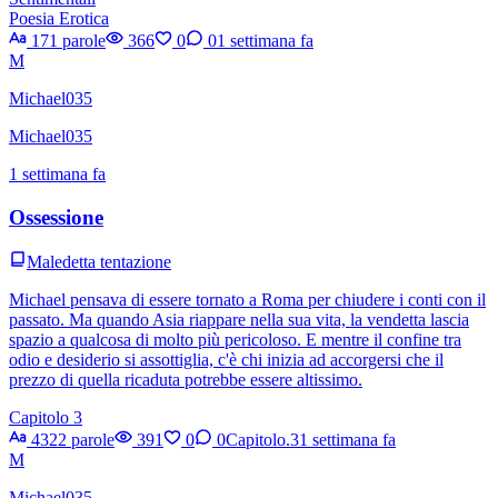
Poesia Erotica
171 parole
366
0
0
1 settimana fa
M
Michael035
Michael035
1 settimana fa
Ossessione
Maledetta tentazione
Michael pensava di essere tornato a Roma per chiudere i conti con il
passato. Ma quando Asia riappare nella sua vita, la vendetta lascia
spazio a qualcosa di molto più pericoloso. E mentre il confine tra
odio e desiderio si assottiglia, c'è chi inizia ad accorgersi che il
prezzo di quella ricaduta potrebbe essere altissimo.
Capitolo 3
4322 parole
391
0
0
Capitolo.3
1 settimana fa
M
Michael035