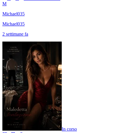
M
Michael035
Michael035
2 settimane fa
In corso