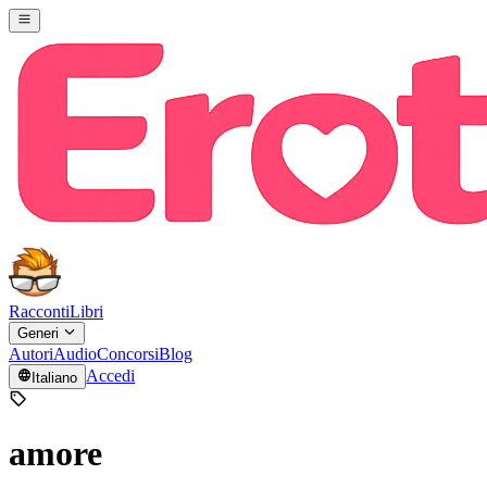
Racconti
Libri
Generi
Autori
Audio
Concorsi
Blog
Accedi
Italiano
amore