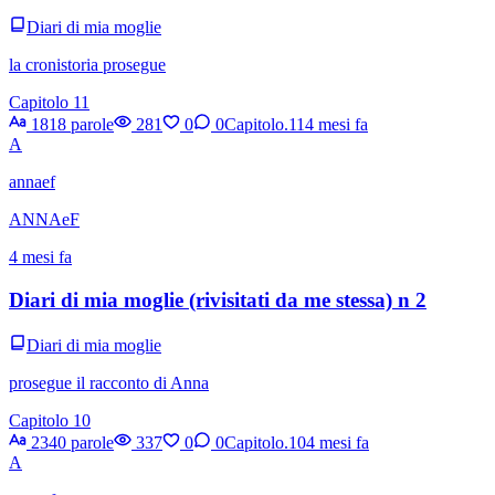
Diari di mia moglie
la cronistoria prosegue
Capitolo 11
1818 parole
281
0
0
Capitolo.11
4 mesi fa
A
annaef
ANNAeF
4 mesi fa
Diari di mia moglie (rivisitati da me stessa) n 2
Diari di mia moglie
prosegue il racconto di Anna
Capitolo 10
2340 parole
337
0
0
Capitolo.10
4 mesi fa
A