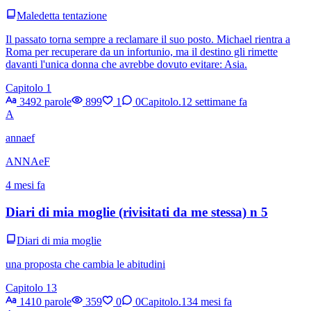
Maledetta tentazione
Il passato torna sempre a reclamare il suo posto. Michael rientra a
Roma per recuperare da un infortunio, ma il destino gli rimette
davanti l'unica donna che avrebbe dovuto evitare: Asia.
Capitolo 1
3492 parole
899
1
0
Capitolo.1
2 settimane fa
A
annaef
ANNAeF
4 mesi fa
Diari di mia moglie (rivisitati da me stessa) n 5
Diari di mia moglie
una proposta che cambia le abitudini
Capitolo 13
1410 parole
359
0
0
Capitolo.13
4 mesi fa