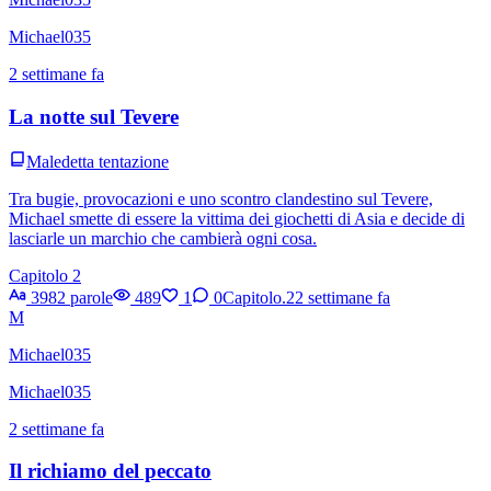
Michael035
2 settimane fa
La notte sul Tevere
Maledetta tentazione
Tra bugie, provocazioni e uno scontro clandestino sul Tevere,
Michael smette di essere la vittima dei giochetti di Asia e decide di
lasciarle un marchio che cambierà ogni cosa.
Capitolo 2
3982 parole
489
1
0
Capitolo.2
2 settimane fa
M
Michael035
Michael035
2 settimane fa
Il richiamo del peccato