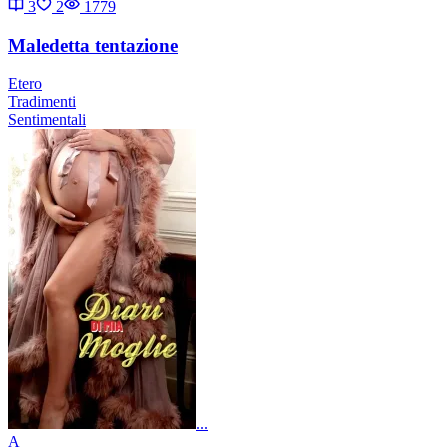
3
2
1779
Maledetta tentazione
Etero
Tradimenti
Sentimentali
...
A