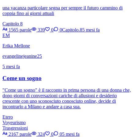
una vacanza particolare segna per sempre il futuro cammino di
coppia fino ai giorni attuali
Capitolo 8
1565 parole
339
0
0
Capitolo.8
5 mesi fa
EM
Erika Mellone
evangelinejeanine25
5 mesi fa
Come un sogno
"Come un sogno" è il racconto in prima persona di una donna che,
dopo giorni di conversazioni cariche di allusioni e desiderio
crescente con uno sconosciuto conosciuto online, decide di
incontrarlo a Milano e andare a casa sua.
Etero
Voyeurismo
Trasgressioni
2167 parole
324
0
0
5 mesi fa