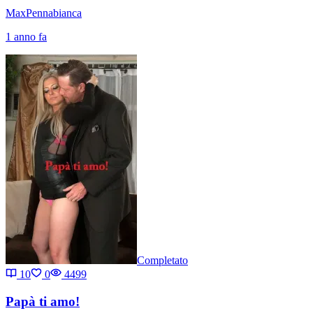
MaxPennabianca
1 anno fa
Completato
10
0
4499
Papà ti amo!