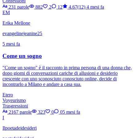
Confessioni
231 parole
882
2
12
4.67(12)
4 mesi fa
EM
Erika Mellone
evangelinejeanine25
5 mesi fa
Come un sogno
"Come un sogno" è il racconto in prima persona di una donna che,
dopo giorni di conversazioni cariche di allusioni e desiderio
crescente con uno sconosciuto conosciuto online, decide di
incontrarlo a Milano e andare a casa sua.
Etero
Voyeurismo
Trasgressioni
2167 parole
323
0
0
5 mesi fa
I
Ilpoetadeidesideri