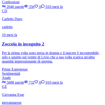
Confessioni
2046 parole
356
0
0
10 mesi fa
CD
Carletto Duro
carletto
10 mesi fa
Zoccola in incognito 2
Per la prima volta sono presa in doppia e il piacere è incontenibile,
urlo e squirto sul ventre di Livio che a sua volta scarica un'altra
quantità impressionante di sperma.
Prime Esperienze
Sentimentali
Anale
5688 parole
732
0
0
10 mesi fa
GE
Giovanna Esse
giovannaesse