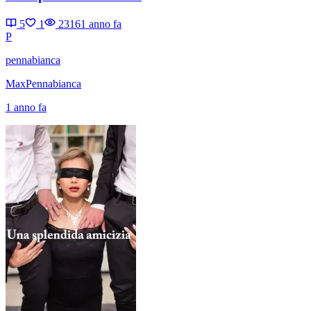
5
1
2316
1 anno fa
P
pennabianca
MaxPennabianca
1 anno fa