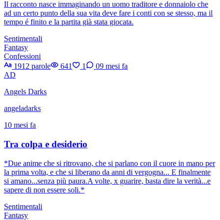
Il racconto nasce immaginando un uomo traditore e donnaiolo che
ad un certo punto della sua vita deve fare i conti con se stesso, ma il
tempo é finito e la partita già stata giocata.
Sentimentali
Fantasy
Confessioni
1912 parole
641
1
0
9 mesi fa
AD
Angels Darks
angeladarks
10 mesi fa
Tra colpa e desiderio
*Due anime che si ritrovano, che si parlano con il cuore in mano per
la prima volta, e che si liberano da anni di vergogna... E finalmente
si amano...senza più paura.A volte, x guarire, basta dire la verità...e
sapere di non essere soli.*
Sentimentali
Fantasy