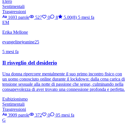
Etero
Sentimentali
Trasgressioni
1693 parole
527
0
8
5.00(8)
5 mesi fa
EM
Erika Mellone
evangelinejeanine25
5 mesi fa
Il risveglio del desiderio
Una donna ripercorre mentalmente il suo primo incontro fisico con
un uomo conosciuto online durante il lockdown: dalla cena carica di
tensione sessuale alla notte di passione che segue, culminando nella
consapevolezza di aver trovato una connessione profonda e perfetta.
Esibizionismo
Sentimentali
Trasgressioni
3909 parole
372
0
0
5 mesi fa
G