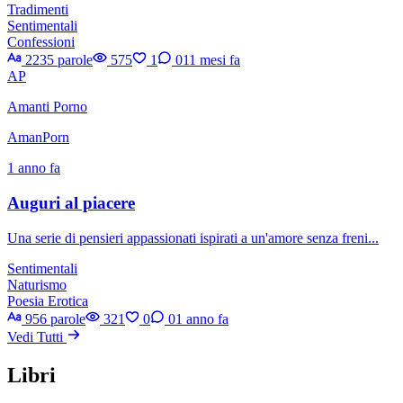
Tradimenti
Sentimentali
Confessioni
2235 parole
575
1
0
11 mesi fa
AP
Amanti Porno
AmanPorn
1 anno fa
Auguri al piacere
Una serie di pensieri appassionati ispirati a un'amore senza freni...
Sentimentali
Naturismo
Poesia Erotica
956 parole
321
0
0
1 anno fa
Vedi Tutti
Libri