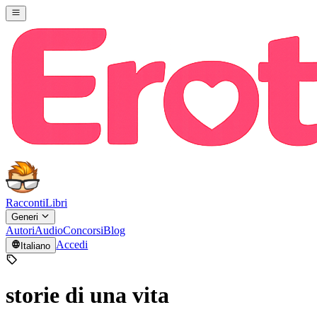
Racconti
Libri
Generi
Autori
Audio
Concorsi
Blog
Accedi
Italiano
storie di una vita