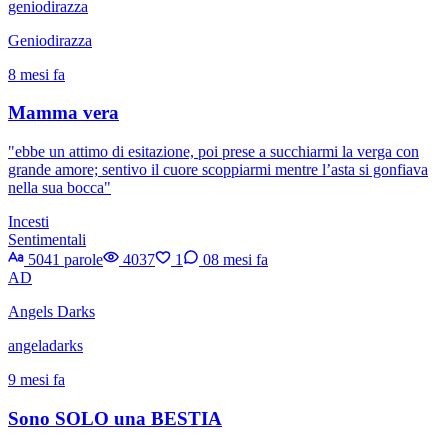
geniodirazza
Geniodirazza
8 mesi fa
Mamma vera
"ebbe un attimo di esitazione, poi prese a succhiarmi la verga con
grande amore; sentivo il cuore scoppiarmi mentre l’asta si gonfiava
nella sua bocca"
Incesti
Sentimentali
5041 parole
4037
1
0
8 mesi fa
AD
Angels Darks
angeladarks
9 mesi fa
Sono SOLO una BESTIA