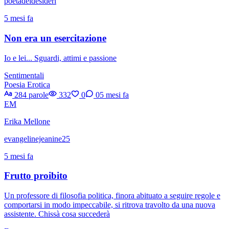
poetadeidesideri
5 mesi fa
Non era un esercitazione
Io e lei... Sguardi, attimi e passione
Sentimentali
Poesia Erotica
284 parole
332
0
0
5 mesi fa
EM
Erika Mellone
evangelinejeanine25
5 mesi fa
Frutto proibito
Un professore di filosofia politica, finora abituato a seguire regole e
comportarsi in modo impeccabile, si ritrova travolto da una nuova
assistente. Chissà cosa succederà