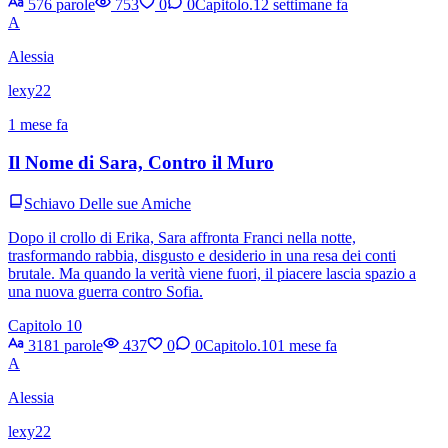
576 parole
753
0
0
Capitolo.1
2 settimane fa
A
Alessia
lexy22
1 mese fa
Il Nome di Sara, Contro il Muro
Schiavo Delle sue Amiche
Dopo il crollo di Erika, Sara affronta Franci nella notte,
trasformando rabbia, disgusto e desiderio in una resa dei conti
brutale. Ma quando la verità viene fuori, il piacere lascia spazio a
una nuova guerra contro Sofia.
Capitolo 10
3181 parole
437
0
0
Capitolo.10
1 mese fa
A
Alessia
lexy22