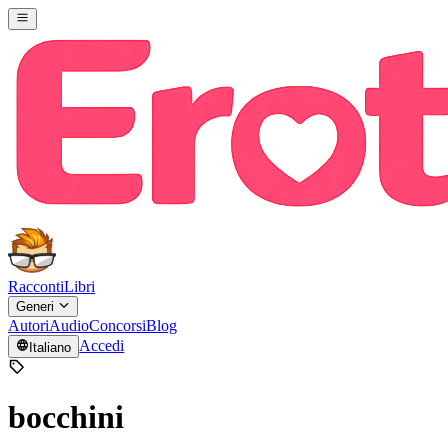
Racconti
Libri
Generi
Autori
Audio
Concorsi
Blog
Accedi
Italiano
bocchini