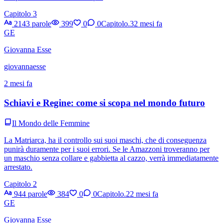
Capitolo 3
2143 parole
399
0
0
Capitolo.3
2 mesi fa
GE
Giovanna Esse
giovannaesse
2 mesi fa
Schiavi e Regine: come si scopa nel mondo futuro
Il Mondo delle Femmine
La Matriarca, ha il controllo sui suoi maschi, che di conseguenza
punirà duramente per i suoi errori. Se le Amazzoni troveranno per
un maschio senza collare e gabbietta al cazzo, verrà immediatamente
arrestato.
Capitolo 2
944 parole
384
0
0
Capitolo.2
2 mesi fa
GE
Giovanna Esse