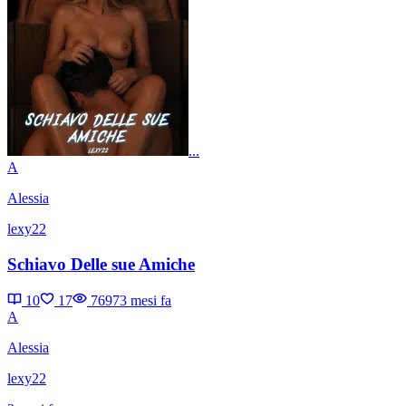
...
A
Alessia
lexy22
Schiavo Delle sue Amiche
10
17
7697
3 mesi fa
A
Alessia
lexy22