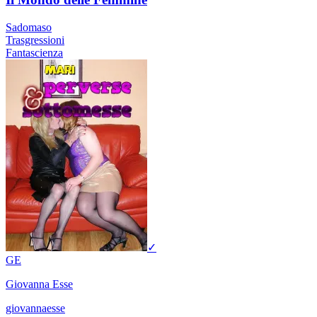
Sadomaso
Trasgressioni
Fantascienza
✓
GE
Giovanna Esse
giovannaesse