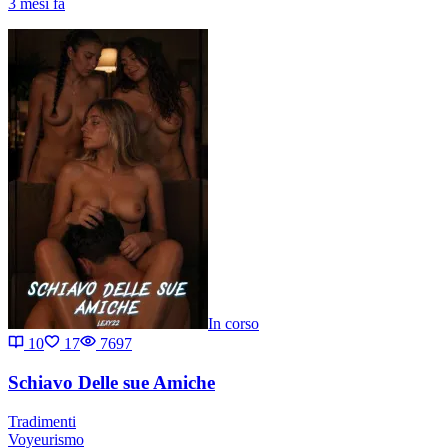
3 mesi fa
In corso
10
17
7697
Schiavo Delle sue Amiche
Tradimenti
Voyeurismo