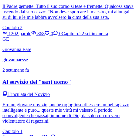
Il Padre gemette. Tutto il suo corpo si tese e fremette. Qualcosa stava
uscendo dal suo cazzo: "Non deve sporcare il maestro, mi allungai
su di lui e le mie labbra avvolsero la cima della sua asta.
Capitolo 2
1202 parole
868
0
0
Capitolo.2
2 settimane fa
GE
Giovanna Esse
giovannaesse
2 settimane fa
Al servizio del "sant'uomo"
L'inculata del Novizio
Ero un giovane novizio, anche orgoglioso di essere un bel ragazzo
intelligente e puro... queste mie virtù mi valsero il periodo
sconvolgente che passai, in nome di Dio, da solo con un vero
violentatore di ragazzini.
Capitolo 1