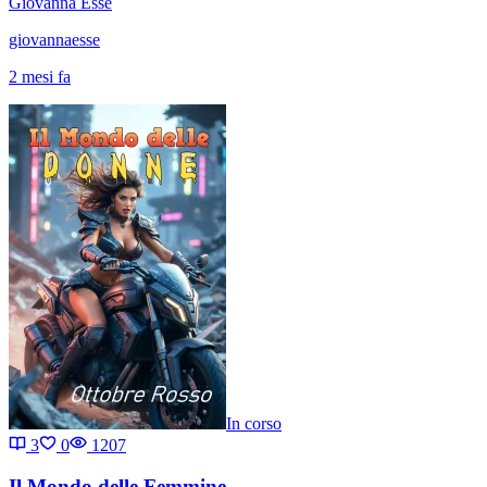
Giovanna Esse
giovannaesse
2 mesi fa
In corso
3
0
1207
Il Mondo delle Femmine