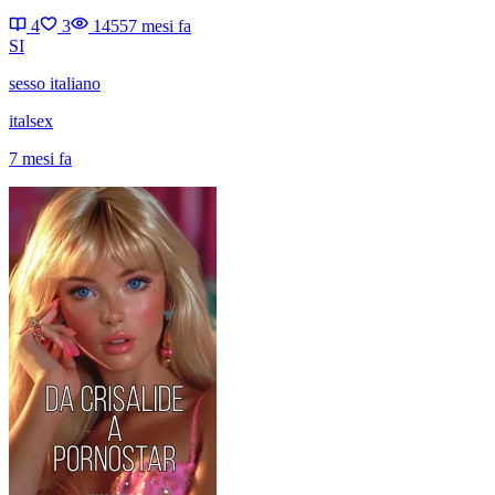
4
3
1455
7 mesi fa
SI
sesso italiano
italsex
7 mesi fa