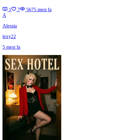
1
7
567
5 mesi fa
A
Alessia
lexy22
5 mesi fa