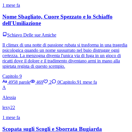
1 mese fa
Nome Sbagliato, Cuore Spezzato e lo Schiaffo
dell'Umiliazione
Schiavo Delle sue Amiche
Il climax di una notte di passione rubata si trasforma in una tragedia
psicologica quando un nome sussurrato nel buio distrugge ogni
certezza. La menzogna diventa l'unica via di fuga in un gioco di
ricatti dove il dolore e il tradimento diventano armi in mano alla
spietata regista di questo scempio.
Capitolo 9
4958 parole
469
2
0
Capitolo.9
1 mese fa
A
Alessia
lexy22
1 mese fa
Scopata sugli Scogli e Sborrata Bugiarda