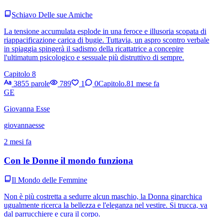
Schiavo Delle sue Amiche
La tensione accumulata esplode in una feroce e illusoria scopata di
riappacificazione carica di bugie. Tuttavia, un aspro scontro verbale
in spiaggia spingerà il sadismo della ricattatrice a concepire
l'ultimatum psicologico e sessuale più distruttivo di sempre.
Capitolo 8
3855 parole
789
1
0
Capitolo.8
1 mese fa
GE
Giovanna Esse
giovannaesse
2 mesi fa
Con le Donne il mondo funziona
Il Mondo delle Femmine
Non è più costretta a sedurre alcun maschio, la Donna ginarchica
ugualmente ricerca la bellezza e l'eleganza nel vestire. Si trucca, va
dal parrucchiere e cura il corpo.