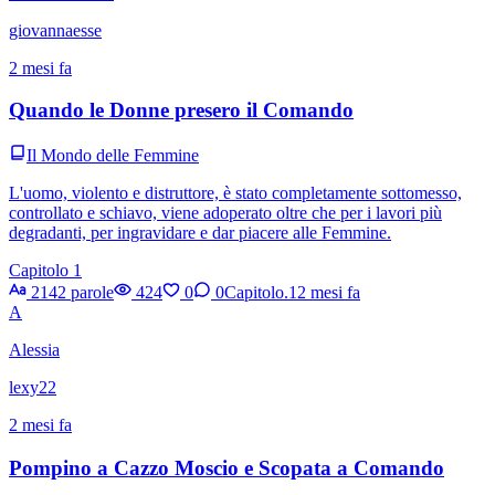
giovannaesse
2 mesi fa
Quando le Donne presero il Comando
Il Mondo delle Femmine
L'uomo, violento e distruttore, è stato completamente sottomesso,
controllato e schiavo, viene adoperato oltre che per i lavori più
degradanti, per ingravidare e dar piacere alle Femmine.
Capitolo 1
2142 parole
424
0
0
Capitolo.1
2 mesi fa
A
Alessia
lexy22
2 mesi fa
Pompino a Cazzo Moscio e Scopata a Comando