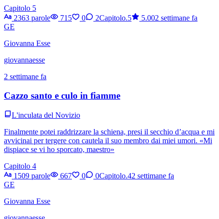
Capitolo 5
2363 parole
715
0
2
Capitolo.5
5.00
2 settimane fa
GE
Giovanna Esse
giovannaesse
2 settimane fa
Cazzo santo e culo in fiamme
L'inculata del Novizio
Finalmente potei raddrizzare la schiena, presi il secchio d’acqua e mi
avvicinai per tergere con cautela il suo membro dai miei umori. «Mi
dispiace se vi ho sporcato, maestro»
Capitolo 4
1509 parole
667
0
0
Capitolo.4
2 settimane fa
GE
Giovanna Esse
giovannaesse