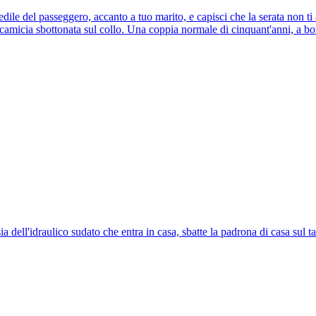
dile del passeggero, accanto a tuo marito, e capisci che la serata non 
camicia sbottonata sul collo. Una coppia normale di cinquant'anni, a bor
ia dell'idraulico sudato che entra in casa, sbatte la padrona di casa sul 