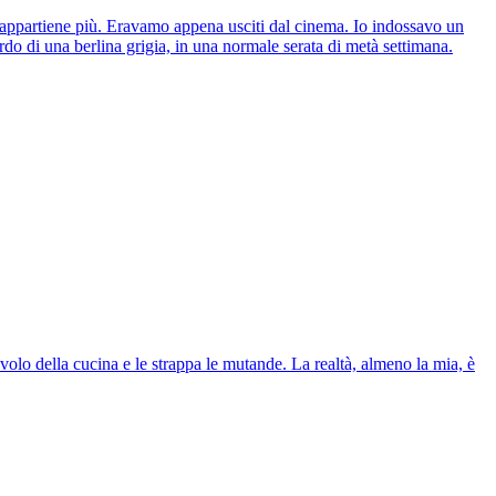
ti appartiene più. Eravamo appena usciti dal cinema. Io indossavo un
do di una berlina grigia, in una normale serata di metà settimana.
tavolo della cucina e le strappa le mutande. La realtà, almeno la mia, è