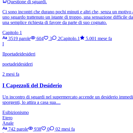
Questione di sguardi.
Ci sono incontri che durano pochi minuti e altri che, senza un motivo
uno sguardo trattenuto un istante di troppo, una sensazione difficile da
una semplice richiesta di favore da parte di suo cognato.
Capitolo 1
3519 parole
604
3
2
Capitolo.1
5.00
1 mese fa
I
Ilpoetadeidesideri
poetadeidesideri
2 mesi fa
I Capezzoli del Desiderio
Un incontro di sguardi nel supermercato accende un desiderio immediato
sporgenti, lo attira a casa sua....
Esibizionismo
Etero
Anale
742 parole
938
0
0
2 mesi fa