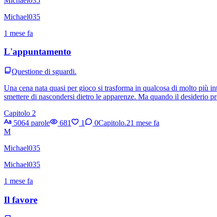
Michael035
Michael035
1 mese fa
L'appuntamento
Questione di sguardi.
Una cena nata quasi per gioco si trasforma in qualcosa di molto più in
smettere di nascondersi dietro le apparenze. Ma quando il desiderio p
Capitolo 2
5064 parole
681
1
0
Capitolo.2
1 mese fa
M
Michael035
Michael035
1 mese fa
Il favore