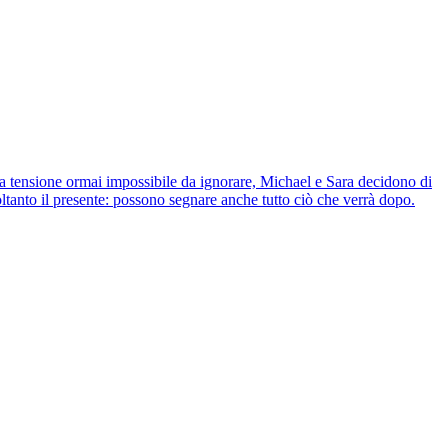
una tensione ormai impossibile da ignorare, Michael e Sara decidono di
tanto il presente: possono segnare anche tutto ciò che verrà dopo.