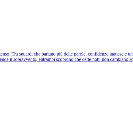
tenso. Tra sguardi che parlano più delle parole, confidenze inattese e 
rende il sopravvento, entrambi scoprono che certe notti non cambiano sol