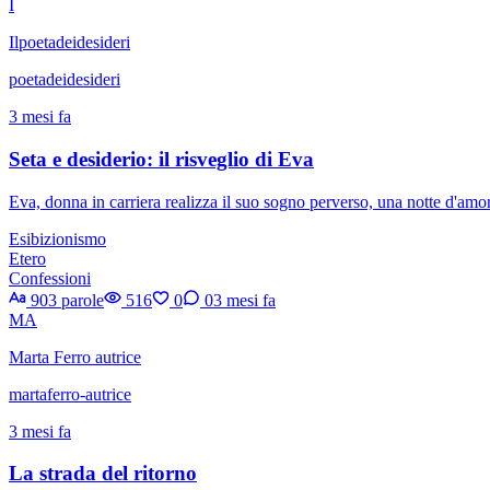
I
Ilpoetadeidesideri
poetadeidesideri
3 mesi fa
Seta e desiderio: il risveglio di Eva
Eva, donna in carriera realizza il suo sogno perverso, una notte d'amo
Esibizionismo
Etero
Confessioni
903 parole
516
0
0
3 mesi fa
MA
Marta Ferro autrice
martaferro-autrice
3 mesi fa
La strada del ritorno