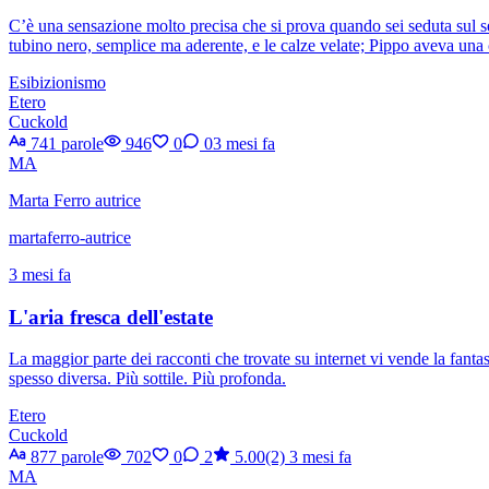
C’è una sensazione molto precisa che si prova quando sei seduta sul se
tubino nero, semplice ma aderente, e le calze velate; Pippo aveva una 
Esibizionismo
Etero
Cuckold
741 parole
946
0
0
3 mesi fa
MA
Marta Ferro autrice
martaferro-autrice
3 mesi fa
L'aria fresca dell'estate
La maggior parte dei racconti che trovate su internet vi vende la fantas
spesso diversa. Più sottile. Più profonda.
Etero
Cuckold
877 parole
702
0
2
5.00(2)
3 mesi fa
MA