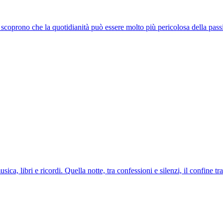
a scoprono che la quotidianità può essere molto più pericolosa della pass
a, libri e ricordi. Quella notte, tra confessioni e silenzi, il confine tr