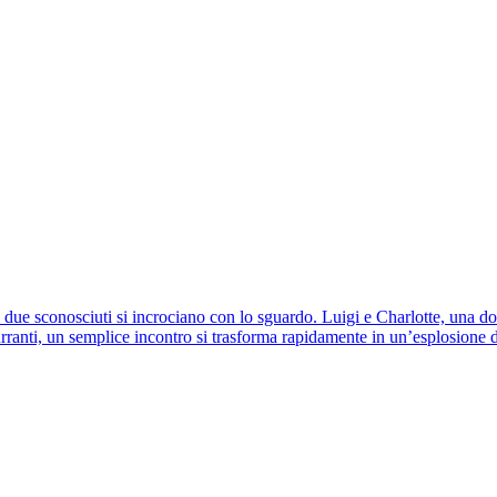
a, due sconosciuti si incrociano con lo sguardo. Luigi e Charlotte, una d
rranti, un semplice incontro si trasforma rapidamente in un’esplosione di