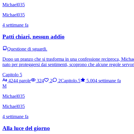
Michael035
Michael035
4 settimane fa
Patti chiari, nessun addio
Questione di sguardi.
Dopo un pranzo che si trasforma in una confessione reciproca, Michael
nato per proteggersi dai sentimenti, scoprono che alcune regole servono
Capitolo 5
4244 parole
324
2
2
Capitolo.5
5.00
4 settimane fa
M
Michael035
Michael035
4 settimane fa
Alla luce del giorno