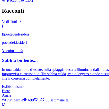
Racconti
Libri
Racconti
Vedi Tutti
I
Ilpoetadeidesideri
poetadeidesideri
3 settimane fa
Sabbia bollente....
In una calda notte d’estate, sulla spiaggia deserta illuminata dalla lun
improvvisa e irresistibile. Tra sabbia calda, vento leggero e onde sussu
che li consuma completamente.
Esibizionismo
Etero
Anale
734 parole
608
0
0
3 settimane fa
M