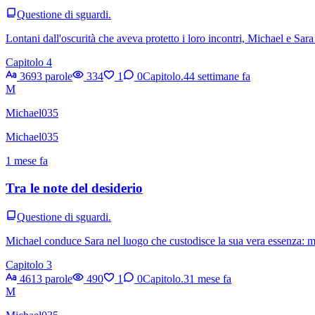
Questione di sguardi.
Lontani dall'oscurità che aveva protetto i loro incontri, Michael e Sar
Capitolo 4
3693 parole
334
1
0
Capitolo.4
4 settimane fa
M
Michael035
Michael035
1 mese fa
Tra le note del desiderio
Questione di sguardi.
Michael conduce Sara nel luogo che custodisce la sua vera essenza: music
Capitolo 3
4613 parole
490
1
0
Capitolo.3
1 mese fa
M