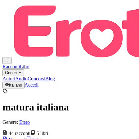
Racconti
Libri
Generi
Autori
Audio
Concorsi
Blog
Accedi
Italiano
matura italiana
Genere:
Etero
44 racconti
5 libri