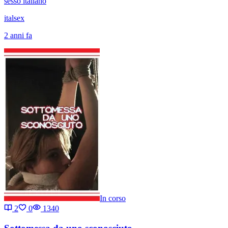
sesso italiano
italsex
2 anni fa
In corso
2
0
1340