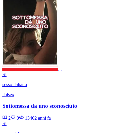
...
SI
sesso italiano
italsex
Sottomessa da uno sconosciuto
2
0
1340
2 anni fa
SI