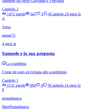
Samuele sia verso Giovanni e Vincenza
Capitolo 2
1472 parole
647
1
0
Capitolo.2
4 mesi fa
A
Anna
annap72
4 mesi fa
Samuele e la sua proposta
La scambista
Come mi sono avvicinata allo scambismo
Capitolo 1
1131 parole
860
0
0
Capitolo.1
4 mesi fa
P
pennabianca
MaxPennabianca