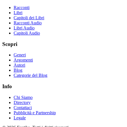
Racconti
Libri
Capitoli dei Libri
Racconti Audio
Libri Audio
Capitoli Audio
Scopri
Generi
Argomenti
Autori
Blog
Categorie del Blog
Info
Chi Siamo
Directory
Contattaci
Pubblicità e Partnership
Legale