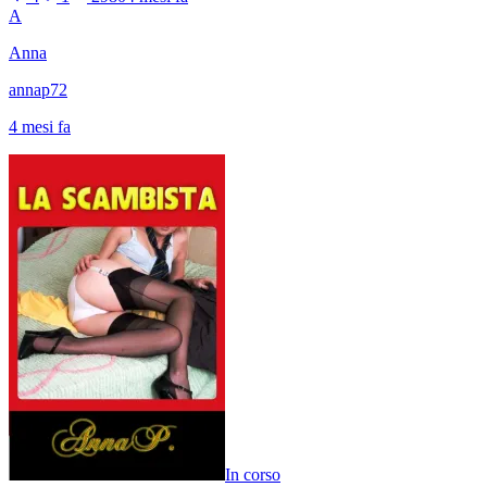
A
Anna
annap72
4 mesi fa
In corso