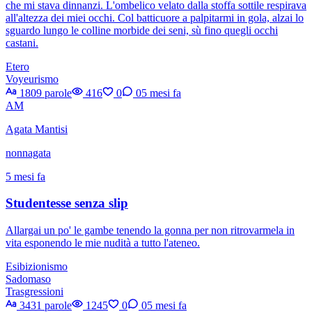
che mi stava dinnanzi. L'ombelico velato dalla stoffa sottile respirava
all'altezza dei miei occhi. Col batticuore a palpitarmi in gola, alzai lo
sguardo lungo le colline morbide dei seni, sù fino quegli occhi
castani.
Etero
Voyeurismo
1809 parole
416
0
0
5 mesi fa
AM
Agata Mantisi
nonnagata
5 mesi fa
Studentesse senza slip
Allargai un po' le gambe tenendo la gonna per non ritrovarmela in
vita esponendo le mie nudità a tutto l'ateneo.
Esibizionismo
Sadomaso
Trasgressioni
3431 parole
1245
0
0
5 mesi fa