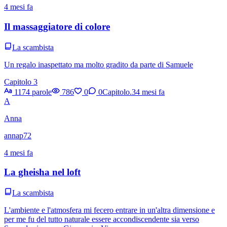
4 mesi fa
Il massaggiatore di colore
La scambista
Un regalo inaspettato ma molto gradito da parte di Samuele
Capitolo 3
1174 parole
786
0
0
Capitolo.3
4 mesi fa
A
Anna
annap72
4 mesi fa
La gheisha nel loft
La scambista
L'ambiente e l'atmosfera mi fecero entrare in un'altra dimensione e
per me fu del tutto naturale essere accondiscendente sia verso