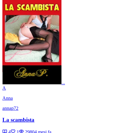
...
A
Anna
annap72
La scambista
4
1
2980
4 mesi fa