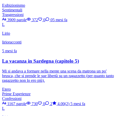
Esibizionismo
Sentimentali
Trasgressioni
3909 parole
372
0
0
5 mesi fa
L
Lirio
lirioracconti
5 mesi fa
La vacanza in Sardegna (capitolo 5)
Mi si andava a formare nella mente una scena da matrona un po'
brusca, che si prende le sue libertà su un ragazzetto (per quanto tanto
ragazzetto non lo ero più).
Etero
Prime Esperienze
Confessioni
1167 parole
730
0
2
4.00(2)
5 mesi fa
L