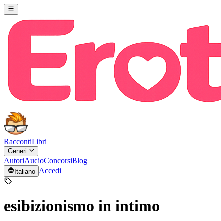
Racconti
Libri
Generi
Autori
Audio
Concorsi
Blog
Accedi
Italiano
esibizionismo in intimo