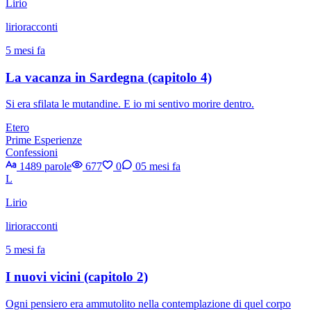
Lirio
lirioracconti
5 mesi fa
La vacanza in Sardegna (capitolo 4)
Si era sfilata le mutandine. E io mi sentivo morire dentro.
Etero
Prime Esperienze
Confessioni
1489 parole
677
0
0
5 mesi fa
L
Lirio
lirioracconti
5 mesi fa
I nuovi vicini (capitolo 2)
Ogni pensiero era ammutolito nella contemplazione di quel corpo