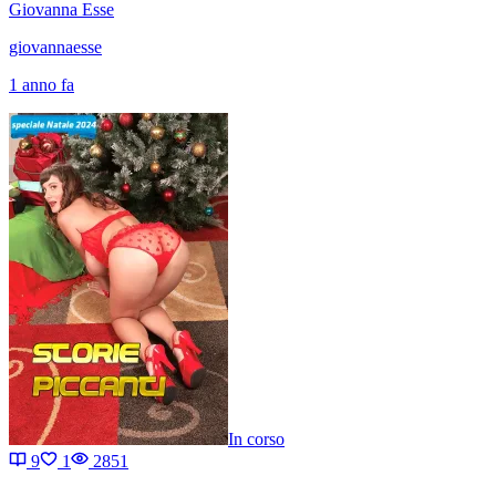
Giovanna Esse
giovannaesse
1 anno fa
In corso
9
1
2851