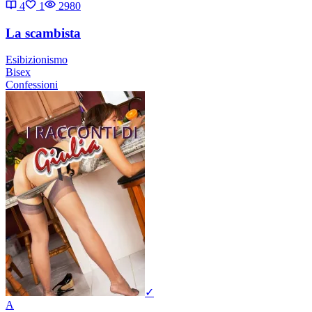
4
1
2980
La scambista
Esibizionismo
Bisex
Confessioni
✓
A