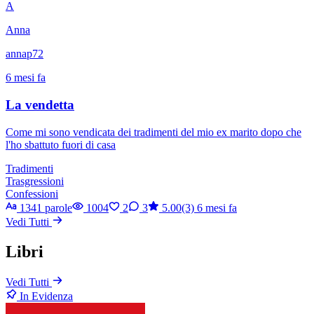
A
Anna
annap72
6 mesi fa
La vendetta
Come mi sono vendicata dei tradimenti del mio ex marito dopo che
l'ho sbattuto fuori di casa
Tradimenti
Trasgressioni
Confessioni
1341 parole
1004
2
3
5.00(3)
6 mesi fa
Vedi Tutti
Libri
Vedi Tutti
In Evidenza