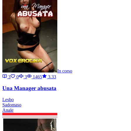
In corso
3
0
3
1465
3.33
Una Manager abusata
Lesbo
Sadomaso
Anale