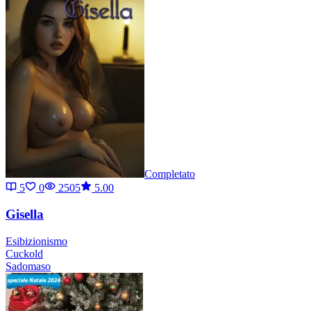
Completato
5
0
2505
5.00
Gisella
Esibizionismo
Cuckold
Sadomaso