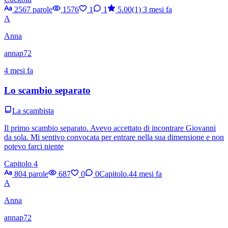
2567 parole
1576
1
1
5.00(1)
3 mesi fa
A
Anna
annap72
4 mesi fa
Lo scambio separato
La scambista
Il primo scambio separato. Avevo accettato di incontrare Giovanni
da sola. Mi sentivo convocata per entrare nella sua dimensione e non
potevo farci niente
Capitolo 4
804 parole
687
0
0
Capitolo.4
4 mesi fa
A
Anna
annap72