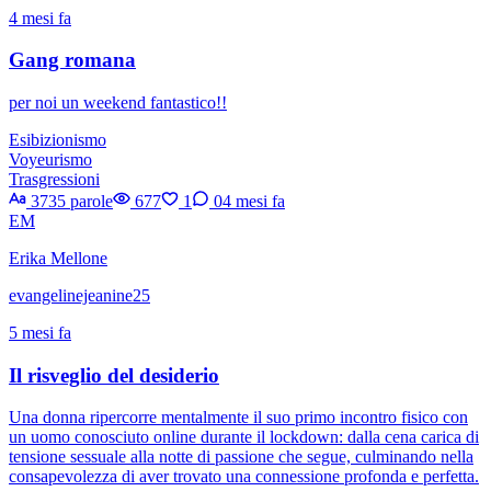
4 mesi fa
Gang romana
per noi un weekend fantastico!!
Esibizionismo
Voyeurismo
Trasgressioni
3735 parole
677
1
0
4 mesi fa
EM
Erika Mellone
evangelinejeanine25
5 mesi fa
Il risveglio del desiderio
Una donna ripercorre mentalmente il suo primo incontro fisico con
un uomo conosciuto online durante il lockdown: dalla cena carica di
tensione sessuale alla notte di passione che segue, culminando nella
consapevolezza di aver trovato una connessione profonda e perfetta.