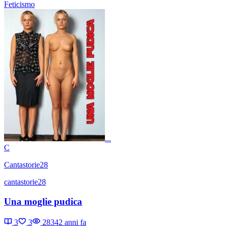
Feticismo
...
C
Cantastorie28
cantastorie28
Una moglie pudica
3
3
2834
2 anni fa