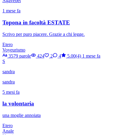
Agavebet
1 mese fa
Topona in facoltà ESTATE
Scrivo per puro piacere. Grazie a chi legge.
Etero
Voyeurismo
3579 parole
424
2
4
5.00(4)
1 mese fa
S
sandra
sandra
5 mesi fa
la volontaria
una moglie annoiata
Etero
Anale