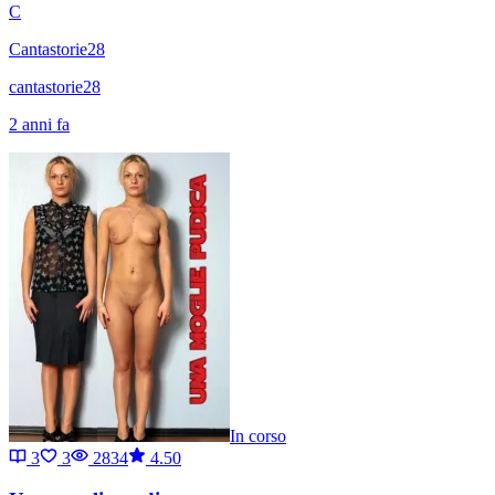
C
Cantastorie28
cantastorie28
2 anni fa
In corso
3
3
2834
4.50