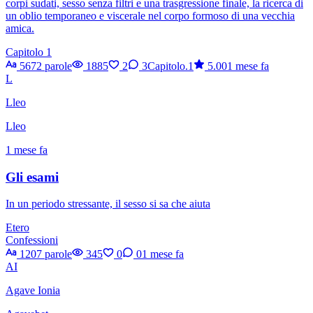
corpi sudati, sesso senza filtri e una trasgressione finale, la ricerca di
un oblio temporaneo e viscerale nel corpo formoso di una vecchia
amica.
Capitolo 1
5672 parole
1885
2
3
Capitolo.1
5.00
1 mese fa
L
Lleo
Lleo
1 mese fa
Gli esami
In un periodo stressante, il sesso si sa che aiuta
Etero
Confessioni
1207 parole
345
0
0
1 mese fa
AI
Agave Ionia