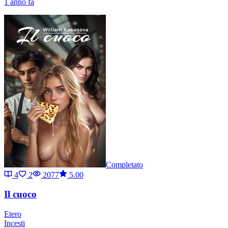
1 anno fa
Completato
4
2
2077
5.00
Il cuoco
Etero
Incesti