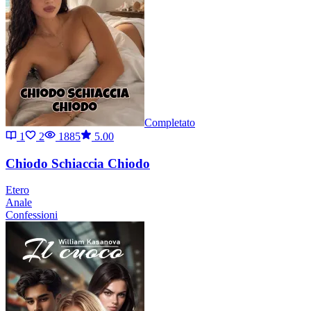
Completato
1
2
1885
5.00
Chiodo Schiaccia Chiodo
Etero
Anale
Confessioni