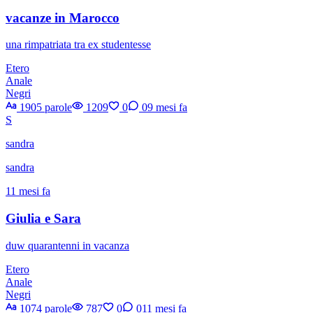
vacanze in Marocco
una rimpatriata tra ex studentesse
Etero
Anale
Negri
1905 parole
1209
0
0
9 mesi fa
S
sandra
sandra
11 mesi fa
Giulia e Sara
duw quarantenni in vacanza
Etero
Anale
Negri
1074 parole
787
0
0
11 mesi fa