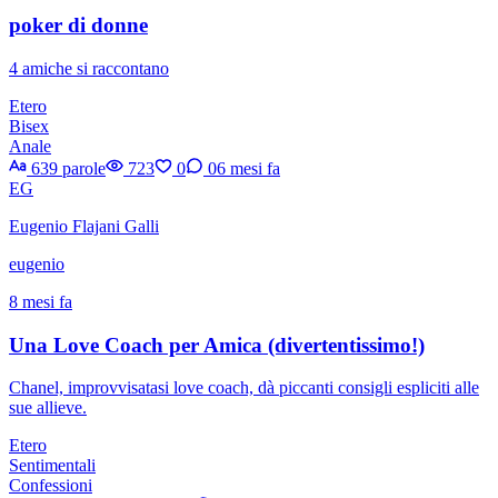
poker di donne
4 amiche si raccontano
Etero
Bisex
Anale
639 parole
723
0
0
6 mesi fa
EG
Eugenio Flajani Galli
eugenio
8 mesi fa
Una Love Coach per Amica (divertentissimo!)
Chanel, improvvisatasi love coach, dà piccanti consigli espliciti alle
sue allieve.
Etero
Sentimentali
Confessioni