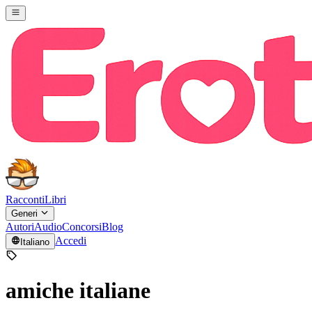
Racconti
Libri
Generi
Autori
Audio
Concorsi
Blog
Accedi
Italiano
amiche italiane