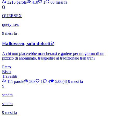
3215 parole
410
1
0
8 mesi fa
Q
QUERSEX
query_sex
9 mesi fa
Halloween, solo dolcetti?
A chi non piacerebbe mascherarsi e godere per un giorno di un
pizzico di anonimato, trasgredire al tradizionale tran tran?
Etero
Bisex
Travestiti
111 parole
508
1
4
5.00(4)
9 mesi fa
S
sandra
sandra
9 mesi fa