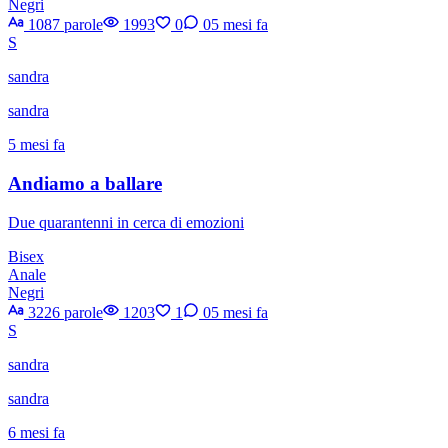
Negri
1087 parole
1993
0
0
5 mesi fa
S
sandra
sandra
5 mesi fa
Andiamo a ballare
Due quarantenni in cerca di emozioni
Bisex
Anale
Negri
3226 parole
1203
1
0
5 mesi fa
S
sandra
sandra
6 mesi fa