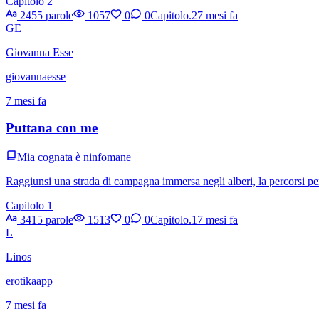
Capitolo 2
2455 parole
1057
0
0
Capitolo.2
7 mesi fa
GE
Giovanna Esse
giovannaesse
7 mesi fa
Puttana con me
Mia cognata è ninfomane
Raggiunsi una strada di campagna immersa negli alberi, la percorsi per
Capitolo 1
3415 parole
1513
0
0
Capitolo.1
7 mesi fa
L
Linos
erotikaapp
7 mesi fa