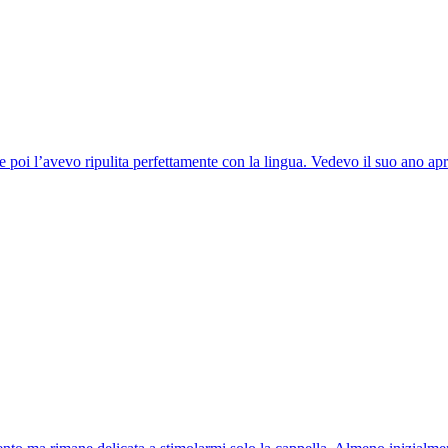
poi l’avevo ripulita perfettamente con la lingua. Vedevo il suo ano apr