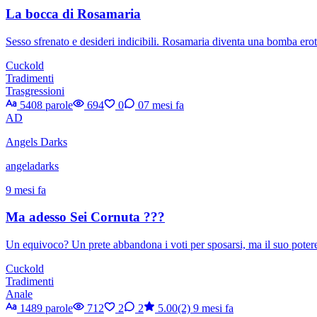
La bocca di Rosamaria
Sesso sfrenato e desideri indicibili. Rosamaria diventa una bomba eroti
Cuckold
Tradimenti
Trasgressioni
5408 parole
694
0
0
7 mesi fa
AD
Angels Darks
angeladarks
9 mesi fa
Ma adesso Sei Cornuta ???
Un equivoco? Un prete abbandona i voti per sposarsi, ma il suo potere 
Cuckold
Tradimenti
Anale
1489 parole
712
2
2
5.00(2)
9 mesi fa