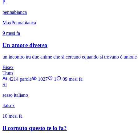
P
pennabianca
MaxPennabianca
9 mesi fa
Un amore diverso
un incontro tra due anime che si cercano equando si trovano è unione 
Bisex
Trans
4214 parole
1027
1
0
9 mesi fa
SI
sesso italiano
italsex
10 mesi fa
Il cornuto questo te lo fa?