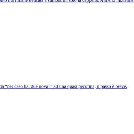
mento ma rimane delicata a stimolarmi solo la cappella. Almeno inizialm
da “per caso hai due uova?” ad una quasi pecorina, il passo è breve.