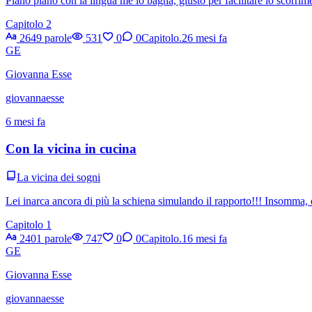
Piano piano con la lingua me lo bagna, giusto per facilitare lo scorri
Capitolo 2
2649 parole
531
0
0
Capitolo.2
6 mesi fa
GE
Giovanna Esse
giovannaesse
6 mesi fa
Con la vicina in cucina
La vicina dei sogni
Lei inarca ancora di più la schiena simulando il rapporto!!! Insomma, 
Capitolo 1
2401 parole
747
0
0
Capitolo.1
6 mesi fa
GE
Giovanna Esse
giovannaesse