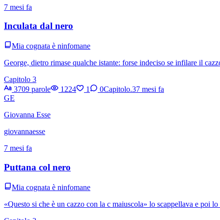
7 mesi fa
Inculata dal nero
Mia cognata è ninfomane
George, dietro rimase qualche istante: forse indeciso se infilare il cazz
Capitolo 3
3709 parole
1224
1
0
Capitolo.3
7 mesi fa
GE
Giovanna Esse
giovannaesse
7 mesi fa
Puttana col nero
Mia cognata è ninfomane
«Questo si che è un cazzo con la c maiuscola» lo scappellava e poi lo r