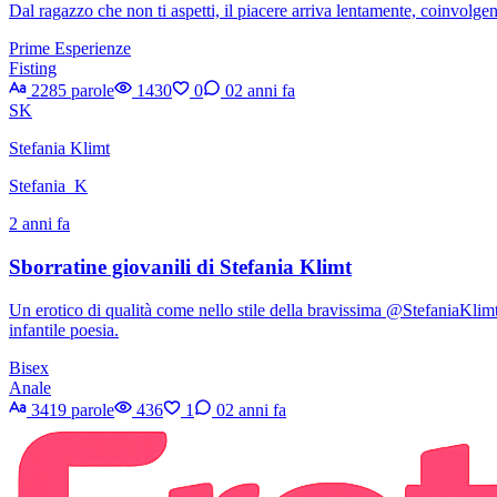
Dal ragazzo che non ti aspetti, il piacere arriva lentamente, coinvolgen
Prime Esperienze
Fisting
2285 parole
1430
0
0
2 anni fa
SK
Stefania Klimt
Stefania_K
2 anni fa
Sborratine giovanili di Stefania Klimt
Un erotico di qualità come nello stile della bravissima @StefaniaKlimt
infantile poesia.
Bisex
Anale
3419 parole
436
1
0
2 anni fa