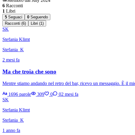
Membro dal July 2024
6
Racconti
1
Libri
5
Seguaci
0
Seguendo
Racconti (6)
Libri (1)
SK
Stefania Klimt
Stefania_K
2 mesi fa
Ma che troia che sono
Mentre stiamo andando nel retro del bar, ricevo un messaggio. È il mio
1696 parole
309
0
0
2 mesi fa
SK
Stefania Klimt
Stefania_K
1 anno fa