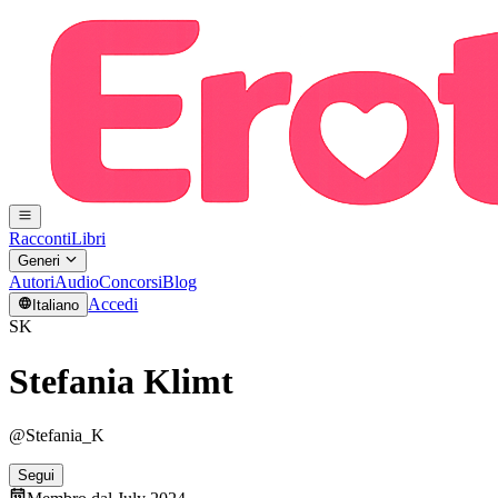
Racconti
Libri
Generi
Autori
Audio
Concorsi
Blog
Accedi
Italiano
SK
Stefania Klimt
@Stefania_K
Segui