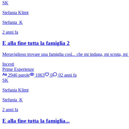
SK
Stefania Klimt
Stefania_K
2 anni fa
E alla fine tutta la famiglia 2
Meraviglioso trovare una famiglia così... che mi indaga, mi scruta, mi pen
Incesti
Prime Esperienze
2946 parole
1063
0
0
2 anni fa
SK
Stefania Klimt
Stefania_K
2 anni fa
E alla fine tutta la famiglia...