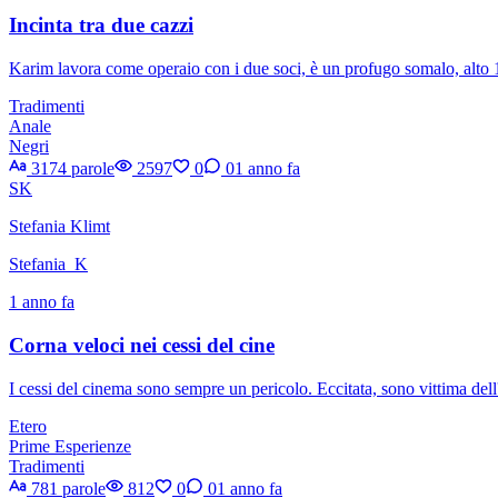
Incinta tra due cazzi
Karim lavora come operaio con i due soci, è un profugo somalo, alto 1
Tradimenti
Anale
Negri
3174 parole
2597
0
0
1 anno fa
SK
Stefania Klimt
Stefania_K
1 anno fa
Corna veloci nei cessi del cine
I cessi del cinema sono sempre un pericolo. Eccitata, sono vittima de
Etero
Prime Esperienze
Tradimenti
781 parole
812
0
0
1 anno fa