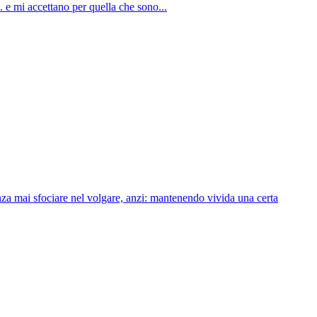
. e mi accettano per quella che sono...
nza mai sfociare nel volgare, anzi: mantenendo vivida una certa