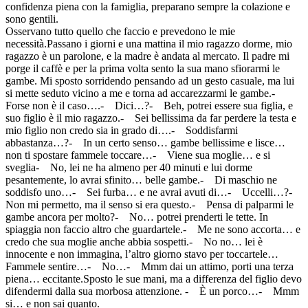
confidenza piena con la famiglia, preparano sempre la colazione e
sono gentili.
Osservano tutto quello che faccio e prevedono le mie
necessità.Passano i giorni e una mattina il mio ragazzo dorme, mio
ragazzo è un parolone, e la madre è andata al mercato. Il padre mi
porge il caffè e per la prima volta sento la sua mano sfiorarmi le
gambe. Mi sposto sorridendo pensando ad un gesto casuale, ma lui
si mette seduto vicino a me e torna ad accarezzarmi le gambe.-
Forse non è il caso….- Dici…?- Beh, potrei essere sua figlia, e
suo figlio è il mio ragazzo.- Sei bellissima da far perdere la testa e
mio figlio non credo sia in grado di….- Soddisfarmi
abbastanza…?- In un certo senso… gambe bellissime e lisce…
non ti spostare fammele toccare…- Viene sua moglie… e si
sveglia- No, lei ne ha almeno per 40 minuti e lui dorme
pesantemente, lo avrai sfinito… belle gambe.- Di maschio ne
soddisfo uno…- Sei furba… e ne avrai avuti di…- Uccelli…?-
Non mi permetto, ma il senso si era questo.- Pensa di palparmi le
gambe ancora per molto?- No… potrei prenderti le tette. In
spiaggia non faccio altro che guardartele.- Me ne sono accorta… e
credo che sua moglie anche abbia sospetti.- No no… lei è
innocente e non immagina, l’altro giorno stavo per toccartele…
Fammele sentire…- No…- Mmm dai un attimo, porti una terza
piena… eccitante.Sposto le sue mani, ma a differenza del figlio devo
difendermi dalla sua morbosa attenzione. - È un porco…- Mmm
si… e non sai quanto.