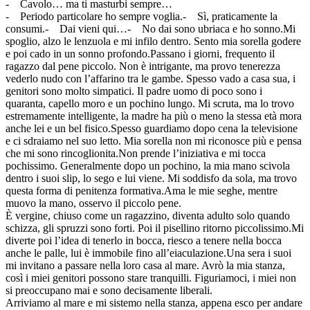
- Cavolo… ma ti masturbi sempre…
- Periodo particolare ho sempre voglia.- Sì, praticamente la
consumi.- Dai vieni qui…- No dai sono ubriaca e ho sonno.Mi
spoglio, alzo le lenzuola e mi infilo dentro. Sento mia sorella godere
e poi cado in un sonno profondo.Passano i giorni, frequento il
ragazzo dal pene piccolo. Non è intrigante, ma provo tenerezza
vederlo nudo con l’affarino tra le gambe. Spesso vado a casa sua, i
genitori sono molto simpatici. Il padre uomo di poco sono i
quaranta, capello moro e un pochino lungo. Mi scruta, ma lo trovo
estremamente intelligente, la madre ha più o meno la stessa età mora
anche lei e un bel fisico.Spesso guardiamo dopo cena la televisione
e ci sdraiamo nel suo letto. Mia sorella non mi riconosce più e pensa
che mi sono rincoglionita.Non prende l’iniziativa e mi tocca
pochissimo. Generalmente dopo un pochino, la mia mano scivola
dentro i suoi slip, lo sego e lui viene. Mi soddisfo da sola, ma trovo
questa forma di penitenza formativa.Ama le mie seghe, mentre
muovo la mano, osservo il piccolo pene.
È vergine, chiuso come un ragazzino, diventa adulto solo quando
schizza, gli spruzzi sono forti. Poi il pisellino ritorno piccolissimo.Mi
diverte poi l’idea di tenerlo in bocca, riesco a tenere nella bocca
anche le palle, lui è immobile fino all’eiaculazione.Una sera i suoi
mi invitano a passare nella loro casa al mare. Avrò la mia stanza,
così i miei genitori possono stare tranquilli. Figuriamoci, i miei non
si preoccupano mai e sono decisamente liberali.
Arriviamo al mare e mi sistemo nella stanza, appena esco per andare