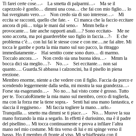
Ti farei certe cose…- La smetta di palparmi…- Ma se il
capezzolo è gonfio… dimmi una cosa… che fai con mio figlio… lo
hai sverginato vero…- Non credo sia di suo interesse…- Mi
eccita se racconti, quello che fate. - Ci manca che la faccio eccitare
ancora di più… tolga le mani dal seno.- Mmm bella e
provocante… fate anche rapporti anali….? Sono eccitato- Me ne
sono accorta, ma poi guarderebbe suo figlio in faccia…?- E che
problema c’è… con lui fai le stesse cose e con me….ne fai altre. Mi
tocca le gambe e porta la mia mano sul suo pacco, la ritraggo
immediatamente.- Hai sentito come sono duro… di marmo.
Toccalo ancora…- Non credo sia una buona idea…- Mmm la
bocca dici sia meglio…?- No…- Sei eccitante… non sai
quanto…. Guarda.Si abbassa i calzoncini, ha il pisello in piena
erezione.
Membro enorme, niente a che vedere con il figlio. Faccia da porco e
scendendo leggermente dalla sedia, mi mostra la sua grandezza…-
Forse sta esagerando…- No no… hai visto come è grosso. Tutto
per te. ToccaloRimette la mia mano sul membro, cerco di toglierla,
ma con la forza me la tiene sopra.- Senti hai una mano fantastica, e
slaccia il reggiseno.- Mi faccia togliere la mano…urlo.-
Tranquilla… smetto ma dimmi se ti piace…- No… Muove la sua
mano forzando la mia a segarlo. In effetti è durissimo, ma è il padre
del pisellino… Mi tocca continuamente e prova a infilare l’altra
mano nel mio costume. Mi tira verso di lui e mi spinge verso il
basso. Ho il membro di fronte al viso. Mi schiaffeggia con il