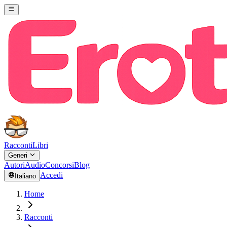
Racconti
Libri
Generi
Autori
Audio
Concorsi
Blog
Accedi
Italiano
Home
Racconti