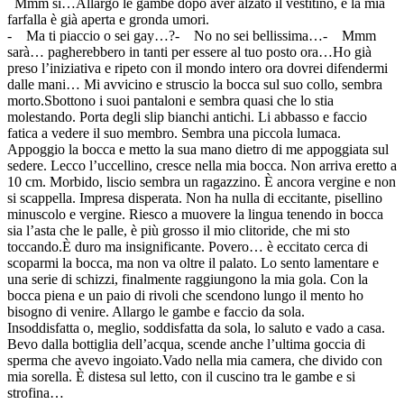
Mmm sì…Allargo le gambe dopo aver alzato il vestitino, e la mia
farfalla è già aperta e gronda umori.
- Ma ti piaccio o sei gay…?- No no sei bellissima…- Mmm
sarà… pagherebbero in tanti per essere al tuo posto ora…Ho già
preso l’iniziativa e ripeto con il mondo intero ora dovrei difendermi
dalle mani… Mi avvicino e struscio la bocca sul suo collo, sembra
morto.Sbottono i suoi pantaloni e sembra quasi che lo stia
molestando. Porta degli slip bianchi antichi. Li abbasso e faccio
fatica a vedere il suo membro. Sembra una piccola lumaca.
Appoggio la bocca e metto la sua mano dietro di me appoggiata sul
sedere. Lecco l’uccellino, cresce nella mia bocca. Non arriva eretto a
10 cm. Morbido, liscio sembra un ragazzino. È ancora vergine e non
si scappella. Impresa disperata. Non ha nulla di eccitante, pisellino
minuscolo e vergine. Riesco a muovere la lingua tenendo in bocca
sia l’asta che le palle, è più grosso il mio clitoride, che mi sto
toccando.È duro ma insignificante. Povero… è eccitato cerca di
scoparmi la bocca, ma non va oltre il palato. Lo sento lamentare e
una serie di schizzi, finalmente raggiungono la mia gola. Con la
bocca piena e un paio di rivoli che scendono lungo il mento ho
bisogno di venire. Allargo le gambe e faccio da sola.
Insoddisfatta o, meglio, soddisfatta da sola, lo saluto e vado a casa.
Bevo dalla bottiglia dell’acqua, scende anche l’ultima goccia di
sperma che avevo ingoiato.Vado nella mia camera, che divido con
mia sorella. È distesa sul letto, con il cuscino tra le gambe e si
strofina…