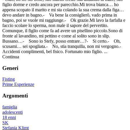
figlio dorme e credo ancora per parecchio.Mi trova bianca… ho
appena scopato il marito e mi sta colando la sua crema dalla figa…
devo andare in bagno.- Va bene la consiglierò, vado prima in
bagno, poi se vuole mi raggiunge.- Ok grazie.Mi lavo la farfalla e
faccio scolare lo sperma, non male il sapore del pervertito.
Comunque, il figlio come fa ad avere un pisellino piccolo.Sono di
fronte al lavandino, mi pettino e come al solito sono in slip.
Bussano…- Sono io Stefy, posso entrare…?- Si certo.- Oh,
scusami… sei spogliata.- No, stia tranquilla, non mi vergogno.-
Accidenti complimenti, bel fisico. Fortunato mio figlio. ...
Continua
Generi
Fisting
Prime Esperienze
Argomenti
famiglia
adolescenti
18 enni
SK
Stefania Klimt