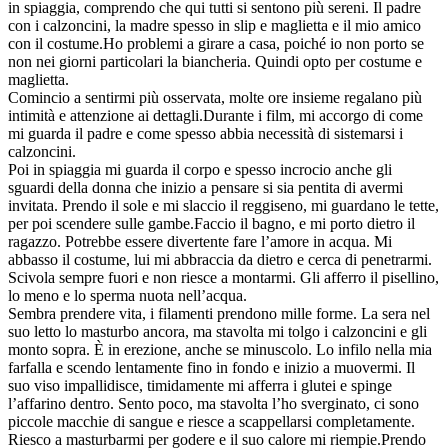
in spiaggia, comprendo che qui tutti si sentono più sereni. Il padre
con i calzoncini, la madre spesso in slip e maglietta e il mio amico
con il costume.Ho problemi a girare a casa, poiché io non porto se
non nei giorni particolari la biancheria. Quindi opto per costume e
maglietta.
Comincio a sentirmi più osservata, molte ore insieme regalano più
intimità e attenzione ai dettagli.Durante i film, mi accorgo di come
mi guarda il padre e come spesso abbia necessità di sistemarsi i
calzoncini.
Poi in spiaggia mi guarda il corpo e spesso incrocio anche gli
sguardi della donna che inizio a pensare si sia pentita di avermi
invitata. Prendo il sole e mi slaccio il reggiseno, mi guardano le tette,
per poi scendere sulle gambe.Faccio il bagno, e mi porto dietro il
ragazzo. Potrebbe essere divertente fare l’amore in acqua. Mi
abbasso il costume, lui mi abbraccia da dietro e cerca di penetrarmi.
Scivola sempre fuori e non riesce a montarmi. Gli afferro il pisellino,
lo meno e lo sperma nuota nell’acqua.
Sembra prendere vita, i filamenti prendono mille forme. La sera nel
suo letto lo masturbo ancora, ma stavolta mi tolgo i calzoncini e gli
monto sopra. È in erezione, anche se minuscolo. Lo infilo nella mia
farfalla e scendo lentamente fino in fondo e inizio a muovermi. Il
suo viso impallidisce, timidamente mi afferra i glutei e spinge
l’affarino dentro. Sento poco, ma stavolta l’ho sverginato, ci sono
piccole macchie di sangue e riesce a scappellarsi completamente.
Riesco a masturbarmi per godere e il suo calore mi riempie.Prendo