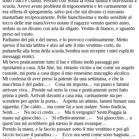
sono i baci e i saluti. Perfino con Sonia la rossa timida e bravissima a
scuola. Avevo avuto problemi di trigonometria e lei carinamente si
era offerta di spiegarmela, salvo poi che sul divano ci eravamo
masturbate reciprocamente. Pelle bianchissima e molto sensibile al
tocco delle mie maniAvevo notato il ragazzo venuto questo anno,
seduto su un divano con aria da sfigato. Vestito di bianco, e sguardo
perso nel vuoto.
Parliamo del più e del meno, e lo provoco continuamente. Metto
spesso il lucida labbra e alzo ad arte il mio vestitino corto, da
puttanella alla festa della scuola.Sembra non recepire i miei espliciti
messaggi erotici.
Mi bevo praticamente tutto il bar e rifiuto molti passaggi per
riportarmi a casa. Alla fine, lui, rimasto vicino a me come un angelo
custode, mi porta a casa dopo il mio ennesimo miscuglio alcolico.
Mi confessa di aver preso la patente da una settimana, e che la
macchina è del padre…- Cosa mi importa… vai piano e fammi
arrivare viva…Prende sul serio la cosa e praticamente avrei fatto
prima a piedi. Arrivati davanti a casa mia, carinamente sta per
scendere per aprire la porta.- Aspetta un attimo, fammi fumare una
sigaretta. Che caldo… ma come fai a non sudare. Sono fradicia.
Senti…- No no ci credo…- Ma ti vergogni? Senti.Poggia la
mano sul ginocchio…- Sì effettivamente…- Sul ginocchio… a
quest’ora mi avrebbero già messo le mani ovunque…
Prendo la mano, e la faccio passare sotto il mio vestitino e poi gli
faccio toccare il paradiso…- Ecco ora senti come sono bagnata…-