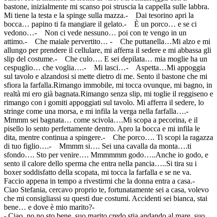
bastone, inizialmente mi scanso poi struscia la cappella sulle labbra.
Mi tiene la testa e la spinge sulla mazza.- Dai tesorino apri la
bocca… papino ti fa mangiare il gelato.- È un porco… e se ci
vedono…- Non ci vede nessuno… poi con te vengo in un
attimo.- Che maiale pervertito… - Che puttanella…Mi alzo e mi
allungo per prendere il cellulare, mi afferra il sedere e mi abbassa gli
slip del costume.- Che culo…. E sei depilata… mia moglie ha un
cespuglio… che voglia….- Mi lasci…- Aspetta…Mi appoggia
sul tavolo e alzandosi si mette dietro di me. Sento il bastone che mi
sfiora la farfalla.Rimango immobile, mi tocca ovunque, mi bagno, in
realtà mi ero già bagnata.Rimango senza slip, mi toglie il reggiseno e
rimango con i gomiti appoggiati sul tavolo. Mi afferra il sedere, lo
stringe come una morsa, e mi infila la verga nella farfalla….-
Mmmm sei bagnata… come scivola….Mi scopa a pecorina, e il
pisello lo sento perfettamente dentro. Apro la bocca e mi infila le
dita, mentre continua a spingere.- Che porco…. Ti scopi la ragazza
di tuo figlio….- Mmmm si…. Sei una cavalla da monta….ti
sfondo…. Sto per venire…. Mmmmmm godo…..Anche io godo, e
sento il calore dello sperma che entra nella pancia…..Si tira su i
boxer soddisfatto della scopata, mi tocca la farfalla e se ne va.
Faccio appena in tempo a rivestirmi che la donna entra a casa.-
Ciao Stefania, cercavo proprio te, fortunatamente sei a casa, volevo
che mi consigliassi su questi due costumi. Accidenti sei bianca, stai
bene… e dove è mio marito?-
- Ciao, no no sto bene, suo marito credo stia andando al mare, suo