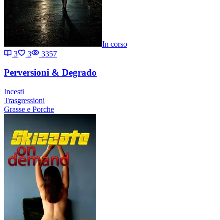
In corso
3
3
3357
Perversioni & Degrado
Incesti
Trasgressioni
Grasse e Porche