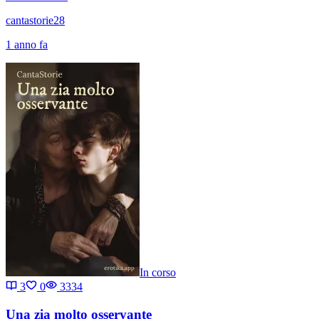
cantastorie28
1 anno fa
In corso
3
0
3334
Una zia molto osservante