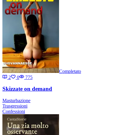
Completato
2
0
775
Skizzate on demand
Masturbazione
Trasgressioni
Confessioni