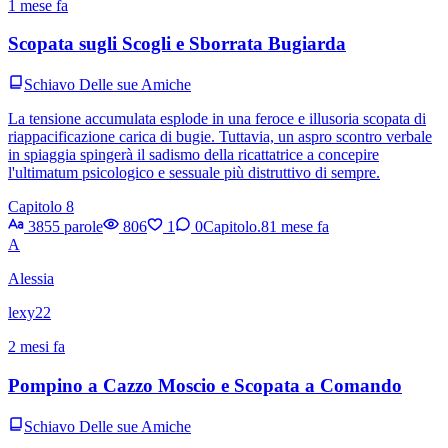
1 mese fa
Scopata sugli Scogli e Sborrata Bugiarda
Schiavo Delle sue Amiche
La tensione accumulata esplode in una feroce e illusoria scopata di
riappacificazione carica di bugie. Tuttavia, un aspro scontro verbale
in spiaggia spingerà il sadismo della ricattatrice a concepire
l'ultimatum psicologico e sessuale più distruttivo di sempre.
Capitolo 8
3855 parole
806
1
0
Capitolo.8
1 mese fa
A
Alessia
lexy22
2 mesi fa
Pompino a Cazzo Moscio e Scopata a Comando
Schiavo Delle sue Amiche