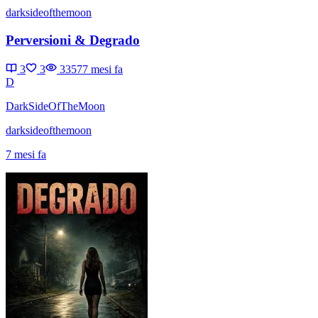
darksideofthemoon
Perversioni & Degrado
3
3
3357
7 mesi fa
D
DarkSideOfTheMoon
darksideofthemoon
7 mesi fa