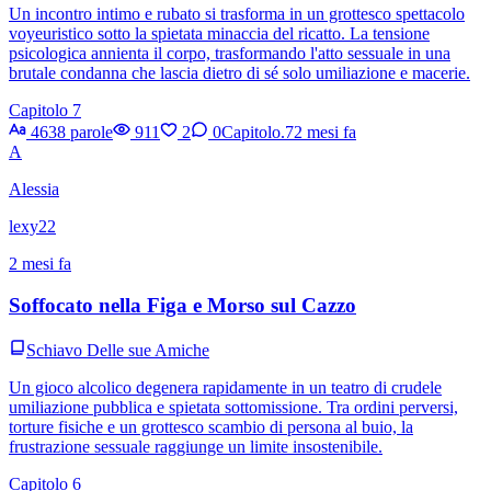
Un incontro intimo e rubato si trasforma in un grottesco spettacolo
voyeuristico sotto la spietata minaccia del ricatto. La tensione
psicologica annienta il corpo, trasformando l'atto sessuale in una
brutale condanna che lascia dietro di sé solo umiliazione e macerie.
Capitolo 7
4638 parole
911
2
0
Capitolo.7
2 mesi fa
A
Alessia
lexy22
2 mesi fa
Soffocato nella Figa e Morso sul Cazzo
Schiavo Delle sue Amiche
Un gioco alcolico degenera rapidamente in un teatro di crudele
umiliazione pubblica e spietata sottomissione. Tra ordini perversi,
torture fisiche e un grottesco scambio di persona al buio, la
frustrazione sessuale raggiunge un limite insostenibile.
Capitolo 6