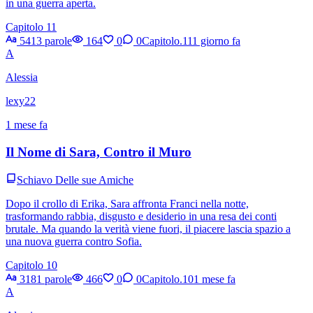
in una guerra aperta.
Capitolo 11
5413 parole
164
0
0
Capitolo.11
1 giorno fa
A
Alessia
lexy22
1 mese fa
Il Nome di Sara, Contro il Muro
Schiavo Delle sue Amiche
Dopo il crollo di Erika, Sara affronta Franci nella notte,
trasformando rabbia, disgusto e desiderio in una resa dei conti
brutale. Ma quando la verità viene fuori, il piacere lascia spazio a
una nuova guerra contro Sofia.
Capitolo 10
3181 parole
466
0
0
Capitolo.10
1 mese fa
A