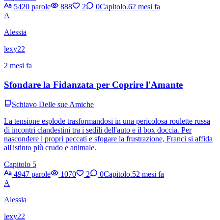
5420 parole
888
2
0
Capitolo.6
2 mesi fa
A
Alessia
lexy22
2 mesi fa
Sfondare la Fidanzata per Coprire l'Amante
Schiavo Delle sue Amiche
La tensione esplode trasformandosi in una pericolosa roulette russa
di incontri clandestini tra i sedili dell'auto e il box doccia. Per
nascondere i propri peccati e sfogare la frustrazione, Franci si affida
all'istinto più crudo e animale.
Capitolo 5
4947 parole
1070
2
0
Capitolo.5
2 mesi fa
A
Alessia
lexy22