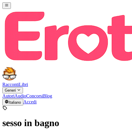
Racconti
Libri
Generi
Autori
Audio
Concorsi
Blog
Accedi
Italiano
sesso in bagno