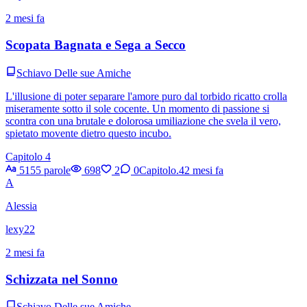
2 mesi fa
Scopata Bagnata e Sega a Secco
Schiavo Delle sue Amiche
L'illusione di poter separare l'amore puro dal torbido ricatto crolla
miseramente sotto il sole cocente. Un momento di passione si
scontra con una brutale e dolorosa umiliazione che svela il vero,
spietato movente dietro questo incubo.
Capitolo 4
5155 parole
698
2
0
Capitolo.4
2 mesi fa
A
Alessia
lexy22
2 mesi fa
Schizzata nel Sonno
Schiavo Delle sue Amiche