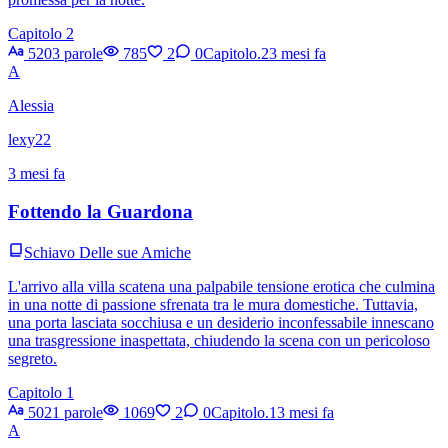
Capitolo 2
5203 parole
785
2
0
Capitolo.2
3 mesi fa
A
Alessia
lexy22
3 mesi fa
Fottendo la Guardona
Schiavo Delle sue Amiche
L'arrivo alla villa scatena una palpabile tensione erotica che culmina
in una notte di passione sfrenata tra le mura domestiche. Tuttavia,
una porta lasciata socchiusa e un desiderio inconfessabile innescano
una trasgressione inaspettata, chiudendo la scena con un pericoloso
segreto.
Capitolo 1
5021 parole
1069
2
0
Capitolo.1
3 mesi fa
A