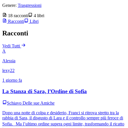
Genere:
Trasgressioni
18 racconti
4 libri
Racconti
Libri
Racconti
Vedi Tutti
A
Alessia
lexy22
1 giorno fa
La Stanza di Sara, l’Ordine di Sofia
Schiavo Delle sue Amiche
Dopo una notte di colpa e desiderio, Franci si ritrova stretto tra la
rabbia di Sara, il disgusto di Lara e il controllo sempre più feroce di
Sofia. Ma l’ultimo ordine supera ogni limite, trasformando il ricatto