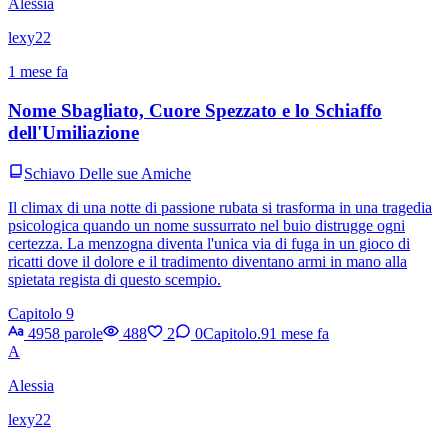
Alessia
lexy22
1 mese fa
Nome Sbagliato, Cuore Spezzato e lo Schiaffo
dell'Umiliazione
Schiavo Delle sue Amiche
Il climax di una notte di passione rubata si trasforma in una tragedia
psicologica quando un nome sussurrato nel buio distrugge ogni
certezza. La menzogna diventa l'unica via di fuga in un gioco di
ricatti dove il dolore e il tradimento diventano armi in mano alla
spietata regista di questo scempio.
Capitolo 9
4958 parole
488
2
0
Capitolo.9
1 mese fa
A
Alessia
lexy22