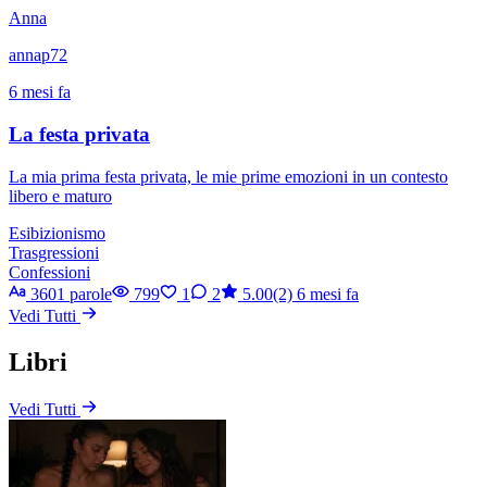
Anna
annap72
6 mesi fa
La festa privata
La mia prima festa privata, le mie prime emozioni in un contesto
libero e maturo
Esibizionismo
Trasgressioni
Confessioni
3601 parole
799
1
2
5.00(2)
6 mesi fa
Vedi Tutti
Libri
Vedi Tutti