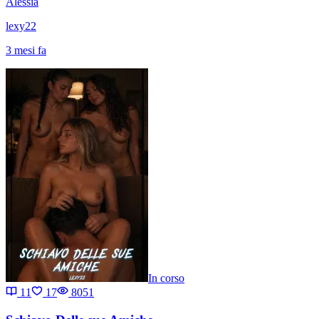
Alessia
lexy22
3 mesi fa
In corso
11
17
8051