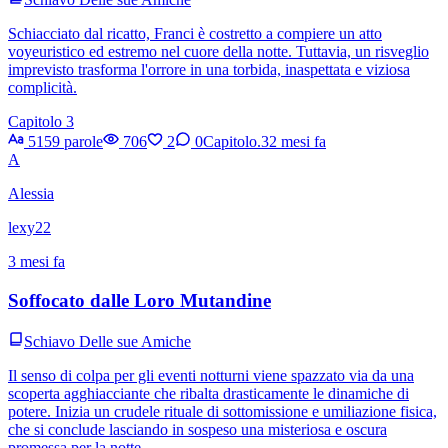
Schiacciato dal ricatto, Franci è costretto a compiere un atto
voyeuristico ed estremo nel cuore della notte. Tuttavia, un risveglio
imprevisto trasforma l'orrore in una torbida, inaspettata e viziosa
complicità.
Capitolo 3
5159 parole
706
2
0
Capitolo.3
2 mesi fa
A
Alessia
lexy22
3 mesi fa
Soffocato dalle Loro Mutandine
Schiavo Delle sue Amiche
Il senso di colpa per gli eventi notturni viene spazzato via da una
scoperta agghiacciante che ribalta drasticamente le dinamiche di
potere. Inizia un crudele rituale di sottomissione e umiliazione fisica,
che si conclude lasciando in sospeso una misteriosa e oscura
promessa per la notte.