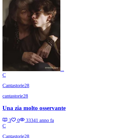
...
C
Cantastorie28
cantastorie28
Una zia molto osservante
3
0
3334
1 anno fa
C
Cantastorie28