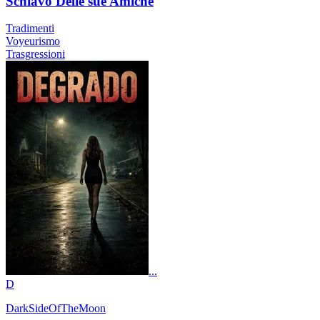
Schiavo Delle sue Amiche
Tradimenti
Voyeurismo
Trasgressioni
...
D
DarkSideOfTheMoon