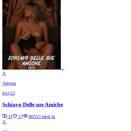
...
A
Alessia
lexy22
Schiavo Delle sue Amiche
11
17
8051
3 mesi fa
A