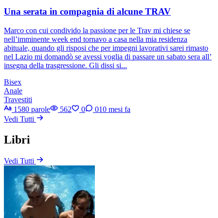
Una serata in compagnia di alcune TRAV
Marco con cui condivido la passione per le Trav mi chiese se
nell’imminente week end tornavo a casa nella mia residenza
abituale, quando gli risposi che per impegni lavorativi sarei rimasto
nel Lazio mi domandò se avessi voglia di passare un sabato sera all’
insegna della trasgressione. Gli dissi si...
Bisex
Anale
Travestiti
1580 parole
562
0
0
10 mesi fa
Vedi Tutti
Libri
Vedi Tutti