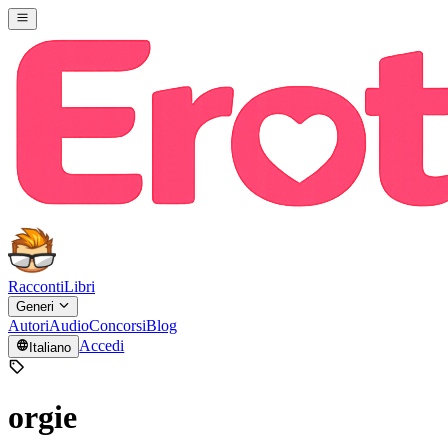
Racconti
Libri
Generi
Autori
Audio
Concorsi
Blog
Accedi
Italiano
orgie