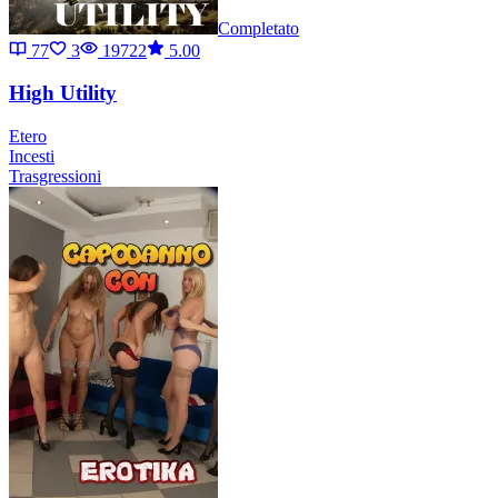
Completato
77
3
19722
5.00
High Utility
Etero
Incesti
Trasgressioni