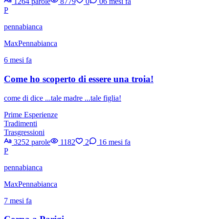
1264 parole
8779
0
0
6 mesi fa
P
pennabianca
MaxPennabianca
6 mesi fa
Come ho scoperto di essere una troia!
come di dice ...tale madre ...tale figlia!
Prime Esperienze
Tradimenti
Trasgressioni
3252 parole
1182
2
1
6 mesi fa
P
pennabianca
MaxPennabianca
7 mesi fa