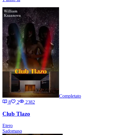
Completato
8
2
2382
Club Tlazo
Etero
Sadomaso