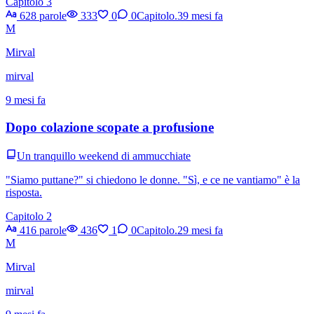
Capitolo 3
628 parole
333
0
0
Capitolo.3
9 mesi fa
M
Mirval
mirval
9 mesi fa
Dopo colazione scopate a profusione
Un tranquillo weekend di ammucchiate
"Siamo puttane?" si chiedono le donne. "Sì, e ce ne vantiamo" è la
risposta.
Capitolo 2
416 parole
436
1
0
Capitolo.2
9 mesi fa
M
Mirval
mirval