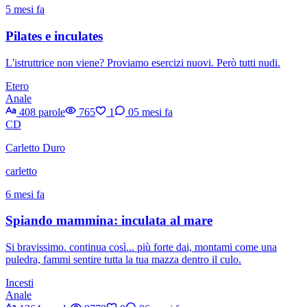
5 mesi fa
Pilates e inculates
L'istruttrice non viene? Proviamo esercizi nuovi. Però tutti nudi.
Etero
Anale
408 parole
765
1
0
5 mesi fa
CD
Carletto Duro
carletto
6 mesi fa
Spiando mammina: inculata al mare
Si bravissimo. continua così... più forte dai, montami come una
puledra, fammi sentire tutta la tua mazza dentro il culo.
Incesti
Anale