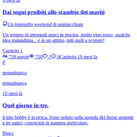
9 mesi fa
Dai sogni proibiti allo scambio dei mariti
Un tranquillo weekend di ammucchiate
Un gruppo di attempati amici in piscina, molto vino rosso, qualche
idea malandrina... e in un attimo, tutti nudi a scopare!
Capitolo 1
728 parole
728
1
0
Capitolo.1
9 mesi fa
P
pennabianca
pennabianca
10 mesi fa
Quel giorno in tre.
il mio hobby è la pesca. Sono seduto sulla sponda del fiume assieme
a tre amici, conosciuti in maniera particolare.
Bisex