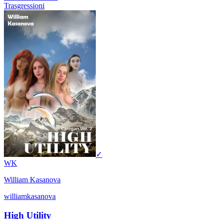
Trasgressioni
✓
WK
William Kasanova
williamkasanova
High Utility