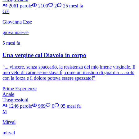
2061 parole
2100
2
2
5 mesi fa
GE
Giovanna Esse
giovannaesse
5 mesi fa
Una vergine col Diavolo in corpo
"... vincere, senza spaccarlo, la resistenza del mio imene virginale. Il
mio velo di carne se ne stava lì, come un mastino di guardia … solo
con la forza e il dolore poteva essere spezzato!"
Prime Esperienze
Anale
Trasgressioni
1246 parole
969
0
0
5 mesi fa
M
Mirval
mirval