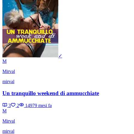
✓
M
Mirval
mirval
Un tranquillo weekend di ammucchiate
3
2
1497
9 mesi fa
M
Mirval
mirval