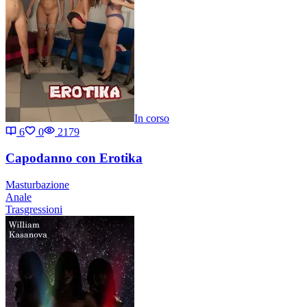
In corso
6
0
2179
Capodanno con Erotika
Masturbazione
Anale
Trasgressioni