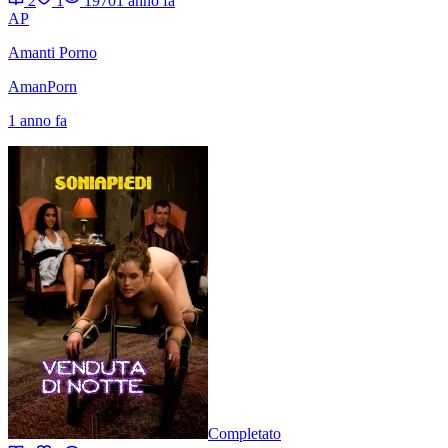
2
1
1970
1 anno fa
AP
Amanti Porno
AmanPorn
1 anno fa
Completato