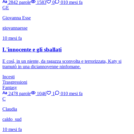
2842 parole
1583
0
0
10 mesi fa
GE
Giovanna Esse
giovannaesse
10 mesi fa
L'innocente e gli sballati
E così, in un niente, da ragazza sconvolta e terrorizzata, Katy si
tramutò in una diciannovenne ninfomane.
Incesti
Trasgressioni
Fantasy
2478 parole
1046
1
0
10 mesi fa
C
Claudia
caldo_sud
10 mesi fa