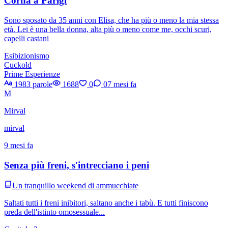
Corna a Parigi
Sono sposato da 35 anni con Elisa, che ha più o meno la mia stessa
età. Lei è una bella donna, alta più o meno come me, occhi scuri,
capelli castani
Esibizionismo
Cuckold
Prime Esperienze
1983 parole
1688
0
0
7 mesi fa
M
Mirval
mirval
9 mesi fa
Senza più freni, s'intrecciano i peni
Un tranquillo weekend di ammucchiate
Saltati tutti i freni inibitori, saltano anche i tabù. E tutti finiscono
preda dell'istinto omosessuale...