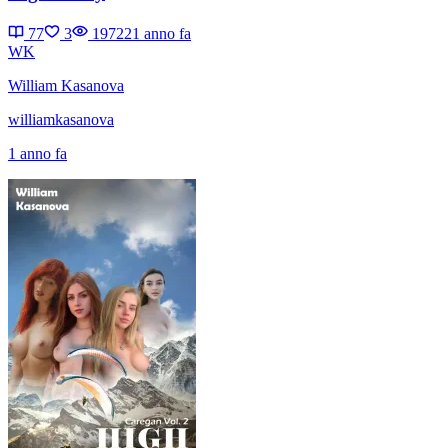
77
3
19722
1 anno fa
WK
William Kasanova
williamkasanova
1 anno fa