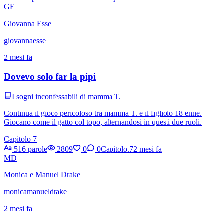
GE
Giovanna Esse
giovannaesse
2 mesi fa
Dovevo solo far la pipì
I sogni inconfessabili di mamma T.
Continua il gioco pericoloso tra mamma T. e il figliolo 18 enne.
Giocano come il gatto col topo, alternandosi in questi due ruoli.
Capitolo 7
516 parole
2809
0
0
Capitolo.7
2 mesi fa
MD
Monica e Manuel Drake
monicamanueldrake
2 mesi fa