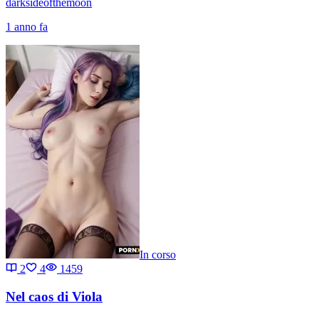
darksideofthemoon
1 anno fa
In corso
2
4
1459
Nel caos di Viola