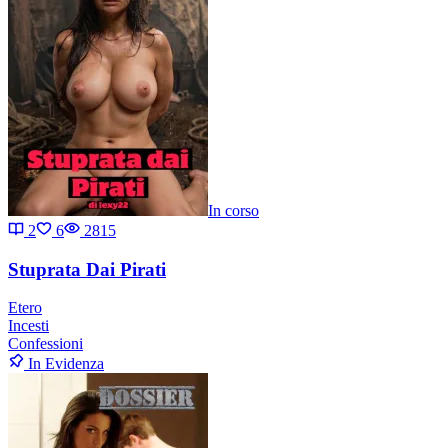
In corso
2
6
2815
Stuprata Dai Pirati
Etero
Incesti
Confessioni
In Evidenza