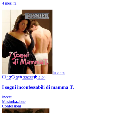
4 mesi fa
In corso
12
5
32025
4.40
I sogni inconfessabili di mamma T.
Incesti
Masturbazione
Confessioni