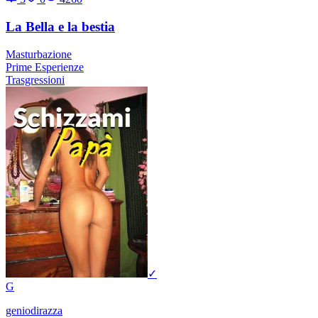
La Bella e la bestia
Masturbazione
Prime Esperienze
Trasgressioni
✓
G
geniodirazza