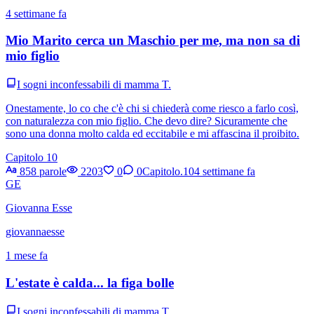
4 settimane fa
Mio Marito cerca un Maschio per me, ma non sa di
mio figlio
I sogni inconfessabili di mamma T.
Onestamente, lo co che c'è chi si chiederà come riesco a farlo così,
con naturalezza con mio figlio. Che devo dire? Sicuramente che
sono una donna molto calda ed eccitabile e mi affascina il proibito.
Capitolo 10
858 parole
2203
0
0
Capitolo.10
4 settimane fa
GE
Giovanna Esse
giovannaesse
1 mese fa
L'estate è calda... la figa bolle
I sogni inconfessabili di mamma T.