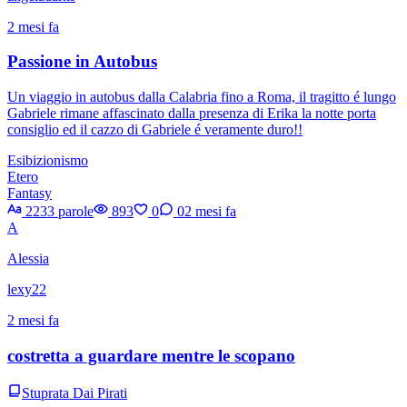
2 mesi fa
Passione in Autobus
Un viaggio in autobus dalla Calabria fino a Roma, il tragitto é lungo
Gabriele rimane affascinato dalla presenza di Erika la notte porta
consiglio ed il cazzo di Gabriele é veramente duro!!
Esibizionismo
Etero
Fantasy
2233 parole
893
0
0
2 mesi fa
A
Alessia
lexy22
2 mesi fa
costretta a guardare mentre le scopano
Stuprata Dai Pirati