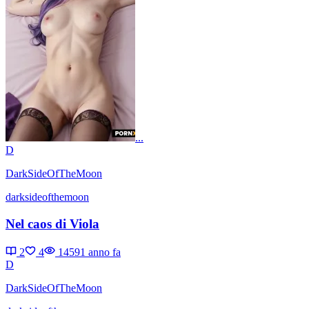
...
D
DarkSideOfTheMoon
darksideofthemoon
Nel caos di Viola
2
4
1459
1 anno fa
D
DarkSideOfTheMoon