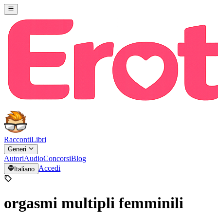
Racconti
Libri
Generi
Autori
Audio
Concorsi
Blog
Accedi
Italiano
orgasmi multipli femminili