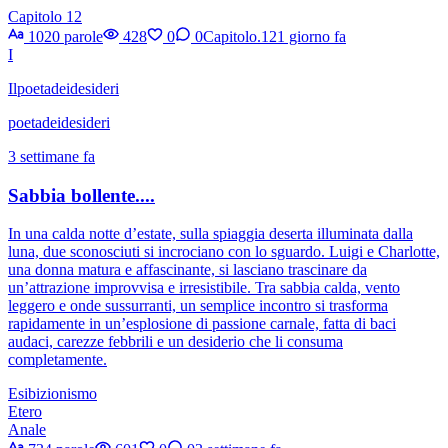
Capitolo 12
1020 parole
428
0
0
Capitolo.12
1 giorno fa
I
Ilpoetadeidesideri
poetadeidesideri
3 settimane fa
Sabbia bollente....
In una calda notte d’estate, sulla spiaggia deserta illuminata dalla
luna, due sconosciuti si incrociano con lo sguardo. Luigi e Charlotte,
una donna matura e affascinante, si lasciano trascinare da
un’attrazione improvvisa e irresistibile. Tra sabbia calda, vento
leggero e onde sussurranti, un semplice incontro si trasforma
rapidamente in un’esplosione di passione carnale, fatta di baci
audaci, carezze febbrili e un desiderio che li consuma
completamente.
Esibizionismo
Etero
Anale