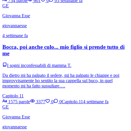
734 parole
601
0
0
3 settimane fa
GE
Giovanna Esse
giovannaesse
4 settimane fa
Bocca, poi anche culo... mio figlio si prende tutto di
me
I sogni inconfessabili di mamma T.
Da dietro mi ha palpato il sedere, mi ha palpato le chiappe e poi
improvvisamente ho sentito la sua cappella sul buco, in quel
momento mi ha fatto sussultare….
Capitolo 11
1575 parole
3377
0
0
Capitolo.11
4 settimane fa
GE
Giovanna Esse
giovannaesse