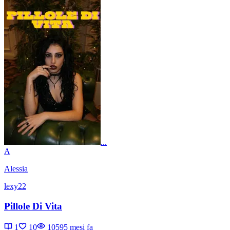
...
A
Alessia
lexy22
Pillole Di Vita
1
10
1059
5 mesi fa