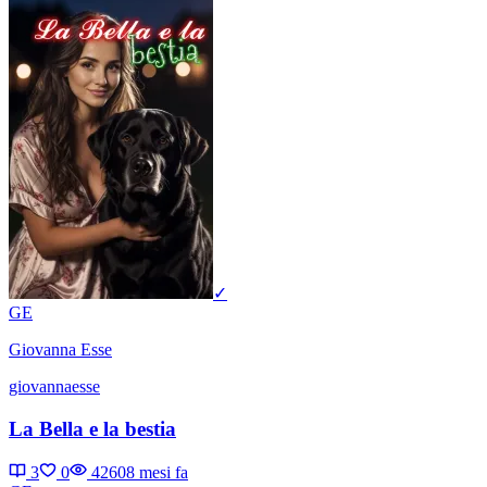
✓
GE
Giovanna Esse
giovannaesse
La Bella e la bestia
3
0
4260
8 mesi fa