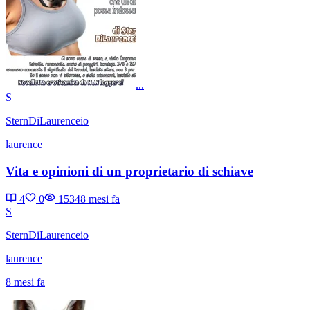
...
S
SternDiLaurenceio
laurence
Vita e opinioni di un proprietario di schiave
4
0
1534
8 mesi fa
S
SternDiLaurenceio
laurence
8 mesi fa