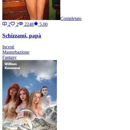
Completato
2
2
2248
5.00
Schizzami, papà
Incesti
Masturbazione
Fantasy