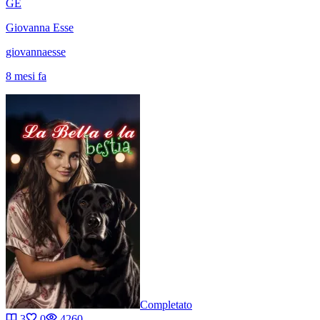
GE
Giovanna Esse
giovannaesse
8 mesi fa
Completato
3
0
4260