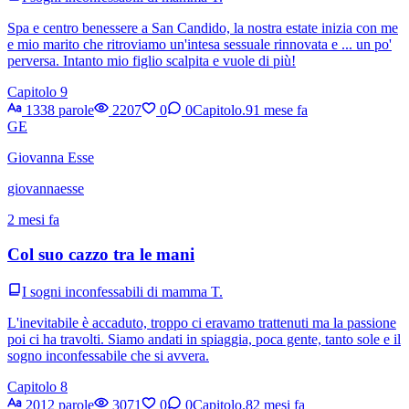
Spa e centro benessere a San Candido, la nostra estate inizia con me
e mio marito che ritroviamo un'intesa sessuale rinnovata e ... un po'
perversa. Intanto mio figlio scalpita e vuole di più!
Capitolo 9
1338 parole
2207
0
0
Capitolo.9
1 mese fa
GE
Giovanna Esse
giovannaesse
2 mesi fa
Col suo cazzo tra le mani
I sogni inconfessabili di mamma T.
L'inevitabile è accaduto, troppo ci eravamo trattenuti ma la passione
poi ci ha travolti. Siamo andati in spiaggia, poca gente, tanto sole e il
sogno inconfessabile che si avvera.
Capitolo 8
2012 parole
3071
0
0
Capitolo.8
2 mesi fa