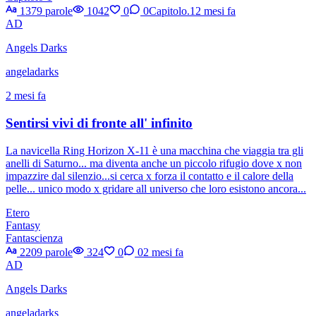
1379 parole
1042
0
0
Capitolo.1
2 mesi fa
AD
Angels Darks
angeladarks
2 mesi fa
Sentirsi vivi di fronte all' infinito
La navicella Ring Horizon X-11 è una macchina che viaggia tra gli
anelli di Saturno... ma diventa anche un piccolo rifugio dove x non
impazzire dal silenzio...si cerca x forza il contatto e il calore della
pelle... unico modo x gridare all universo che loro esistono ancora...
Etero
Fantasy
Fantascienza
2209 parole
324
0
0
2 mesi fa
AD
Angels Darks
angeladarks