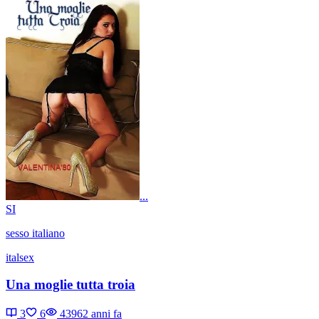
...
SI
sesso italiano
italsex
Una moglie tutta troia
3
6
4396
2 anni fa