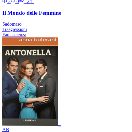
3
0
1241
Il Mondo delle Femmine
Sadomaso
Trasgressioni
Fantascienza
...
AB