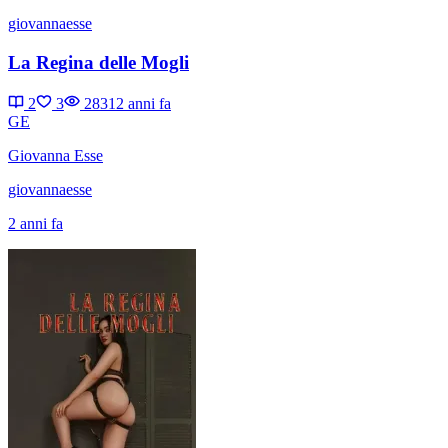
giovannaesse
La Regina delle Mogli
2
3
2831
2 anni fa
GE
Giovanna Esse
giovannaesse
2 anni fa