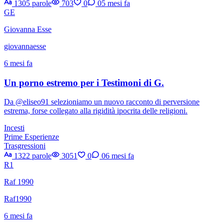
1305 parole
703
0
0
5 mesi fa
GE
Giovanna Esse
giovannaesse
6 mesi fa
Un porno estremo per i Testimoni di G.
Da @eliseo91 selezioniamo un nuovo racconto di perversione
estrema, forse collegato alla rigidità ipocrita delle religioni.
Incesti
Prime Esperienze
Trasgressioni
1322 parole
3051
0
0
6 mesi fa
R1
Raf 1990
Raf1990
6 mesi fa