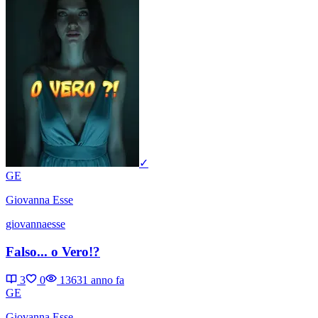
✓
GE
Giovanna Esse
giovannaesse
Falso... o Vero!?
3
0
1363
1 anno fa
GE
Giovanna Esse