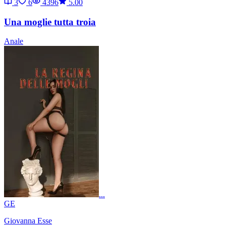
3
6
4396
5.00
Una moglie tutta troia
Anale
...
GE
Giovanna Esse