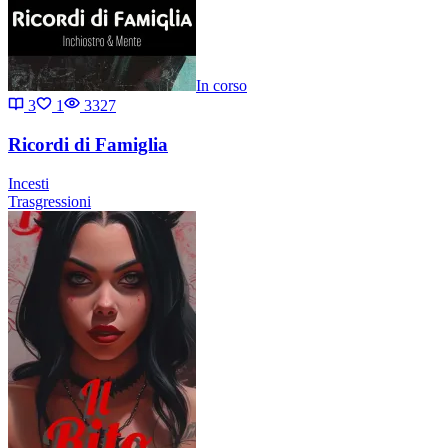
In corso
3
1
3327
Ricordi di Famiglia
Incesti
Trasgressioni