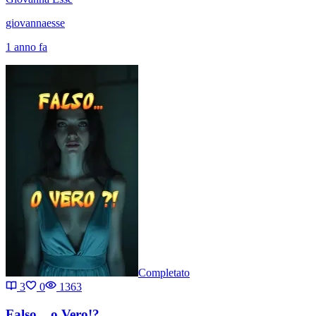
giovannaesse
1 anno fa
Completato
3
0
1363
Falso... o Vero!?