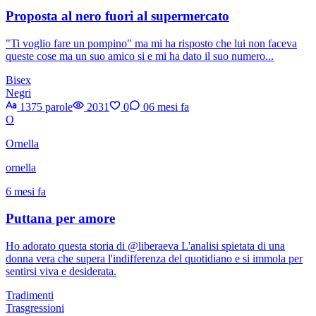
Proposta al nero fuori al supermercato
"Ti voglio fare un pompino" ma mi ha risposto che lui non faceva
queste cose ma un suo amico si e mi ha dato il suo numero...
Bisex
Negri
1375 parole
2031
0
0
6 mesi fa
O
Ornella
ornella
6 mesi fa
Puttana per amore
Ho adorato questa storia di @liberaeva L'analisi spietata di una
donna vera che supera l'indifferenza del quotidiano e si immola per
sentirsi viva e desiderata.
Tradimenti
Trasgressioni