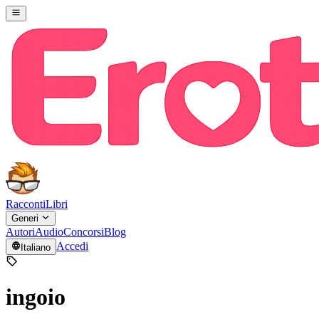
Racconti
Libri
Generi
Autori
Audio
Concorsi
Blog
Accedi
Italiano
ingoio