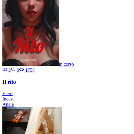
In corso
2
0
1758
Il rito
Etero
Incesti
Anale