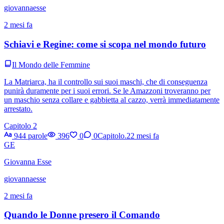
giovannaesse
2 mesi fa
Schiavi e Regine: come si scopa nel mondo futuro
Il Mondo delle Femmine
La Matriarca, ha il controllo sui suoi maschi, che di conseguenza
punirà duramente per i suoi errori. Se le Amazzoni troveranno per
un maschio senza collare e gabbietta al cazzo, verrà immediatamente
arrestato.
Capitolo 2
944 parole
396
0
0
Capitolo.2
2 mesi fa
GE
Giovanna Esse
giovannaesse
2 mesi fa
Quando le Donne presero il Comando