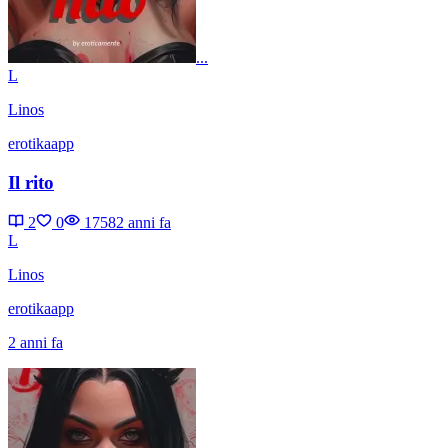
...
L
Linos
erotikaapp
Il rito
2
0
1758
2 anni fa
L
Linos
erotikaapp
2 anni fa