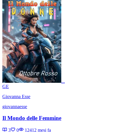
...
GE
Giovanna Esse
giovannaesse
Il Mondo delle Femmine
3
0
1241
2 mesi fa