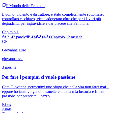
Il Mondo delle Femmine
L'uomo, violento e distruttore, è stato completamente sottomesso,
controllato e schiavo, viene adoperato oltre che per i lavori più
degradanti, per ingravidare e dar piacere alle Femmine.
Capitolo 1
2142 parole
434
0
0
Capitolo.1
2 mesi fa
GE
Giovanna Esse
giovannaesse
3 mesi fa
Per fare i pompini ci vuole passione
Cara Giovanna, permettimi uno sfogo che nella vita non farei mai...
eppure ho tanta volgia di trasmettere tutta la mia lussuria e la mia
passione per prendere il cazzo.
Bisex
Anale