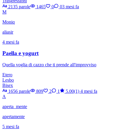
Trasgressioni
2135 parole
1465
0
0
3 mesi fa
M
Moniq
aliasir
4 mesi fa
Paella e yogurt
Quella voglia di cazzo che ti prende all'improvviso
Etero
Lesbo
Bisex
1656 parole
809
2
1
5.00(1)
4 mesi fa
A
aperta_mente
apertamente
5 mesi fa