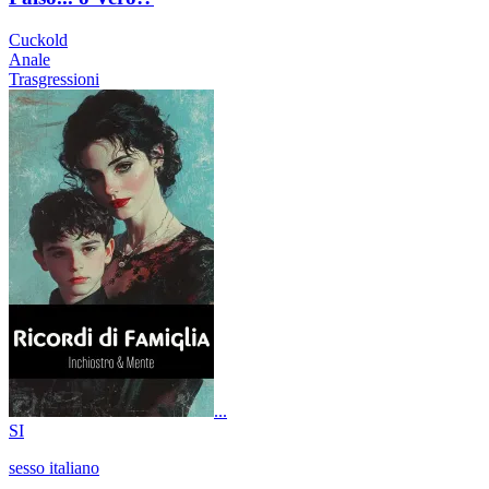
Cuckold
Anale
Trasgressioni
...
SI
sesso italiano