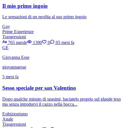
Il mio primo ingoio
Le sensazioni di un neofita al suo primo ingoio
Gay
Prime Esperienze
Trasgressioni
765 parole
1390
0
0
5 mesi fa
GE
Giovanna Esse
giovannaesse
5 mesi fa
Sesso speciale per san Valentino
Dopo qualche minuto di spasimi, baciatelo proprio sul glande teso
ma senza introdurvi il cazzo nella bocca...
Esibizionismo
Anale
Trasgressioni