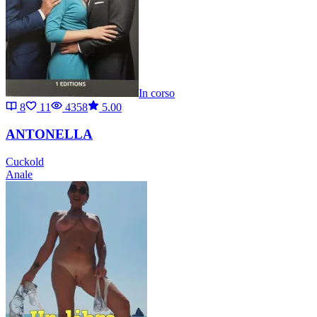
In corso
8
11
4358
5.00
ANTONELLA
Cuckold
Anale