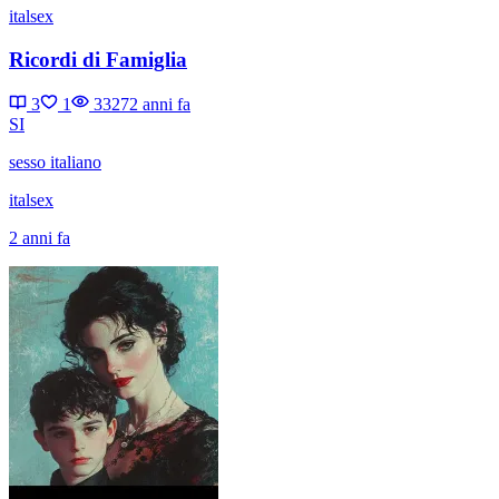
italsex
Ricordi di Famiglia
3
1
3327
2 anni fa
SI
sesso italiano
italsex
2 anni fa