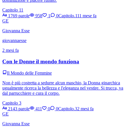
dominazione e piacere rubato.
Capitolo 11
1769 parole
958
1
0
Capitolo.11
1 mese fa
GE
Giovanna Esse
giovannaesse
2 mesi fa
Con le Donne il mondo funziona
Il Mondo delle Femmine
Non è più costretta a sedurre alcun maschio, la Donna ginarchica
ugualmente ricerca la bellezza e l'eleganza nel vestire. Si trucca, va
dal parrucchiere e cura il corpo.
Capitolo 3
2143 parole
411
0
0
Capitolo.3
2 mesi fa
GE
Giovanna Esse