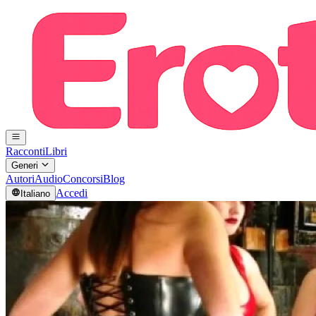
Racconti
Libri
Generi
Autori
Audio
Concorsi
Blog
Accedi
Italiano