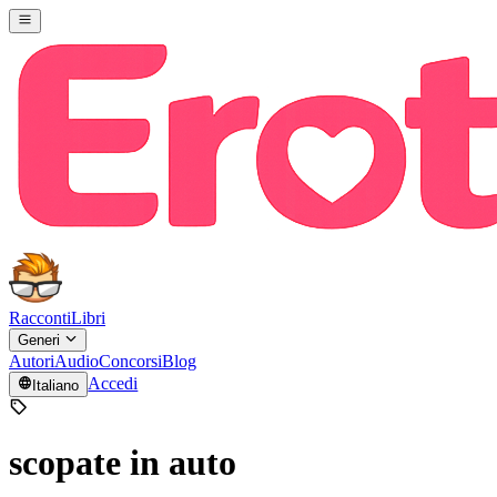
Racconti
Libri
Generi
Autori
Audio
Concorsi
Blog
Accedi
Italiano
scopate in auto