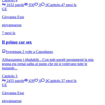
Capitolo 4
1632 parole
930
0
0
Capitolo.4
7 mesi fa
GE
Giovanna Esse
giovannaesse
7 mesi fa
Il primo car sex
Sverginata 2 volte a Capodanno
Abbassammo i ribaltabili…Con tutti quegli spostamenti la mia
gonna era ormai salita al punto che mi si vedevano tutte le
mutande...
Capitolo 3
2455 parole
639
0
0
Capitolo.3
7 mesi fa
GE
Giovanna Esse
giovannaesse