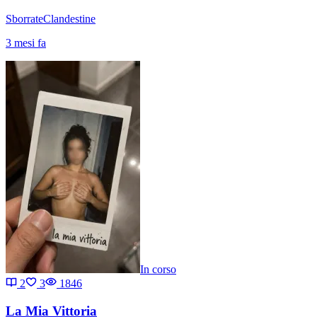
SborrateClandestine
3 mesi fa
In corso
2
3
1846
La Mia Vittoria