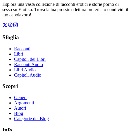
Esplora una vasta collezione di racconti erotici e storie porno di
sesso su Erotika. Trova la tua prossima lettura preferita o condividi il
tuo capolavoro!
Sfoglia
Racconti
Libri
Capitoli dei Libri
Racconti Audio
Libri Audio
Capitoli Audio
Scopri
Generi
Argomenti
Autori
Blog
Categorie del Blog
Info