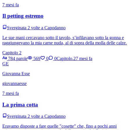
7 mesi fa
Il petting estremo
Sverginata 2 volte a Capodanno
Le sue mani cercavano sotto il tavolo, s’infilavano sotto la gonna e
raggiungevano la mia carne nuda, al di sopra della molla delle calze.
Capitolo 2
784 parole
569
0
0
Capitolo.2
7 mesi fa
GE
Giovanna Esse
giovannaesse
7 mesi fa
La prima cotta
Sverginata 2 volte a Capodanno
Eravamo disposte a fare quelle "cosette" che, fino a pochi anni