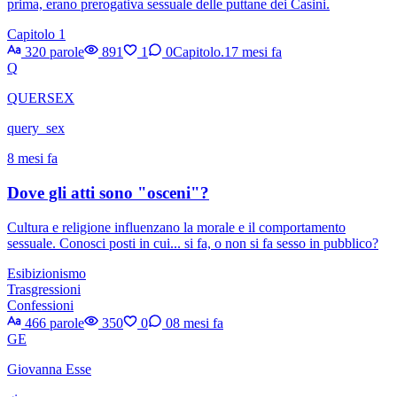
prima, erano prerogativa sessuale delle puttane dei Casini.
Capitolo 1
320 parole
891
1
0
Capitolo.1
7 mesi fa
Q
QUERSEX
query_sex
8 mesi fa
Dove gli atti sono "osceni"?
Cultura e religione influenzano la morale e il comportamento
sessuale. Conosci posti in cui... si fa, o non si fa sesso in pubblico?
Esibizionismo
Trasgressioni
Confessioni
466 parole
350
0
0
8 mesi fa
GE
Giovanna Esse