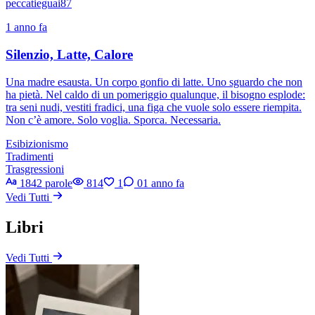
peccatieguai87
1 anno fa
Silenzio, Latte, Calore
Una madre esausta. Un corpo gonfio di latte. Uno sguardo che non
ha pietà. Nel caldo di un pomeriggio qualunque, il bisogno esplode:
tra seni nudi, vestiti fradici, una figa che vuole solo essere riempita.
Non c’è amore. Solo voglia. Sporca. Necessaria.
Esibizionismo
Tradimenti
Trasgressioni
1842 parole
814
1
0
1 anno fa
Vedi Tutti
Libri
Vedi Tutti