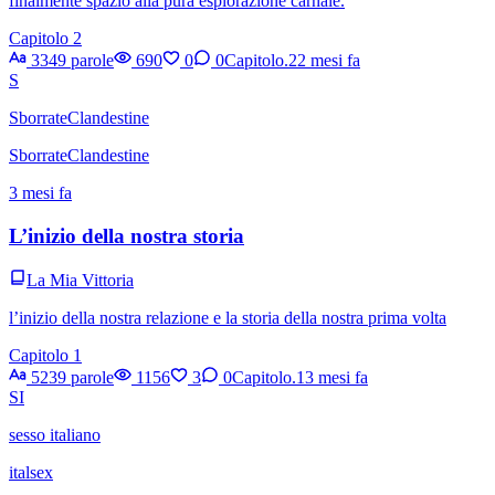
finalmente spazio alla pura esplorazione carnale.
Capitolo 2
3349 parole
690
0
0
Capitolo.2
2 mesi fa
S
SborrateClandestine
SborrateClandestine
3 mesi fa
L’inizio della nostra storia
La Mia Vittoria
l’inizio della nostra relazione e la storia della nostra prima volta
Capitolo 1
5239 parole
1156
3
0
Capitolo.1
3 mesi fa
SI
sesso italiano
italsex