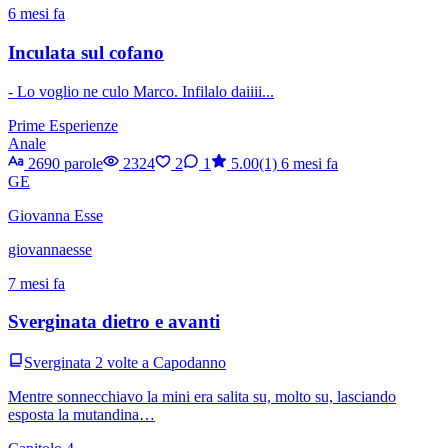
6 mesi fa
Inculata sul cofano
- Lo voglio ne culo Marco. Infilalo daiiii...
Prime Esperienze
Anale
2690 parole
2324
2
1
5.00(1)
6 mesi fa
GE
Giovanna Esse
giovannaesse
7 mesi fa
Sverginata dietro e avanti
Sverginata 2 volte a Capodanno
Mentre sonnecchiavo la mini era salita su, molto su, lasciando
esposta la mutandina…