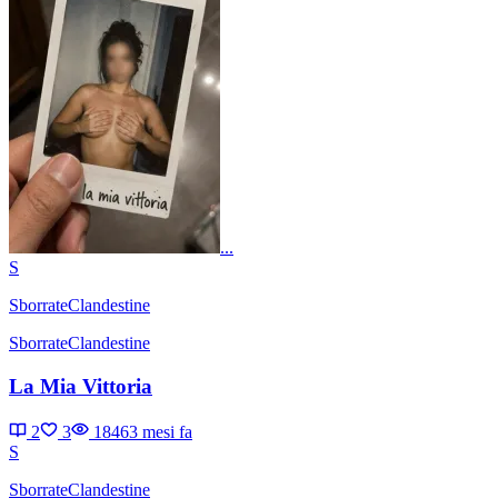
...
S
SborrateClandestine
SborrateClandestine
La Mia Vittoria
2
3
1846
3 mesi fa
S
SborrateClandestine