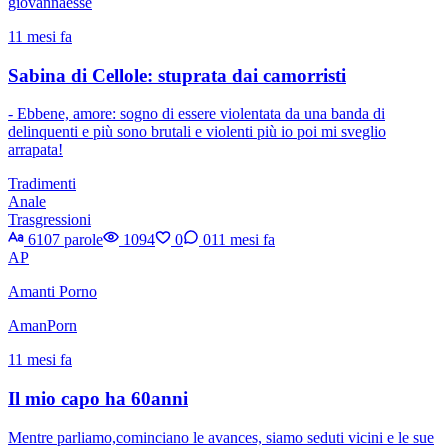
giovannaesse
11 mesi fa
Sabina di Cellole: stuprata dai camorristi
- Ebbene, amore: sogno di essere violentata da una banda di
delinquenti e più sono brutali e violenti più io poi mi sveglio
arrapata!
Tradimenti
Anale
Trasgressioni
6107 parole
1094
0
0
11 mesi fa
AP
Amanti Porno
AmanPorn
11 mesi fa
Il mio capo ha 60anni
Mentre parliamo,cominciano le avances, siamo seduti vicini e le sue