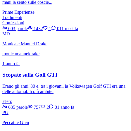
mani la sento sulle coscie...
Prime Esperienze
Tradimenti
Confessioni
603 parole
1432
1
0
11 mesi fa
MD
Monica e Manuel Drake
monicamanueldrake
1 anno fa
Scopate sulla Golf GTI
Erano gli anni '80 e, tra i giovani, la Volkswagen Golf GTI era una
delle automobili più ambite.
Etero
635 parole
757
2
0
1 anno fa
PG
Peccati e Guai