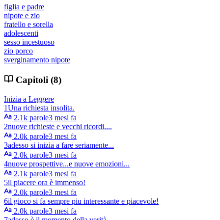
figlia e padre
nipote e zio
fratello e sorella
adolescenti
sesso incestuoso
zio porco
sverginamento nipote
Capitoli (8)
Inizia a Leggere
1
Una richiesta insolita.
2.1k parole
3 mesi fa
2
nuove richieste e vecchi ricordi....
2.0k parole
3 mesi fa
3
adesso si inizia a fare seriamente...
2.0k parole
3 mesi fa
4
nuove prospettive...e nuove emozioni...
2.1k parole
3 mesi fa
5
il piacere ora è immenso!
2.0k parole
3 mesi fa
6
il gioco si fa sempre piu interessante e piacevole!
2.0k parole
3 mesi fa
7
adesso è il momento della verità...