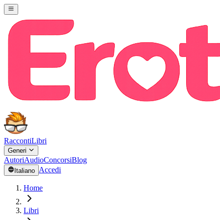
Racconti
Libri
Generi
Autori
Audio
Concorsi
Blog
Accedi
Italiano
Home
Libri