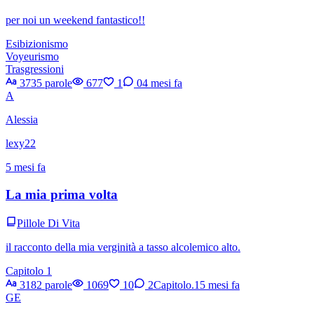
per noi un weekend fantastico!!
Esibizionismo
Voyeurismo
Trasgressioni
3735 parole
677
1
0
4 mesi fa
A
Alessia
lexy22
5 mesi fa
La mia prima volta
Pillole Di Vita
il racconto della mia verginità a tasso alcolemico alto.
Capitolo 1
3182 parole
1069
10
2
Capitolo.1
5 mesi fa
GE