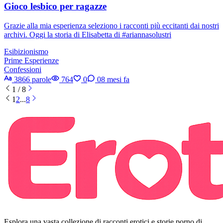
Gioco lesbico per ragazze
Grazie alla mia esperienza seleziono i racconti più eccitanti dai nostri
archivi. Oggi la storia di Elisabetta di #ariannasolustri
Esibizionismo
Prime Esperienze
Confessioni
3866 parole
764
0
0
8 mesi fa
1 / 8
1
2
...
8
Esplora una vasta collezione di racconti erotici e storie porno di