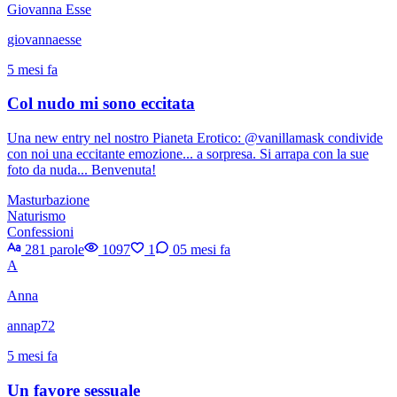
Giovanna Esse
giovannaesse
5 mesi fa
Col nudo mi sono eccitata
Una new entry nel nostro Pianeta Erotico: @vanillamask condivide
con noi una eccitante emozione... a sorpresa. Si arrapa con la sue
foto da nuda... Benvenuta!
Masturbazione
Naturismo
Confessioni
281 parole
1097
1
0
5 mesi fa
A
Anna
annap72
5 mesi fa
Un favore sessuale