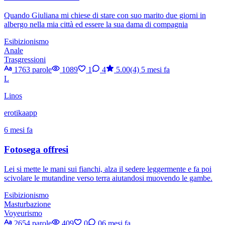
Quando Giuliana mi chiese di stare con suo marito due giorni in
albergo nella mia città ed essere la sua dama di compagnia
Esibizionismo
Anale
Trasgressioni
1763 parole
1089
1
4
5.00(4)
5 mesi fa
L
Linos
erotikaapp
6 mesi fa
Fotosega offresi
Lei si mette le mani sui fianchi, alza il sedere leggermente e fa poi
scivolare le mutandine verso terra aiutandosi muovendo le gambe.
Esibizionismo
Masturbazione
Voyeurismo
2654 parole
409
0
0
6 mesi fa