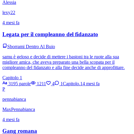
Alessia
lexy22
4 mesi fa
Legata per il compleanno del fidanzato
Sborrami Dentro Al Buio
samu è geloso e decide di mettere i bastoni tra le ruote alla sua
migliore amica, che aveva preparato una bella scopata per il
compleanno del fidanzato e alla fine decide anche di approfittare.
Capitolo 1
3195 parole
1211
4
1
Capitolo.1
4 mesi fa
P
pennabianca
MaxPennabianca
4 mesi fa
Gang romana