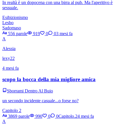
In realtà è un dopocena con una birra al pub. Ma l'aperitivo è
sessuale.
Esibizionismo
Lesbo
Sadomaso
556 parole
919
0
0
3 mesi fa
A
Alessia
lexy22
4 mesi fa
scopo la bocca della mia migliore amica
Sborrami Dentro Al Buio
un secondo incidente casuale...o forse no?
Capitolo 2
3869 parole
990
0
0
Capitolo.2
4 mesi fa
A