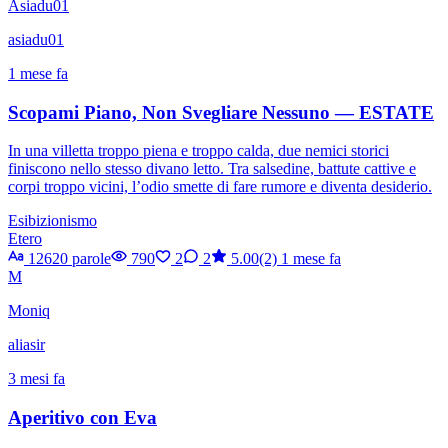
Asiadu01
asiadu01
1 mese fa
Scopami Piano, Non Svegliare Nessuno — ESTATE
In una villetta troppo piena e troppo calda, due nemici storici
finiscono nello stesso divano letto. Tra salsedine, battute cattive e
corpi troppo vicini, l’odio smette di fare rumore e diventa desiderio.
Esibizionismo
Etero
12620 parole
790
2
2
5.00(2)
1 mese fa
M
Moniq
aliasir
3 mesi fa
Aperitivo con Eva