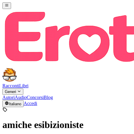
Racconti
Libri
Generi
Autori
Audio
Concorsi
Blog
Accedi
Italiano
amiche esibizioniste