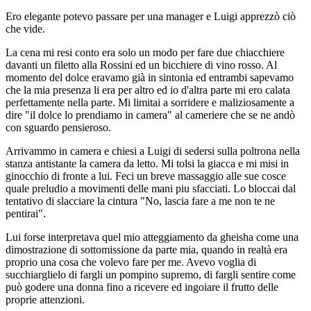
Ero elegante potevo passare per una manager e Luigi apprezzò ciò
che vide.
La cena mi resi conto era solo un modo per fare due chiacchiere
davanti un filetto alla Rossini ed un bicchiere di vino rosso. Al
momento del dolce eravamo già in sintonia ed entrambi sapevamo
che la mia presenza li era per altro ed io d'altra parte mi ero calata
perfettamente nella parte. Mi limitai a sorridere e maliziosamente a
dire "il dolce lo prendiamo in camera" al cameriere che se ne andò
con sguardo pensieroso.
Arrivammo in camera e chiesi a Luigi di sedersi sulla poltrona nella
stanza antistante la camera da letto. Mi tolsi la giacca e mi misi in
ginocchio di fronte a lui. Feci un breve massaggio alle sue cosce
quale preludio a movimenti delle mani piu sfacciati. Lo bloccai dal
tentativo di slacciare la cintura "No, lascia fare a me non te ne
pentirai".
Lui forse interpretava quel mio atteggiamento da gheisha come una
dimostrazione di sottomissione da parte mia, quando in realtà era
proprio una cosa che volevo fare per me. Avevo voglia di
succhiarglielo di fargli un pompino supremo, di fargli sentire come
può godere una donna fino a ricevere ed ingoiare il frutto delle
proprie attenzioni.