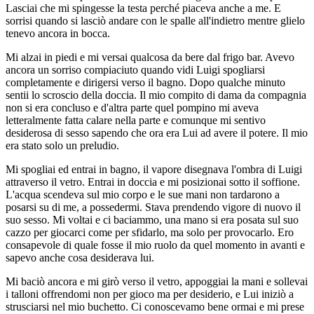
Lasciai che mi spingesse la testa perché piaceva anche a me. E
sorrisi quando si lasciò andare con le spalle all'indietro mentre glielo
tenevo ancora in bocca.
Mi alzai in piedi e mi versai qualcosa da bere dal frigo bar. Avevo
ancora un sorriso compiaciuto quando vidi Luigi spogliarsi
completamente e dirigersi verso il bagno. Dopo qualche minuto
sentii lo scroscio della doccia. Il mio compito di dama da compagnia
non si era concluso e d'altra parte quel pompino mi aveva
letteralmente fatta calare nella parte e comunque mi sentivo
desiderosa di sesso sapendo che ora era Lui ad avere il potere. Il mio
era stato solo un preludio.
Mi spogliai ed entrai in bagno, il vapore disegnava l'ombra di Luigi
attraverso il vetro. Entrai in doccia e mi posizionai sotto il soffione.
L'acqua scendeva sul mio corpo e le sue mani non tardarono a
posarsi su di me, a possedermi. Stava prendendo vigore di nuovo il
suo sesso. Mi voltai e ci baciammo, una mano si era posata sul suo
cazzo per giocarci come per sfidarlo, ma solo per provocarlo. Ero
consapevole di quale fosse il mio ruolo da quel momento in avanti e
sapevo anche cosa desiderava lui.
Mi baciò ancora e mi girò verso il vetro, appoggiai la mani e sollevai
i talloni offrendomi non per gioco ma per desiderio, e Lui iniziò a
strusciarsi nel mio buchetto. Ci conoscevamo bene ormai e mi prese