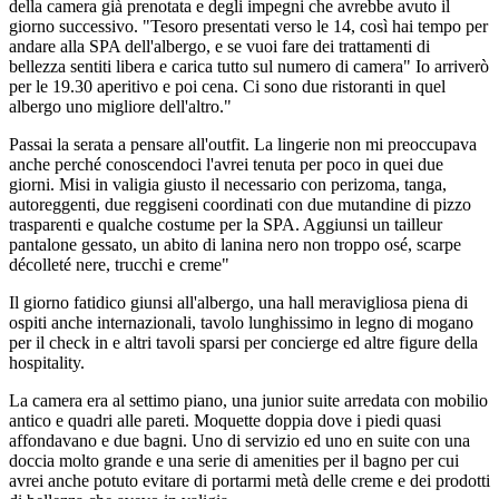
della camera già prenotata e degli impegni che avrebbe avuto il
giorno successivo. "Tesoro presentati verso le 14, così hai tempo per
andare alla SPA dell'albergo, e se vuoi fare dei trattamenti di
bellezza sentiti libera e carica tutto sul numero di camera" Io arriverò
per le 19.30 aperitivo e poi cena. Ci sono due ristoranti in quel
albergo uno migliore dell'altro."
Passai la serata a pensare all'outfit. La lingerie non mi preoccupava
anche perché conoscendoci l'avrei tenuta per poco in quei due
giorni. Misi in valigia giusto il necessario con perizoma, tanga,
autoreggenti, due reggiseni coordinati con due mutandine di pizzo
trasparenti e qualche costume per la SPA. Aggiunsi un tailleur
pantalone gessato, un abito di lanina nero non troppo osé, scarpe
décolleté nere, trucchi e creme"
Il giorno fatidico giunsi all'albergo, una hall meravigliosa piena di
ospiti anche internazionali, tavolo lunghissimo in legno di mogano
per il check in e altri tavoli sparsi per concierge ed altre figure della
hospitality.
La camera era al settimo piano, una junior suite arredata con mobilio
antico e quadri alle pareti. Moquette doppia dove i piedi quasi
affondavano e due bagni. Uno di servizio ed uno en suite con una
doccia molto grande e una serie di amenities per il bagno per cui
avrei anche potuto evitare di portarmi metà delle creme e dei prodotti