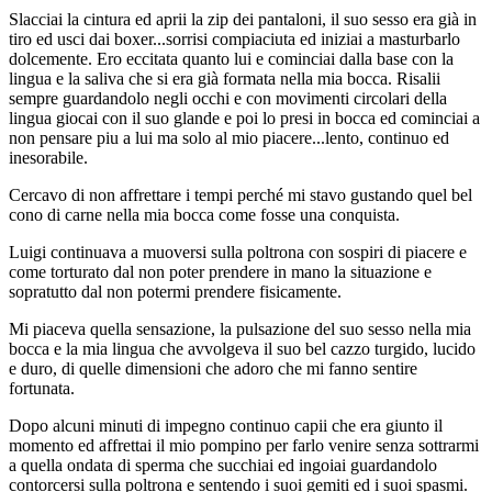
Slacciai la cintura ed aprii la zip dei pantaloni, il suo sesso era già in
tiro ed usci dai boxer...sorrisi compiaciuta ed iniziai a masturbarlo
dolcemente. Ero eccitata quanto lui e cominciai dalla base con la
lingua e la saliva che si era già formata nella mia bocca. Risalii
sempre guardandolo negli occhi e con movimenti circolari della
lingua giocai con il suo glande e poi lo presi in bocca ed cominciai a
non pensare piu a lui ma solo al mio piacere...lento, continuo ed
inesorabile.
Cercavo di non affrettare i tempi perché mi stavo gustando quel bel
cono di carne nella mia bocca come fosse una conquista.
Luigi continuava a muoversi sulla poltrona con sospiri di piacere e
come torturato dal non poter prendere in mano la situazione e
sopratutto dal non potermi prendere fisicamente.
Mi piaceva quella sensazione, la pulsazione del suo sesso nella mia
bocca e la mia lingua che avvolgeva il suo bel cazzo turgido, lucido
e duro, di quelle dimensioni che adoro che mi fanno sentire
fortunata.
Dopo alcuni minuti di impegno continuo capii che era giunto il
momento ed affrettai il mio pompino per farlo venire senza sottrarmi
a quella ondata di sperma che succhiai ed ingoiai guardandolo
contorcersi sulla poltrona e sentendo i suoi gemiti ed i suoi spasmi.