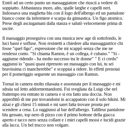
Entrò ad un certo punto un massaggiatore che riuscii a vedere di
soppiatto. Abbastanza moro, alto, spalle larghe e capelli neri.
Indossava una maglietta blu con il logo dell'albergo ed un pantalone
bianco come da infermiere e scarpa da ginnastica. Un figo atomico.
Prese degli asciugamani dalla stanza e salutò velocemente prima di
uscire.
Il massaggio proseguiva con una musica new age di sottofondo, le
luci bassi e soffuse. Non resistetti a chiedere alla massaggiatrice chi
fosse "quel figo", espressione che mi scappò senza che me ne
rendessi conto. "Si chiama Ramon, è un collega, è cubano." "Si -
aggiunse ridendo - ha molto successo tra le donne" " E ci credo"
aggiunsi io "quasi quasi riprenoto un massaggio con lui, tu sei
bravissima ci mancherebbe" e scoppiai a ridere. In effetti prenotai
per il pomeriggio seguente un massaggio con Ramon.
Tornai in camera molto rilassata e assonnata per il massaggio e mi
sdraia sul letto addormentandomi. Fui svegliata da Luigi che nel
frattempo era entrato in camera e si era fatto una doccia. Non
approfittò di me pur trovandomi in accappatoio con il solo bikini. Mi
alzai e gli chiesi 15 minuti e mi sarei fatta trovare pronta per
scendere a cena. Lo raggiunsi al bar dell'albergo. Talilleur pantalone
blu gessato, top nero di pizzo con il primo bottone della giacca
aperto e tacco nero senza collant e i miei capelli mossi e lucidi grazie
alla lacca. Un bel trucco non volgare.