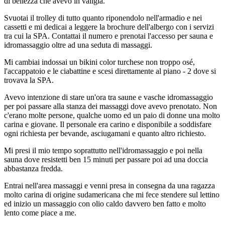
di bellezza che avevo in valigia.
Svuotai il trolley di tutto quanto riponendolo nell'armadio e nei
cassetti e mi dedicai a leggere la brochure dell'albergo con i servizi
tra cui la SPA. Contattai il numero e prenotai l'accesso per sauna e
idromassaggio oltre ad una seduta di massaggi.
Mi cambiai indossai un bikini color turchese non troppo osé,
l'accappatoio e le ciabattine e scesi direttamente al piano - 2 dove si
trovava la SPA.
Avevo intenzione di stare un'ora tra saune e vasche idromassaggio
per poi passare alla stanza dei massaggi dove avevo prenotato. Non
c'erano molte persone, qualche uomo ed un paio di donne una molto
carina e giovane. Il personale era carino e disponibile a soddisfare
ogni richiesta per bevande, asciugamani e quanto altro richiesto.
Mi presi il mio tempo soprattutto nell'idromassaggio e poi nella
sauna dove resistetti ben 15 minuti per passare poi ad una doccia
abbastanza fredda.
Entrai nell'area massaggi e venni presa in consegna da una ragazza
molto carina di origine sudamericana che mi fece stendere sul lettino
ed inizio un massaggio con olio caldo davvero ben fatto e molto
lento come piace a me.