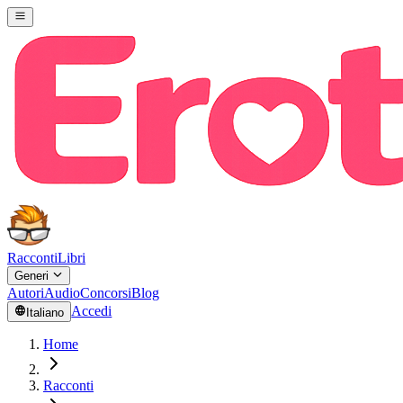
Racconti
Libri
Generi
Autori
Audio
Concorsi
Blog
Accedi
Italiano
Home
Racconti