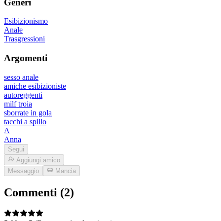
Generi
Esibizionismo
Anale
Trasgressioni
Argomenti
sesso anale
amiche esibizioniste
autoreggenti
milf troia
sborrate in gola
tacchi a spillo
A
Anna
Segui
Aggiungi amico
Messaggio
Mancia
Commenti (2)