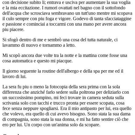
con decisione subito li; entrava e usciva per aumentare la sua voglia
e la mia eccitazione. I rumori ovattati nel bagno con il sottofondo
dell'acqua che scrosciava sembravano un tutt'uno mentre mi scopava
il culo sempre con piu foga e vigore. Godevo di tanta sfacciataggine
e passione e cominciai a toccarmi con una mano per avere ancora
piu piacere.
Si sfogò dentro di me e sembrò una cosa del tutta naturale, ci
lavammo di nuovo e tornammo a letto.
Mi scopò ancora due volte tra la notte e la mattina come fosse una
cosa automatica e questo mi piacque.
Il giorno seguente la routine dell'albergo e della spa per me ed il
lavoro di lui.
La sera fu piu o meno la fotocopia della sera prima con la sola
differenza che anziché farlo sedere sulla poltrona per deliziarlo con
un succosissimo pompino, mi feci trovare in camera seduta sulla
scrivania solo con tacchi e trucco pronta per essere scopata, cosa
fece senza neppure spogliarsi. Era il mio antipasto per lui, era quello
che volevo, era quello di cui avevo bisogno. Sono stata la sua dama
di compagnia, sono stata la sua donna, e mi ha fatto sentire ciò che
ero per lui. Un corpo con un'anima solo da scopare.