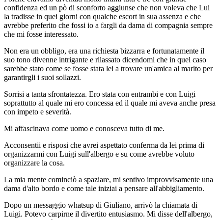
confidenza ed un pò di sconforto aggiunse che non voleva che Lui
la tradisse in quei giorni con qualche escort in sua assenza e che
avrebbe preferito che fossi io a fargli da dama di compagnia sempre
che mi fosse interessato.
Non era un obbligo, era una richiesta bizzarra e fortunatamente il
suo tono divenne intrigante e rilassato dicendomi che in quel caso
sarebbe stato come se fosse stata lei a trovare un'amica al marito per
garantirgli i suoi sollazzi.
Sorrisi a tanta sfrontatezza. Ero stata con entrambi e con Luigi
soprattutto al quale mi ero concessa ed il quale mi aveva anche presa
con impeto e severità.
Mi affascinava come uomo e conosceva tutto di me.
Acconsentii e risposi che avrei aspettato conferma da lei prima di
organizzarmi con Luigi sull'albergo e su come avrebbe voluto
organizzare la cosa.
La mia mente cominciò a spaziare, mi sentivo improvvisamente una
dama d'alto bordo e come tale iniziai a pensare all'abbigliamento.
Dopo un messaggio whatsup di Giuliano, arrivò la chiamata di
Luigi. Potevo carpirne il divertito entusiasmo. Mi disse dell'albergo,