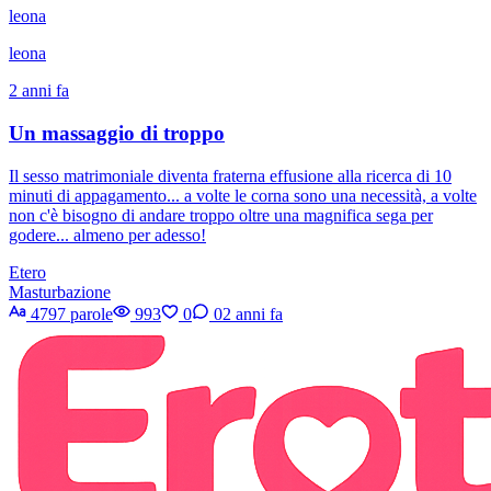
leona
leona
2 anni fa
Un massaggio di troppo
Il sesso matrimoniale diventa fraterna effusione alla ricerca di 10
minuti di appagamento... a volte le corna sono una necessità, a volte
non c'è bisogno di andare troppo oltre una magnifica sega per
godere... almeno per adesso!
Etero
Masturbazione
4797 parole
993
0
0
2 anni fa