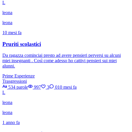
L
leona
leona
10 mesi fa
Pruriti scolastici
Da ragazza cominciai presto ad avere pensieri perversi su alcuni
miei insegnanti . Così come adesso ho cattivi pensieri sui miei
alunni.
Prime Esperienze
Trasgressioni
534 parole
997
3
0
10 mesi fa
L
leona
leona
1 anno fa