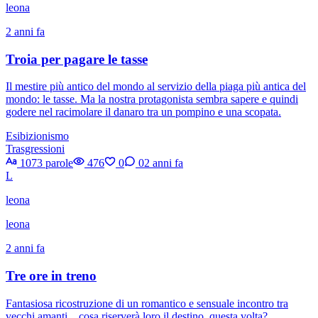
leona
2 anni fa
Troia per pagare le tasse
Il mestire più antico del mondo al servizio della piaga più antica del
mondo: le tasse. Ma la nostra protagonista sembra sapere e quindi
godere nel racimolare il danaro tra un pompino e una scopata.
Esibizionismo
Trasgressioni
1073 parole
476
0
0
2 anni fa
L
leona
leona
2 anni fa
Tre ore in treno
Fantasiosa ricostruzione di un romantico e sensuale incontro tra
vecchi amanti... cosa riserverà loro il destino, questa volta?