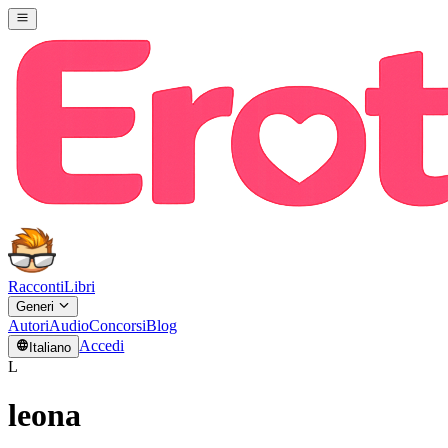
Racconti
Libri
Generi
Autori
Audio
Concorsi
Blog
Accedi
Italiano
L
leona