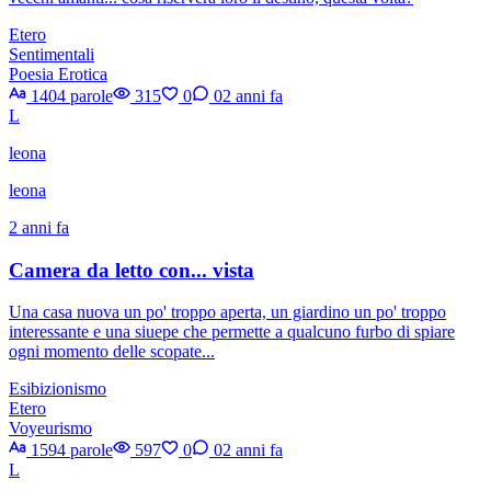
Etero
Sentimentali
Poesia Erotica
1404 parole
315
0
0
2 anni fa
L
leona
leona
2 anni fa
Camera da letto con... vista
Una casa nuova un po' troppo aperta, un giardino un po' troppo
interessante e una siuepe che permette a qualcuno furbo di spiare
ogni momento delle scopate...
Esibizionismo
Etero
Voyeurismo
1594 parole
597
0
0
2 anni fa
L