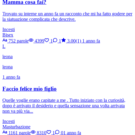
Mamma cosa fai?
Trovato su interne un anno fa un racconto che mi ha fatto godere per
la siatuazione complicata che descrive.
Incesti
Bisex
752 parole
4399
1
1
3.00(1)
1 anno fa
L
leona
leona
1 anno fa
Faccio felice mio figlio
Quelle voglie erano capitate a me . Tutto iniziato con la curiosità,
dopo è arrivato il desiderio e quella sensazione una volta arrivata
non va più via...
Incesti
Masturbazione
1161 parole
8310
1
0
1 anno fa