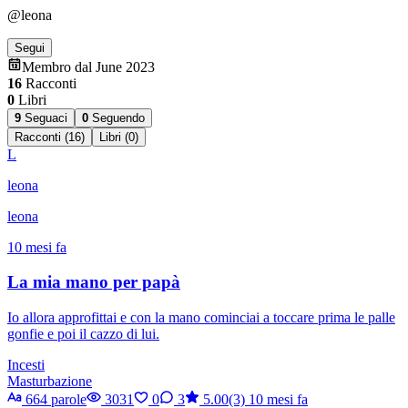
@leona
Segui
Membro dal June 2023
16
Racconti
0
Libri
9
Seguaci
0
Seguendo
Racconti (16)
Libri (0)
L
leona
leona
10 mesi fa
La mia mano per papà
Io allora approfittai e con la mano cominciai a toccare prima le palle
gonfie e poi il cazzo di lui.
Incesti
Masturbazione
664 parole
3031
0
3
5.00(3)
10 mesi fa