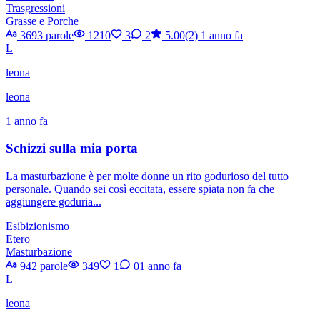
Trasgressioni
Grasse e Porche
3693 parole
1210
3
2
5.00(2)
1 anno fa
L
leona
leona
1 anno fa
Schizzi sulla mia porta
La masturbazione è per molte donne un rito godurioso del tutto
personale. Quando sei così eccitata, essere spiata non fa che
aggiungere goduria...
Esibizionismo
Etero
Masturbazione
942 parole
349
1
0
1 anno fa
L
leona