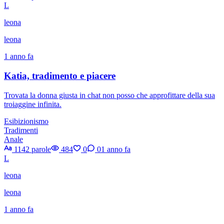
L
leona
leona
1 anno fa
Katia, tradimento e piacere
Trovata la donna giusta in chat non posso che approfittare della sua
troiaggine infinita.
Esibizionismo
Tradimenti
Anale
1142 parole
484
0
0
1 anno fa
L
leona
leona
1 anno fa