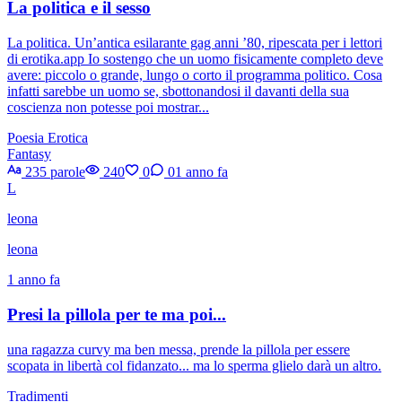
La politica e il sesso
La politica. Un’antica esilarante gag anni ’80, ripescata per i lettori
di erotika.app Io sostengo che un uomo fisicamente completo deve
avere: piccolo o grande, lungo o corto il programma politico. Cosa
infatti sarebbe un uomo se, sbottonandosi il davanti della sua
coscienza non potesse poi mostrar...
Poesia Erotica
Fantasy
235 parole
240
0
0
1 anno fa
L
leona
leona
1 anno fa
Presi la pillola per te ma poi...
una ragazza curvy ma ben messa, prende la pillola per essere
scopata in libertà col fidanzato... ma lo sperma glielo darà un altro.
Tradimenti