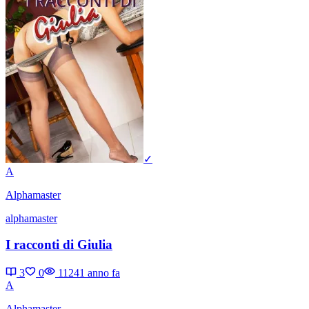
✓
A
Alphamaster
alphamaster
I racconti di Giulia
3
0
1124
1 anno fa
A
Alphamaster