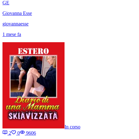
GE
Giovanna Esse
giovannaesse
1 mese fa
In corso
2
0
9606