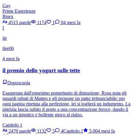
Gay
Prime Esperienze
Bisex
4515 parole
1174
1
0
4 mesi fa
I
ile
ilee06
4 mesi fa
il premio dello yogurt sulle tette
Doposcuola
Esasperata dall'ennesimo pomeriggio di distrazione, Rosa nota gli
sguardi rubati di Matteo e gli propone un patto irrinunciabile: per
ogni pagina ripetuta alla perfezione, lei si toglierà un indumento. La
pigrizia lascia subito il posto a una concentrazione feroce, dando il
via a un ipnotico e bollente gioco al rialzo.
Capitolo 1
2470 parole
1132
5
4
Capitolo.1
5.00
4 mesi fa