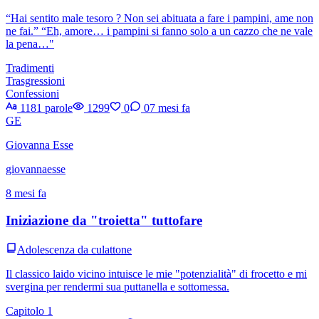
“Hai sentito male tesoro ? Non sei abituata a fare i pampini, ame non
ne fai.” “Eh, amore… i pampini si fanno solo a un cazzo che ne vale
la pena…"
Tradimenti
Trasgressioni
Confessioni
1181 parole
1299
0
0
7 mesi fa
GE
Giovanna Esse
giovannaesse
8 mesi fa
Iniziazione da "troietta" tuttofare
Adolescenza da culattone
Il classico laido vicino intuisce le mie "potenzialità" di frocetto e mi
svergina per rendermi sua puttanella e sottomessa.
Capitolo 1