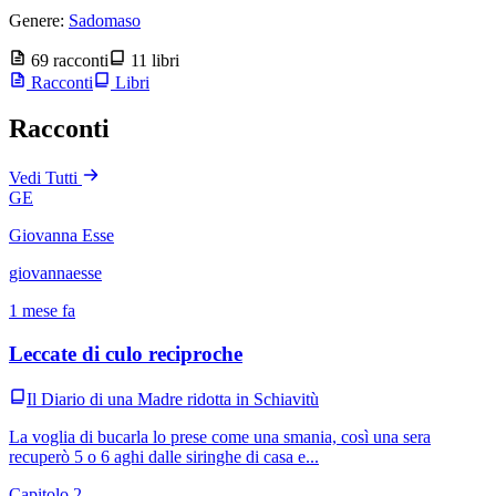
Genere:
Sadomaso
69 racconti
11 libri
Racconti
Libri
Racconti
Vedi Tutti
GE
Giovanna Esse
giovannaesse
1 mese fa
Leccate di culo reciproche
Il Diario di una Madre ridotta in Schiavitù
La voglia di bucarla lo prese come una smania, così una sera
recuperò 5 o 6 aghi dalle siringhe di casa e...
Capitolo 2