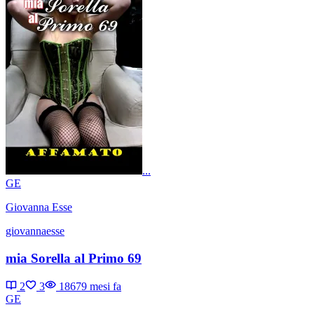
...
GE
Giovanna Esse
giovannaesse
mia Sorella al Primo 69
2
3
1867
9 mesi fa
GE