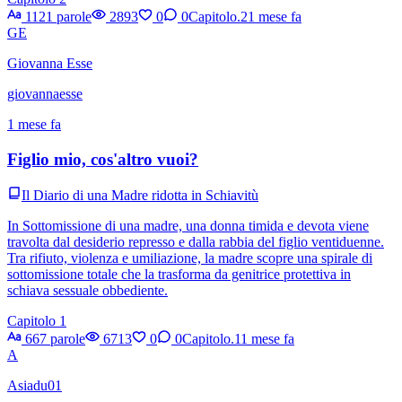
1121 parole
2893
0
0
Capitolo.2
1 mese fa
GE
Giovanna Esse
giovannaesse
1 mese fa
Figlio mio, cos'altro vuoi?
Il Diario di una Madre ridotta in Schiavitù
In Sottomissione di una madre, una donna timida e devota viene
travolta dal desiderio represso e dalla rabbia del figlio ventiduenne.
Tra rifiuto, violenza e umiliazione, la madre scopre una spirale di
sottomissione totale che la trasforma da genitrice protettiva in
schiava sessuale obbediente.
Capitolo 1
667 parole
6713
0
0
Capitolo.1
1 mese fa
A
Asiadu01