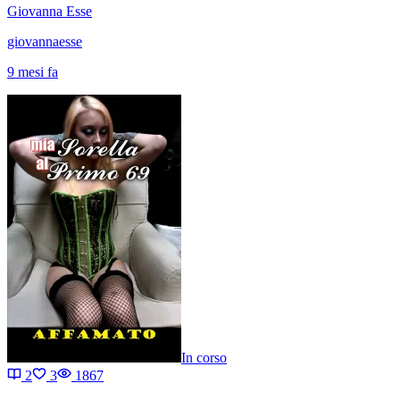
Giovanna Esse
giovannaesse
9 mesi fa
In corso
2
3
1867