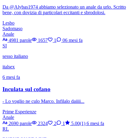
Da @Alybas1974 abbiamo selezionato un anale da urlo. Scritto
bene, con dovizia di particolari eccitanti e sbrodolosi.
Lesbo
Sadomaso
Anale
4981 parole
1657
1
0
6 mesi fa
SI
sesso italiano
italsex
6 mesi fa
Inculata sul cofano
- Lo voglio ne culo Marco. Infilalo daiiii...
Prime Esperienze
Anale
2690 parole
2324
2
1
5.00(1)
6 mesi fa
RL