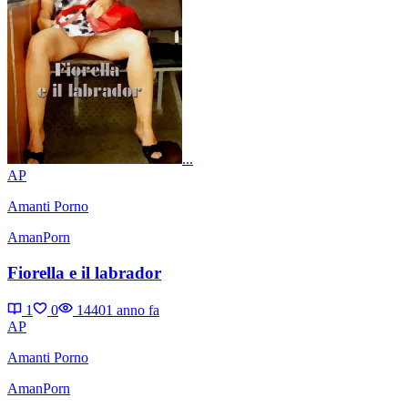
...
AP
Amanti Porno
AmanPorn
Fiorella e il labrador
1
0
1440
1 anno fa
AP
Amanti Porno
AmanPorn