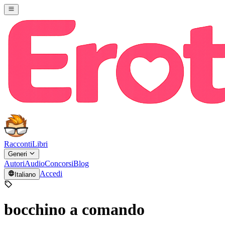
Racconti
Libri
Generi
Autori
Audio
Concorsi
Blog
Accedi
Italiano
bocchino a comando