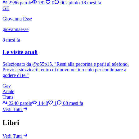
2586 parole
782
0
0
Capitolo.1
8 mesi fa
GE
Giovanna Esse
giovannaesse
8 mesi fa
Le visite anali
Selezionato da @o55p15. "Resti alla pecorina e parli al telefono.
Provo a stuzzicarti, entro di nuovo nel tuo culo per continuare a
godere di te."
Gay
Anale
Trans
2240 parole
1448
1
0
8 mesi fa
Vedi Tutti
Libri
Vedi Tutti