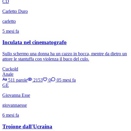
CD
Carletto Duro
carletto
5 mesi fa
Inculata nel cinematografo
Sullo schermo una donna ha un cazzo in bocca, mentre da dietro un
attore le stantuffa con violenza il buco del culo.
Cuckold
Anale
511 parole
2153
0
0
5 mesi fa
GE
Giovanna Esse
giovannaesse
6 mesi fa
Troione dall'Ucraina