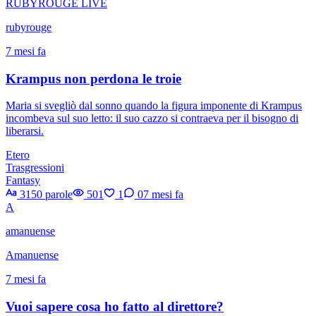
RUBYROUGE LIVE
rubyrouge
7 mesi fa
Krampus non perdona le troie
Maria si svegliò dal sonno quando la figura imponente di Krampus
incombeva sul suo letto: il suo cazzo si contraeva per il bisogno di
liberarsi.
Etero
Trasgressioni
Fantasy
3150 parole
501
1
0
7 mesi fa
A
amanuense
Amanuense
7 mesi fa
Vuoi sapere cosa ho fatto al direttore?