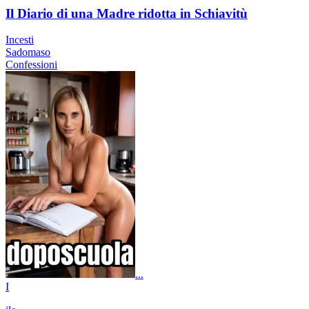
Il Diario di una Madre ridotta in Schiavitù
Incesti
Sadomaso
Confessioni
...
I