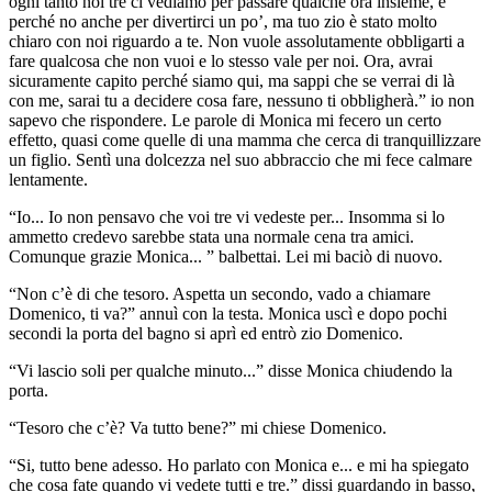
ogni tanto noi tre ci vediamo per passare qualche ora insieme, e
perché no anche per divertirci un po’, ma tuo zio è stato molto
chiaro con noi riguardo a te. Non vuole assolutamente obbligarti a
fare qualcosa che non vuoi e lo stesso vale per noi. Ora, avrai
sicuramente capito perché siamo qui, ma sappi che se verrai di là
con me, sarai tu a decidere cosa fare, nessuno ti obbligherà.” io non
sapevo che rispondere. Le parole di Monica mi fecero un certo
effetto, quasi come quelle di una mamma che cerca di tranquillizzare
un figlio. Sentì una dolcezza nel suo abbraccio che mi fece calmare
lentamente.
“Io... Io non pensavo che voi tre vi vedeste per... Insomma si lo
ammetto credevo sarebbe stata una normale cena tra amici.
Comunque grazie Monica... ” balbettai. Lei mi baciò di nuovo.
“Non c’è di che tesoro. Aspetta un secondo, vado a chiamare
Domenico, ti va?” annuì con la testa. Monica uscì e dopo pochi
secondi la porta del bagno si aprì ed entrò zio Domenico.
“Vi lascio soli per qualche minuto...” disse Monica chiudendo la
porta.
“Tesoro che c’è? Va tutto bene?” mi chiese Domenico.
“Si, tutto bene adesso. Ho parlato con Monica e... e mi ha spiegato
che cosa fate quando vi vedete tutti e tre.” dissi guardando in basso,