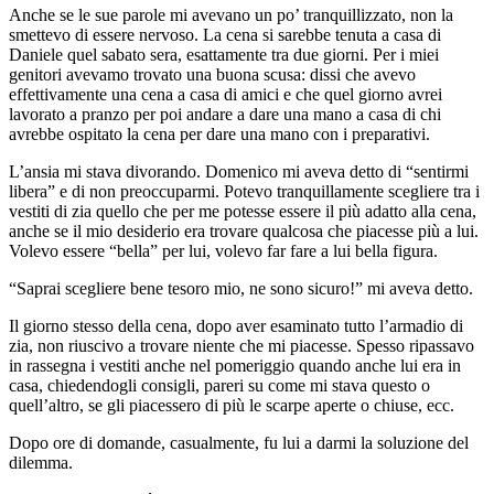
Anche se le sue parole mi avevano un po’ tranquillizzato, non la
smettevo di essere nervoso. La cena si sarebbe tenuta a casa di
Daniele quel sabato sera, esattamente tra due giorni. Per i miei
genitori avevamo trovato una buona scusa: dissi che avevo
effettivamente una cena a casa di amici e che quel giorno avrei
lavorato a pranzo per poi andare a dare una mano a casa di chi
avrebbe ospitato la cena per dare una mano con i preparativi.
L’ansia mi stava divorando. Domenico mi aveva detto di “sentirmi
libera” e di non preoccuparmi. Potevo tranquillamente scegliere tra i
vestiti di zia quello che per me potesse essere il più adatto alla cena,
anche se il mio desiderio era trovare qualcosa che piacesse più a lui.
Volevo essere “bella” per lui, volevo far fare a lui bella figura.
“Saprai scegliere bene tesoro mio, ne sono sicuro!” mi aveva detto.
Il giorno stesso della cena, dopo aver esaminato tutto l’armadio di
zia, non riuscivo a trovare niente che mi piacesse. Spesso ripassavo
in rassegna i vestiti anche nel pomeriggio quando anche lui era in
casa, chiedendogli consigli, pareri su come mi stava questo o
quell’altro, se gli piacessero di più le scarpe aperte o chiuse, ecc.
Dopo ore di domande, casualmente, fu lui a darmi la soluzione del
dilemma.