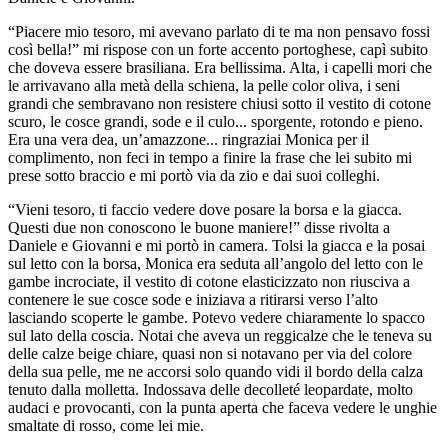
“Piacere mio tesoro, mi avevano parlato di te ma non pensavo fossi
così bella!” mi rispose con un forte accento portoghese, capì subito
che doveva essere brasiliana. Era bellissima. Alta, i capelli mori che
le arrivavano alla metà della schiena, la pelle color oliva, i seni
grandi che sembravano non resistere chiusi sotto il vestito di cotone
scuro, le cosce grandi, sode e il culo... sporgente, rotondo e pieno.
Era una vera dea, un’amazzone... ringraziai Monica per il
complimento, non feci in tempo a finire la frase che lei subito mi
prese sotto braccio e mi portò via da zio e dai suoi colleghi.
“Vieni tesoro, ti faccio vedere dove posare la borsa e la giacca.
Questi due non conoscono le buone maniere!” disse rivolta a
Daniele e Giovanni e mi portò in camera. Tolsi la giacca e la posai
sul letto con la borsa, Monica era seduta all’angolo del letto con le
gambe incrociate, il vestito di cotone elasticizzato non riusciva a
contenere le sue cosce sode e iniziava a ritirarsi verso l’alto
lasciando scoperte le gambe. Potevo vedere chiaramente lo spacco
sul lato della coscia. Notai che aveva un reggicalze che le teneva su
delle calze beige chiare, quasi non si notavano per via del colore
della sua pelle, me ne accorsi solo quando vidi il bordo della calza
tenuto dalla molletta. Indossava delle decolleté leopardate, molto
audaci e provocanti, con la punta aperta che faceva vedere le unghie
smaltate di rosso, come lei mie.