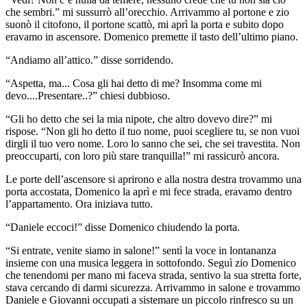
che sembri.” mi sussurrò all’orecchio. Arrivammo al portone e zio
suonò il citofono, il portone scattò, mi aprì la porta e subito dopo
eravamo in ascensore. Domenico premette il tasto dell’ultimo piano.
“Andiamo all’attico.” disse sorridendo.
“Aspetta, ma... Cosa gli hai detto di me? Insomma come mi
devo....Presentare..?” chiesi dubbioso.
“Gli ho detto che sei la mia nipote, che altro dovevo dire?” mi
rispose. “Non gli ho detto il tuo nome, puoi scegliere tu, se non vuoi
dirgli il tuo vero nome. Loro lo sanno che sei, che sei travestita. Non
preoccuparti, con loro più stare tranquilla!” mi rassicurò ancora.
Le porte dell’ascensore si aprirono e alla nostra destra trovammo una
porta accostata, Domenico la aprì e mi fece strada, eravamo dentro
l’appartamento. Ora iniziava tutto.
“Daniele eccoci!” disse Domenico chiudendo la porta.
“Si entrate, venite siamo in salone!” sentì la voce in lontananza
insieme con una musica leggera in sottofondo. Seguì zio Domenico
che tenendomi per mano mi faceva strada, sentivo la sua stretta forte,
stava cercando di darmi sicurezza. Arrivammo in salone e trovammo
Daniele e Giovanni occupati a sistemare un piccolo rinfresco su un