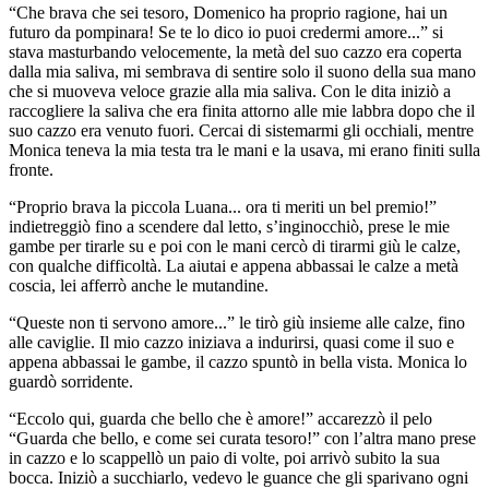
“Che brava che sei tesoro, Domenico ha proprio ragione, hai un
futuro da pompinara! Se te lo dico io puoi credermi amore...” si
stava masturbando velocemente, la metà del suo cazzo era coperta
dalla mia saliva, mi sembrava di sentire solo il suono della sua mano
che si muoveva veloce grazie alla mia saliva. Con le dita iniziò a
raccogliere la saliva che era finita attorno alle mie labbra dopo che il
suo cazzo era venuto fuori. Cercai di sistemarmi gli occhiali, mentre
Monica teneva la mia testa tra le mani e la usava, mi erano finiti sulla
fronte.
“Proprio brava la piccola Luana... ora ti meriti un bel premio!”
indietreggiò fino a scendere dal letto, s’inginocchiò, prese le mie
gambe per tirarle su e poi con le mani cercò di tirarmi giù le calze,
con qualche difficoltà. La aiutai e appena abbassai le calze a metà
coscia, lei afferrò anche le mutandine.
“Queste non ti servono amore...” le tirò giù insieme alle calze, fino
alle caviglie. Il mio cazzo iniziava a indurirsi, quasi come il suo e
appena abbassai le gambe, il cazzo spuntò in bella vista. Monica lo
guardò sorridente.
“Eccolo qui, guarda che bello che è amore!” accarezzò il pelo
“Guarda che bello, e come sei curata tesoro!” con l’altra mano prese
in cazzo e lo scappellò un paio di volte, poi arrivò subito la sua
bocca. Iniziò a succhiarlo, vedevo le guance che gli sparivano ogni