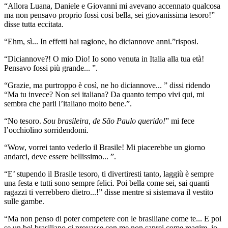
“Allora Luana, Daniele e Giovanni mi avevano accennato qualcosa
ma non pensavo proprio fossi cosi bella, sei giovanissima tesoro!”
disse tutta eccitata.
“Ehm, sì... In effetti hai ragione, ho diciannove anni.”risposi.
“Diciannove?! O mio Dio! Io sono venuta in Italia alla tua età!
Pensavo fossi più grande... ”.
“Grazie, ma purtroppo è così, ne ho diciannove... ” dissi ridendo
“Ma tu invece? Non sei italiana? Da quanto tempo vivi qui, mi
sembra che parli l’italiano molto bene.”.
“No tesoro.
Sou brasileira, de São Paulo querido!
” mi fece
l’occhiolino sorridendomi.
“Wow, vorrei tanto vederlo il Brasile! Mi piacerebbe un giorno
andarci, deve essere bellissimo... ”.
“E’ stupendo il Brasile tesoro, ti divertiresti tanto, laggiù è sempre
una festa e tutti sono sempre felici. Poi bella come sei, sai quanti
ragazzi ti verrebbero dietro...!” disse mentre si sistemava il vestito
sulle gambe.
“Ma non penso di poter competere con le brasiliane come te... E poi
se un bel brasiliano ci provasse con me non saprei come reagire, io