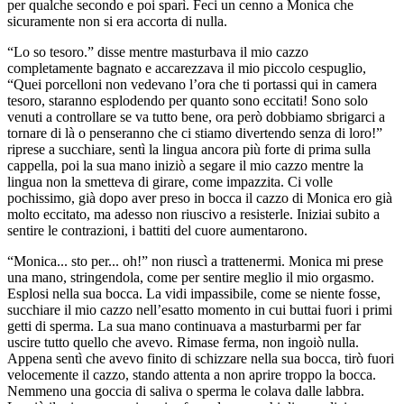
per qualche secondo e poi sparì. Feci un cenno a Monica che
sicuramente non si era accorta di nulla.
“Lo so tesoro.” disse mentre masturbava il mio cazzo
completamente bagnato e accarezzava il mio piccolo cespuglio,
“Quei porcelloni non vedevano l’ora che ti portassi qui in camera
tesoro, staranno esplodendo per quanto sono eccitati! Sono solo
venuti a controllare se va tutto bene, ora però dobbiamo sbrigarci a
tornare di là o penseranno che ci stiamo divertendo senza di loro!”
riprese a succhiare, sentì la lingua ancora più forte di prima sulla
cappella, poi la sua mano iniziò a segare il mio cazzo mentre la
lingua non la smetteva di girare, come impazzita. Ci volle
pochissimo, già dopo aver preso in bocca il cazzo di Monica ero già
molto eccitato, ma adesso non riuscivo a resisterle. Iniziai subito a
sentire le contrazioni, i battiti del cuore aumentarono.
“Monica... sto per... oh!” non riuscì a trattenermi. Monica mi prese
una mano, stringendola, come per sentire meglio il mio orgasmo.
Esplosi nella sua bocca. La vidi impassibile, come se niente fosse,
succhiare il mio cazzo nell’esatto momento in cui buttai fuori i primi
getti di sperma. La sua mano continuava a masturbarmi per far
uscire tutto quello che avevo. Rimase ferma, non ingoiò nulla.
Appena sentì che avevo finito di schizzare nella sua bocca, tirò fuori
velocemente il cazzo, stando attenta a non aprire troppo la bocca.
Nemmeno una goccia di saliva o sperma le colava dalle labbra.