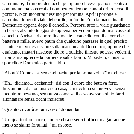
camminare, il rumore dei tacchi per quanto facessi piano si sentiva
comunque ma io cercai di non perdere tempo e andai dritto verso il
portone. Non incontrai nessuno per fortuna. Aprì il portone e
camminai lungo il viale del cortile, in fondo c’era la macchina di
Domenico appena dopo il cancello. Percorsi tutto il viale guardando
in basso, alzando lo sguardo appena per vedere quando mancasse al
cancello. Arrivai ad aprire finalmente il cancello con il cuore che
batteva a mille, avevo paura che qualcuno passasse in quel preciso
istante e mi vedesse salire sulla macchina di Domenico, oppure che
qualcuno, magari nascosto dietro a qualche finestra potesse vedermi.
Tirai la maniglia della portiera e salì a bordo. Mi sedetti, chiusi lo
sportello e Domenico partì subito.
“Allora? Come ci si sente ad uscire per la prima volta?” mi chiese.
“Eh... diciamo... eccitante!” risi con il cuore che batteva forte.
Iniziammo ad allontanarci da casa, la macchina si muoveva senza
incontrare nessuno, sembrava come se il caso avesse voluto farci
allontanare senza occhi indiscreti.
“Quanto ci vorrà ad arrivare?” domandai.
“Un quarto d’ora circa, non sembra esserci traffico, magari anche
meno se siamo fortunati.” mi rispose.