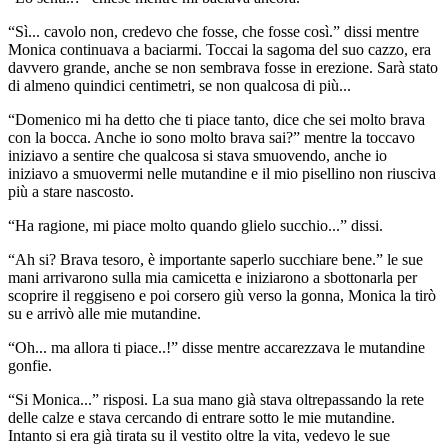
“Sì... cavolo non, credevo che fosse, che fosse così.” dissi mentre
Monica continuava a baciarmi. Toccai la sagoma del suo cazzo, era
davvero grande, anche se non sembrava fosse in erezione. Sarà stato
di almeno quindici centimetri, se non qualcosa di più...
“Domenico mi ha detto che ti piace tanto, dice che sei molto brava
con la bocca. Anche io sono molto brava sai?” mentre la toccavo
iniziavo a sentire che qualcosa si stava smuovendo, anche io
iniziavo a smuovermi nelle mutandine e il mio pisellino non riusciva
più a stare nascosto.
“Ha ragione, mi piace molto quando glielo succhio...” dissi.
“Ah si? Brava tesoro, è importante saperlo succhiare bene.” le sue
mani arrivarono sulla mia camicetta e iniziarono a sbottonarla per
scoprire il reggiseno e poi corsero giù verso la gonna, Monica la tirò
su e arrivò alle mie mutandine.
“Oh... ma allora ti piace..!” disse mentre accarezzava le mutandine
gonfie.
“Si Monica...” risposi. La sua mano già stava oltrepassando la rete
delle calze e stava cercando di entrare sotto le mie mutandine.
Intanto si era già tirata su il vestito oltre la vita, vedevo le sue