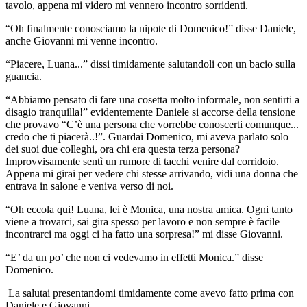
tavolo, appena mi videro mi vennero incontro sorridenti.
“Oh finalmente conosciamo la nipote di Domenico!” disse Daniele,
anche Giovanni mi venne incontro.
“Piacere, Luana...” dissi timidamente salutandoli con un bacio sulla
guancia.
“Abbiamo pensato di fare una cosetta molto informale, non sentirti a
disagio tranquilla!” evidentemente Daniele si accorse della tensione
che provavo “C’è una persona che vorrebbe conoscerti comunque...
credo che ti piacerà..!”. Guardai Domenico, mi aveva parlato solo
dei suoi due colleghi, ora chi era questa terza persona?
Improvvisamente sentì un rumore di tacchi venire dal corridoio.
Appena mi girai per vedere chi stesse arrivando, vidi una donna che
entrava in salone e veniva verso di noi.
“Oh eccola qui! Luana, lei è Monica, una nostra amica. Ogni tanto
viene a trovarci, sai gira spesso per lavoro e non sempre è facile
incontrarci ma oggi ci ha fatto una sorpresa!” mi disse Giovanni.
“E’ da un po’ che non ci vedevamo in effetti Monica.” disse
Domenico.
La salutai presentandomi timidamente come avevo fatto prima con
Daniele e Giovanni.