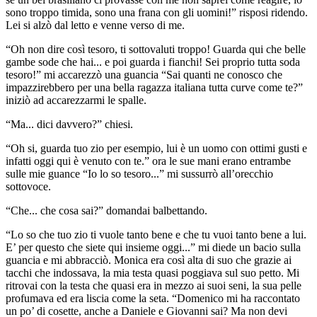
sono troppo timida, sono una frana con gli uomini!” risposi ridendo.
Lei si alzò dal letto e venne verso di me.
“Oh non dire così tesoro, ti sottovaluti troppo! Guarda qui che belle
gambe sode che hai... e poi guarda i fianchi! Sei proprio tutta soda
tesoro!” mi accarezzò una guancia “Sai quanti ne conosco che
impazzirebbero per una bella ragazza italiana tutta curve come te?”
iniziò ad accarezzarmi le spalle.
“Ma... dici davvero?” chiesi.
“Oh si, guarda tuo zio per esempio, lui è un uomo con ottimi gusti e
infatti oggi qui è venuto con te.” ora le sue mani erano entrambe
sulle mie guance “Io lo so tesoro...” mi sussurrò all’orecchio
sottovoce.
“Che... che cosa sai?” domandai balbettando.
“Lo so che tuo zio ti vuole tanto bene e che tu vuoi tanto bene a lui.
E’ per questo che siete qui insieme oggi...” mi diede un bacio sulla
guancia e mi abbracciò. Monica era così alta di suo che grazie ai
tacchi che indossava, la mia testa quasi poggiava sul suo petto. Mi
ritrovai con la testa che quasi era in mezzo ai suoi seni, la sua pelle
profumava ed era liscia come la seta. “Domenico mi ha raccontato
un po’ di cosette, anche a Daniele e Giovanni sai? Ma non devi