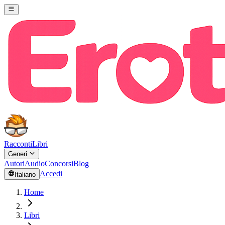
Racconti
Libri
Generi
Autori
Audio
Concorsi
Blog
Accedi
Italiano
Home
Libri