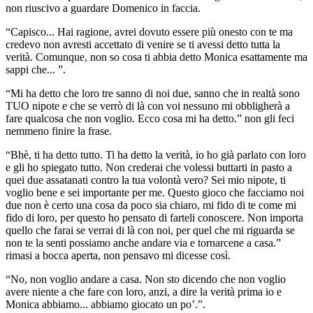
non riuscivo a guardare Domenico in faccia.
“Capisco... Hai ragione, avrei dovuto essere più onesto con te ma
credevo non avresti accettato di venire se ti avessi detto tutta la
verità. Comunque, non so cosa ti abbia detto Monica esattamente ma
sappi che... ”.
“Mi ha detto che loro tre sanno di noi due, sanno che in realtà sono
TUO nipote e che se verrò di là con voi nessuno mi obbligherà a
fare qualcosa che non voglio. Ecco cosa mi ha detto.” non gli feci
nemmeno finire la frase.
“Bhè, ti ha detto tutto. Ti ha detto la verità, io ho già parlato con loro
e gli ho spiegato tutto. Non crederai che volessi buttarti in pasto a
quei due assatanati contro la tua volontà vero? Sei mio nipote, ti
voglio bene e sei importante per me. Questo gioco che facciamo noi
due non è certo una cosa da poco sia chiaro, mi fido di te come mi
fido di loro, per questo ho pensato di farteli conoscere. Non importa
quello che farai se verrai di là con noi, per quel che mi riguarda se
non te la senti possiamo anche andare via e tornarcene a casa.”
rimasi a bocca aperta, non pensavo mi dicesse così.
“No, non voglio andare a casa. Non sto dicendo che non voglio
avere niente a che fare con loro, anzi, a dire la verità prima io e
Monica abbiamo... abbiamo giocato un po’.”.