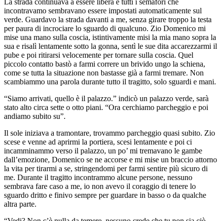
La strada continuava a essere libera e tutti i semafori che
incontravamo sembravano essere impostati automaticamente sul
verde. Guardavo la strada davanti a me, senza girare troppo la testa
per paura di incrociare lo sguardo di qualcuno. Zio Domenico mi
mise una mano sulla coscia, istintivamente misi la mia mano sopra la
sua e risalì lentamente sotto la gonna, sentì le sue dita accarezzarmi il
pube e poi ritirarsi velocemente per tornare sulla coscia. Quel
piccolo contatto bastò a farmi correre un brivido ungo la schiena,
come se tutta la situazione non bastasse già a farmi tremare. Non
scambiammo una parola durante tutto il tragitto, solo sguardi e mani.
“Siamo arrivati, quello è il palazzo.” indicò un palazzo verde, sarà
stato alto circa sette o otto piani. “Ora cerchiamo parcheggio e poi
andiamo subito su”.
Il sole iniziava a tramontare, trovammo parcheggio quasi subito. Zio
scese e venne ad aprirmi la portiera, scesi lentamente e poi ci
incamminammo verso il palazzo, un po’ mi tremavano le gambe
dall’emozione, Domenico se ne accorse e mi mise un braccio attorno
la vita per tirarmi a se, stringendomi per farmi sentire più sicuro di
me. Durante il tragitto incontrammo alcune persone, nessuno
sembrava fare caso a me, io non avevo il coraggio di tenere lo
sguardo dritto e finivo sempre per guardare in basso o da qualche
altra parte.
“Vedi? Non c’è nulla da temere, nessuno crede che tu non sia ciò