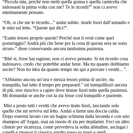
“Piccola mia, perché non metti quella gonna e quella camicetta che
indossasti la prima volta con me? Te le ricordi?” non ci avevo
minimamente pensato.
“Oh, si che me le ricordo...” andai subito tirarle fuori dall’armadio e
le misi sul letto. “Queste qui dici?”.
“Esatto tesoro proprio queste! Perché non ti vesti come quel
pomeriggio? Andrà più che bene per la cena di questa sera ne sono
sicuro.” disse conservando ancora tantissima pazienza.
“Bhè si, forse hai ragione, non ci avevo pensato. Si mi ricordo cosa
indossavo, credo che potrebbe andar bene. Ma tra quanto dobbiamo
uscire? Non ho idea da quanto tempo sto qui a provare i vestiti... ”.
“Abbiamo ancora un’ora e mezza tesoro prima di uscire, sta
tranquilla, hai tutto il tempo per prepararti.” mi tranquillizzò ancora
di più, non riuscivo a capire dove tirasse fuori tutta quella pazienza.
Mi domandai se anche con la zia fosse così tranquillo e paziente.
Misi a posto tutti i vestiti che avevo tirato fuori, lasciando solo
quello che mi serviva sul letto. Andai a farmi una doccia calda.
Dopo essermi lavato con un bagno schiuma dalla lavanda e con uno
shampoo all’Argan, usai un rasoio di zia per depilarmi. Feci un altro
clistere per sicurezza, come prevedeva la solita abitudine, asciugai i
capelli e ripassai il classico smalto rosso su mani e piedi.