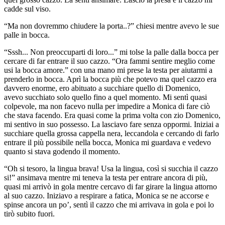
cadde sul viso.
“Ma non dovremmo chiudere la porta..?” chiesi mentre avevo le sue
palle in bocca.
“Sssh... Non preoccuparti di loro...” mi tolse la palle dalla bocca per
cercare di far entrare il suo cazzo. “Ora fammi sentire meglio come
usi la bocca amore.” con una mano mi prese la testa per aiutarmi a
prenderlo in bocca. Aprì la bocca più che potevo ma quel cazzo era
davvero enorme, ero abituato a succhiare quello di Domenico,
avevo succhiato solo quello fino a quel momento. Mi sentì quasi
colpevole, ma non facevo nulla per impedire a Monica di fare ciò
che stava facendo. Era quasi come la prima volta con zio Domenico,
mi sentivo in suo possesso. La lasciavo fare senza oppormi. Iniziai a
succhiare quella grossa cappella nera, leccandola e cercando di farlo
entrare il più possibile nella bocca, Monica mi guardava e vedevo
quanto si stava godendo il momento.
“Oh si tesoro, la lingua brava! Usa la lingua, così si succhia il cazzo
si!” ansimava mentre mi teneva la testa per entrare ancora di più,
quasi mi arrivò in gola mentre cercavo di far girare la lingua attorno
al suo cazzo. Iniziavo a respirare a fatica, Monica se ne accorse e
spinse ancora un po’, sentì il cazzo che mi arrivava in gola e poi lo
tirò subito fuori.