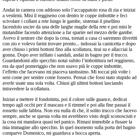
Andai in camera con addosso solo l’accappatoio rosa di zia e iniziai
a vestirmi. Misi il reggiseno con dentro le coppe imbottite e feci
scivolare i collant a rete lungo le gambe, sistemai il pisellino
facendolo uscire da una delle larghe maglie della rete e poi misi le
mutandine facendo attenzione a far sparire nel mezzo delle gambe.
Avevo il sentore che dopo la cena, tornati a casa ci saremmo divertiti
con zio e volevo farmi trovare pronto... indossai la camicetta e dopo
aver chiuso i primi bottoni fino alla scollatura, tirai su e allacciai la
gonna. Dopo aver infilato i sandali, andai in bagno per il trucco.
Guardandomi allo specchio notai subito l’imbottitura nel reggiseno,
era da quel pomeriggio che non usavo più le coppe imbottite,
l’effetto che facevano mi piaceva tantissimo. Mi toccai più volte i
seni come per sentire come fossero. Pensai che fossi stato stupido ad
averle usate una sola volta. Chiusi gli ultimi bottoni lasciando
intravedere la scollatura.
Iniziai a mettere il fondotinta, poi il colore sulle guance, dedicai
tempo agli occhi per il mascara e il rimmel e poi alla fine passai il
rossetto sulle labbra. Non era nulla di che, il solito trucco che facevo
sempre, anche se questa volta mi avrebbero visto degli sconosciuti e
la cosa mi mandava quasi nel panico. Rimasi immobile a fissare la
mia immagine allo specchio. In quel momento sulla porta del bagno
comparve Domenico, mi guardava a bocca aperta.