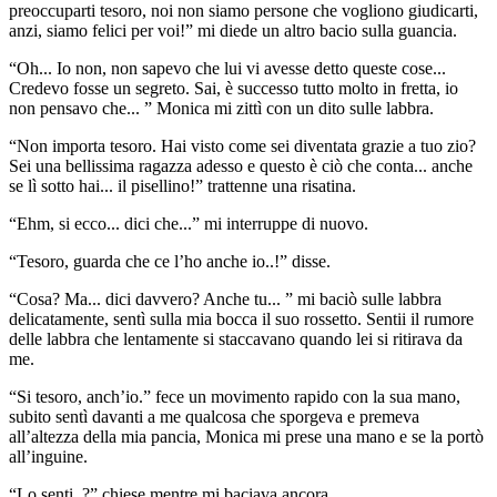
preoccuparti tesoro, noi non siamo persone che vogliono giudicarti,
anzi, siamo felici per voi!” mi diede un altro bacio sulla guancia.
“Oh... Io non, non sapevo che lui vi avesse detto queste cose...
Credevo fosse un segreto. Sai, è successo tutto molto in fretta, io
non pensavo che... ” Monica mi zittì con un dito sulle labbra.
“Non importa tesoro. Hai visto come sei diventata grazie a tuo zio?
Sei una bellissima ragazza adesso e questo è ciò che conta... anche
se lì sotto hai... il pisellino!” trattenne una risatina.
“Ehm, si ecco... dici che...” mi interruppe di nuovo.
“Tesoro, guarda che ce l’ho anche io..!” disse.
“Cosa? Ma... dici davvero? Anche tu... ” mi baciò sulle labbra
delicatamente, sentì sulla mia bocca il suo rossetto. Sentii il rumore
delle labbra che lentamente si staccavano quando lei si ritirava da
me.
“Si tesoro, anch’io.” fece un movimento rapido con la sua mano,
subito sentì davanti a me qualcosa che sporgeva e premeva
all’altezza della mia pancia, Monica mi prese una mano e se la portò
all’inguine.
“Lo senti..?” chiese mentre mi baciava ancora.