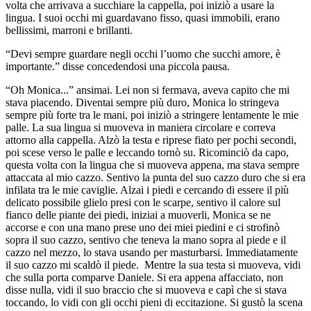
volta che arrivava a succhiare la cappella, poi iniziò a usare la
lingua. I suoi occhi mi guardavano fisso, quasi immobili, erano
bellissimi, marroni e brillanti.
“Devi sempre guardare negli occhi l’uomo che succhi amore, è
importante.” disse concedendosi una piccola pausa.
“Oh Monica...” ansimai. Lei non si fermava, aveva capito che mi
stava piacendo. Diventai sempre più duro, Monica lo stringeva
sempre più forte tra le mani, poi iniziò a stringere lentamente le mie
palle. La sua lingua si muoveva in maniera circolare e correva
attorno alla cappella. Alzò la testa e riprese fiato per pochi secondi,
poi scese verso le palle e leccando tornò su. Ricominciò da capo,
questa volta con la lingua che si muoveva appena, ma stava sempre
attaccata al mio cazzo. Sentivo la punta del suo cazzo duro che si era
infilata tra le mie caviglie. Alzai i piedi e cercando di essere il più
delicato possibile glielo presi con le scarpe, sentivo il calore sul
fianco delle piante dei piedi, iniziai a muoverli, Monica se ne
accorse e con una mano prese uno dei miei piedini e ci strofinò
sopra il suo cazzo, sentivo che teneva la mano sopra al piede e il
cazzo nel mezzo, lo stava usando per masturbarsi. Immediatamente
il suo cazzo mi scaldò il piede. Mentre la sua testa si muoveva, vidi
che sulla porta comparve Daniele. Si era appena affacciato, non
disse nulla, vidi il suo braccio che si muoveva e capì che si stava
toccando, lo vidi con gli occhi pieni di eccitazione. Si gustò la scena