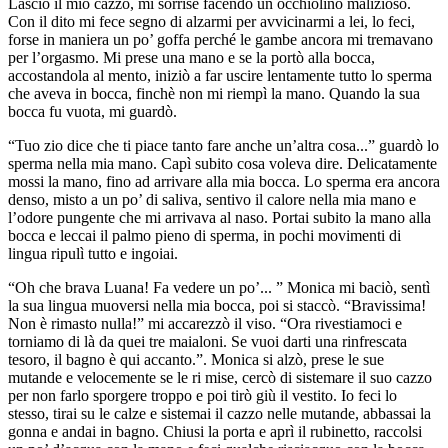
Lasciò il mio cazzo, mi sorrise facendo un occhiolino malizioso.
Con il dito mi fece segno di alzarmi per avvicinarmi a lei, lo feci,
forse in maniera un po’ goffa perché le gambe ancora mi tremavano
per l’orgasmo. Mi prese una mano e se la portò alla bocca,
accostandola al mento, iniziò a far uscire lentamente tutto lo sperma
che aveva in bocca, finchè non mi riempì la mano. Quando la sua
bocca fu vuota, mi guardò.
“Tuo zio dice che ti piace tanto fare anche un’altra cosa...” guardò lo
sperma nella mia mano. Capì subito cosa voleva dire. Delicatamente
mossi la mano, fino ad arrivare alla mia bocca. Lo sperma era ancora
denso, misto a un po’ di saliva, sentivo il calore nella mia mano e
l’odore pungente che mi arrivava al naso. Portai subito la mano alla
bocca e leccai il palmo pieno di sperma, in pochi movimenti di
lingua ripulì tutto e ingoiai.
“Oh che brava Luana! Fa vedere un po’... ” Monica mi baciò, sentì
la sua lingua muoversi nella mia bocca, poi si staccò. “Bravissima!
Non è rimasto nulla!” mi accarezzò il viso. “Ora rivestiamoci e
torniamo di là da quei tre maialoni. Se vuoi darti una rinfrescata
tesoro, il bagno è qui accanto.”. Monica si alzò, prese le sue
mutande e velocemente se le ri mise, cercò di sistemare il suo cazzo
per non farlo sporgere troppo e poi tirò giù il vestito. Io feci lo
stesso, tirai su le calze e sistemai il cazzo nelle mutande, abbassai la
gonna e andai in bagno. Chiusi la porta e aprì il rubinetto, raccolsi