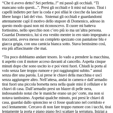
“Che ti avevo detto? Sei perfetta..!” mi passò gli occhiali. “Ti
mancano solo questi...”. Presi gli occhiali e li misi sul naso. Tirai i
capelli indietro per fare la coda e poi sfilai le ciocche da lasciare
libere lungo i lati del viso. Sistemai gli occhiali e guardandomi
attentamente capì il motivo dello stupore di Domenico, adesso in
questo modo quasi non mi riconoscevo. Il cuore mi batteva
fortissimo, nello specchio non c’ero più io ma un’altra persona.
Guardai Domenico, lui si era vestito mentre io ero stato impegnato a
truccarmi, aveva messo un completo spezzato con pantalone blu e
giacca grigia, con una camicia bianca sotto. Stava benissimo così,
era più affascinante che mai.
“Tra poco dobbiamo andare tesoro. Io vado a prendere la macchina,
ti aspetto con il motore acceso davanti al cancello. Aspetta cinque
minuti dopo che sono uscito io e poi vieni fuori. Chiudi la porta al
volo senza fare troppo rumore e poi raggiungimi subito.” annuì
senza dire una parola. Lui prese le chiavi della macchina e uscì
senza aggiungere altro. Nell’attesa, andai in camera e dall’armadio
tirai fuori una piccola borsetta nera nella quale misi il cellulare e le
chiavi di casa. Dall’armadio presi un blazer di pelle nera,
indossandolo notai che le maniche erano un po’ corte, ma non si
notava tantissimo. Aspettai qualche minuto, poi presi le chiavi di
casa, guardai dallo spioncino se ci fosse qualcuno nel corridoio e
uscì lentamente. Cercavo di non fare troppo rumore con i tacchi, tirai
lentamente la porta e piano piano feci scattare la serratura. Iniziai a