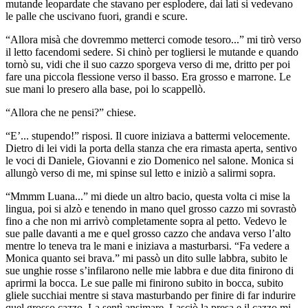
mutande leopardate che stavano per esplodere, dai lati si vedevano
le palle che uscivano fuori, grandi e scure.
“Allora misà che dovremmo metterci comode tesoro...” mi tirò verso
il letto facendomi sedere. Si chinò per togliersi le mutande e quando
tornò su, vidi che il suo cazzo sporgeva verso di me, dritto per poi
fare una piccola flessione verso il basso. Era grosso e marrone. Le
sue mani lo presero alla base, poi lo scappellò.
“Allora che ne pensi?” chiese.
“E’... stupendo!” risposi. Il cuore iniziava a battermi velocemente.
Dietro di lei vidi la porta della stanza che era rimasta aperta, sentivo
le voci di Daniele, Giovanni e zio Domenico nel salone. Monica si
allungò verso di me, mi spinse sul letto e iniziò a salirmi sopra.
“Mmmm Luana...” mi diede un altro bacio, questa volta ci mise la
lingua, poi si alzò e tenendo in mano quel grosso cazzo mi sovrastò
fino a che non mi arrivò completamente sopra al petto. Vedevo le
sue palle davanti a me e quel grosso cazzo che andava verso l’alto
mentre lo teneva tra le mani e iniziava a masturbarsi. “Fa vedere a
Monica quanto sei brava.” mi passò un dito sulle labbra, subito le
sue unghie rosse s’infilarono nelle mie labbra e due dita finirono di
aprirmi la bocca. Le sue palle mi finirono subito in bocca, subito
gliele succhiai mentre si stava masturbando per finire di far indurire
quel grosso cazzo. La sentì ansimare. Lasciò la presa e il cazzo mi