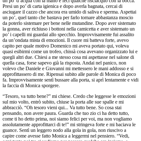
un po’ d’acqua con la mano e feci qualche risciacquo con la bocca.
Presi un po’ di carta igienica e dopo averla bagnata, cercai di
asciugare il cazzo che ancora era umido di saliva e sperma. Aspettai
un po’, quel tanto che bastava per farlo tornare abbastanza moscio
da poterlo sistemare per bene nelle mutandine. Dopo aver sistemato
la gonna, aver richiuso i bottoni nella camicetta e aver sistemato un
po’ i capelli mi guardai allo specchio. Improvvisamente fui assalito
da un’ondata mista di emozioni. Il cuore mi batteva forte, avevo
capito per quale motivo Domenico mi aveva portato qui, voleva
quasi esibirmi come un trofeo, chissà cosa avevano organizzato lui e
quegli altri due. Chiesi a me stesso cosa mi aspettasse nel salone di
quella casa, forse sapevo già la risposta. Andai nel panico, non
volevo che Daniele e Giovanni mi mettessero le mani addosso e si
approfittassero di me. Ripensai subito alle parole di Monica di poco
fa. Improvvisamente sentì bussare alla porta, si aprì lentamente e vidi
la faccia di Monica sporgere.
“Tesoro, va tutto bene?” mi chiese. Credo che leggesse le emozioni
sul mio volto, entrò subito, chiuse la porta alle sue spalle e mi
abbracciò. “Oh tesoro vieni qui... Va tutto bene. So cosa stai
pensando, non avere paura. Guarda che tuo zio ci ha detto tutto,
come ti ho detto prima, noi siamo felici per voi, ma non vogliamo
assolutamente approfittarci di te!” mi stringeva forte e mi baciava le
guance. Sentì un leggero nodo alla gola in gola, non riuscivo a
capire come avesse fatto Monica a leggermi nel pensiero. “Vedi,