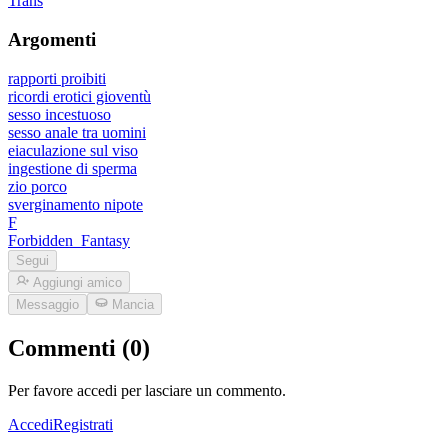
Trans
Argomenti
rapporti proibiti
ricordi erotici gioventù
sesso incestuoso
sesso anale tra uomini
eiaculazione sul viso
ingestione di sperma
zio porco
sverginamento nipote
F
Forbidden_Fantasy
Segui
Aggiungi amico
Messaggio
Mancia
Commenti (0)
Per favore accedi per lasciare un commento.
Accedi
Registrati