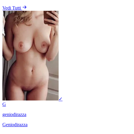
Vedi Tutti
✓
G
geniodirazza
Geniodirazza