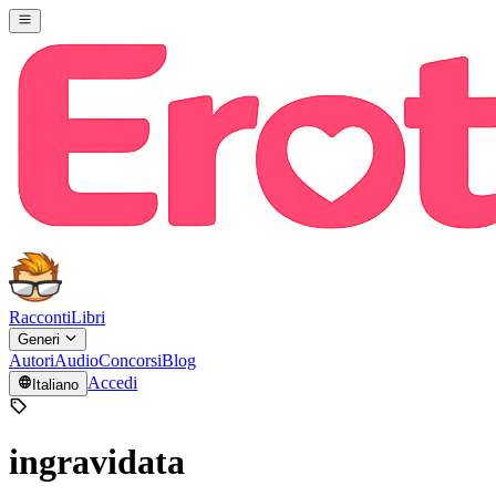
Racconti
Libri
Generi
Autori
Audio
Concorsi
Blog
Accedi
Italiano
ingravidata