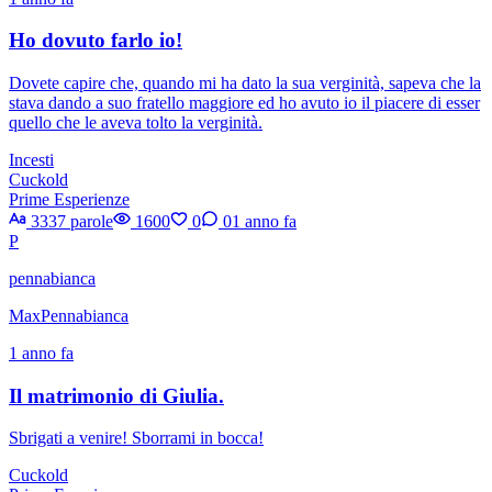
Ho dovuto farlo io!
Dovete capire che, quando mi ha dato la sua verginità, sapeva che la
stava dando a suo fratello maggiore ed ho avuto io il piacere di esser
quello che le aveva tolto la verginità.
Incesti
Cuckold
Prime Esperienze
3337 parole
1600
0
0
1 anno fa
P
pennabianca
MaxPennabianca
1 anno fa
Il matrimonio di Giulia.
Sbrigati a venire! Sborrami in bocca!
Cuckold