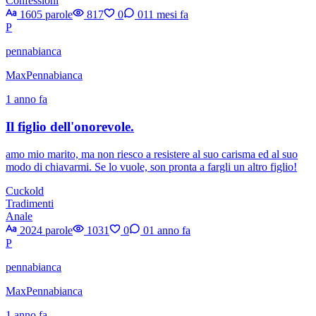
Confessioni
1605 parole
817
0
0
11 mesi fa
P
pennabianca
MaxPennabianca
1 anno fa
Il figlio dell'onorevole.
amo mio marito, ma non riesco a resistere al suo carisma ed al suo
modo di chiavarmi. Se lo vuole, son pronta a fargli un altro figlio!
Cuckold
Tradimenti
Anale
2024 parole
1031
0
0
1 anno fa
P
pennabianca
MaxPennabianca
1 anno fa