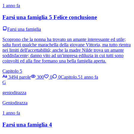
1 anno fa
Farsi una famiglia 5 Felice conclusione
Farsi una famiglia
Scoprono che la nonna ha trovato un amante interessante ed utile;
salta fuori qualche marachella della giovane Vittoria, ma tutto rientra
nei limiti dell'accettabilità; anche la madre Nilde trova un amante
soddisfacente; danno vito ad un'impresa ediluzia in cui tutti sono
coinvolti ed alla fine formano una bella famiglia aperta.
Capitolo 5
3494 parole
300
0
0
Capitolo.5
1 anno fa
G
geniodirazza
Geniodirazza
1 anno fa
Farsi una famiglia 4