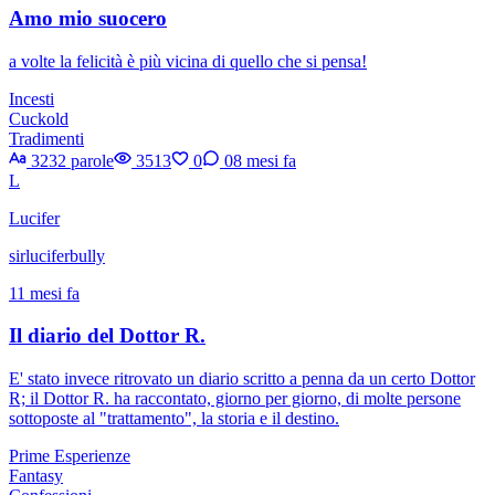
Amo mio suocero
a volte la felicità è più vicina di quello che si pensa!
Incesti
Cuckold
Tradimenti
3232 parole
3513
0
0
8 mesi fa
L
Lucifer
sirluciferbully
11 mesi fa
Il diario del Dottor R.
E' stato invece ritrovato un diario scritto a penna da un certo Dottor
R; il Dottor R. ha raccontato, giorno per giorno, di molte persone
sottoposte al "trattamento", la storia e il destino.
Prime Esperienze
Fantasy