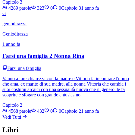
Capitolo 3
4289 parole
323
0
0
Capitolo.3
1 anno fa
G
geniodirazza
Geniodirazza
1 anno fa
Farsi una famiglia 2 Nonna Rina
Farsi una famiglia
Vanno a fare chiarezza con la madre e Vittoria fa incontrare l'uomo
che ama, ex marito di sua madre, alla nonna Vittoria che cambia i
suoi costumi arcaici con una sessualità nuova che il 'genero' le fa
scoprire e sfogare con grande entusiasmo.
Capitolo 2
4568 parole
432
0
0
Capitolo.2
1 anno fa
Vedi Tutti
Libri