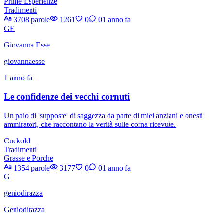
Prime Esperienze
Tradimenti
3708 parole
1261
0
0
1 anno fa
GE
Giovanna Esse
giovannaesse
1 anno fa
Le confidenze dei vecchi cornuti
Un paio di 'supposte' di saggezza da parte di miei anziani e onesti
ammiratori, che raccontano la verità sulle corna ricevute.
Cuckold
Tradimenti
Grasse e Porche
1354 parole
3177
0
0
1 anno fa
G
geniodirazza
Geniodirazza