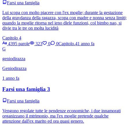
Farsi una famiglia
Lui scopa con molto piacere con l'ex moglie; durante la gestazione
della gravdanza della ragazza, scopa con madre e nonna senza limiti;
quando la moglie ritorna nel ieno dlele funzioni, col bimbo nao, si
divie tra le tre on molta lucidità
Capitolo 4
4395 parole
323
0
0
Capitolo.4
1 anno fa
G
geniodirazza
Geniodirazza
1 anno fa
Farsi una famiglia 3
Farsi una famiglia
Vengono regolate tutte le pendenze economiche, i due innamorati
organizzano il mtrimonio, ma l'ex moglie pretende qualche
attenzione dall'ex marito ed ora quasi genero.