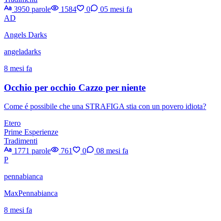
3950 parole
1584
0
0
5 mesi fa
AD
Angels Darks
angeladarks
8 mesi fa
Occhio per occhio Cazzo per niente
Come é possibile che una STRAFIGA stia con un povero idiota?
Etero
Prime Esperienze
Tradimenti
1771 parole
761
0
0
8 mesi fa
P
pennabianca
MaxPennabianca
8 mesi fa