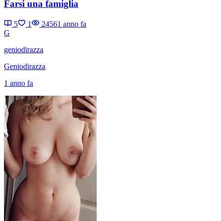
Farsi una famiglia
5
1
2456
1 anno fa
G
geniodirazza
Geniodirazza
1 anno fa