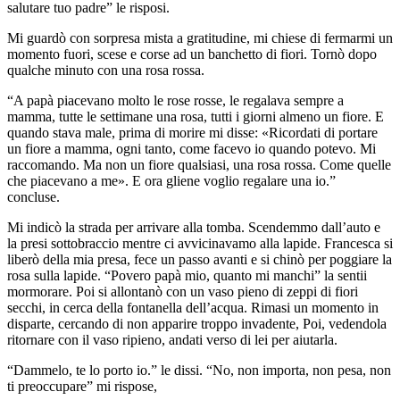
salutare tuo padre” le risposi.
Mi guardò con sorpresa mista a gratitudine, mi chiese di fermarmi un
momento fuori, scese e corse ad un banchetto di fiori. Tornò dopo
qualche minuto con una rosa rossa.
“A papà piacevano molto le rose rosse, le regalava sempre a
mamma, tutte le settimane una rosa, tutti i giorni almeno un fiore. E
quando stava male, prima di morire mi disse: «Ricordati di portare
un fiore a mamma, ogni tanto, come facevo io quando potevo. Mi
raccomando. Ma non un fiore qualsiasi, una rosa rossa. Come quelle
che piacevano a me». E ora gliene voglio regalare una io.”
concluse.
Mi indicò la strada per arrivare alla tomba. Scendemmo dall’auto e
la presi sottobraccio mentre ci avvicinavamo alla lapide. Francesca si
liberò della mia presa, fece un passo avanti e si chinò per poggiare la
rosa sulla lapide. “Povero papà mio, quanto mi manchi” la sentii
mormorare. Poi si allontanò con un vaso pieno di zeppi di fiori
secchi, in cerca della fontanella dell’acqua. Rimasi un momento in
disparte, cercando di non apparire troppo invadente, Poi, vedendola
ritornare con il vaso ripieno, andati verso di lei per aiutarla.
“Dammelo, te lo porto io.” le dissi. “No, non importa, non pesa, non
ti preoccupare” mi rispose,