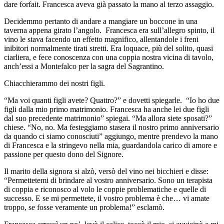
dare forfait. Francesca aveva già passato la mano al terzo assaggio.
Decidemmo pertanto di andare a mangiare un boccone in una
taverna appena girato l’angolo. Francesca era sull’allegro spinto, il
vino le stava facendo un effetto magnifico, allentandole i freni
inibitori normalmente tirati stretti. Era loquace, più del solito, quasi
ciarliera, e fece conoscenza con una coppia nostra vicina di tavolo,
anch’essi a Montefalco per la sagra del Sagrantino.
Chiacchierammo dei nostri figli.
“Ma voi quanti figli avete? Quattro?” e dovetti spiegarle. “Io ho due
figli dalla mio primo matrimonio. Francesca ha anche lei due figli
dal suo precedente matrimonio” spiegai. “Ma allora siete sposati?”
chiese. “No, no. Ma festeggiamo stasera il nostro primo anniversario
da quando ci siamo conosciuti” aggiungo, mentre prendevo la mano
di Francesca e la stringevo nella mia, guardandola carico di amore e
passione per questo dono del Signore.
Il marito della signora si alzò, versò del vino nei bicchieri e disse:
“Permettetemi di brindare al vostro anniversario. Sono un terapista
di coppia e riconosco al volo le coppie problematiche e quelle di
successo. E se mi permettete, il vostro problema è che… vi amate
troppo, se fosse veramente un problema!” esclamò.