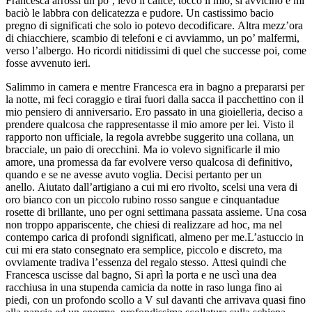
Francesca arrossì un po’, levò il calice, toccò il mio, si avvicinò e mi
baciò le labbra con delicatezza e pudore. Un castissimo bacio
pregno di significati che solo io potevo decodificare. Altra mezz’ora
di chiacchiere, scambio di telefoni e ci avviammo, un po’ malfermi,
verso l’albergo. Ho ricordi nitidissimi di quel che successe poi, come
fosse avvenuto ieri.
Salimmo in camera e mentre Francesca era in bagno a prepararsi per
la notte, mi feci coraggio e tirai fuori dalla sacca il pacchettino con il
mio pensiero di anniversario. Ero passato in una gioielleria, deciso a
prendere qualcosa che rappresentasse il mio amore per lei. Visto il
rapporto non ufficiale, la regola avrebbe suggerito una collana, un
bracciale, un paio di orecchini. Ma io volevo significarle il mio
amore, una promessa da far evolvere verso qualcosa di definitivo,
quando e se ne avesse avuto voglia. Decisi pertanto per un
anello. Aiutato dall’artigiano a cui mi ero rivolto, scelsi una vera di
oro bianco con un piccolo rubino rosso sangue e cinquantadue
rosette di brillante, uno per ogni settimana passata assieme. Una cosa
non troppo appariscente, che chiesi di realizzare ad hoc, ma nel
contempo carica di profondi significati, almeno per me.L’astuccio in
cui mi era stato consegnato era semplice, piccolo e discreto, ma
ovviamente tradiva l’essenza del regalo stesso. Attesi quindi che
Francesca uscisse dal bagno, Si aprì la porta e ne uscì una dea
racchiusa in una stupenda camicia da notte in raso lunga fino ai
piedi, con un profondo scollo a V sul davanti che arrivava quasi fino