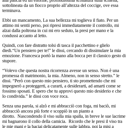
alla pancia ed un enorme, profondissima scollatura sulla schiena,
sottolineata da un fiocco proprio all’altezza del coccige, ove essa
terminava.
Ebbi un mancamento, La sua bellezza mi toglieva il fiato. Per un
attimo mi sentii perso, poi ripresi immediatamente il controllo, mi
alzai dalla poltrona in cui mi ero seduto, la presi per mano e la
condussi accanto al letto.
Quindi, con fare distratto tolsi di tasca il pacchettino e glielo
diedi.“Un pensiero per te!” le dissi, cercando di dissimulare la mia
emozione. Francesca portò la mano alla bocca per il classico gesto di
stupore.
“Volevo che questa nostra ricorrenza avesse un senso. Non è una
promessa di matrimonio, la mia. Almeno, non in senso stretto.” le
dissi. “Però con questo mio pensiero, ti sto promettendo che mi
impegnerò a proteggerti, a curarti, a desiderarti, ad amarti come se
fossimo sposati. E spero che tu approvi questo mio desiderio e che
lo condivida.” le dissi con voce roca.
Senza una parola, si alzò e mi abbracciò con foga, mi baciò, mi
abbracciò ancora più forte e scoppiò in un pianto a
dirotto. Nascondendo il viso sulla mia spalla, in breve le sue lacrime
mi bagnarono il collo della camicia. Ricordo che le presi il viso tra
le mie mani e la baciai delicatamente sulle labbra, poi la misi a