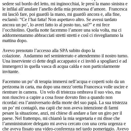
sedere sul bordo del letto, mi inginocchiai, le presi la mano sinistra e
le infilai all’anulare l’anello della mia promessa d’amore. Francesca
mi lasciò fare, poi guardò la mano, mi guardò ancora e, alla fine,
esclamò: “Ce l’hai fatta! Non aspettavo altro. Se avessi tardato
ancora un po’, lo avrei fatto io al posto tuo, sai?” e mi fece
l’occhiolino. Quella notte facemmo l’amore una sola volta, ma ci
addormentammo abbracciati stretti stretti e così ci risvegliammo la
mattina dopo.
Avevo prenotato l’accesso alla SPA subito dopo la
colazione. Andammo nel seminterrato e attendemmo il nostro turno.
Una inserviente ci dette degli accappatoi e ci invitò a spogliarci e ad
immergerci in quella vasca di acqua calda e non particolarmente
invitante.
Facemmo un po’ di terapia immersi nell’acqua e coperti solo da un
perizoma in carta, ma dopo una mezz’oretta Francesca volle uscire e
rientrare in camera. Un velo di tristezza ombrava il suo viso, ma
non riuscivo a capire a cosa fosse dovuto fino a quando non
ricordai: era l’anniversario della morte del suo papà. La sua tristezza
un po’ mi contagiò, ma capii che non aveva intenzione di farmi
pesare la situazione, anzi, mi chiese di andare a fare un giro per il
paese. Nel frattempo, mi chiamò la mia segretaria e mi disse che
l’amministratore delegato mi aveva cercato con una certa urgenza e
che aveva fissato una video-conferenza nel tardo pomeriggio. Avevo