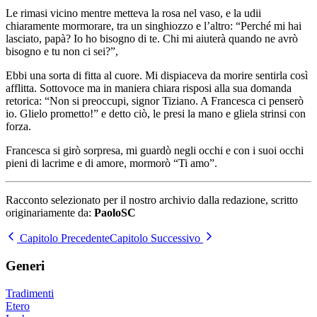
Le rimasi vicino mentre metteva la rosa nel vaso, e la udii
chiaramente mormorare, tra un singhiozzo e l’altro: “Perché mi hai
lasciato, papà? Io ho bisogno di te. Chi mi aiuterà quando ne avrò
bisogno e tu non ci sei?”,
Ebbi una sorta di fitta al cuore. Mi dispiaceva da morire sentirla così
afflitta. Sottovoce ma in maniera chiara risposi alla sua domanda
retorica: “Non si preoccupi, signor Tiziano. A Francesca ci penserò
io. Glielo prometto!” e detto ciò, le presi la mano e gliela strinsi con
forza.
Francesca si girò sorpresa, mi guardò negli occhi e con i suoi occhi
pieni di lacrime e di amore, mormorò “Ti amo”.
Racconto selezionato per il nostro archivio dalla redazione, scritto
originariamente da:
PaoloSC
Capitolo Precedente
Capitolo Successivo
Generi
Tradimenti
Etero