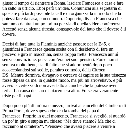
giusto il tempo di rientrare a Roma, lasciare Francesca a casa e fare
un salto in ufficio. Ebbi però un’idea. Comunicai alla segretaria di
spostare più tardi possibile la call e di organizzarla in modo che la
potessi fare da casa, con comodo. Dopo ciò, dissi a Francesca che
saremmo rientrati un po’ prima per via di quella video conferenza.
Accettò senza alcuna ritrosia, consapevole del fatto che il dovere è il
dovere.
Decisi di fare tutta la Flaminia anziché passare per la E45, e
giustificai a Francesca questa scelta con il desiderio di fare un
piacevole giro in macchina, senza troppa fretta. Francesca annuì
senza convinzione, persa com’era nei suoi pensieri. Forse non si
sentiva molto bene, sta di fatto che si addormentò dopo poco
accoccolandosi sul sedile, peraltro comodo, della Citroen
DS. Mentre dormiva, divagavo e cercavo di capire se la sua tristezza
fosse dipesa da me, in qualche modo, ma più mi arrovellavo, e più
avevo la certezza di non aver fatto alcunché che la potesse aver
ferita. La causa del suo dispiacere era altro. Forse era veramente
triste per il papà.
Dopo poco più di un’ora e mezzo, arrivai al cancello del Cimitero di
Prima Porta, dove sapevo che era la tomba del papà di
Francesca. Proprio in quel momento, Francesca si svegliò, si guardò
un po’ in giro e stupita mi chiese: “Ma dove stiamo? Ma che ci
facciamo al cimitero?”. “Pensavo che avessi piacere a venire a