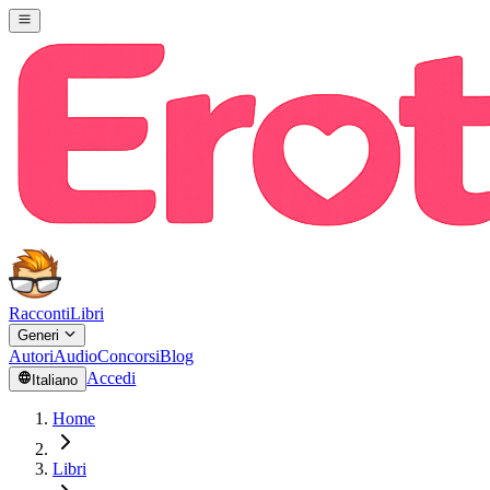
Racconti
Libri
Generi
Autori
Audio
Concorsi
Blog
Accedi
Italiano
Home
Libri