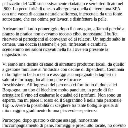
palazzetto del ‘400 successivamente riadattato e semi riedificato nel
‘800. La peculiarità di questo albergo era quella di avere una SPA
con una vasca di acqua naturale solforosa, intercettata da una fonte
sottostante, che era ottima per lavacri e disinfettare la pelle.
Arrivammo il tardo pomeriggio dopo il convegno, affamati perché a
pranzo in pratica non avevamo toccato cibo, nonostante il buffet
riservato ai partecipanti al convegno ed ai relatori. Un rapido salto in
camera, una doccia (assieme!) e poi, rinfrescati e cambiati,
scendemmo nei saloni ricavati nella hall ove era presente la
degustazione.
Vi erano una decina di stand di altrettanti produttori locali, da quello
a gestione familiare all’industria con decine di dipendenti. Centinaia
di bottiglie in bella mostra e assaggi accompagnati da taglieri di
salumi e formaggi locali con pane e focacce
freschissime. All’ingresso del percorso ci fornirono di due calici
Borgogna, un tipo di bicchiere molto panciuto, in grado di far
arieggiare il vino ed esaltarne le qualità ed i profumi. Non sono un
esperto, ma mi piace il rosso ed il Sagrantino è nella mia personale
Top 5. Avere la possibilità di scegliere tra tante bottiglie quella di
mio maggior gradimento fu una piacevole esperienza.
Purtroppo, dopo quattro o cinque assaggi, nonostante
l’accompagnamento di pane, formaggi e prosciutto locale, ho dovuto