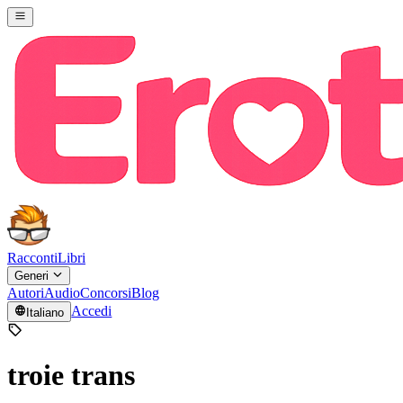
Racconti
Libri
Generi
Autori
Audio
Concorsi
Blog
Accedi
Italiano
troie trans