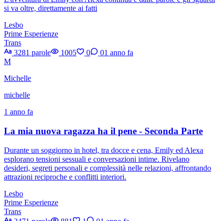
si va oltre, direttamente ai fatti
Lesbo
Prime Esperienze
Trans
3281 parole
1005
0
0
1 anno fa
M
Michelle
michelle
1 anno fa
La mia nuova ragazza ha il pene - Seconda Parte
Durante un soggiorno in hotel, tra docce e cena, Emily ed Alexa
esplorano tensioni sessuali e conversazioni intime. Rivelano
desideri, segreti personali e complessità nelle relazioni, affrontando
attrazioni reciproche e conflitti interiori.
Lesbo
Prime Esperienze
Trans