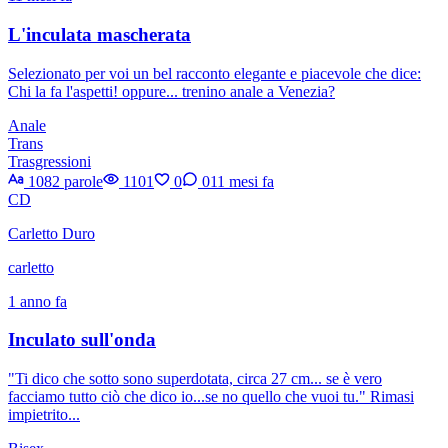
L'inculata mascherata
Selezionato per voi un bel racconto elegante e piacevole che dice:
Chi la fa l'aspetti! oppure... trenino anale a Venezia?
Anale
Trans
Trasgressioni
1082 parole
1101
0
0
11 mesi fa
CD
Carletto Duro
carletto
1 anno fa
Inculato sull'onda
"Ti dico che sotto sono superdotata, circa 27 cm... se è vero
facciamo tutto ciò che dico io...se no quello che vuoi tu." Rimasi
impietrito...