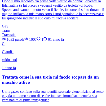
Dopo il mio racconto "la prima volta vestito da donna", diventai la
fidanzatina (a lui piaceva vedermi vestito da troietta) di Roby.
Spesso andavamo in moto verso il fienile, io come al solito durante il
tragitto infilavo la mia mano sotto i suoi pantaloni e lo accarezzavo e
lui spingendo indietro il suo culo mi faceva eccitare.
Gay
Trans
Travestiti
1032 parole
1007
1
0
1 anno fa
C
Claudia
caldo_sud
1 anno fa
Trattata come la sua troia mi faccio scopare da un
maschio attivo
Un ragazzo confuso sulla sua identità sessuale viene iniziato al sesso
gay da un uomo sicuro di se che intuisce immediatamente la sua
vera natura di putta transgender