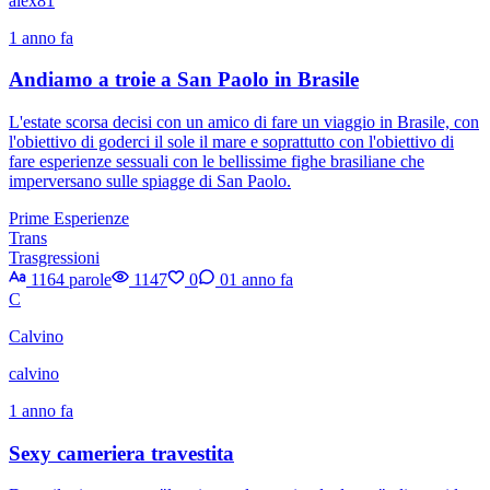
alex81
1 anno fa
Andiamo a troie a San Paolo in Brasile
L'estate scorsa decisi con un amico di fare un viaggio in Brasile, con
l'obiettivo di goderci il sole il mare e soprattutto con l'obiettivo di
fare esperienze sessuali con le bellissime fighe brasiliane che
imperversano sulle spiagge di San Paolo.
Prime Esperienze
Trans
Trasgressioni
1164 parole
1147
0
0
1 anno fa
C
Calvino
calvino
1 anno fa
Sexy cameriera travestita