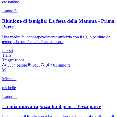
erosonline
1 anno fa
Riunione di famiglia: La festa della Mamma - Prima
Parte
Una madre fa inconsapevolmente amicizia con il figlio perduto da
tempo, che ora è una bellissima trans.
Incesti
Trans
Trasgressioni
3384 parole
1433
0
0
1 anno fa
M
Michelle
michelle
1 anno fa
La mia nuova ragazza ha il pene - Terza parte
L'avventura di Emily con Alexa continua e dalle parole e gli sguardi