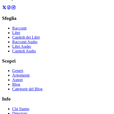
Sfoglia
Racconti
Libri
Capitoli dei Libri
Racconti Audio
Libri Audio
Capitoli Audio
Scopri
Generi
Argomenti
Autori
Blog
Categorie del Blog
Info
Chi Siamo
Directory