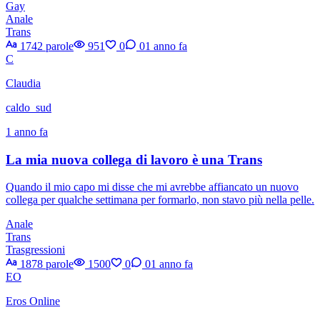
Gay
Anale
Trans
1742 parole
951
0
0
1 anno fa
C
Claudia
caldo_sud
1 anno fa
La mia nuova collega di lavoro è una Trans
Quando il mio capo mi disse che mi avrebbe affiancato un nuovo
collega per qualche settimana per formarlo, non stavo più nella pelle.
Anale
Trans
Trasgressioni
1878 parole
1500
0
0
1 anno fa
EO
Eros Online