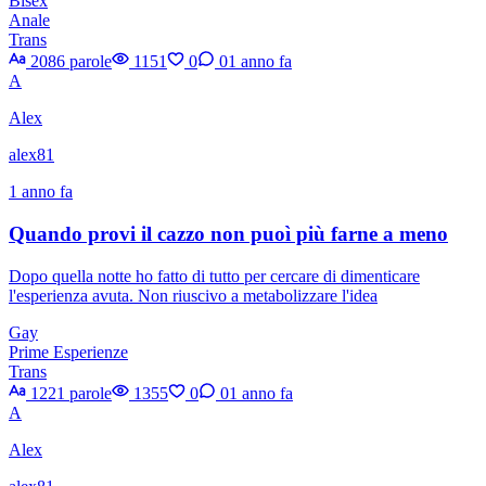
Bisex
Anale
Trans
2086 parole
1151
0
0
1 anno fa
A
Alex
alex81
1 anno fa
Quando provi il cazzo non puoì più farne a meno
Dopo quella notte ho fatto di tutto per cercare di dimenticare
l'esperienza avuta. Non riuscivo a metabolizzare l'idea
Gay
Prime Esperienze
Trans
1221 parole
1355
0
0
1 anno fa
A
Alex