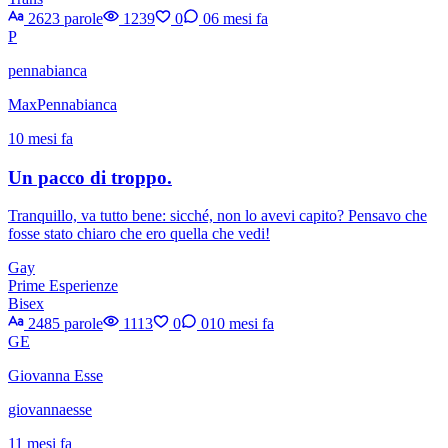
2623 parole
1239
0
0
6 mesi fa
P
pennabianca
MaxPennabianca
10 mesi fa
Un pacco di troppo.
Tranquillo, va tutto bene: sicché, non lo avevi capito? Pensavo che
fosse stato chiaro che ero quella che vedi!
Gay
Prime Esperienze
Bisex
2485 parole
1113
0
0
10 mesi fa
GE
Giovanna Esse
giovannaesse
11 mesi fa