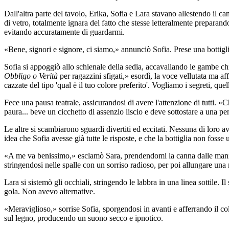
Dall'altra parte del tavolo, Erika, Sofia e Lara stavano allestendo il ca
di vetro, totalmente ignara del fatto che stesse letteralmente preparan
evitando accuratamente di guardarmi.
«Bene, signori e signore, ci siamo,» annunciò Sofia. Prese una bottiglia 
Sofia si appoggiò allo schienale della sedia, accavallando le gambe ch
Obbligo o Verità
per ragazzini sfigati,» esordì, la voce vellutata ma 
cazzate del tipo 'qual è il tuo colore preferito'. Vogliamo i segreti, que
Fece una pausa teatrale, assicurandosi di avere l'attenzione di tutti. «
paura... beve un cicchetto di assenzio liscio e deve sottostare a una p
Le altre si scambiarono sguardi divertiti ed eccitati. Nessuna di loro
idea che Sofia avesse già tutte le risposte, e che la bottiglia non foss
«A me va benissimo,» esclamò Sara, prendendomi la canna dalle mani e 
stringendosi nelle spalle con un sorriso radioso, per poi allungare una
Lara si sistemò gli occhiali, stringendo le labbra in una linea sottile.
gola. Non avevo alternative.
«Meraviglioso,» sorrise Sofia, sporgendosi in avanti e afferrando il coll
sul legno, producendo un suono secco e ipnotico.