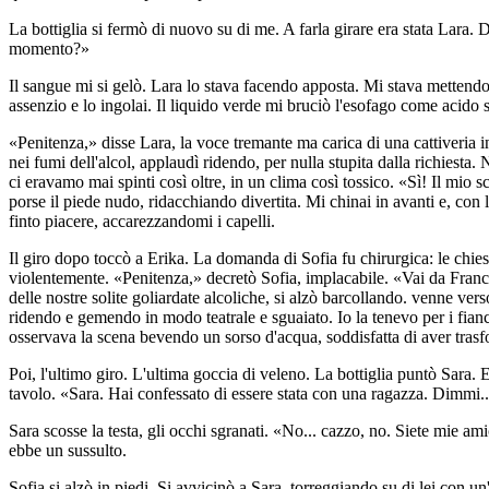
La bottiglia si fermò di nuovo su di me. A farla girare era stata Lara. 
momento?»
Il sangue mi si gelò. Lara lo stava facendo apposta. Mi stava mettend
assenzio e lo ingolai. Il liquido verde mi bruciò l'esofago come acido s
«Penitenza,» disse Lara, la voce tremante ma carica di una cattiveria in
nei fumi dell'alcol, applaudì ridendo, per nulla stupita dalla richiesta
ci eravamo mai spinti così oltre, in un clima così tossico. «Sì! Il mio s
porse il piede nudo, ridacchiando divertita. Mi chinai in avanti e, con l
finto piacere, accarezzandomi i capelli.
Il giro dopo toccò a Erika. La domanda di Sofia fu chirurgica: le chie
violentemente. «Penitenza,» decretò Sofia, implacabile. «Vai da Franci, m
delle nostre solite goliardate alcoliche, si alzò barcollando. venne vers
ridendo e gemendo in modo teatrale e sguaiato. Io la tenevo per i fianchi
osservava la scena bevendo un sorso d'acqua, soddisfatta di aver trasfor
Poi, l'ultimo giro. L'ultima goccia di veleno. La bottiglia puntò Sara. E
tavolo. «Sara. Hai confessato di essere stata con una ragazza. Dimmi..
Sara scosse la testa, gli occhi sgranati. «No... cazzo, no. Siete mie a
ebbe un sussulto.
Sofia si alzò in piedi. Si avvicinò a Sara, torreggiando su di lei con un