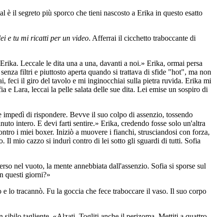
al è il segreto più sporco che tieni nascosto a Erika in questo esatto
ei e tu mi ricatti per un video
. Afferrai il cicchetto traboccante di
i Erika. Leccale le dita una a una, davanti a noi.» Erika, ormai persa
enza filtri e piuttosto aperta quando si trattava di sfide "hot", ma non
, feci il giro del tavolo e mi inginocchiai sulla pietra ruvida. Erika mi
a e Lara, leccai la pelle salata delle sue dita. Lei emise un sospiro di
e impedì di rispondere. Bevve il suo colpo di assenzio, tossendo
nuto intero. E devi farti sentire.» Erika, credendo fosse solo un'altra
contro i miei boxer. Iniziò a muovere i fianchi, strusciandosi con forza,
l mio cazzo si indurì contro di lei sotto gli sguardi di tutti. Sofia
perso nel vuoto, la mente annebbiata dall'assenzio. Sofia si sporse sul
n questi giorni?»
 e lo tracannò. Fu la goccia che fece traboccare il vaso. Il suo corpo
 sibilo tagliente. «Alzati. Togliti anche il perizoma. Mettiti a quattro