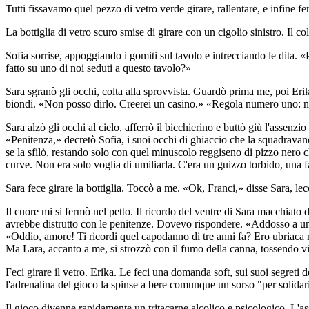
Tutti fissavamo quel pezzo di vetro verde girare, rallentare, e infine 
La bottiglia di vetro scuro smise di girare con un cigolio sinistro. Il co
Sofia sorrise, appoggiando i gomiti sul tavolo e intrecciando le dita. «
fatto su uno di noi seduti a questo tavolo?»
Sara sgranò gli occhi, colta alla sprovvista. Guardò prima me, poi Eri
biondi. «Non posso dirlo. Creerei un casino.» «Regola numero uno: nien
Sara alzò gli occhi al cielo, afferrò il bicchierino e buttò giù l'assenz
«Penitenza,» decretò Sofia, i suoi occhi di ghiaccio che la squadravano da
se la sfilò, restando solo con quel minuscolo reggiseno di pizzo nero c
curve. Non era solo voglia di umiliarla. C'era un guizzo torbido, una 
Sara fece girare la bottiglia. Toccò a me. «Ok, Franci,» disse Sara, le
Il cuore mi si fermò nel petto. Il ricordo del ventre di Sara macchiato
avrebbe distrutto con le penitenze. Dovevo rispondere. «Addosso a una 
«Oddio, amore! Ti ricordi quel capodanno di tre anni fa? Ero ubriaca ma
Ma Lara, accanto a me, si strozzò con il fumo della canna, tossendo v
Feci girare il vetro. Erika. Le feci una domanda soft, sui suoi segreti 
l'adrenalina del gioco la spinse a bere comunque un sorso "per solida
Il gioco divenne rapidamente un tritacarne alcolico e psicologico. L'ass