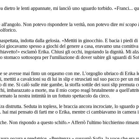
Da dietro le lenti appannate, mi lanciò uno sguardo torbido. «Franci... qu
o all'angolo. Non potevo rispondere la verità, non potevo dire
mi scopo l
olforico.
aspettata, indotta dalla gelosia. «Mettiti in ginocchio. E bacia i piedi d
. Noi giocavamo spesso a giochi del genere a casa, eravamo una comitiva s
chiavetto!» esclamò Erika. Chiusi gli occhi, ingoiando la dignità. Mi alzai
o stomaco sottosopra per l'umiliazione di dover subire gli sguardi di Sofi
se se avesse mai finto un orgasmo con me. L'orgoglio ubriaco di Erika l
ettiti a cavalcioni su di lui in slip e strusciati sul suo pacco per un mi
o di me. Si calò sulle mie gambe, la stoffa sottile dei suoi slip premuta 
, imbarazzato a morte, ma il mio corpo reagì brutalmente a quell'attrito. I
mato la nostra intimità in un fottuto spettacolo da circo.
ra distrutta. Seduta in topless, le braccia ancora incrociate, lo sguardo 
. hai mai pensato di farti me o Erika, mentre ci cambiavamo in camera i
miche. Non rispondo a questo schifo.» Afferrò l'ultimo bicchierino rimasto
'aura oscura e predatrice. «Penitenza,» sussurrò Sofia, la voce che era un