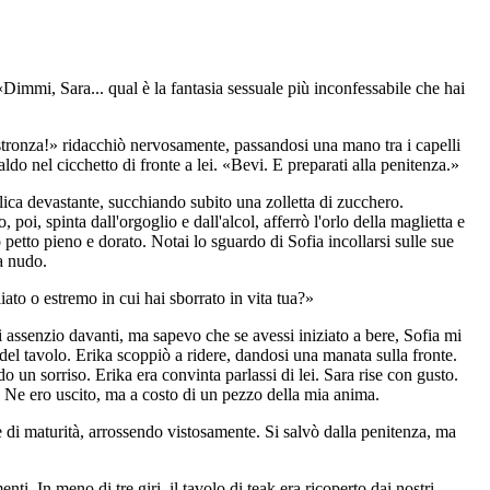
 «Dimmi, Sara... qual è la fantasia sessuale più inconfessabile che hai
 stronza!» ridacchiò nervosamente, passandosi una mano tra i capelli
o nel cicchetto di fronte a lei. «Bevi. E preparati alla penitenza.»
colica devastante, succhiando subito una zolletta di zucchero.
poi, spinta dall'orgoglio e dall'alcol, afferrò l'orlo della maglietta e
petto pieno e dorato. Notai lo sguardo di Sofia incollarsi sulle sue
a nudo.
ato o estremo in cui hai sborrato in vita tua?»
i assenzio davanti, ma sapevo che se avessi iniziato a bere, Sofia mi
el tavolo. Erika scoppiò a ridere, dandosi una manata sulla fronte.
un sorriso. Erika era convinta parlassi di lei. Sara rise con gusto.
. Ne ero uscito, ma a costo di un pezzo della mia anima.
me di maturità, arrossendo vistosamente. Si salvò dalla penitenza, ma
i. In meno di tre giri, il tavolo di teak era ricoperto dai nostri