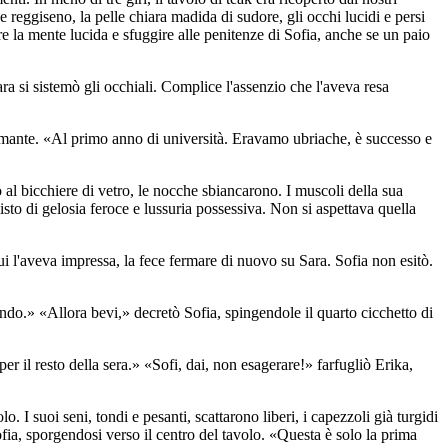
e reggiseno, la pelle chiara madida di sudore, gli occhi lucidi e persi
e la mente lucida e sfuggire alle penitenze di Sofia, anche se un paio
Lara si sistemò gli occhiali. Complice l'assenzio che l'aveva resa
sarmante. «Al primo anno di università. Eravamo ubriache, è successo e
 al bicchiere di vetro, le nocche sbiancarono. I muscoli della sua
isto di gelosia feroce e lussuria possessiva. Non si aspettava quella
cui l'aveva impressa, la fece fermare di nuovo su Sara. Sofia non esitò.
ondo.» «Allora bevi,» decretò Sofia, spingendole il quarto cicchetto di
r il resto della sera.» «Sofi, dai, non esagerare!» farfugliò Erika,
o. I suoi seni, tondi e pesanti, scattarono liberi, i capezzoli già turgidi
ofia, sporgendosi verso il centro del tavolo. «Questa è solo la prima