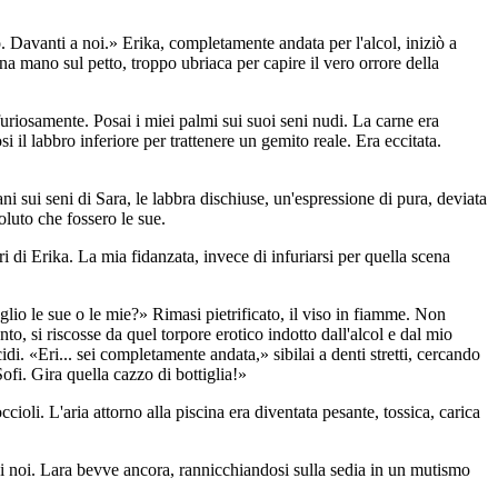
. Davanti a noi.» Erika, completamente andata per l'alcol, iniziò a
na mano sul petto, troppo ubriaca per capire il vero orrore della
uriosamente. Posai i miei palmi sui suoi seni nudi. La carne era
 il labbro inferiore per trattenere un gemito reale. Era eccitata.
i sui seni di Sara, le labbra dischiuse, un'espressione di pura, deviata
luto che fossero le sue.
i di Erika. La mia fidanzata, invece di infuriarsi per quella scena
glio le sue o le mie?» Rimasi pietrificato, il viso in fiamme. Non
nto, si riscosse da quel torpore erotico indotto dall'alcol e dal mio
di. «Eri... sei completamente andata,» sibilai a denti stretti, cercando
fi. Gira quella cazzo di bottiglia!»
cioli. L'aria attorno alla piscina era diventata pesante, tossica, carica
i noi. Lara bevve ancora, rannicchiandosi sulla sedia in un mutismo