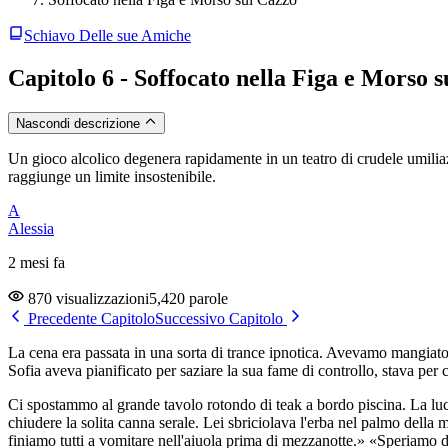
Schiavo Delle sue Amiche
Capitolo 6 - Soffocato nella Figa e Morso 
Nascondi descrizione
Un gioco alcolico degenera rapidamente in un teatro di crudele umiliazi
raggiunge un limite insostenibile.
A
Alessia
2 mesi fa
870 visualizzazioni
5,420 parole
Precedente Capitolo
Successivo Capitolo
La cena era passata in una sorta di trance ipnotica. Avevamo mangiato 
Sofia aveva pianificato per saziare la sua fame di controllo, stava per 
Ci spostammo al grande tavolo rotondo di teak a bordo piscina. La luce a
chiudere la solita canna serale. Lei sbriciolava l'erba nel palmo della
finiamo tutti a vomitare nell'aiuola prima di mezzanotte.» «Speriamo d