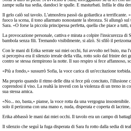
zampe sulla tua sedia, dandoci le spalle. E masturbati. Infila le dita de
Il gelo calò sul tavolo. L'atmosfera passò da goliardica a terrificante.
fuoco la scena, il tono allarmato nonostante la sbronza. Si allungò sul
Sara. «O forse la piccola principessa perfetta, quella che piace a tutti, 
La provocazione personale, cattiva e mirata a colpire l'insicurezza di 
bambola senza fili. Tremando visibilmente, si alzò. Si sfilò il perizoma
Con le mani di Erika serrate sui miei occhi, fui avvolto nel buio, ma l'
si percepiva era il silenzio irreale della villa, rotto solo dal frinire d
contro se stessa riempirono la notte. Il suo respiro si fece affannoso, 
«Più a fondo,» sussurrò Sofia, la voce carica di un'eccitazione torbida
Ma proprio quando il ritmo delle dita si fece più concitato, l'illusione
coprendosi il viso. La realtà la investì con la violenza di un treno 
sua stessa amica.
«No... no, basta,» pianse, la voce rotta da una vergogna insostenibile.
solo il perizoma con una mano e, nuda, disperata e coperta di lacrime, c
Erika abbassò le mani dai miei occhi. Il tavolo era un campo di battagli
Il silenzio che seguì la fuga disperata di Sara fu rotto dalla sedia di te