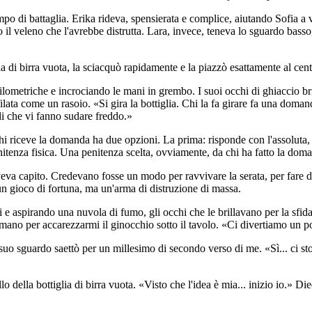
mpo di battaglia. Erika rideva, spensierata e complice, aiutando Sofia a v
do il veleno che l'avrebbe distrutta. Lara, invece, teneva lo sguardo bass
di birra vuota, la sciacquò rapidamente e la piazzò esattamente al centro 
ilometriche e incrociando le mani in grembo. I suoi occhi di ghiaccio br
affilata come un rasoio. «Si gira la bottiglia. Chi la fa girare fa una d
lli che vi fanno sudare freddo.»
Chi riceve la domanda ha due opzioni. La prima: risponde con l'assoluta, f
enitenza fisica. Una penitenza scelta, ovviamente, da chi ha fatto la dom
 aveva capito. Credevano fosse un modo per ravvivare la serata, per fare
e un gioco di fortuna, ma un'arma di distruzione di massa.
aspirando una nuvola di fumo, gli occhi che le brillavano per la sfida.
 mano per accarezzarmi il ginocchio sotto il tavolo. «Ci divertiamo un po'
 Il suo sguardo saettò per un millesimo di secondo verso di me. «Sì... ci s
o della bottiglia di birra vuota. «Visto che l'idea è mia... inizio io.» Di