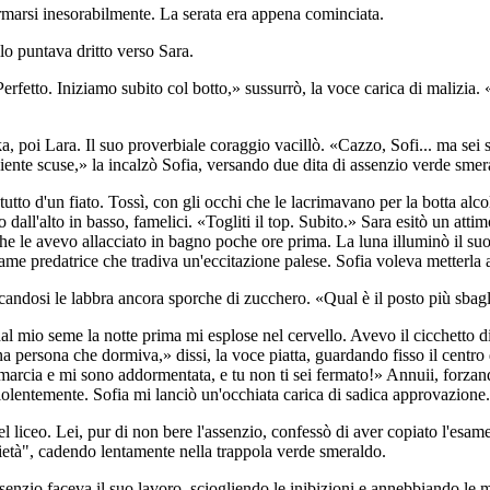
fermarsi inesorabilmente. La serata era appena cominciata.
llo puntava dritto verso Sara.
Perfetto. Iniziamo subito col botto,» sussurrò, la voce carica di malizia.
ka, poi Lara. Il suo proverbiale coraggio vacillò. «Cazzo, Sofi... ma sei
te scuse,» la incalzò Sofia, versando due dita di assenzio verde smerald
io tutto d'un fiato. Tossì, con gli occhi che le lacrimavano per la botta al
ll'alto in basso, famelici. «Togliti il top. Subito.» Sara esitò un attimo, 
he le avevo allacciato in bagno poche ore prima. La luna illuminò il suo 
fame predatrice che tradiva un'eccitazione palese. Sofia voleva metterla 
ccandosi le labbra ancora sporche di zucchero. «Qual è il posto più sbagli
 dal mio seme la notte prima mi esplose nel cervello. Avevo il cicchetto d
persona che dormiva,» dissi, la voce piatta, guardando fisso il centro d
rcia e mi sono addormentata, e tu non ti sei fermato!» Annuii, forzando 
iolentemente. Sofia mi lanciò un'occhiata carica di sadica approvazione
del liceo. Lei, pur di non bere l'assenzio, confessò di aver copiato l'esa
rietà", cadendo lentamente nella trappola verde smeraldo.
enzio faceva il suo lavoro, sciogliendo le inibizioni e annebbiando le ment