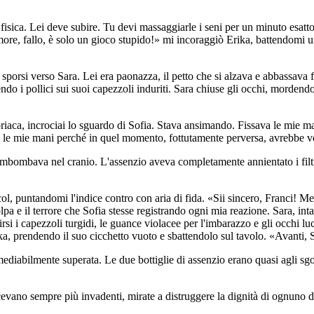
fisica. Lei deve subire. Tu devi massaggiarle i seni per un minuto esatto
amore, fallo, è solo un gioco stupido!» mi incoraggiò Erika, battendomi u
porsi verso Sara. Lei era paonazza, il petto che si alzava e abbassava f
do i pollici sui suoi capezzoli induriti. Sara chiuse gli occhi, mordendosi
riaca, incrociai lo sguardo di Sofia. Stava ansimando. Fissava le mie man
va le mie mani perché in quel momento, fottutamente perversa, avrebbe vo
 rimbombava nel cranio. L'assenzio aveva completamente annientato i filtr
ol, puntandomi l'indice contro con aria di fida. «Sii sincero, Franci! Me
olpa e il terrore che Sofia stesse registrando ogni mia reazione. Sara, inta
i i capezzoli turgidi, le guance violacee per l'imbarazzo e gli occhi luci
a, prendendo il suo cicchetto vuoto e sbattendolo sul tavolo. «Avanti, So
rimediabilmente superata. Le due bottiglie di assenzio erano quasi agli sgoc
vano sempre più invadenti, mirate a distruggere la dignità di ognuno d