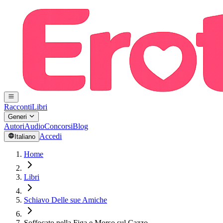
Racconti
Libri
Generi
Autori
Audio
Concorsi
Blog
Accedi
Italiano
Home
Libri
Schiavo Delle sue Amiche
Soffocato nella Figa e Morso sul Cazzo