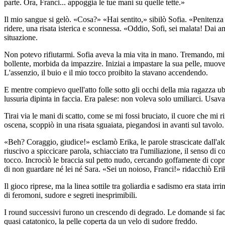
parte. Ora, Franci... appoggia le tue mani su quelle tette.»
Il mio sangue si gelò. «Cosa?» «Hai sentito,» sibilò Sofia. «Penitenza 
ridere, una risata isterica e sconnessa. «Oddio, Sofi, sei malata! Dai 
situazione.
Non potevo rifiutarmi. Sofia aveva la mia vita in mano. Tremando, mi s
bollente, morbida da impazzire. Iniziai a impastare la sua pelle, muoven
L'assenzio, il buio e il mio tocco proibito la stavano accendendo.
E mentre compievo quell'atto folle sotto gli occhi della mia ragazza ub
lussuria dipinta in faccia. Era palese: non voleva solo umiliarci. Usa
Tirai via le mani di scatto, come se mi fossi bruciato, il cuore che mi
oscena, scoppiò in una risata sguaiata, piegandosi in avanti sul tavolo.
«Beh? Coraggio, giudice!» esclamò Erika, le parole strascicate dall'alc
riuscivo a spiccicare parola, schiacciato tra l'umiliazione, il senso di c
tocco. Incrociò le braccia sul petto nudo, cercando goffamente di coprirs
di non guardare né lei né Sara. «Sei un noioso, Franci!» ridacchiò Erik
Il gioco riprese, ma la linea sottile tra goliardia e sadismo era stata ir
di feromoni, sudore e segreti inesprimibili.
I round successivi furono un crescendo di degrado. Le domande si face
quasi catatonico, la pelle coperta da un velo di sudore freddo.