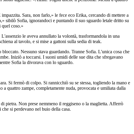
È impazzita. Sara, non farlo,» le fece eco Erika, cercando di mettere a
» sibilò Sofia, ignorandoci e puntando il suo sguardo letale dritto su
ti quel coso.»
. L'assenzio le aveva annullato la volontà, trasformandola in una
iena al tavolo, e si mise a gattoni sulla sedia di teak.
espiro bloccato. Nessuno stava guardando. Tranne Sofia. L'unica cosa che
 gambe. Iniziò a toccarsi. I suoni umidi delle sue dita che sfregavano
 mentre Sofia la divorava con lo sguardo.
Sara. Si fermò di colpo. Si rannicchiò su se stessa, togliendo la mano e
ndo a quattro zampe, completamente nuda, provocata e umiliata dalla
o di pietra. Non prese nemmeno il reggiseno o la maglietta. Afferrò
zi che si perdevano nel buio della casa.