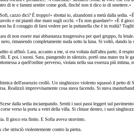
ntro di te e fammi sentire come godi, finché non ti dico io di smettere.»
 «Sofi, cazzo dici? È troppo!» sbottai io, alzandomi a metà dalla sedia. «
 tavolo e mi piantò due mani sugli occhi. «Tu non guardare!» «È il gioco,
non ha il coraggio di farsi vedere per la puttanella che è in realtà? Togli
Sara di non essere mai abbastanza trasgressiva per quel gruppo, fu letale
 nero, rimanendo completamente nuda sotto la luna. Si voltò, dando la sch
udito si affinò. Lara, accanto a me, si era voltata dall'altra parte, il r
ei grilli. E poi, i suoni. Sara, piangendo in silenzio, portò una mano tra le
sottomessa a quell'ordine perverso, violata nella sua essenza più intima,
.
 chimica dell'assenzio crollò. Un singhiozzo violento squassò il petto di 
in corsa. Realizzò improvvisamente cosa stava facendo. Si stava masturba
 Scese dalla sedia inciampando. Sentii i suoi passi leggeri sul paviment
orse verso la porta a vetri della villa. Si chiuse dentro, i suoi singhioz
a. Il gioco era finito. E Sofia aveva stravinto.
ak che strisciò violentemente contro la pietra.