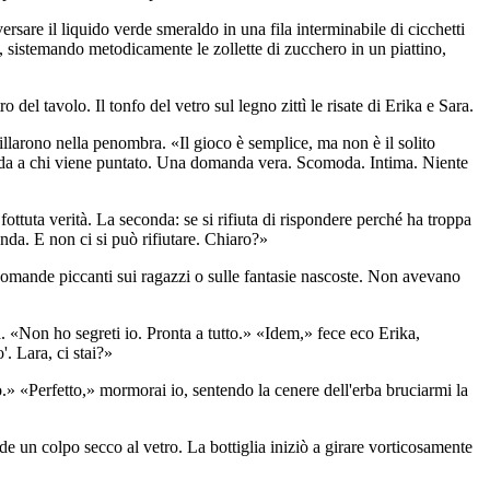
ersare il liquido verde smeraldo in una fila interminabile di cicchetti
o, sistemando metodicamente le zollette di zucchero in un piattino,
del tavolo. Il tonfo del vetro sul legno zittì le risate di Erika e Sara.
illarono nella penombra. «Il gioco è semplice, ma non è il solito
omanda a chi viene puntato. Una domanda vera. Scomoda. Intima. Niente
ottuta verità. La seconda: se si rifiuta di rispondere perché ha troppa
anda. E non ci si può rifiutare. Chiaro?»
 domande piccanti sui ragazzi o sulle fantasie nascoste. Non avevano
 «Non ho segreti io. Pronta a tutto.» «Idem,» fece eco Erika,
. Lara, ci stai?»
to.» «Perfetto,» mormorai io, sentendo la cenere dell'erba bruciarmi la
ede un colpo secco al vetro. La bottiglia iniziò a girare vorticosamente