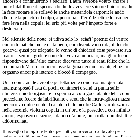
addosso e continuarono a baciarsi; Laura avrebbe voluto andare a
pulirsi dal fiume di sperma che lui le aveva versato nell’utero; ma lui
la fece ruotare e le sollevò le anche mettendola carponi; le andò
dietro e la penetrò di colpo, a pecorina; afferrò le tette e le usò per
fare leva nella copula; lei urlò più volte per l’impatto forte e
desiderato.
Nel silenzio della notte, si udiva solo lo ‘sciaff’ potente del ventre
contro le natiche piene e i lamenti, che diventavano urla, di lei che
godeva; quasi per telepatia, le venne di chiedersi cosa provasse sua
madre a sentirla godere come le aveva annunciato; ma gli urli che
rispondevano dall’altra camera dicevano tutto; si sentì felice che la
memoria di Mario non incrinasse la gioia dei due amanti; ebbe un
orgasmo ancor più intenso e bloccò il compagno.
Una copula anale avrebbe perfettamente concluso una giornata
intensa; spostò l’asta di pochi centimetri e sentì la punta sullo
sfintere; i molti orgasmi e lo sperma ancora gocciolante della copula
precedente fecero da lubrificante e sentì che la meravigliosa mazza
percorreva dolcemente il canale rettale mentre Carlo si imbizzarriva
nella seconda violenta copula in un’ora e la possedeva con infinito
amore; esplosero insieme, urlando d’amore; poi crollarono disfatti e
addormentati.
Il risveglio fu pigro e lento, per tutti; si trovarono al tavolo per la
colazione tutti un po’ acciaccati, a scherzare su quanto viagra fosse