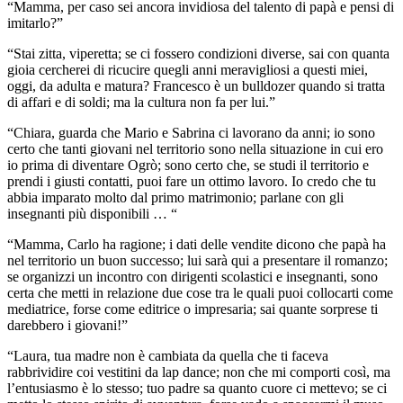
“Mamma, per caso sei ancora invidiosa del talento di papà e pensi di
imitarlo?”
“Stai zitta, viperetta; se ci fossero condizioni diverse, sai con quanta
gioia cercherei di ricucire quegli anni meravigliosi a questi miei,
oggi, da adulta e matura? Francesco è un bulldozer quando si tratta
di affari e di soldi; ma la cultura non fa per lui.”
“Chiara, guarda che Mario e Sabrina ci lavorano da anni; io sono
certo che tanti giovani nel territorio sono nella situazione in cui ero
io prima di diventare Ogrò; sono certo che, se studi il territorio e
prendi i giusti contatti, puoi fare un ottimo lavoro. Io credo che tu
abbia imparato molto dal primo matrimonio; parlane con gli
insegnanti più disponibili … “
“Mamma, Carlo ha ragione; i dati delle vendite dicono che papà ha
nel territorio un buon successo; lui sarà qui a presentare il romanzo;
se organizzi un incontro con dirigenti scolastici e insegnanti, sono
certa che metti in relazione due cose tra le quali puoi collocarti come
mediatrice, forse come editrice o impresaria; sai quante sorprese ti
darebbero i giovani!”
“Laura, tua madre non è cambiata da quella che ti faceva
rabbrividire coi vestitini da lap dance; non che mi comporti così, ma
l’entusiasmo è lo stesso; tuo padre sa quanto cuore ci mettevo; se ci