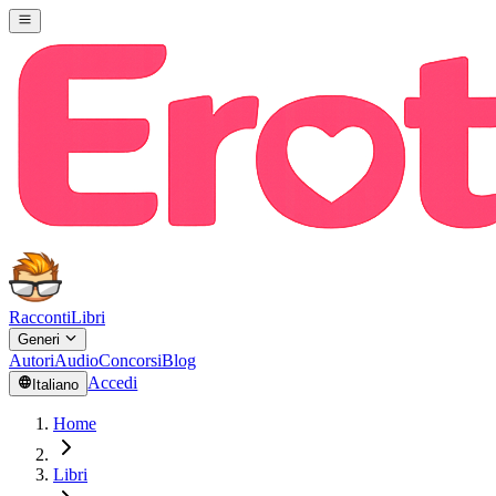
Racconti
Libri
Generi
Autori
Audio
Concorsi
Blog
Accedi
Italiano
Home
Libri