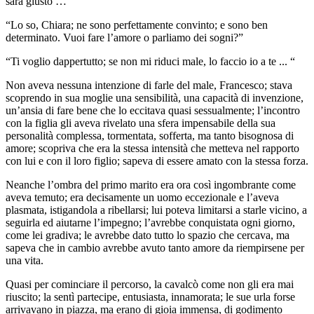
sarà giusto … “
“Lo so, Chiara; ne sono perfettamente convinto; e sono ben
determinato. Vuoi fare l’amore o parliamo dei sogni?”
“Ti voglio dappertutto; se non mi riduci male, lo faccio io a te ... “
Non aveva nessuna intenzione di farle del male, Francesco; stava
scoprendo in sua moglie una sensibilità, una capacità di invenzione,
un’ansia di fare bene che lo eccitava quasi sessualmente; l’incontro
con la figlia gli aveva rivelato una sfera impensabile della sua
personalità complessa, tormentata, sofferta, ma tanto bisognosa di
amore; scopriva che era la stessa intensità che metteva nel rapporto
con lui e con il loro figlio; sapeva di essere amato con la stessa forza.
Neanche l’ombra del primo marito era ora così ingombrante come
aveva temuto; era decisamente un uomo eccezionale e l’aveva
plasmata, istigandola a ribellarsi; lui poteva limitarsi a starle vicino, a
seguirla ed aiutarne l’impegno; l’avrebbe conquistata ogni giorno,
come lei gradiva; le avrebbe dato tutto lo spazio che cercava, ma
sapeva che in cambio avrebbe avuto tanto amore da riempirsene per
una vita.
Quasi per cominciare il percorso, la cavalcò come non gli era mai
riuscito; la sentì partecipe, entusiasta, innamorata; le sue urla forse
arrivavano in piazza, ma erano di gioia immensa, di godimento