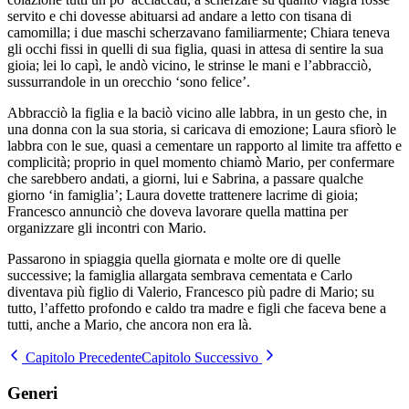
servito e chi dovesse abituarsi ad andare a letto con tisana di
camomilla; i due maschi scherzavano familiarmente; Chiara teneva
gli occhi fissi in quelli di sua figlia, quasi in attesa di sentire la sua
gioia; lei lo capì, le andò vicino, le strinse le mani e l’abbracciò,
sussurrandole in un orecchio ‘sono felice’.
Abbracciò la figlia e la baciò vicino alle labbra, in un gesto che, in
una donna con la sua storia, si caricava di emozione; Laura sfiorò le
labbra con le sue, quasi a cementare un rapporto al limite tra affetto e
complicità; proprio in quel momento chiamò Mario, per confermare
che sarebbero andati, a giorni, lui e Sabrina, a passare qualche
giorno ‘in famiglia’; Laura dovette trattenere lacrime di gioia;
Francesco annunciò che doveva lavorare quella mattina per
organizzare gli incontri con Mario.
Passarono in spiaggia quella giornata e molte ore di quelle
successive; la famiglia allargata sembrava cementata e Carlo
diventava più figlio di Valerio, Francesco più padre di Mario; su
tutto, l’affetto profondo e caldo tra madre e figli che faceva bene a
tutti, anche a Mario, che ancora non era là.
Capitolo Precedente
Capitolo Successivo
Generi