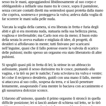
sesso tra le mani, appoggiandosi libidinosamente al suo corpo e
obbligandolo a infilarle una mano tra le cosce, sopra il pantalone,
senza cercare contatti diretti ma sentendosi quasi protetta dalla mano
che copriva, sosteneva e proteggeva la vulva; ardeva dalla voglia di
far scorrere le mani sulla pelle nuda.
Varcata la soglia della camera, si era liberata in fretta e furia degli
abiti e gli si era mostrata nuda, statuaria nella sua bellezza piena,
vogliosa e irrefrenabile; ma Carlo non era da meno; il buon esito
della serata lo aveva esaltato e migliaia di idee, di progetti, di
desideri si affollavano in mente; tutti finivano per scaricarsi
nell’inguine, quasi che il fallo potesse essere la valvola di scarico
delle pulsioni; molto spesso un orgasmo era stato liberatorio di altre
pulsioni.
Si spogliò quasi più in fretta di lei; la strinse in un abbraccio
asfissiante, piantò il sesso durissimo tra le cosce, puntando alla
vagina, e la tirò su per le natiche; l’asta scivolava tra vulva e ventre;
lei colse il reciproco desiderio, guidò con una mano il fallo, mentre
si attaccava al suo collo, sospesa da terra, e si lasciò penetrare
lentamente, assaporando l’asta mentre lo baciava con accanimento e
gli sussurrava dolcezze sconce.
Urlarono all’unisono, quando il primo orgasmo li stroncò in quella
difficile posizione; lei si lasciò andare di schiena sul letto, se lo tirò