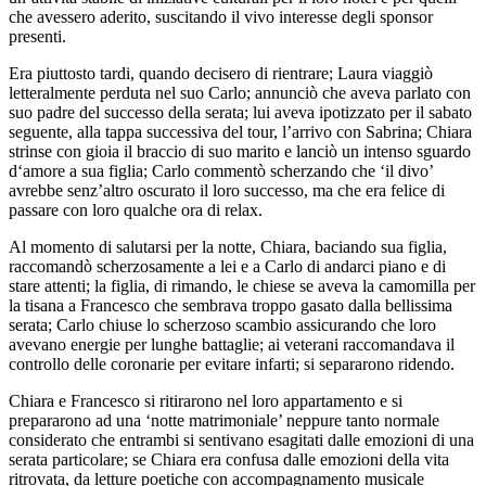
che avessero aderito, suscitando il vivo interesse degli sponsor
presenti.
Era piuttosto tardi, quando decisero di rientrare; Laura viaggiò
letteralmente perduta nel suo Carlo; annunciò che aveva parlato con
suo padre del successo della serata; lui aveva ipotizzato per il sabato
seguente, alla tappa successiva del tour, l’arrivo con Sabrina; Chiara
strinse con gioia il braccio di suo marito e lanciò un intenso sguardo
d‘amore a sua figlia; Carlo commentò scherzando che ‘il divo’
avrebbe senz’altro oscurato il loro successo, ma che era felice di
passare con loro qualche ora di relax.
Al momento di salutarsi per la notte, Chiara, baciando sua figlia,
raccomandò scherzosamente a lei e a Carlo di andarci piano e di
stare attenti; la figlia, di rimando, le chiese se aveva la camomilla per
la tisana a Francesco che sembrava troppo gasato dalla bellissima
serata; Carlo chiuse lo scherzoso scambio assicurando che loro
avevano energie per lunghe battaglie; ai veterani raccomandava il
controllo delle coronarie per evitare infarti; si separarono ridendo.
Chiara e Francesco si ritirarono nel loro appartamento e si
prepararono ad una ‘notte matrimoniale’ neppure tanto normale
considerato che entrambi si sentivano esagitati dalle emozioni di una
serata particolare; se Chiara era confusa dalle emozioni della vita
ritrovata, da letture poetiche con accompagnamento musicale