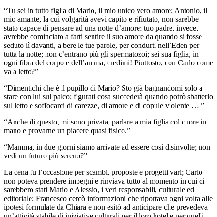
“Tu sei in tutto figlia di Mario, il mio unico vero amore; Antonio, il
mio amante, la cui volgarità avevi capito e rifiutato, non sarebbe
stato capace di pensare ad una notte d’amore; tuo padre, invece,
avrebbe cominciato a farti sentire il suo amore da quando si fosse
seduto lì davanti, a bere le tue parole, per condurti nell’Eden per
tutta la notte; non c’entrano più gli spermatozoi; sei sua figlia, in
ogni fibra del corpo e dell’anima, credimi! Piuttosto, con Carlo come
va a letto?”
“Dimentichi che è il pupillo di Mario? Sto già bagnandomi solo a
stare con lui sul palco; figurati cosa succederà quando potrò sbatterlo
sul letto e soffocarci di carezze, di amore e di copule violente … ”
“Anche di questo, mi sono privata, parlare a mia figlia col cuore in
mano e provarne un piacere quasi fisico.”
“Mamma, in due giorni siamo arrivate ad essere così disinvolte; non
vedi un futuro più sereno?”
La cena fu l’occasione per scambi, proposte e progetti vari; Carlo
non poteva prendere impegni e rinviava tutto al momento in cui ci
sarebbero stati Mario e Alessio, i veri responsabili, culturale ed
editoriale; Francesco cercò informazioni che riportava ogni volta alle
ipotesi formulate da Chiara e non esitò ad anticipare che prevedeva
un’attività stabile di iniziative culturali per il loro hotel e per quelli