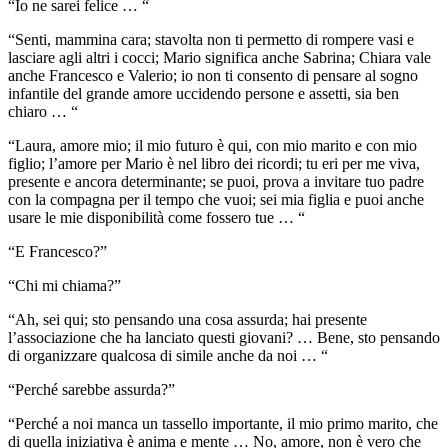
“Io ne sarei felice … “
“Senti, mammina cara; stavolta non ti permetto di rompere vasi e
lasciare agli altri i cocci; Mario significa anche Sabrina; Chiara vale
anche Francesco e Valerio; io non ti consento di pensare al sogno
infantile del grande amore uccidendo persone e assetti, sia ben
chiaro … “
“Laura, amore mio; il mio futuro è qui, con mio marito e con mio
figlio; l’amore per Mario è nel libro dei ricordi; tu eri per me viva,
presente e ancora determinante; se puoi, prova a invitare tuo padre
con la compagna per il tempo che vuoi; sei mia figlia e puoi anche
usare le mie disponibilità come fossero tue … “
“E Francesco?”
“Chi mi chiama?”
“Ah, sei qui; sto pensando una cosa assurda; hai presente
l’associazione che ha lanciato questi giovani? … Bene, sto pensando
di organizzare qualcosa di simile anche da noi … “
“Perché sarebbe assurda?”
“Perché a noi manca un tassello importante, il mio primo marito, che
di quella iniziativa è anima e mente … No, amore, non è vero che