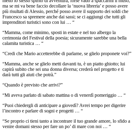
metto lo stesso spirito di avventura, forse vado a spaccarmi il muso,
ma se mi va bene faccio decollare la ‘nuova libreria’ e posso avere
più risultati di Alessio, perché posso avere il supporto dei soldi che
Francesco sa spremere anche dai sassi; se ci aggiungi che tutti gli
imprenditori turistici sono con lui … “
“Mamma, come minimo, sposti in estate e nel tuo albergo la
cerimonia del Festival della poesia; sicuramente sarebbe una bella
calamita turistica … “
“Credi che Mario accetterebbe di parlarne, se glielo proponete voi?”
“Mamma, anche se glielo metti davanti tu, è un piatto ghiotto; lui
capirà subito che sei una donna diversa; crederà nel progetto e ti
darà tutti gli aiuti che potrà.”
“Quando è previsto che arrivi?”
“Mi aveva parlato di sabato mattina o di venerdì pomeriggio … “
“Puoi chiedergli di anticipare a giovedì? Avrei tempo per digerire
l’incontro e parlare di sogni e progetti … “
“Se proprio ci tieni tanto a incontrare il tuo grande amore, lo sfido a
venire domani stesso per fare un po’ di mare con noi … “