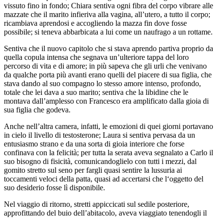
vissuto fino in fondo; Chiara sentiva ogni fibra del corpo vibrare alle
mazzate che il marito infieriva alla vagina, all’utero, a tutto il corpo;
ricambiava aprendosi e accogliendo la mazza fin dove fosse
possibile; si teneva abbarbicata a lui come un naufrago a un rottame.
Sentiva che il nuovo capitolo che si stava aprendo partiva proprio da
quella copula intensa che segnava un’ulteriore tappa del loro
percorso di vita e di amore; in più sapeva che gli urli che venivano
da qualche porta più avanti erano quelli del piacere di sua figlia, che
stava dando al suo compagno lo stesso amore intenso, profondo,
totale che lei dava a suo marito; sentiva che la libidine che le
montava dall’amplesso con Francesco era amplificato dalla gioia di
sua figlia che godeva.
Anche nell’altra camera, infatti, le emozioni di quei giorni portavano
in cielo il livello di testosterone; Laura si sentiva pervasa da un
entusiasmo strano e da una sorta di gioia interiore che forse
confinava con la felicità; per tutta la serata aveva segnalato a Carlo il
suo bisogno di fisicità, comunicandoglielo con tutti i mezzi, dal
gomito stretto sul seno per fargli quasi sentire la lussuria ai
toccamenti veloci della patta, quasi ad accertarsi che l‘oggetto del
suo desiderio fosse lì disponibile.
Nel viaggio di ritorno, stretti appiccicati sul sedile posteriore,
approfittando del buio dell’abitacolo, aveva viaggiato tenendogli il