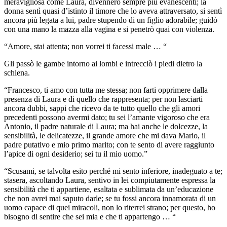
meravigliosa come Laura, divennero sempre più evanescenti; la
donna sentì quasi d’istinto il timore che lo aveva attraversato, si sentì
ancora più legata a lui, padre stupendo di un figlio adorabile; guidò
con una mano la mazza alla vagina e si penetrò quai con violenza.
“Amore, stai attenta; non vorrei ti facessi male … “
Gli passò le gambe intorno ai lombi e intrecciò i piedi dietro la
schiena.
“Francesco, ti amo con tutta me stessa; non farti opprimere dalla
presenza di Laura e di quello che rappresenta; per non lasciarti
ancora dubbi, sappi che ricevo da te tutto quello che gli amori
precedenti possono avermi dato; tu sei l’amante vigoroso che era
Antonio, il padre naturale di Laura; ma hai anche le dolcezze, la
sensibilità, le delicatezze, il grande amore che mi dava Mario, il
padre putativo e mio primo marito; con te sento di avere raggiunto
l’apice di ogni desiderio; sei tu il mio uomo.”
“Scusami, se talvolta esito perché mi sento inferiore, inadeguato a te;
stasera, ascoltando Laura, sentivo in lei compiutamente espressa la
sensibilità che ti appartiene, esaltata e sublimata da un’educazione
che non avrei mai saputo darle; se tu fossi ancora innamorata di un
uomo capace di quei miracoli, non lo riterrei strano; per questo, ho
bisogno di sentire che sei mia e che ti appartengo … “