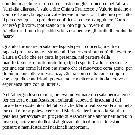
con due macchine, in una i musicisti con gli strumenti e nell’altra la
‘famiglia allargata’, vale a dire Chiara Francesco e Valerio insieme a
Carlo e Laura; la ragazza volle tenere in braccio il fratellino per tutto
il percorso, quasi a prendere confidenza col consanguineo; Carlo
scherzò più volte, ipotizzando un loro figlio, invece di un
fratellastro; Laura lo picchiò scherzosamente e gli proibì il termine in
‘astro’.
Quando furono nella sala predisposta per il concerto, mentre i
ragazzi preparavano gli strumenti, Francesco si premurò di avvertire
Laura e Carlo che era certa la presenza, nel parterre della
manifestazione, di noti produttori, dj ed esperti; Carlo scherzò che
per una star come lui non era strano che si muovesse certa gente, per
di più in panciolle e in vacanza; Chiara commentò con sua figlia
che, a quelle condizioni, poteva anche mettere a frutto la notevole
esperienza fatta con la libreria.
Nell’albergo di suo marito, poteva individuare una sala permanente
per concerti e manifestazioni culturali; sapeva di insegnanti del
locale liceo sostenitori dell’attività che Mario realizzava da anni nella
loro città; forse poteva cercare il Mario del territorio o la Sabrina
parallela per avviare un progetto di Associazione anche nell’hotel; in
inverno, potevano dedicarsi ai giovani del territorio e, in estate,
pensare a manifestazioni nazionali importanti.