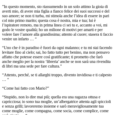
”In questo momento, sto riassumendo in un solo attimo la gioia di
averti mio, di avere mia figlia a fianco felice dei suoi successi e del
suo amore; se non ti turba, mi stimola anche l’idea di essere in pari
col mio primo marito; questa cosa è nostra, mia e tua; lui è
l’ispiratore remoto, ma in prima linea ci sei tu e, accanto a voi, mi
godo le vostre qualità; ho un milione di motivi per amarti e per
volere fare l’amore alla grandissima; attento al cuore; stasera ti faccio
venire un infarto … “
“Uno che è in paradiso è fuori da ogni malanno; e tu mi stai facendo
levitare fino al cielo; sai, ho fatto tutto per benino, ma non pensavo
affatto che potesse essere così gratificante; ti prometto che farò
anche meglio per la nostra ‘libreria’ anche se non sarà una rivendita
di libri ma una sede per fare cultura.”
“Attento, perché, se ti allarghi troppo, divento invidiosa e ti calpesto
… “
“Come hai fatto con Mario?”
“Stupido, non lo dire mai più; quella era una ragazza ottusa e
capricciosa; io sono tua moglie, un’albergatrice attenta agli spiccioli
e senza grilli; lavoreremo insieme e sarò meravigliosamente tua
come moglie, come compagna, come socia, come complice, come