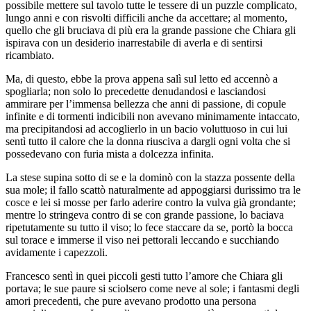
possibile mettere sul tavolo tutte le tessere di un puzzle complicato,
lungo anni e con risvolti difficili anche da accettare; al momento,
quello che gli bruciava di più era la grande passione che Chiara gli
ispirava con un desiderio inarrestabile di averla e di sentirsi
ricambiato.
Ma, di questo, ebbe la prova appena salì sul letto ed accennò a
spogliarla; non solo lo precedette denudandosi e lasciandosi
ammirare per l’immensa bellezza che anni di passione, di copule
infinite e di tormenti indicibili non avevano minimamente intaccato,
ma precipitandosi ad accoglierlo in un bacio voluttuoso in cui lui
sentì tutto il calore che la donna riusciva a dargli ogni volta che si
possedevano con furia mista a dolcezza infinita.
La stese supina sotto di se e la dominò con la stazza possente della
sua mole; il fallo scattò naturalmente ad appoggiarsi durissimo tra le
cosce e lei si mosse per farlo aderire contro la vulva già grondante;
mentre lo stringeva contro di se con grande passione, lo baciava
ripetutamente su tutto il viso; lo fece staccare da se, portò la bocca
sul torace e immerse il viso nei pettorali leccando e succhiando
avidamente i capezzoli.
Francesco sentì in quei piccoli gesti tutto l’amore che Chiara gli
portava; le sue paure si sciolsero come neve al sole; i fantasmi degli
amori precedenti, che pure avevano prodotto una persona