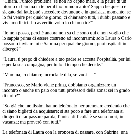
“Chiara, l’unico problema, se non ho capito male, è la paura di un
ritorno di fiamma in te per il tuo primo marito? Sappi che questo è
slegato dai fatti; può succedere dovunque e in qualsiasi momento; se
lo fai venire per qualche giorno, ci chiariamo tutti, i dubbi passano e
viviamo felici. Lo avvertite voi o lo chiamo io?”
“Io non posso, perché ancora non sa che sono qui e non voglio che
lo sappia prima di essere costretto ad incontrarmi; solo Laura o Carlo
possono invitare lui e Sabrina per qualche giorno; puoi ospitarli in
albergo?”
“Laura, ti prego di chiedere a tuo padre se accetta l’ospitalità, per lui
e per la sua compagna, per tutto il tempo che decide.”
“Mamma, io chiamo; incrocia le dita, se vuoi … “
“Francesco, se Mario viene prima, dobbiamo organizzare un
incontro o anche un paio con tutti professori della zona; sei in grado
di farlo?”
“So già che moltissimi hanno telefonato per prenotare credendo che
ci siano biglietti da acquistare; si sta poco a fare una telefonata ai
dirigenti e far passare parola; l’unica difficoltà è se sono fuori, in
vacanza; ma proverò con tutti.”
La telefonata di Laura con la proposta di passare, con Sabrina, una