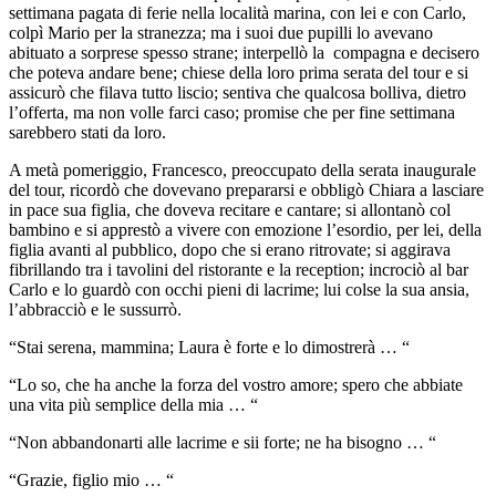
settimana pagata di ferie nella località marina, con lei e con Carlo,
colpì Mario per la stranezza; ma i suoi due pupilli lo avevano
abituato a sorprese spesso strane; interpellò la compagna e decisero
che poteva andare bene; chiese della loro prima serata del tour e si
assicurò che filava tutto liscio; sentiva che qualcosa bolliva, dietro
l’offerta, ma non volle farci caso; promise che per fine settimana
sarebbero stati da loro.
A metà pomeriggio, Francesco, preoccupato della serata inaugurale
del tour, ricordò che dovevano prepararsi e obbligò Chiara a lasciare
in pace sua figlia, che doveva recitare e cantare; si allontanò col
bambino e si apprestò a vivere con emozione l’esordio, per lei, della
figlia avanti al pubblico, dopo che si erano ritrovate; si aggirava
fibrillando tra i tavolini del ristorante e la reception; incrociò al bar
Carlo e lo guardò con occhi pieni di lacrime; lui colse la sua ansia,
l’abbracciò e le sussurrò.
“Stai serena, mammina; Laura è forte e lo dimostrerà … “
“Lo so, che ha anche la forza del vostro amore; spero che abbiate
una vita più semplice della mia … “
“Non abbandonarti alle lacrime e sii forte; ne ha bisogno … “
“Grazie, figlio mio … “