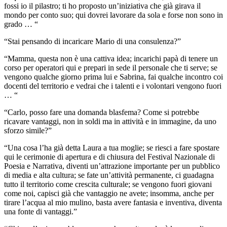
fossi io il pilastro; ti ho proposto un’iniziativa che già girava il
mondo per conto suo; qui dovrei lavorare da sola e forse non sono in
grado … “
“Stai pensando di incaricare Mario di una consulenza?”
“Mamma, questa non è una cattiva idea; incarichi papà di tenere un
corso per operatori qui e prepari in sede il personale che ti serve; se
vengono qualche giorno prima lui e Sabrina, fai qualche incontro coi
docenti del territorio e vedrai che i talenti e i volontari vengono fuori
… “
“Carlo, posso fare una domanda blasfema? Come si potrebbe
ricavare vantaggi, non in soldi ma in attività e in immagine, da uno
sforzo simile?”
“Una cosa l’ha già detta Laura a tua moglie; se riesci a fare spostare
qui le cerimonie di apertura e di chiusura del Festival Nazionale di
Poesia e Narrativa, diventi un’attrazione importante per un pubblico
di media e alta cultura; se fate un’attività permanente, ci guadagna
tutto il territorio come crescita culturale; se vengono fuori giovani
come noi, capisci già che vantaggio ne avete; insomma, anche per
tirare l’acqua al mio mulino, basta avere fantasia e inventiva, diventa
una fonte di vantaggi.”