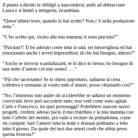
Il pianto a dirotto la obbligò a nascondersi; andò ad abbracciare
Laura e si limitò a stringerla, ricambiata.
“Quest’ultimo testo, quando lo hai scritto? Non c’è nella produzione
nota.”
“L’ho scritto qui, vicino alla mia mamma; ti sono piaciuta?”
“Piaciuta?! Ti ho adorato come tutta la sala; sei meravigliosa ed hai
emozionato anche i severi imprenditori; di che hai bisogno, adesso?”
“Anche se dovessi scandalizzarti, te lo dico lo stesso; ho bisogno di
una notte d’amore col mio uomo! … “
“Più che sacrosanto! Se lo ritieni opportuno, saltiamo la cena
collettiva e torniamo al vostro nido d’amore, posso chiamarlo così?”
“No; l’immenso mio padre mi ucciderebbe se saltassi un momento
conviviale dove può succedere tutto; non vedi come sono agitati
Carlo e Francesco, tra quei personaggi? Potrebbero nascere nuovi
progetti, credimi; adesso bacio il mio fratellino e la mia mamma con
tutto l’affetto del mondo, poi vado a recitare da primadonna, come
mi compete; farò l’amore tutta la notte e domani poltriamo a letto
tutto il giorno. Da quale dei tuoi due amori credi che abbia preso
questa frenesia?”