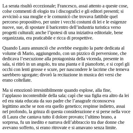
La serata risultò eccezionale; Francesco, assai attento a queste cose,
colse commenti di elogio tra i discografici e gli editori presenti; si
avvicinò a sua moglie e le comunicò che trovava fattibile quel
percorso propositivo, per unire i vecchi costumi di lei e le esigenze
nuove, sue, di spostare il baricentro dell’industria turistica verso
progetti culturali; anche l’ipotesi di una iniziativa editoriale, bene
organizzata, era praticabile e ricca di prospettive.
Quando Laura annunciò che avrebbe eseguito la parte dedicata al
volume di Mario, aggiungendo, con un pizzico di perversione, che
dedicava l’esecuzione alla protagonista della vicenda, presente in
sala, si ritirò in un angolo, tra una pianta e il pianoforte, e si coprì gli
occhi con lenti grosse e scure, per nascondere le lacrime che temeva
sarebbero sgorgate; divorò la recitazione in musica dei versi che
erano coltellate.
Ma si emozionò irresistibilmente quando esplose, alla fine,
l’applauso incontenibile della sala; capì che sua figlia era altro da lei
ed era stata educata da suo padre che l’anagrafe riconosceva
legittimo anche se non era quello genetico; respinse indietro, assai
nel profondo, la grinza di questa considerazione e si perse nella voce
di Laura che cantava tutto il dolore provato; l’ultimo brano, a
sorpresa, fu un inedito e narrava dell’abbraccio tra due donne che
avevano sofferto, si erano ritrovate e si amavano senza limite.