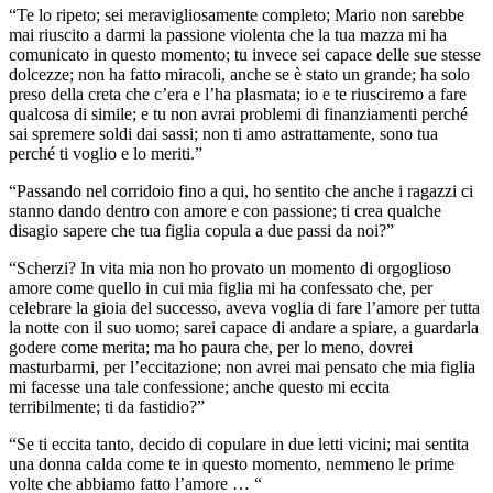
“Te lo ripeto; sei meravigliosamente completo; Mario non sarebbe
mai riuscito a darmi la passione violenta che la tua mazza mi ha
comunicato in questo momento; tu invece sei capace delle sue stesse
dolcezze; non ha fatto miracoli, anche se è stato un grande; ha solo
preso della creta che c’era e l’ha plasmata; io e te riusciremo a fare
qualcosa di simile; e tu non avrai problemi di finanziamenti perché
sai spremere soldi dai sassi; non ti amo astrattamente, sono tua
perché ti voglio e lo meriti.”
“Passando nel corridoio fino a qui, ho sentito che anche i ragazzi ci
stanno dando dentro con amore e con passione; ti crea qualche
disagio sapere che tua figlia copula a due passi da noi?”
“Scherzi? In vita mia non ho provato un momento di orgoglioso
amore come quello in cui mia figlia mi ha confessato che, per
celebrare la gioia del successo, aveva voglia di fare l’amore per tutta
la notte con il suo uomo; sarei capace di andare a spiare, a guardarla
godere come merita; ma ho paura che, per lo meno, dovrei
masturbarmi, per l’eccitazione; non avrei mai pensato che mia figlia
mi facesse una tale confessione; anche questo mi eccita
terribilmente; ti da fastidio?”
“Se ti eccita tanto, decido di copulare in due letti vicini; mai sentita
una donna calda come te in questo momento, nemmeno le prime
volte che abbiamo fatto l’amore … “