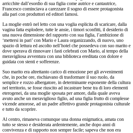
arricchite dall’esordio di sua figlia come autrice e cantautrice,
Francesco cominciava a carezzare il sogno di essere protagonista
alla pari con produttori ed editori famosi.
La moglie entrò nel letto con una voglia esplicita di scaricare, dalla
vagina fatta esplodere, tutte le ansie, i timori sconfitti, il desiderio di
una nuova dimensione del rapporto con sua figlia, l’ambizione di
‘mettersi in pari’ con Mario e Laura organizzando, di nuovo, uno
spazio di lettura ed ascolto nell’hotel che possedeva con suo marito e
dove sperava di rinnovare i fasti celebrati con Mario, al tempo della
meravigliosa avventura con una biblioteca ereditata con dolore e
guidata con stenti e sofferenze.
Suo marito era altrettanto carico di emozione per gli avvenimenti
che, in poche ore, rischiavano di trasformare il suo ruolo, da
semplice e rozzo albergatore, in determinante esponente della cultura
nel territorio, se fosse riuscito ad incastrare bene tra di loro elementi
eterogenei, da una moglie sposata per amore, dalla quale aveva
avuto anche un meraviglioso figlio, ad una figlia frutto di complesse
vicende amorose, ad un padre affettivo grande protagonista culturale
e tutto da scoprire.
Al centro, rimaneva comunque una donna enigmatica, amata con
tutto se stesso e desiderata ardentemente, anche dopo anni di
convivenza e di rapporto non sempre facile; sapeva che non era