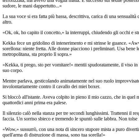
terrorizzata, ma avevo una voglia matta. È successo sul sedile posterior
sudore, le mani dappertutto...»
La sua voce si era fatta più bassa, descrittiva, carica di una sensuali
altro.
«Ok, ok, ho capito il concetto,» la interruppi, chiudendo gli occhi e 
Kekka fece un gridolino di intenerimento e mi strinse le guance. «Aww,
sorellona: niente fretta. Alle donne piacciono i preliminari. Usa bene le
metropolitana, sta proprio lì sopra.»
«Kekka, ti prego, sto per vomitare!» mentii spudoratamente, il viso i
suo corpo.
Mentre parlava, gesticolando animatamente nel suo ruolo improvvisato 
involontariamente contro il cavallo dei miei boxer.
Si bloccò all'istante. Aveva colpito in pieno il mio cazzo, che in quel
quattordici anni prima era palese.
Il silenzio calò nella stanza per tre secondi lunghissimi. Trattenni il
faccia. Un sorriso sbieco e tremendo le spuntò sulle labbra. Non tolse 
«Wow,» sussurrò, con una nota di sincero stupore mista a puro divertim
quell'arma di distruzione di massa, sono tua sorella!»