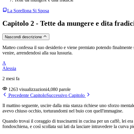
La Sorellona Si Sposa
Capitolo 2 - Tette da mungere e dita fradic
Nascondi descrizione
Matteo confessa il suo desiderio e viene premiato potendo finalmente su
venire, arrendendosi alla sua lussuria.
A
Alessia
2 mesi fa
1263 visualizzazioni
4,080 parole
Precedente Capitolo
Successivo Capitolo
Il mattino seguente, uscire dalla mia stanza richiese uno sforzo mental
avevo chiuso occhio, torturandomi nel buio con quell'immagine.
Quando trovai il coraggio di trascinarmi in cucina per un caffè, lei era 
fondoschiena, e così scollata sui lati da lasciare intravedere la curva 