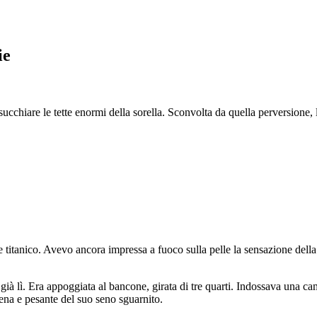
ie
cchiare le tette enormi della sorella. Sconvolta da quella perversione, 
e titanico. Avevo ancora impressa a fuoco sulla pelle la sensazione dell
già lì. Era appoggiata al bancone, girata di tre quarti. Indossava una cam
piena e pesante del suo seno sguarnito.