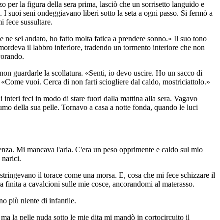
o per la figura della sera prima, lasciò che un sorrisetto languido e
 I suoi seni ondeggiavano liberi sotto la seta a ogni passo. Si fermò a
i fece sussultare.
 ne sei andato, ho fatto molta fatica a prendere sonno.» Il suo tono
 mordeva il labbro inferiore, tradendo un tormento interiore che non
vorando.
non guardarle la scollatura. «Senti, io devo uscire. Ho un sacco di
 «Come vuoi. Cerca di non farti sciogliere dal caldo, mostriciattolo.»
interi feci in modo di stare fuori dalla mattina alla sera. Vagavo
fumo della sua pelle. Tornavo a casa a notte fonda, quando le luci
cienza. Mi mancava l'aria. C'era un peso opprimente e caldo sul mio
narici.
i stringevano il torace come una morsa. E, cosa che mi fece schizzare il
a finita a cavalcioni sulle mie cosce, ancorandomi al materasso.
 più niente di infantile.
 ma la pelle nuda sotto le mie dita mi mandò in cortocircuito il