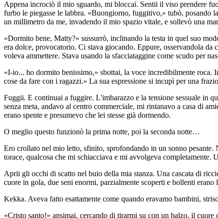
Appena incrociò il mio sguardo, mi bloccai. Sentii il viso prendere fuoc
furbo le piegasse le labbra. «Buongiorno, fuggitivo,» tubò, posando la 
un millimetro da me, invadendo il mio spazio vitale, e sollevò una mano 
«Dormito bene, Matty?» sussurrò, inclinando la testa in quel suo mod
era dolce, provocatorio. Ci stava giocando. Eppure, osservandola da co
voleva ammettere. Stava usando la sfacciataggine come scudo per nasco
«I-io... ho dormito benissimo,» sbottai, la voce incredibilmente roca. 
cose da fare con i ragazzi.» La sua espressione si incupì per una frazi
Fuggii. E continuai a fuggire. L'imbarazzo e la tensione sessuale in qu
senza meta, andavo al centro commerciale, mi rintanavo a casa di amici 
erano spente e presumevo che lei stesse già dormendo.
O meglio questo funzionò la prima notte, poi la seconda notte…
Ero crollato nel mio letto, sfinito, sprofondando in un sonno pesante.
torace, qualcosa che mi schiacciava e mi avvolgeva completamente. Un 
Aprii gli occhi di scatto nel buio della mia stanza. Una cascata di ric
cuore in gola, due seni enormi, parzialmente scoperti e bollenti erano
Kekka. Aveva fatto esattamente come quando eravamo bambini, strisciand
«Cristo santo!» ansimai, cercando di tirarmi su con un balzo, il cuore c