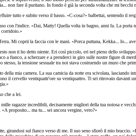
via... non fare il puritano. In fondo è già la seconda volta che mi becch
defluire tutto e subito verso il basso. «C-cosa?» balbettai, sentendo il re
aso con l'indice. «Dai, Matty! Quella volta in bagno, anni fa. La porta
 corridoio.»
 Terra. Mi coprii la faccia con le mani. «Porca puttana, Kekka... Io... ave
esto non ti ho detto niente. Eri così piccolo, eri nel pieno dello svilup
co a fianco, a scherzare e a prenderci in giro sulle nostre figure di mer
 stesso, la tensione sessuale tra noi stava costruendo un muro che prim
to della mia camera. La sua camicia da notte era scivolata, lasciando intr
gono il cervello ventiquattr'ore su ventiquattro. Ti sei ritrovato davanti
gia.»
o che a lei.
o mille ragazze incredibili, decisamente migliori della tua noiosa e vecc
 «A proposito... ma tu... sei ancora vergine, vero?»
e, girandosi sul fianco verso di me. Il suo seno sfiorò il mio braccio. «L