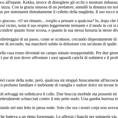
o all'istante. Kekka, invece di distogliere gli occhi o mostrare imbarazz
tazza. Con la grazia sinuosa di un predatore, annullò la distanza tra noi.
per sistemarmi distrattamente il colletto della maglietta. Il suo tocco m
o giocoso. «O sei rimasto...
sveglio
a pensare a qualcosa? Io, dopo che te
sì vicino, notai il suo respiro leggermente tremante e il modo in cui si
ndere quanto fosse scossa, e quanto la sua stessa lussuria la stesse di
Indietreggiai di un passo, come se scottasse, cercando disperatamente di 
one di secondo, ma mascherò subito la delusione con un'alzata di spalle.
ella casa erano diventati un campo minato insopportabile. Per due giorni 
pur di non dover affrontare i suoi sguardi carichi di sottintesi e il pro
 Nel cuore della notte, però, qualcosa mi strappò bruscamente all'incos
profumo familiare e inebriante di vaniglia e sudore dolce mi invase le 
cioli selvaggi mi solleticava il collo. Due braccia morbide ma possenti m
 letteralmente schiacciati contro il mio petto nudo. Una gamba burrosa er
o nel mio letto in piena notte. Solo che ora i nostri corpi non avevano
he batteva a un ritmo forsennato. Le afferrai i fianchi per spingerla via,