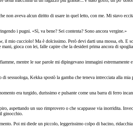
e della macchina di un ragazzo più grande... è stato goffo, un po' doloro
tà che non aveva alcun diritto di usare in quel letto, con me. Mi stavo 
stringendo i pugni. «Sì, va bene? Sei contenta? Sono ancora vergine.»
 il mio cucciolo! Ma è dolcissimo. Però devi darti una mossa, eh. E sopra
 mani, gioca con lei, falle capire che la desideri prima ancora di spoglia
n fiamme, mentre le sue parole mi dipingevano immagini estremamente es
di sessuologa, Kekka spostò la gamba che teneva intrecciata alla mia p
 momento era turgido, durissimo e pulsante come una barra di ferro incan
 respiro, aspettando un suo rimprovero o che scappasse via inorridita. In
il ginocchio.
ento. Poi mi diede un piccolo, leggerissimo colpo di bacino, ridacchian