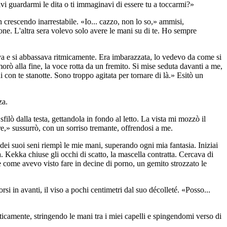
ivi guardarmi le dita o ti immaginavi di essere tu a toccarmi?»
n crescendo inarrestabile. «Io... cazzo, non lo so,» ammisi,
e. L'altra sera volevo solo avere le mani su di te. Ho sempre
alzava e si abbassava ritmicamente. Era imbarazzata, lo vedevo da come si
morò alla fine, la voce rotta da un fremito. Si mise seduta davanti a me,
 con te stanotte. Sono troppo agitata per tornare di là.» Esitò un
za.
ilò dalla testa, gettandola in fondo al letto. La vista mi mozzò il
igre,» sussurrò, con un sorriso tremante, offrendosi a me.
 dei suoi seni riempì le mie mani, superando ogni mia fantasia. Iniziai
. Kekka chiuse gli occhi di scatto, la mascella contratta. Cercava di
nte come avevo visto fare in decine di porno, un gemito strozzato le
 in avanti, il viso a pochi centimetri dal suo décolleté. «Posso...
neticamente, stringendo le mani tra i miei capelli e spingendomi verso di