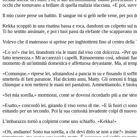
occhi che tornavano a brillare di quella malizia sfacciata. «E poi, suv
Il mio cuore perse un battito. Il sangue mi si gelò nelle vene, per poi 
Kekka scoppiò in una risatina bassa e roca, dandomi un colpetto sul n
Ti ho sentito ansimare, e poi i tuoi passi da elefante che scappavano in
Volevo che il materasso si aprisse per inghiottirmi fino al centro della
«Lo so!» rise lei, tirandomi via le mani dal viso con dolcezza. «Per qu
fatto tenerezza.» Mi accarezzò i capelli. Rimanemmo così, sdraiati fian
momento di un'intimità domestica e affettuosa devastante. Ma, al tempo
«Comunque,» riprese lei, sdraiandosi a pancia in su e fissando il soffit
smetterla di farti paranoie. Hai diciotto anni, Matty. Gli ormoni ti frig
chiunque a non mettersi le mani nei pantaloni. Ammettiamolo, è biolo
«Sei mia sorella,» mormorai, come se dovessi ricordarlo più a me stess
«Esatto,» concordò lei, girando il viso verso di me. «E là fuori ci son
esitando per un secondo. Poi la sua curiosità invadente colpì di nuovo.
L'imbarazzo tornò a colpirmi come uno schiaffo. «Kekka!»
«Oh, andiamo! Sono tua sorella, a chi devi dirlo se non a me?» insistett