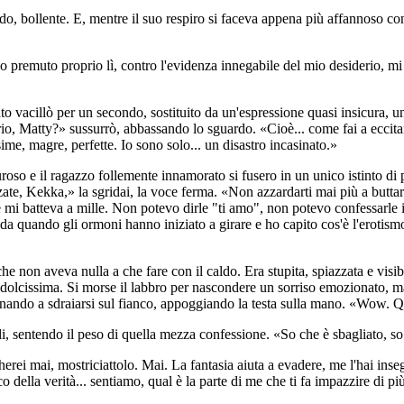
o, bollente. E, mentre il suo respiro si faceva appena più affannoso cont
hio premuto proprio lì, contro l'evidenza innegabile del mio desiderio, m
ato vacillò per un secondo, sostituito da un'espressione quasi insicura,
serio, Matty?» sussurrò, abbassando lo sguardo. «Cioè... come fai a eccita
ime, magre, perfette. Io sono solo... un disastro incasinato.»
uroso e il ragazzo follemente innamorato si fusero in un unico istinto di 
nzate, Kekka,» la sgridai, la voce ferma. «Non azzardarti mai più a butta
e mi batteva a mille. Non potevo dirle "ti amo", non potevo confessarle i
da quando gli ormoni hanno iniziato a girare e ho capito cos'è l'erotism
he non aveva nulla a che fare con il caldo. Era stupita, spiazzata e vi
 dolcissima. Si morse il labbro per nascondere un sorriso emozionato, ma
rnando a sdraiarsi sul fianco, appoggiando la testa sulla mano. «Wow. Q
, sentendo il peso di quella mezza confessione. «So che è sbagliato, so 
rei mai, mostriciattolo. Mai. La fantasia aiuta a evadere, me l'hai inse
della verità... sentiamo, qual è la parte di me che ti fa impazzire di più