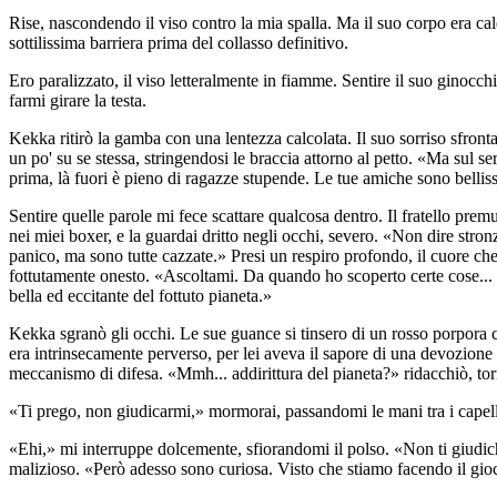
Rise, nascondendo il viso contro la mia spalla. Ma il suo corpo era cald
sottilissima barriera prima del collasso definitivo.
Ero paralizzato, il viso letteralmente in fiamme. Sentire il suo ginocc
farmi girare la testa.
Kekka ritirò la gamba con una lentezza calcolata. Il suo sorriso sfront
un po' su se stessa, stringendosi le braccia attorno al petto. «Ma sul 
prima, là fuori è pieno di ragazze stupende. Le tue amiche sono belliss
Sentire quelle parole mi fece scattare qualcosa dentro. Il fratello prem
nei miei boxer, e la guardai dritto negli occhi, severo. «Non dire stro
panico, ma sono tutte cazzate.» Presi un respiro profondo, il cuore ch
fottutamente onesto. «Ascoltami. Da quando ho scoperto certe cose... 
bella ed eccitante del fottuto pianeta.»
Kekka sgranò gli occhi. Le sue guance si tinsero di un rosso porpora c
era intrinsecamente perverso, per lei aveva il sapore di una devozione
meccanismo di difesa. «Mmh... addirittura del pianeta?» ridacchiò, to
«Ti prego, non giudicarmi,» mormorai, passandomi le mani tra i capelli
«Ehi,» mi interruppe dolcemente, sfiorandomi il polso. «Non ti giudiche
malizioso. «Però adesso sono curiosa. Visto che stiamo facendo il gioco 