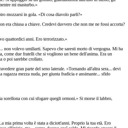
i mentre mi masturbo.»
spiro mozzarsi in gola. «Di cosa diavolo parli?»
 non era chiusa a chiave. Credevi davvero che non me ne fossi accorta?
vo quattordici anni. Ero terrorizzato.»
po... non volevo umiliarti. Sapevo che saresti morto di vergogna. Mi ha
da, come due fratelli che si vogliono un bene dell'anima. Era un
a o poi sarebbe crollato.
avedere gran parte del seno laterale. «Tornando all'altra sera... devi
 una ragazza mezza nuda, per giunta fradicia e ansimante... sfido
hia sorellona con cui sfogare quegli ormoni.» Si morse il labbro,
a mia prima volta è stata a diciott'anni. Proprio la tua età. Ero