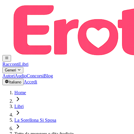
Racconti
Libri
Generi
Autori
Audio
Concorsi
Blog
Accedi
Italiano
Home
Libri
La Sorellona Si Sposa
Tette da mungere e dita fradicie