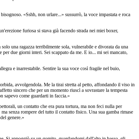
 bisognoso. «Sshh, non urlare...» sussurrò, la voce impastata e roca
'erezione furiosa si stava già facendo strada nei miei boxer,
ra solo una ragazza terribilmente sola, vulnerabile e divorata da una
 per due giorni interi. Sei scappato da me. E io... mi sei mancato,
egra e inarrestabile. Sentire la sua voce così fragile nel buio,
bida, avvolgendola. Me la tirai stretta al petto, affondando il viso in
affetto sincero che per un momento riuscì a sovrastare la tempesta
on sapevo come guardarti in faccia.»
ettorali, un contatto che era pura tortura, ma non feci nulla per
o, ma senza rompere del tutto il contatto fisico. Una sua gamba rimase
 del genere.»
one. Si appoggiò su un gomito, guardandomi dall'alto in basso, gli