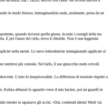
so all'inizio, ma... cazzo, faceva così caldo. Mi ricordo ancora il
eccitando in modo furioso, immaginandola nuda, ansimante, presa da un
ttutto, quando troverai quella giusta, ricorda i consigli della tua
rla. E per l'amor del cielo, trova il clitoride. Non è una leggenda
plicite nella mente. Le stavo letteralmente immaginando applicate al
er mettersi più comoda. Nel farlo, il suo ginocchio nudo scivolò
descente. L'urto fu inequivocabile. La differenza di reazione rispetto a
vece, Kekka abbassò lo sguardo verso il mio bacino, poi mi guardò in
do mentre io sgranavo gli occhi. «Dai, contieniti idiota! Metti via