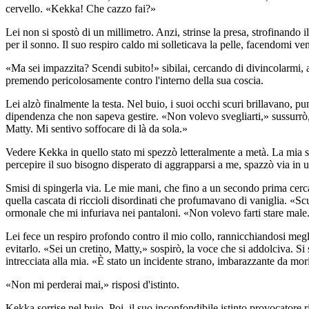
cervello. «Kekka! Che cazzo fai?»
Lei non si spostò di un millimetro. Anzi, strinse la presa, strofinand
per il sonno. Il suo respiro caldo mi solleticava la pelle, facendomi ven
«Ma sei impazzita? Scendi subito!» sibilai, cercando di divincolarmi,
premendo pericolosamente contro l'interno della sua coscia.
Lei alzò finalmente la testa. Nel buio, i suoi occhi scuri brillavano, pu
dipendenza che non sapeva gestire. «Non volevo svegliarti,» sussurrò, s
Matty. Mi sentivo soffocare di là da sola.»
Vedere Kekka in quello stato mi spezzò letteralmente a metà. La mia sor
percepire il suo bisogno disperato di aggrapparsi a me, spazzò via in un 
Smisi di spingerla via. Le mie mani, che fino a un secondo prima cercav
quella cascata di riccioli disordinati che profumavano di vaniglia. «S
ormonale che mi infuriava nei pantaloni. «Non volevo farti stare male
Lei fece un respiro profondo contro il mio collo, rannicchiandosi meglio
evitarlo. «Sei un cretino, Matty,» sospirò, la voce che si addolciva. S
intrecciata alla mia. «È stato un incidente strano, imbarazzante da mor
«Non mi perderai mai,» risposi d'istinto.
Kekka sorrise nel buio. Poi, il suo inconfondibile istinto provocatore 