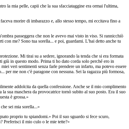
ro la mia pelle, capii che la sua sfacciataggine era ormai l'ultima,
i faceva morire di imbarazzo e, allo stesso tempo, mi eccitava fino a
 un'ombra passeggera che non le avevo mai visto in viso. Si rannicchiò
rti con me? Sono tua sorella... e poi, guardami. L'hai detto anche tu
protezione. Mi tirai su a sedere, ignorando la tenda che si era formata
rti giù in questo modo. Prima ti ho dato corda solo perché ero in
 miei veri sentimenti senza farle prendere un infarto, ma potevo essere
o... per me non c'è paragone con nessuna. Sei la ragazza più formosa,
sibilmente addolcita da quella confessione. Anche se il mio complimento
 la sua maschera da provocatrice tornò subito al suo posto. Era il suo
uesta è grossa.»
che sei mia sorella...»
gnato proprio tu spiandomi.» Poi il suo sguardo si fece scuro,
? Preferisci il mio culo o le mie tette?»