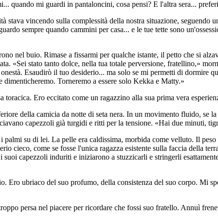
.. quando mi guardi in pantaloncini, cosa pensi? E l'altra sera... prefer
neità stava vincendo sulla complessità della nostra situazione, seguendo u
ardo sempre quando cammini per casa... e le tue tette sono un'ossession
rillarono nel buio. Rimase a fissarmi per qualche istante, il petto che si 
ta. «Sei stato tanto dolce, nella tua totale perversione, fratellino,» mor
està. Esaudirò il tuo desiderio... ma solo se mi permetti di dormire qui
ne dimenticheremo. Torneremo a essere solo Kekka e Matty.»
a toracica. Ero eccitato come un ragazzino alla sua prima vera esperien
ore della camicia da notte di seta nera. In un movimento fluido, se la sf
niciavano capezzoli già turgidi e ritti per la tensione. «Hai due minuti, t
i palmi su di lei. La pelle era caldissima, morbida come velluto. Il peso
o cieco, come se fosse l'unica ragazza esistente sulla faccia della terra
i suoi capezzoli induriti e iniziarono a stuzzicarli e stringerli esattame
. Ero ubriaco del suo profumo, della consistenza del suo corpo. Mi sporsi
, troppo persa nel piacere per ricordare che fossi suo fratello. Annuì fre