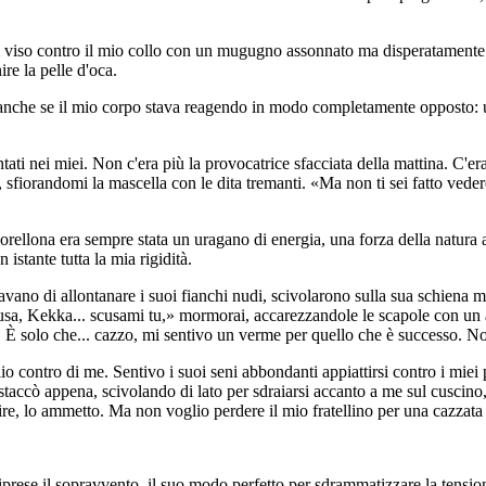
o il viso contro il mio collo con un mugugno assonnato ma disperatamente
ire la pelle d'oca.
 anche se il mio corpo stava reagendo in modo completamente opposto: un
ntati nei miei. Non c'era più la provocatrice sfacciata della mattina. C'e
fiorandomi la mascella con le dita tremanti. «Ma non ti sei fatto vedere
ellona era sempre stata un uragano di energia, una forza della natura all
istante tutta la mia rigidità.
ano di allontanare i suoi fianchi nudi, scivolarono sulla sua schiena mor
cusa, Kekka... scusami tu,» mormorai, accarezzandole le scapole con un 
. È solo che... cazzo, mi sentivo un verme per quello che è successo. N
 contro di me. Sentivo i suoi seni abbondanti appiattirsi contro i miei p
i staccò appena, scivolando di lato per sdraiarsi accanto a me sul cuscin
ire, lo ammetto. Ma non voglio perdere il mio fratellino per una cazzata
riprese il sopravvento, il suo modo perfetto per sdrammatizzare la tensi