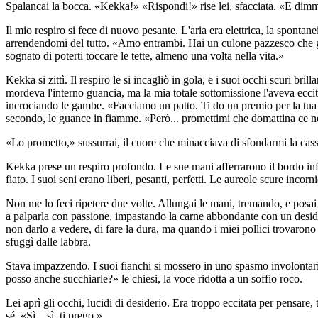
Spalancai la bocca. «Kekka!» «Rispondi!» rise lei, sfacciata. «E dimmi.
Il mio respiro si fece di nuovo pesante. L'aria era elettrica, la sponta
arrendendomi del tutto. «Amo entrambi. Hai un culone pazzesco che gu
sognato di poterti toccare le tette, almeno una volta nella vita.»
Kekka si zittì. Il respiro le si incagliò in gola, e i suoi occhi scuri b
mordeva l'interno guancia, ma la mia totale sottomissione l'aveva eccita
incrociando le gambe. «Facciamo un patto. Ti do un premio per la tua on
secondo, le guance in fiamme. «Però... promettimi che domattina ce 
«Lo prometto,» sussurrai, il cuore che minacciava di sfondarmi la cass
Kekka prese un respiro profondo. Le sue mani afferrarono il bordo inferi
fiato. I suoi seni erano liberi, pesanti, perfetti. Le aureole scure incor
Non me lo feci ripetere due volte. Allungai le mani, tremando, e posai 
a palparla con passione, impastando la carne abbondante con un desideri
non darlo a vedere, di fare la dura, ma quando i miei pollici trovarono 
sfuggì dalle labbra.
Stava impazzendo. I suoi fianchi si mossero in uno spasmo involontario
posso anche succhiarle?» le chiesi, la voce ridotta a un soffio roco.
Lei aprì gli occhi, lucidi di desiderio. Era troppo eccitata per pensare
sé. «Sì... sì, ti prego.»