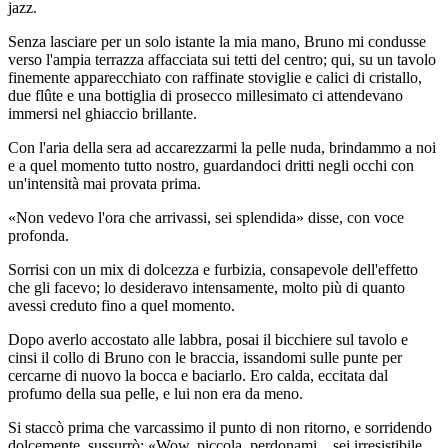
jazz.
Senza lasciare per un solo istante la mia mano, Bruno mi condusse
verso l'ampia terrazza affacciata sui tetti del centro; qui, su un tavolo
finemente apparecchiato con raffinate stoviglie e calici di cristallo,
due flûte e una bottiglia di prosecco millesimato ci attendevano
immersi nel ghiaccio brillante.
Con l'aria della sera ad accarezzarmi la pelle nuda, brindammo a noi
e a quel momento tutto nostro, guardandoci dritti negli occhi con
un'intensità mai provata prima.
«Non vedevo l'ora che arrivassi, sei splendida» disse, con voce
profonda.
Sorrisi con un mix di dolcezza e furbizia, consapevole dell'effetto
che gli facevo; lo desideravo intensamente, molto più di quanto
avessi creduto fino a quel momento.
Dopo averlo accostato alle labbra, posai il bicchiere sul tavolo e
cinsi il collo di Bruno con le braccia, issandomi sulle punte per
cercarne di nuovo la bocca e baciarlo. Ero calda, eccitata dal
profumo della sua pelle, e lui non era da meno.
Si staccò prima che varcassimo il punto di non ritorno, e sorridendo
dolcemente, sussurrò: «Wow, piccola, perdonami... sei irresistibile,