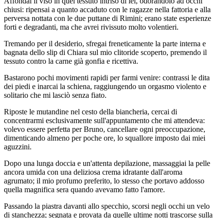
Affondai il viso in quel tessuto intriso di lei, odorandolo ad occhi
chiusi: ripensai a quanto accaduto con le ragazze nella fattoria e alla
perversa nottata con le due puttane di Rimini; erano state esperienze
forti e degradanti, ma che avrei rivissuto molto volentieri.
Tremando per il desiderio, sfregai freneticamente la parte interna e
bagnata dello slip di Chiara sul mio clitoride scoperto, premendo il
tessuto contro la carne già gonfia e ricettiva.
Bastarono pochi movimenti rapidi per farmi venire: contrassi le dita
dei piedi e inarcai la schiena, raggiungendo un orgasmo violento e
solitario che mi lasciò senza fiato.
Riposte le mutandine nel cesto della biancheria, cercai di
concentrarmi esclusivamente sull'appuntamento che mi attendeva:
volevo essere perfetta per Bruno, cancellare ogni preoccupazione,
dimenticando almeno per poche ore, lo squallore imposto dai miei
aguzzini.
Dopo una lunga doccia e un'attenta depilazione, massaggiai la pelle
ancora umida con una deliziosa crema idratante dall'aroma
agrumato; il mio profumo preferito, lo stesso che portavo addosso
quella magnifica sera quando avevamo fatto l'amore.
Passando la piastra davanti allo specchio, scorsi negli occhi un velo
di stanchezza; segnata e provata da quelle ultime notti trascorse sulla