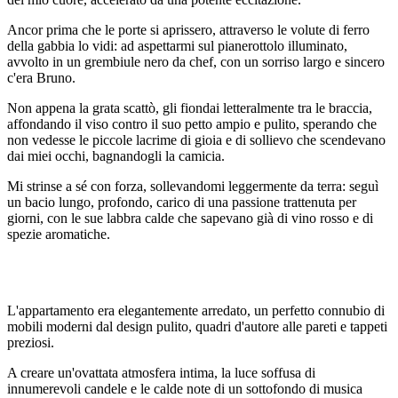
Ancor prima che le porte si aprissero, attraverso le volute di ferro
della gabbia lo vidi: ad aspettarmi sul pianerottolo illuminato,
avvolto in un grembiule nero da chef, con un sorriso largo e sincero
c'era Bruno.
Non appena la grata scattò, gli fiondai letteralmente tra le braccia,
affondando il viso contro il suo petto ampio e pulito, sperando che
non vedesse le piccole lacrime di gioia e di sollievo che scendevano
dai miei occhi, bagnandogli la camicia.
Mi strinse a sé con forza, sollevandomi leggermente da terra: seguì
un bacio lungo, profondo, carico di una passione trattenuta per
giorni, con le sue labbra calde che sapevano già di vino rosso e di
spezie aromatiche.
L'appartamento era elegantemente arredato, un perfetto connubio di
mobili moderni dal design pulito, quadri d'autore alle pareti e tappeti
preziosi.
A creare un'ovattata atmosfera intima, la luce soffusa di
innumerevoli candele e le calde note di un sottofondo di musica