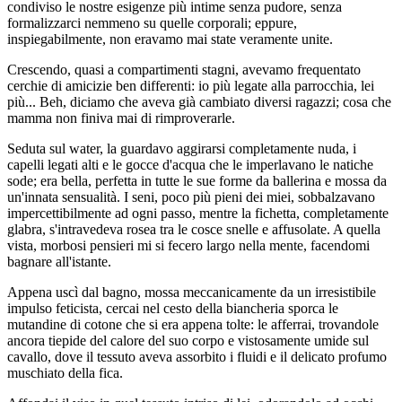
condiviso le nostre esigenze più intime senza pudore, senza
formalizzarci nemmeno su quelle corporali; eppure,
inspiegabilmente, non eravamo mai state veramente unite.
Crescendo, quasi a compartimenti stagni, avevamo frequentato
cerchie di amicizie ben differenti: io più legate alla parrocchia, lei
più... Beh, diciamo che aveva già cambiato diversi ragazzi; cosa che
mamma non finiva mai di rimproverarle.
Seduta sul water, la guardavo aggirarsi completamente nuda, i
capelli legati alti e le gocce d'acqua che le imperlavano le natiche
sode; era bella, perfetta in tutte le sue forme da ballerina e mossa da
un'innata sensualità. I seni, poco più pieni dei miei, sobbalzavano
impercettibilmente ad ogni passo, mentre la fichetta, completamente
glabra, s'intravedeva rosea tra le cosce snelle e affusolate. A quella
vista, morbosi pensieri mi si fecero largo nella mente, facendomi
bagnare all'istante.
Appena uscì dal bagno, mossa meccanicamente da un irresistibile
impulso feticista, cercai nel cesto della biancheria sporca le
mutandine di cotone che si era appena tolte: le afferrai, trovandole
ancora tiepide del calore del suo corpo e vistosamente umide sul
cavallo, dove il tessuto aveva assorbito i fluidi e il delicato profumo
muschiato della fica.