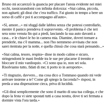
Bruno mi accarezzò la guancia per placare l'ansia evidente nei miei
occhi, rassicurandomi con infinita dolcezza: «Stai calma, piccola,
non agitarti; gli dirai che c'era traffico. Fai giusto in tempo a bere un
sorso di caffè e poi ti accompagno all'auto».
«Sì, amore...» mi sfuggì dalle labbra senza che potessi controllarlo,
mentre il panico prendeva il sopravvento. «Il problema è che ieri
sera sono venuta fin qui a piedi, lasciando la sua auto davanti a
casa... e le chiavi le ho in camera mia. Diamine, dovrei tornare a
prenderle, ma c'è mamma... non l'ho nemmeno avvisata che non
sarei rientrata per la notte, e quella chissà che cosa starà pensando...»
«Stai calma, tesoro, respira» disse in modo calmo e sicuro,
stringendomi le mani fredde tra le sue per placarne il tremito e
bloccare il mio vaniloquio. «Ci sono qua io, non sei sola.
Risolviamo tutto, fidati di me; ti porto io in aeroporto».
«Ti ringrazio, davvero... ma cosa dico a Tommaso quando mi vede
arrivare insieme a te? Come gli spiego la faccenda?» risposi, in
preda a una disperazione cieca, priva di lucidità.
«Gli dirai semplicemente che sono il marito di una tua collega, e che
dopo la festa vi siete spostati tutti a casa nostra, dove ti sei fermata a
dormire vista l'ora tarda.»