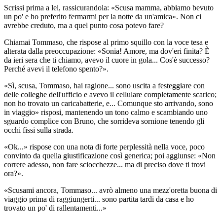
Scrissi prima a lei, rassicurandola: «Scusa mamma, abbiamo bevuto
un po' e ho preferito fermarmi per la notte da un'amica». Non ci
avrebbe creduto, ma a quel punto cosa potevo fare?
Chiamai Tommaso, che rispose al primo squillo con la voce tesa e
alterata dalla preoccupazione: «Sonia! Amore, ma dov'eri finita? È
da ieri sera che ti chiamo, avevo il cuore in gola... Cos'è successo?
Perché avevi il telefono spento?».
«Sì, scusa, Tommaso, hai ragione... sono uscita a festeggiare con
delle colleghe dell'ufficio e avevo il cellulare completamente scarico;
non ho trovato un caricabatterie, e... Comunque sto arrivando, sono
in viaggio» risposi, mantenendo un tono calmo e scambiando uno
sguardo complice con Bruno, che sorrideva sornione tenendo gli
occhi fissi sulla strada.
«Ok...» rispose con una nota di forte perplessità nella voce, poco
convinto da quella giustificazione così generica; poi aggiunse: «Non
correre adesso, non fare sciocchezze... ma di preciso dove ti trovi
ora?».
«Scusami ancora, Tommaso... avrò almeno una mezz'oretta buona di
viaggio prima di raggiungerti... sono partita tardi da casa e ho
trovato un po' di rallentamenti...»