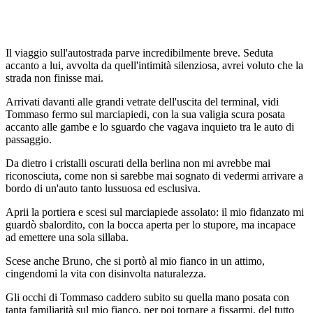
Il viaggio sull'autostrada parve incredibilmente breve. Seduta
accanto a lui, avvolta da quell'intimità silenziosa, avrei voluto che la
strada non finisse mai.
Arrivati davanti alle grandi vetrate dell'uscita del terminal, vidi
Tommaso fermo sul marciapiedi, con la sua valigia scura posata
accanto alle gambe e lo sguardo che vagava inquieto tra le auto di
passaggio.
Da dietro i cristalli oscurati della berlina non mi avrebbe mai
riconosciuta, come non si sarebbe mai sognato di vedermi arrivare a
bordo di un'auto tanto lussuosa ed esclusiva.
Aprii la portiera e scesi sul marciapiede assolato: il mio fidanzato mi
guardò sbalordito, con la bocca aperta per lo stupore, ma incapace
ad emettere una sola sillaba.
Scese anche Bruno, che si portò al mio fianco in un attimo,
cingendomi la vita con disinvolta naturalezza.
Gli occhi di Tommaso caddero subito su quella mano posata con
tanta familiarità sul mio fianco, per poi tornare a fissarmi, del tutto