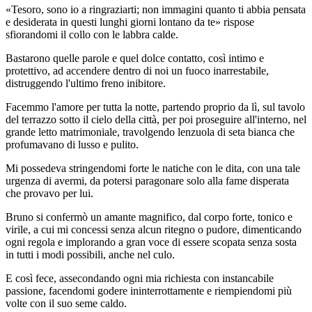
«Tesoro, sono io a ringraziarti; non immagini quanto ti abbia pensata
e desiderata in questi lunghi giorni lontano da te» rispose
sfiorandomi il collo con le labbra calde.
Bastarono quelle parole e quel dolce contatto, così intimo e
protettivo, ad accendere dentro di noi un fuoco inarrestabile,
distruggendo l'ultimo freno inibitore.
Facemmo l'amore per tutta la notte, partendo proprio da lì, sul tavolo
del terrazzo sotto il cielo della città, per poi proseguire all'interno, nel
grande letto matrimoniale, travolgendo lenzuola di seta bianca che
profumavano di lusso e pulito.
Mi possedeva stringendomi forte le natiche con le dita, con una tale
urgenza di avermi, da potersi paragonare solo alla fame disperata
che provavo per lui.
Bruno si confermò un amante magnifico, dal corpo forte, tonico e
virile, a cui mi concessi senza alcun ritegno o pudore, dimenticando
ogni regola e implorando a gran voce di essere scopata senza sosta
in tutti i modi possibili, anche nel culo.
E così fece, assecondando ogni mia richiesta con instancabile
passione, facendomi godere ininterrottamente e riempiendomi più
volte con il suo seme caldo.