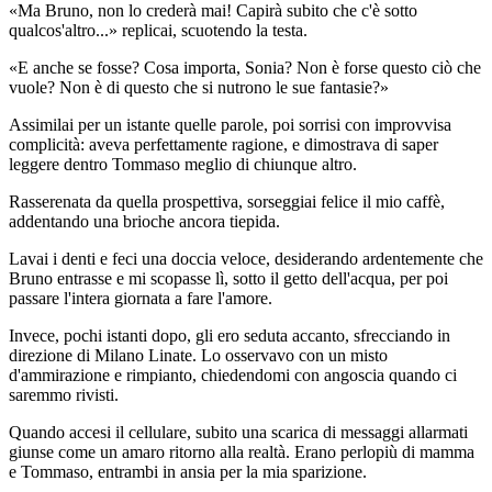
«Ma Bruno, non lo crederà mai! Capirà subito che c'è sotto
qualcos'altro...» replicai, scuotendo la testa.
«E anche se fosse? Cosa importa, Sonia? Non è forse questo ciò che
vuole? Non è di questo che si nutrono le sue fantasie?»
Assimilai per un istante quelle parole, poi sorrisi con improvvisa
complicità: aveva perfettamente ragione, e dimostrava di saper
leggere dentro Tommaso meglio di chiunque altro.
Rasserenata da quella prospettiva, sorseggiai felice il mio caffè,
addentando una brioche ancora tiepida.
Lavai i denti e feci una doccia veloce, desiderando ardentemente che
Bruno entrasse e mi scopasse lì, sotto il getto dell'acqua, per poi
passare l'intera giornata a fare l'amore.
Invece, pochi istanti dopo, gli ero seduta accanto, sfrecciando in
direzione di Milano Linate. Lo osservavo con un misto
d'ammirazione e rimpianto, chiedendomi con angoscia quando ci
saremmo rivisti.
Quando accesi il cellulare, subito una scarica di messaggi allarmati
giunse come un amaro ritorno alla realtà. Erano perlopiù di mamma
e Tommaso, entrambi in ansia per la mia sparizione.