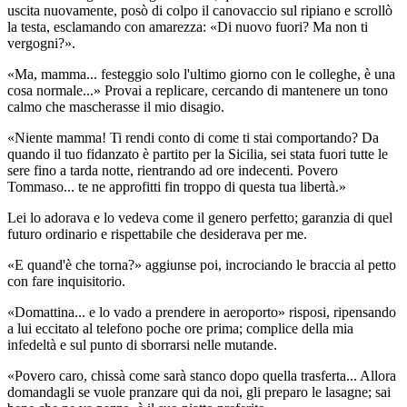
uscita nuovamente, posò di colpo il canovaccio sul ripiano e scrollò
la testa, esclamando con amarezza: «Di nuovo fuori? Ma non ti
vergogni?».
«Ma, mamma... festeggio solo l'ultimo giorno con le colleghe, è una
cosa normale...» Provai a replicare, cercando di mantenere un tono
calmo che mascherasse il mio disagio.
«Niente mamma! Ti rendi conto di come ti stai comportando? Da
quando il tuo fidanzato è partito per la Sicilia, sei stata fuori tutte le
sere fino a tarda notte, rientrando ad ore indecenti. Povero
Tommaso... te ne approfitti fin troppo di questa tua libertà.»
Lei lo adorava e lo vedeva come il genero perfetto; garanzia di quel
futuro ordinario e rispettabile che desiderava per me.
«E quand'è che torna?» aggiunse poi, incrociando le braccia al petto
con fare inquisitorio.
«Domattina... e lo vado a prendere in aeroporto» risposi, ripensando
a lui eccitato al telefono poche ore prima; complice della mia
infedeltà e sul punto di sborrarsi nelle mutande.
«Povero caro, chissà come sarà stanco dopo quella trasferta... Allora
domandagli se vuole pranzare qui da noi, gli preparo le lasagne; sai