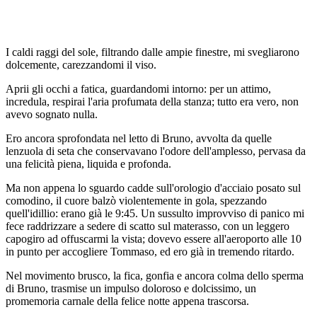
I caldi raggi del sole, filtrando dalle ampie finestre, mi svegliarono
dolcemente, carezzandomi il viso.
Aprii gli occhi a fatica, guardandomi intorno: per un attimo,
incredula, respirai l'aria profumata della stanza; tutto era vero, non
avevo sognato nulla.
Ero ancora sprofondata nel letto di Bruno, avvolta da quelle
lenzuola di seta che conservavano l'odore dell'amplesso, pervasa da
una felicità piena, liquida e profonda.
Ma non appena lo sguardo cadde sull'orologio d'acciaio posato sul
comodino, il cuore balzò violentemente in gola, spezzando
quell'idillio: erano già le 9:45. Un sussulto improvviso di panico mi
fece raddrizzare a sedere di scatto sul materasso, con un leggero
capogiro ad offuscarmi la vista; dovevo essere all'aeroporto alle 10
in punto per accogliere Tommaso, ed ero già in tremendo ritardo.
Nel movimento brusco, la fica, gonfia e ancora colma dello sperma
di Bruno, trasmise un impulso doloroso e dolcissimo, un
promemoria carnale della felice notte appena trascorsa.