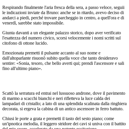
Respirando finalmente l'aria fresca della sera, a passo veloce, seguii
le indicazioni inviate da Bruno: anche se in ritardo, avevo deciso di
andarci a piedi, perché trovare parcheggio in centro, a quell'ora e di
venerdì, sarebbe stato impossibile.
Giunta davanti a un elegante palazzo storico, dopo aver verificato
l'esattezza del numero civico, scorsi velocemente i nomi scritti sul
citofono di ottone lucido.
Emozionata premetti il pulsante accanto al suo nome e
dall'altoparlante risuonò subito quella voce che tanto desideravo
sentire: «Sonia, tesoro, che bello averti qui; prendi l'ascensore e sali
fino all'ultimo piano».
Scattò la serratura ed entrai nel lussuoso androne, dove il pavimento
di marmo a scacchi bianchi e neri rifletteva la luce calda dei
lampadari di cristallo; a lato di una splendida scalinata dalla ringhiera
decorata, si ergeva la cabina di un antico ascensore in ferro battuto.
Chiusi le porte a grata e premetti il tasto del sesto piano; come
un'ipnotica melodia, il leggero stridore dei cavi si univa con il battito
del mio cuore, accelerato da una potente eccitazione.