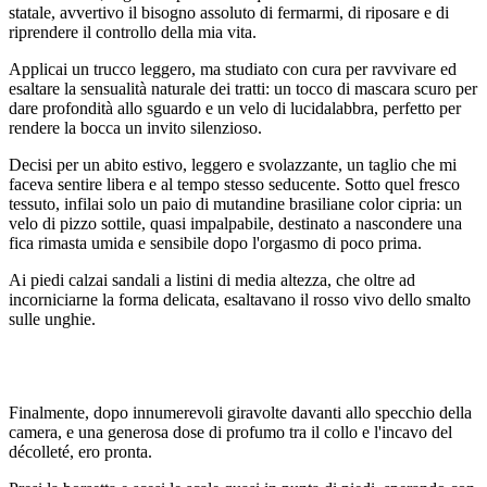
statale, avvertivo il bisogno assoluto di fermarmi, di riposare e di
riprendere il controllo della mia vita.
Applicai un trucco leggero, ma studiato con cura per ravvivare ed
esaltare la sensualità naturale dei tratti: un tocco di mascara scuro per
dare profondità allo sguardo e un velo di lucidalabbra, perfetto per
rendere la bocca un invito silenzioso.
Decisi per un abito estivo, leggero e svolazzante, un taglio che mi
faceva sentire libera e al tempo stesso seducente. Sotto quel fresco
tessuto, infilai solo un paio di mutandine brasiliane color cipria: un
velo di pizzo sottile, quasi impalpabile, destinato a nascondere una
fica rimasta umida e sensibile dopo l'orgasmo di poco prima.
Ai piedi calzai sandali a listini di media altezza, che oltre ad
incorniciarne la forma delicata, esaltavano il rosso vivo dello smalto
sulle unghie.
Finalmente, dopo innumerevoli giravolte davanti allo specchio della
camera, e una generosa dose di profumo tra il collo e l'incavo del
décolleté, ero pronta.