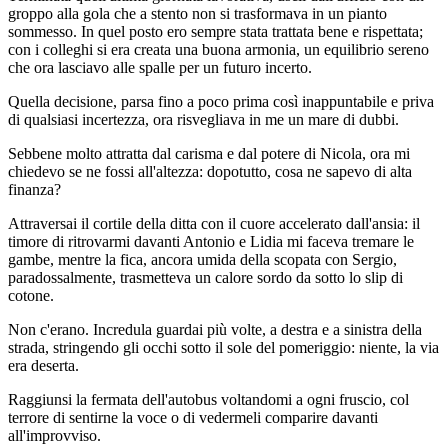
groppo alla gola che a stento non si trasformava in un pianto
sommesso. In quel posto ero sempre stata trattata bene e rispettata;
con i colleghi si era creata una buona armonia, un equilibrio sereno
che ora lasciavo alle spalle per un futuro incerto.
Quella decisione, parsa fino a poco prima così inappuntabile e priva
di qualsiasi incertezza, ora risvegliava in me un mare di dubbi.
Sebbene molto attratta dal carisma e dal potere di Nicola, ora mi
chiedevo se ne fossi all'altezza: dopotutto, cosa ne sapevo di alta
finanza?
Attraversai il cortile della ditta con il cuore accelerato dall'ansia: il
timore di ritrovarmi davanti Antonio e Lidia mi faceva tremare le
gambe, mentre la fica, ancora umida della scopata con Sergio,
paradossalmente, trasmetteva un calore sordo da sotto lo slip di
cotone.
Non c'erano. Incredula guardai più volte, a destra e a sinistra della
strada, stringendo gli occhi sotto il sole del pomeriggio: niente, la via
era deserta.
Raggiunsi la fermata dell'autobus voltandomi a ogni fruscio, col
terrore di sentirne la voce o di vedermeli comparire davanti
all'improvviso.