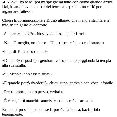
«Ok, ok... va bene, poi mi spiegherai tutto con calma quando arrivi.
Dai, intanto io vado al bar del terminal e prendo un caffè per
ingannare l'attesa».
Chiusi la comunicazione e Bruno allungò una mano a stringere le
mie, in un gesto di conforto.
«Sei preoccupata?» chiese voltandosi a guardarmi.
«No... O meglio, non lo so... Ultimamente è tutto così strano.»
«Parli di Tommaso o di te?»
«Di tutto!» risposi sporgendomi verso di lui e poggiando la tempia
alla sua spalla.
«Su piccola, non essere triste.»
«E quando potrò rivederti?» chiesi supplichevole con voce infantile.
«Presto tesoro, molto presto, vedrai.»
«È che già mi manchi» ammisi con sincerità disarmante.
Bruno mi prese la mano e se la portò alla bocca, baciandola
teneramente.