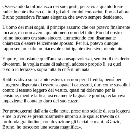
Osservando la raffinatezza dei suoi gesti, pensavo a quanto fosse
radicalmente diverso da tutti gli altri uomini conosciuti fino ad allora;
Bruno possedeva l'innata eleganza che avevo sempre desiderato.
L'uomo dei miei sogni, il principe azzurro che ora potevo finalmente
toccare, ma non avere; quantomeno non del tutto. Fin dal nostro
primo incontro era stato sincero, ammettendo con disarmante
chiarezza d'essere felicemente sposato. Per lui, potevo dunque
rappresentare solo un piacevole e intrigante diversivo, niente più.
Eppure, nonostante quell'amara consapevolezza, sentivo il desiderio
divorarmi, la voglia matta di saltargli addosso proprio lì, su quel
tavolo in terrazzo, sopra tutta la città illuminata.
Rabbrividivo sotto l'abito estivo, ma non per il freddo, bensì per
l'urgenza disperata di essere scopata; i capezzoli, duri come sassolini
contro il tessuto leggero del vestito, quasi mi dolevano per la
tensione, mentre la fica, oscenamente bagnata e gonfia, reclamava
impaziente il contatto duro del suo cazzo.
Per proteggermi dall'aria della notte, prese uno scialle di seta leggera
e me lo avvolse premurosamente intorno alle spalle: travolta da
profonda gratitudine, con devozione gli baciai le mani. «Grazie,
Bruno, ho trascorso una serata magnifica».