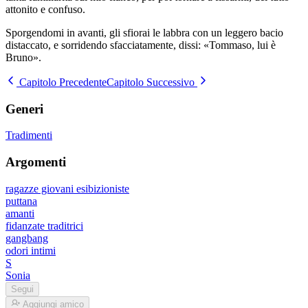
attonito e confuso.
Sporgendomi in avanti, gli sfiorai le labbra con un leggero bacio
distaccato, e sorridendo sfacciatamente, dissi: «Tommaso, lui è
Bruno».
Capitolo Precedente
Capitolo Successivo
Generi
Tradimenti
Argomenti
ragazze giovani esibizioniste
puttana
amanti
fidanzate traditrici
gangbang
odori intimi
S
Sonia
Segui
Aggiungi amico