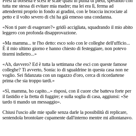
Presi la borsetta e scesi le scale quasi in punta di piedi, sperando con
tutta me stessa di evitare mia madre; ma lei era lì, ferma ad
attendermi proprio in fondo ai gradini, con le braccia incrociate al
petto e il volto severo di chi ha già emesso una condanna.
«Non ti pare di esagerare?» gridò accigliata, squadrando il mio abito
leggero con profonda disapprovazione.
«Ma mamma... te l'ho detto: esco solo con le colleghe dell'ufficio...
È il mio ultimo giorno e hanno chiesto di festeggiare, non potevo
tirarmi indietro...»
«Ah, davvero? Ed è tutta la settimana che esci con queste famose
colleghe? Ti avverto, Sonia: io di sgualdrine in questa casa non ne
voglio. Sei fidanzata con un ragazzo d'oro, cerca di ricordartene
prima che sia troppo tardi.»
«Sì, mamma, ho capito...» risposi, con il cuore che batteva forte per
il fastidio e la fretta di fuggire; e sulla soglia di casa, aggiunsi: «Se
tardo ti mando un messaggio».
Chiusi l'uscio alle mie spalle senza darle la possibilità di replicare,
sentendola brontolare cupamente dall'interno mentre mi allontanavo.