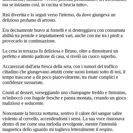
ma se iniziamo così, in cucina si brucia tutto».
Risi divertita e lo seguii verso l'interno, da dove giungeva un
delizioso profumo di arrosto.
Era decisamente bravo ai fornelli e si destreggiava con consumata
abilità tra pentole e impiattamenti vari, anche con me tra i piedi a
provocarlo in continuazione.
La cena in terrazza fu deliziosa e Bruno, oltre a dimostrarsi un
perfetto e attento padrone di casa, si rivelò un cuoco superbo.
Accarezzati dall'aria fresca della sera, con i rumori del traffico
cittadino che giungevano attutiti come suoni lontani sotto di noi, il
tempo trascorse a dir poco piacevolmente, tra risate complici e
confidenze sussurrate.
Giunti al dessert, sorseggiando uno champagne freddo e finissimo,
m'imboccò con fragole fresche e panna montata, creando un gioco
malizioso e seducente.
Nonostante la brezza notturna, sentivo il calore del sangue salire
violento al cervello, accendendomi i sensi. La sua voce risuonava
dentro di me come una melodia avvolgente, mentre l'intensità
magnetica dello sguardo mi toglieva letteralmente il respiro.