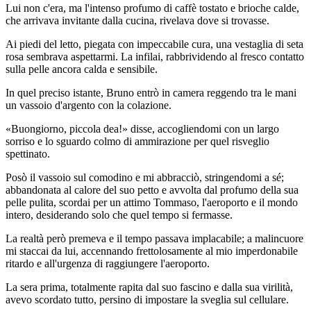
Lui non c'era, ma l'intenso profumo di caffè tostato e brioche calde,
che arrivava invitante dalla cucina, rivelava dove si trovasse.
Ai piedi del letto, piegata con impeccabile cura, una vestaglia di seta
rosa sembrava aspettarmi. La infilai, rabbrividendo al fresco contatto
sulla pelle ancora calda e sensibile.
In quel preciso istante, Bruno entrò in camera reggendo tra le mani
un vassoio d'argento con la colazione.
«Buongiorno, piccola dea!» disse, accogliendomi con un largo
sorriso e lo sguardo colmo di ammirazione per quel risveglio
spettinato.
Posò il vassoio sul comodino e mi abbracciò, stringendomi a sé;
abbandonata al calore del suo petto e avvolta dal profumo della sua
pelle pulita, scordai per un attimo Tommaso, l'aeroporto e il mondo
intero, desiderando solo che quel tempo si fermasse.
La realtà però premeva e il tempo passava implacabile; a malincuore
mi staccai da lui, accennando frettolosamente al mio imperdonabile
ritardo e all'urgenza di raggiungere l'aeroporto.
La sera prima, totalmente rapita dal suo fascino e dalla sua virilità,
avevo scordato tutto, persino di impostare la sveglia sul cellulare.