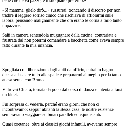
bene che ne va pazzo, è il suo piatto preferito.»
«Sì mamma, glielo dirò...» sussurrai, troncando il discorso per non
tradire il leggero sorriso cinico che rischiava di affiorarmi sulle
labbra, pensando malignamente che ora erano le corna a farlo tanto
impazzire.
Salii in camera sentendola mugugnare dalla cucina, contrariata e
frustrata dal non potermi comandare a bacchetta come aveva sempre
fatto durante la mia infanzia.
Spogliata con liberazione dagli abiti da ufficio, entrai in bagno
decisa a lasciare tutto alle spalle e prepararmi al meglio per la tanto
attesa serata con Bruno.
Vi trovai Chiara, tornata da poco dal corso di danza e intenta a farsi
un bidet.
Fui sorpresa di vederla, perché erano giorni che non ci
incontravamo: seppur abitanti la stessa casa, le nostre esistenze
sembravano viaggiare su binari paralleli ed equidistanti.
Quasi coetanee, oltre ai classici giochi infantili, avevamo sempre