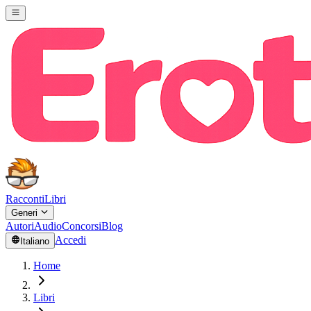
Racconti
Libri
Generi
Autori
Audio
Concorsi
Blog
Accedi
Italiano
Home
Libri