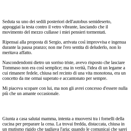
Seduta su uno dei sedili posteriori dell'autobus semideserto,
appoggiai la testa contro il vetro vibrante, lasciando che il
movimento del mezzo cullasse i miei pensieri tormentati.
Ripensai alla proposta di Sergio, arrivata così improvvisa e ingenua
durante la pausa pranzo; non me l'ero sentita di deluderlo, non lo
meritava affatto.
Nascondendomi dietro un sorriso triste, avevo risposto che lasciare
Tommaso non era così semplice; ma in verità, l'idea di un legame a
cui rimanere fedele, chiusa nel recinto di una vita monotona, era un
concetto da me ormai superato e accantonato per sempre.
Mi piaceva scopare con lui, ma non gli avrei concesso d'essere nulla
più che un amante occasionale.
Giunta a casa salutai mamma, intenta a muoversi tra i fornelli della
cucina per preparare la cena. La trovai fredda, distaccata, chiusa in
un mutismo rigido che tagliava l'aria; quando le comunicai che sarei