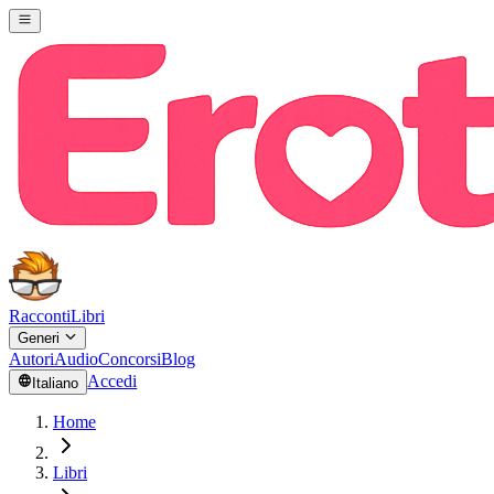
Racconti
Libri
Generi
Autori
Audio
Concorsi
Blog
Accedi
Italiano
Home
Libri