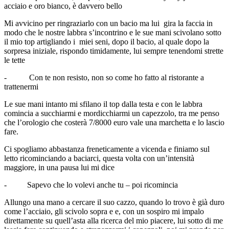
acciaio e oro bianco, è davvero bello
Mi avvicino per ringraziarlo con un bacio ma lui gira la faccia in
modo che le nostre labbra s’incontrino e le sue mani scivolano sotto
il mio top artigliando i miei seni, dopo il bacio, al quale dopo la
sorpresa iniziale, rispondo timidamente, lui sempre tenendomi strette
le tette
- Con te non resisto, non so come ho fatto al ristorante a
trattenermi
Le sue mani intanto mi sfilano il top dalla testa e con le labbra
comincia a succhiarmi e mordicchiarmi un capezzolo, tra me penso
che l’orologio che costerà 7/8000 euro vale una marchetta e lo lascio
fare.
Ci spogliamo abbastanza freneticamente a vicenda e finiamo sul
letto ricominciando a baciarci, questa volta con un’intensità
maggiore, in una pausa lui mi dice
- Sapevo che lo volevi anche tu – poi ricomincia
Allungo una mano a cercare il suo cazzo, quando lo trovo è già duro
come l’acciaio, gli scivolo sopra e e, con un sospiro mi impalo
direttamente su quell’asta alla ricerca del mio piacere, lui sotto di me