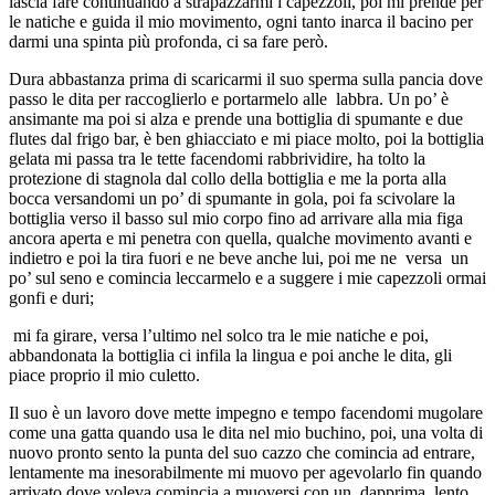
lascia fare continuando a strapazzarmi i capezzoli, poi mi prende per
le natiche e guida il mio movimento, ogni tanto inarca il bacino per
darmi una spinta più profonda, ci sa fare però.
Dura abbastanza prima di scaricarmi il suo sperma sulla pancia dove
passo le dita per raccoglierlo e portarmelo alle labbra. Un po’ è
ansimante ma poi si alza e prende una bottiglia di spumante e due
flutes dal frigo bar, è ben ghiacciato e mi piace molto, poi la bottiglia
gelata mi passa tra le tette facendomi rabbrividire, ha tolto la
protezione di stagnola dal collo della bottiglia e me la porta alla
bocca versandomi un po’ di spumante in gola, poi fa scivolare la
bottiglia verso il basso sul mio corpo fino ad arrivare alla mia figa
ancora aperta e mi penetra con quella, qualche movimento avanti e
indietro e poi la tira fuori e ne beve anche lui, poi me ne versa un
po’ sul seno e comincia leccarmelo e a suggere i mie capezzoli ormai
gonfi e duri;
mi fa girare, versa l’ultimo nel solco tra le mie natiche e poi,
abbandonata la bottiglia ci infila la lingua e poi anche le dita, gli
piace proprio il mio culetto.
Il suo è un lavoro dove mette impegno e tempo facendomi mugolare
come una gatta quando usa le dita nel mio buchino, poi, una volta di
nuovo pronto sento la punta del suo cazzo che comincia ad entrare,
lentamente ma inesorabilmente mi muovo per agevolarlo fin quando
arrivato dove voleva comincia a muoversi con un, dapprima, lento