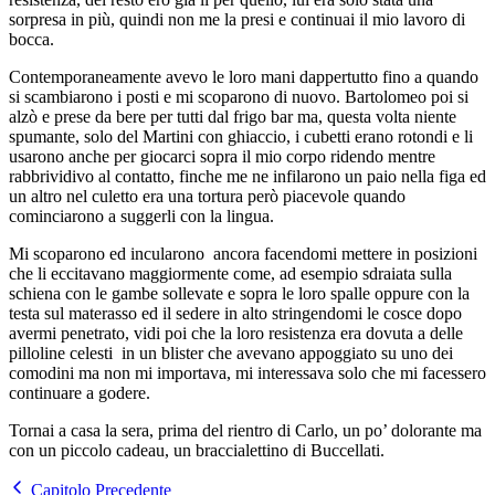
sorpresa in più, quindi non me la presi e continuai il mio lavoro di
bocca.
Contemporaneamente avevo le loro mani dappertutto fino a quando
si scambiarono i posti e mi scoparono di nuovo. Bartolomeo poi si
alzò e prese da bere per tutti dal frigo bar ma, questa volta niente
spumante, solo del Martini con ghiaccio, i cubetti erano rotondi e li
usarono anche per giocarci sopra il mio corpo ridendo mentre
rabbrividivo al contatto, finche me ne infilarono un paio nella figa ed
un altro nel culetto era una tortura però piacevole quando
cominciarono a suggerli con la lingua.
Mi scoparono ed incularono ancora facendomi mettere in posizioni
che li eccitavano maggiormente come, ad esempio sdraiata sulla
schiena con le gambe sollevate e sopra le loro spalle oppure con la
testa sul materasso ed il sedere in alto stringendomi le cosce dopo
avermi penetrato, vidi poi che la loro resistenza era dovuta a delle
pilloline celesti in un blister che avevano appoggiato su uno dei
comodini ma non mi importava, mi interessava solo che mi facessero
continuare a godere.
Tornai a casa la sera, prima del rientro di Carlo, un po’ dolorante ma
con un piccolo cadeau, un braccialettino di Buccellati.
Capitolo Precedente