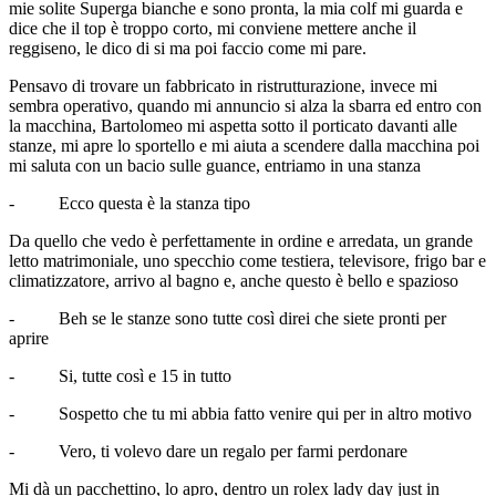
mie solite Superga bianche e sono pronta, la mia colf mi guarda e
dice che il top è troppo corto, mi conviene mettere anche il
reggiseno, le dico di si ma poi faccio come mi pare.
Pensavo di trovare un fabbricato in ristrutturazione, invece mi
sembra operativo, quando mi annuncio si alza la sbarra ed entro con
la macchina, Bartolomeo mi aspetta sotto il porticato davanti alle
stanze, mi apre lo sportello e mi aiuta a scendere dalla macchina poi
mi saluta con un bacio sulle guance, entriamo in una stanza
- Ecco questa è la stanza tipo
Da quello che vedo è perfettamente in ordine e arredata, un grande
letto matrimoniale, uno specchio come testiera, televisore, frigo bar e
climatizzatore, arrivo al bagno e, anche questo è bello e spazioso
- Beh se le stanze sono tutte così direi che siete pronti per
aprire
- Si, tutte così e 15 in tutto
- Sospetto che tu mi abbia fatto venire qui per in altro motivo
- Vero, ti volevo dare un regalo per farmi perdonare
Mi dà un pacchettino, lo apro, dentro un rolex lady day just in