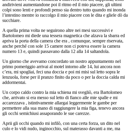
andirivieni aumentandone poi il ritmo ed il mio piacere, gli ultimi
colpi sono lenti e profondi penso sia dentro tutto quando mi inonda
l’intestino mentre io raccolgo il mio piacere con le dita e gliele dò da
succhiare.
A quella prima volta ne seguirono altre nei mesi successivi e
Bartolomeo mi diede una tessera magnetica che alzava la sbarra ed
apriva la porta della camera che era , comunque, sempre riservata,
anche perché con sole 15 camere non ci poteva essere la camera
numero 13 e, quindi passavano dalla 12 alla 14 saltandola.
Un giorno che avevamo concordato un nostro appuntamento nel
primo pomeriggio arrivai al motel intorno alle 14, lui ancora non
c’era, mi spogliai, feci una doccia e poi mi misi sul letto sopra le
lenzuola, forse per il pranzo finito da poco o per la doccia calda mi
addormentai.
Un corpo caldo contro la mia schiena mi svegliò, era Bartolomeo
che, arrivato si era messo sul letto di fianco alle mie spalle e mi
accarezzava , istintivamente allargai leggermente le gambe per
permettere alla sua mano di raggiungere la mia figa, tenevo ancora
gli occhi semichiusi assaporando le sue carezze.
Aprii gli occhi quando mi infilò, con una certa forza, un dito nel
culo e lo vidi nudo, inginocchio, sul materasso davanti a me, ma