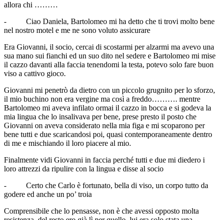
allora chi ………
- Ciao Daniela, Bartolomeo mi ha detto che ti trovi molto bene
nel nostro motel e me ne sono voluto assicurare
Era Giovanni, il socio, cercai di scostarmi per alzarmi ma avevo una
sua mano sui fianchi ed un suo dito nel sedere e Bartolomeo mi mise
il cazzo davanti alla faccia tenendomi la testa, potevo solo fare buon
viso a cattivo gioco.
Giovanni mi penetrò da dietro con un piccolo grugnito per lo sforzo,
il mio buchino non era vergine ma così a freddo………. mentre
Bartolomeo mi aveva infilato ormai il cazzo in bocca e si godeva la
mia lingua che lo insalivava per bene, prese presto il posto che
Giovanni on aveva considerato nella mia figa e mi scoparono per
bene tutti e due scaricandosi poi, quasi contemporaneamente dentro
di me e mischiando il loro piacere al mio.
Finalmente vidi Giovanni in faccia perché tutti e due mi diedero i
loro attrezzi da ripulire con la lingua e disse al socio
- Certo che Carlo è fortunato, bella di viso, un corpo tutto da
godere ed anche un po’ troia
Comprensibile che lo pensasse, non è che avessi opposto molta
resistenza, del resto ero già lì per quello, lui era solo stata una