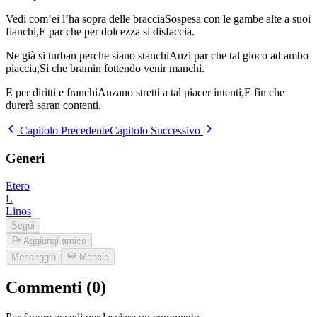
Vedi com’ei l’ha sopra delle bracciaSospesa con le gambe alte a suoi
fianchi,E par che per dolcezza si disfaccia.
Ne già si turban perche siano stanchiAnzi par che tal gioco ad ambo
piaccia,Si che bramin fottendo venir manchi.
E per diritti e franchiAnzano stretti a tal piacer intenti,E fin che
durerà saran contenti.
Capitolo Precedente
Capitolo Successivo
Generi
Etero
L
Linos
Segui
Aggiungi amico
Messaggio
Mancia
Commenti (0)