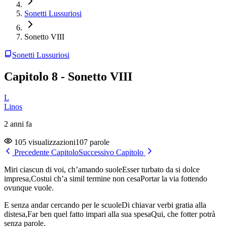
Sonetti Lussuriosi
Sonetto VIII
Sonetti Lussuriosi
Capitolo 8 - Sonetto VIII
L
Linos
2 anni fa
105 visualizzazioni
107 parole
Precedente Capitolo
Successivo Capitolo
Miri ciascun di voi, ch’amando suoleEsser turbato da si dolce
impresa,Costui ch’a simil termine non cesaPortar la via fottendo
ovunque vuole.
E senza andar cercando per le scuoleDi chiavar verbi gratia alla
distesa,Far ben quel fatto impari alla sua spesaQui, che fotter potrà
senza parole.