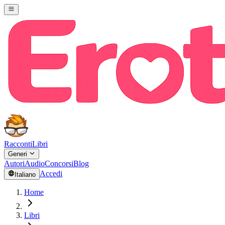
Racconti
Libri
Generi
Autori
Audio
Concorsi
Blog
Accedi
Italiano
Home
Libri