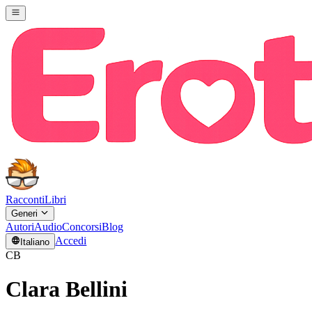
Racconti
Libri
Generi
Autori
Audio
Concorsi
Blog
Accedi
Italiano
CB
Clara Bellini