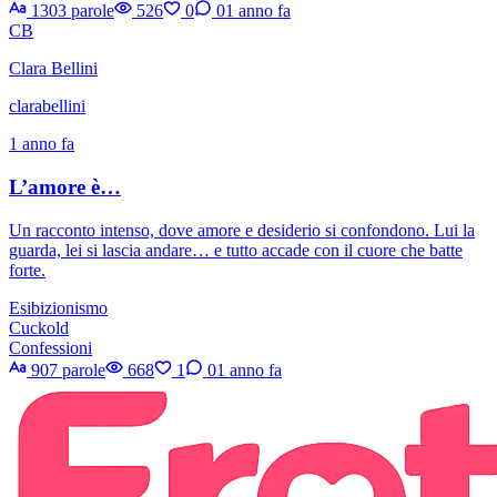
1303 parole
526
0
0
1 anno fa
CB
Clara Bellini
clarabellini
1 anno fa
L’amore è…
Un racconto intenso, dove amore e desiderio si confondono. Lui la
guarda, lei si lascia andare… e tutto accade con il cuore che batte
forte.
Esibizionismo
Cuckold
Confessioni
907 parole
668
1
0
1 anno fa