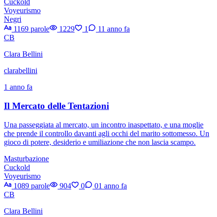
Cuckold
Voyeurismo
Negri
1169 parole
1229
1
1
1 anno fa
CB
Clara Bellini
clarabellini
1 anno fa
Il Mercato delle Tentazioni
Una passeggiata al mercato, un incontro inaspettato, e una moglie
che prende il controllo davanti agli occhi del marito sottomesso. Un
gioco di potere, desiderio e umiliazione che non lascia scampo.
Masturbazione
Cuckold
Voyeurismo
1089 parole
904
0
0
1 anno fa
CB
Clara Bellini