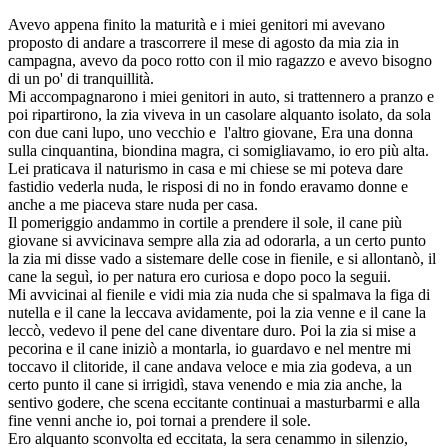
Avevo appena finito la maturità e i miei genitori mi avevano
proposto di andare a trascorrere il mese di agosto da mia zia in
campagna, avevo da poco rotto con il mio ragazzo e avevo bisogno
di un po' di tranquillità.
Mi accompagnarono i miei genitori in auto, si trattennero a pranzo e
poi ripartirono, la zia viveva in un casolare alquanto isolato, da sola
con due cani lupo, uno vecchio e l'altro giovane, Era una donna
sulla cinquantina, biondina magra, ci somigliavamo, io ero più alta.
Lei praticava il naturismo in casa e mi chiese se mi poteva dare
fastidio vederla nuda, le risposi di no in fondo eravamo donne e
anche a me piaceva stare nuda per casa.
Il pomeriggio andammo in cortile a prendere il sole, il cane più
giovane si avvicinava sempre alla zia ad odorarla, a un certo punto
la zia mi disse vado a sistemare delle cose in fienile, e si allontanò, il
cane la seguì, io per natura ero curiosa e dopo poco la seguii.
Mi avvicinai al fienile e vidi mia zia nuda che si spalmava la figa di
nutella e il cane la leccava avidamente, poi la zia venne e il cane la
leccò, vedevo il pene del cane diventare duro. Poi la zia si mise a
pecorina e il cane iniziò a montarla, io guardavo e nel mentre mi
toccavo il clitoride, il cane andava veloce e mia zia godeva, a un
certo punto il cane si irrigidì, stava venendo e mia zia anche, la
sentivo godere, che scena eccitante continuai a masturbarmi e alla
fine venni anche io, poi tornai a prendere il sole.
Ero alquanto sconvolta ed eccitata, la sera cenammo in silenzio,