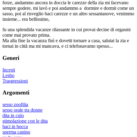
forze, andammo ancora in doccia le carezze della zia mi facevano
sempre godere, mi lavò e poi andammo a dormire e dormii come un
sasso, poi al risveglio baci carezze e un altro sessantanove, venimmo
insieme... era bellissimo,
fu una splendida vacanze rilassante in cui provai decine di orgasmi
come mai provato prima.
Ma alla fine la vacanza finì e dovetti tornare a casa, salutai la zia e
tornai in città ma mi mancava, e ci telefonavamo spesso...
Generi
Incesti
Lesbo
Trasgressioni
Argomenti
sesso zoofilia
sesso orale tra donne
dita in culo
stimolazione con le dita
baci in bocca
sperma canino