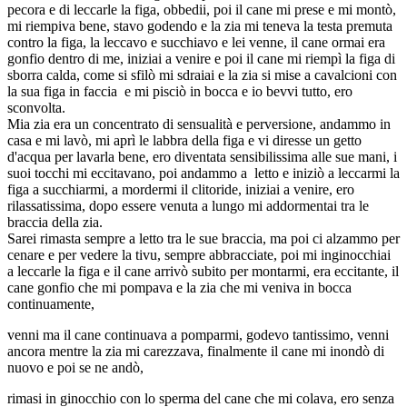
pecora e di leccarle la figa, obbedii, poi il cane mi prese e mi montò,
mi riempiva bene, stavo godendo e la zia mi teneva la testa premuta
contro la figa, la leccavo e succhiavo e lei venne, il cane ormai era
gonfio dentro di me, iniziai a venire e poi il cane mi riempì la figa di
sborra calda, come si sfilò mi sdraiai e la zia si mise a cavalcioni con
la sua figa in faccia e mi pisciò in bocca e io bevvi tutto, ero
sconvolta.
Mia zia era un concentrato di sensualità e perversione, andammo in
casa e mi lavò, mi aprì le labbra della figa e vi diresse un getto
d'acqua per lavarla bene, ero diventata sensibilissima alle sue mani, i
suoi tocchi mi eccitavano, poi andammo a letto e iniziò a leccarmi la
figa a succhiarmi, a mordermi il clitoride, iniziai a venire, ero
rilassatissima, dopo essere venuta a lungo mi addormentai tra le
braccia della zia.
Sarei rimasta sempre a letto tra le sue braccia, ma poi ci alzammo per
cenare e per vedere la tivu, sempre abbracciate, poi mi inginocchiai
a leccarle la figa e il cane arrivò subito per montarmi, era eccitante, il
cane gonfio che mi pompava e la zia che mi veniva in bocca
continuamente,
venni ma il cane continuava a pomparmi, godevo tantissimo, venni
ancora mentre la zia mi carezzava, finalmente il cane mi inondò di
nuovo e poi se ne andò,
rimasi in ginocchio con lo sperma del cane che mi colava, ero senza