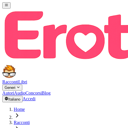
Racconti
Libri
Generi
Autori
Audio
Concorsi
Blog
Accedi
Italiano
Home
Racconti