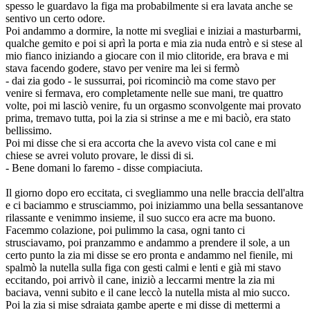
spesso le guardavo la figa ma probabilmente si era lavata anche se
sentivo un certo odore.
Poi andammo a dormire, la notte mi svegliai e iniziai a masturbarmi,
qualche gemito e poi si aprì la porta e mia zia nuda entrò e si stese al
mio fianco iniziando a giocare con il mio clitoride, era brava e mi
stava facendo godere, stavo per venire ma lei si fermò
- dai zia godo - le sussurrai, poi ricominciò ma come stavo per
venire si fermava, ero completamente nelle sue mani, tre quattro
volte, poi mi lasciò venire, fu un orgasmo sconvolgente mai provato
prima, tremavo tutta, poi la zia si strinse a me e mi baciò, era stato
bellissimo.
Poi mi disse che si era accorta che la avevo vista col cane e mi
chiese se avrei voluto provare, le dissi di si.
- Bene domani lo faremo - disse compiaciuta.
Il giorno dopo ero eccitata, ci svegliammo una nelle braccia dell'altra
e ci baciammo e strusciammo, poi iniziammo una bella sessantanove
rilassante e venimmo insieme, il suo succo era acre ma buono.
Facemmo colazione, poi pulimmo la casa, ogni tanto ci
strusciavamo, poi pranzammo e andammo a prendere il sole, a un
certo punto la zia mi disse se ero pronta e andammo nel fienile, mi
spalmò la nutella sulla figa con gesti calmi e lenti e già mi stavo
eccitando, poi arrivò il cane, iniziò a leccarmi mentre la zia mi
baciava, venni subito e il cane leccò la nutella mista al mio succo.
Poi la zia si mise sdraiata gambe aperte e mi disse di mettermi a