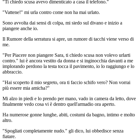
"Ti chiedo scusa avevo dimenticato a casa il telefono."
"Vattene!" mi urla contro come non ha mai urlato.
Sono avvolta dai sensi di colpa, mi siedo sul divano e inizio a
piangere anche io.
Il Rumore della serratura si apre, un rumore di tacchi viene verso di
me.
"Per Piacere non piangere Sara, ti chiedo scusa non volevo urlarti
contro." lui è ancora vestito da donna e si inginocchia davanti a me
implorando perdono la testa tocca il pavimento, io lo raggiungo e lo
abbraccio.
"Hai scoperto il mio segreto, ora ti faccio schifo vero? Non vorrai
più essere mia amicha?"
Mi alzo in piedi e lo prendo per mano, vado in camera da letto, dove
finalmente vedo cosa vi è dentro quell'armadio ora aperto.
Ha numerose gonne lunghe, abiti, costumi da bagno, intimo e molto
altro.
"Spogliati completamente nudo." gli dico, lui obbedisce senza
fiatare.