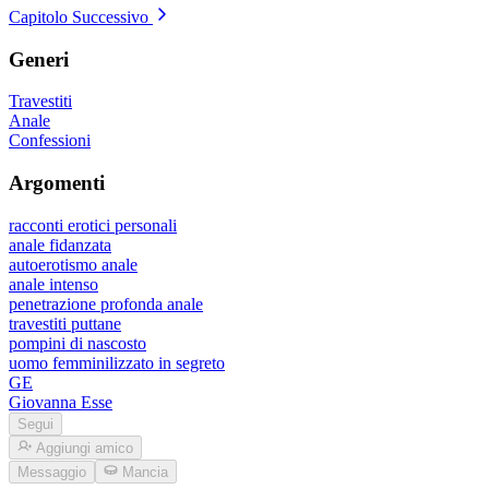
Capitolo Successivo
Generi
Travestiti
Anale
Confessioni
Argomenti
racconti erotici personali
anale fidanzata
autoerotismo anale
anale intenso
penetrazione profonda anale
travestiti puttane
pompini di nascosto
uomo femminilizzato in segreto
GE
Giovanna Esse
Segui
Aggiungi amico
Messaggio
Mancia