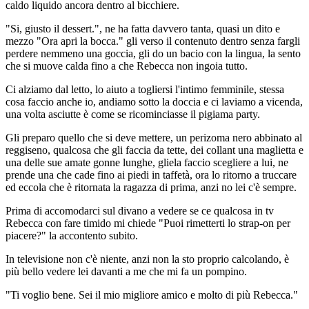
caldo liquido ancora dentro al bicchiere.
"Si, giusto il dessert.", ne ha fatta davvero tanta, quasi un dito e
mezzo "Ora apri la bocca." gli verso il contenuto dentro senza fargli
perdere nemmeno una goccia, gli do un bacio con la lingua, la sento
che si muove calda fino a che Rebecca non ingoia tutto.
Ci alziamo dal letto, lo aiuto a togliersi l'intimo femminile, stessa
cosa faccio anche io, andiamo sotto la doccia e ci laviamo a vicenda,
una volta asciutte è come se ricominciasse il pigiama party.
Gli preparo quello che si deve mettere, un perizoma nero abbinato al
reggiseno, qualcosa che gli faccia da tette, dei collant una maglietta e
una delle sue amate gonne lunghe, gliela faccio scegliere a lui, ne
prende una che cade fino ai piedi in taffetà, ora lo ritorno a truccare
ed eccola che è ritornata la ragazza di prima, anzi no lei c'è sempre.
Prima di accomodarci sul divano a vedere se ce qualcosa in tv
Rebecca con fare timido mi chiede "Puoi rimetterti lo strap-on per
piacere?" la accontento subito.
In televisione non c'è niente, anzi non la sto proprio calcolando, è
più bello vedere lei davanti a me che mi fa un pompino.
"Ti voglio bene. Sei il mio migliore amico e molto di più Rebecca."