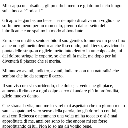
Mi scappa una risatina, gli prendo il mento e gli do un bacio lungo
sulla bocca "Coricati."
Gli apro le gambe, anche se l'ha riempito di saliva non voglio che
soffra nemmeno per un momento, prendo dal cassetto del
lubrificante e ne spalmo in modo abbondante.
Entro con un dito, sento subito il suo gemito, lo muovo un poco fino
a che non gli metto dentro anche il secondo, poi il terzo, avvicino la
punta dello strap-on e glielo metto tutto dentro in un colpo solo, lui
dal dolore stringe le coperte, so che gli fa male, ma dopo per lui
diventerà il piacere che si merita.
Mi muovo avanti, indietro, avanti, indietro con una naturalità che
sembra che ho da sempre il cazzo.
Il suo viso ora sta sorridendo, che dolce, si vede che gli piace,
aumento il ritmo e a ogni colpo cerco di andare più in profondità,
glielo muovo dentro.
Che strana la vita, non me lo sarei mai aspettato che un giorno me lo
sarei scopato nel vero senso della parola, ho già dormito con lui,
anzi con Rebecca e nemmeno una volta mi ha toccato o si è mai
approfittata di me, anzi ora sono io che ancora mi sto forse
approfittando di lui. Non lo so ma gli voglio bene.