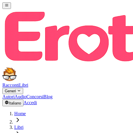
Racconti
Libri
Generi
Autori
Audio
Concorsi
Blog
Accedi
Italiano
Home
Libri