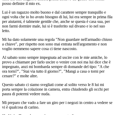
posso definire il mio ex.
Lui è un ragazzo molto buono e dal carattere sempre tranquillo e
ogni volta che io ho avuto bisogno di lui, lui era sempre in prima fila
per aiutarmi, è talmente gentile che, anche se questa è casa sua, per
non farmi dormire male, lui si è trasferito sul divano e io nel suo
letto.
Mi ha dato solamente una regola "Non guardare nell'armadio chiuso
a chiave", per rispetto non sono mai entrata nell'argomento e non
voglio nemmeno sapere cosa ci tiene nascosto.
Al sabato sono sempre impegnata ad uscire con le mie amiche, lo
provo a chiamare per farlo uscire o venire con noi ma lui dice che è
impegnato, anzi mi bombarda sempre di domande del tipo: "A che
ora torni?", "Stai via tutto il giorno?", "Mangi a casa o torni per
cenare?" e molte altre.
Questo sabato ci siamo svegliati come al solito verso le 8 lui mi
porta sempre la colazione in camera, entra chiudendo gli occhi per
paura di potermi vedere nuda.
Mi preparo che vado a fare un giro per i negozi in centro a vedere se
vi è qualcosa di carino.