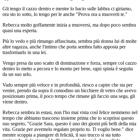
Gli tengo il cazzo dentro e mentre lo bacio sulle labbra ci giriamo,
ora sto io sotto, lo tengo per le anche "Prova ora a muoverti te."
Rebecca molto goffamente inizia a muoversi, ma dopo poco sembra
quasi una esperta.
Più lo vedo e più rimango affascinata, sembra più donna lui di molte
altre ragazza, anche l'intimo che porta sembra fatto apposta per
trasformarlo in una lei.
Vengo presa da uno scatto di dominazione e forza, sempre col cazzo
dentro lo metto a pecora e lo monto per bene, ogni spinta è seguita
da un suo urlo.
Vado sempre più veloce e in profondità, riesco a capire che sta per
venire, prendo da sopra il comodino un bicchiere di vetro che avevo
posizionato prima, il poco tempo che rimane gli faccio una sega, gli
viene dentro.
Rebecca sembra in estasi, non l'ho mai vista così felice nemmeno nel
tempo che abbiamo trascorso insieme prima che io scoprissi questo
suo segreto, "Grazie Sara, questo è uno dei giorni più belli della mia
vita. Grazie per avermelo regalato proprio tu. Ti voglio bene." dice
mentre scoppia a piangere di felicità, il suo trucco si sta tutto