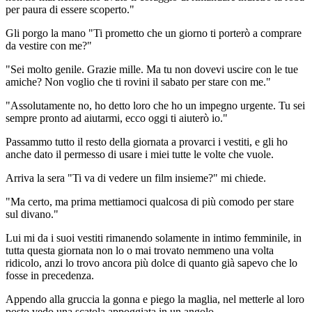
per paura di essere scoperto."
Gli porgo la mano "Ti prometto che un giorno ti porterò a comprare
da vestire con me?"
"Sei molto genile. Grazie mille. Ma tu non dovevi uscire con le tue
amiche? Non voglio che ti rovini il sabato per stare con me."
"Assolutamente no, ho detto loro che ho un impegno urgente. Tu sei
sempre pronto ad aiutarmi, ecco oggi ti aiuterò io."
Passammo tutto il resto della giornata a provarci i vestiti, e gli ho
anche dato il permesso di usare i miei tutte le volte che vuole.
Arriva la sera "Ti va di vedere un film insieme?" mi chiede.
"Ma certo, ma prima mettiamoci qualcosa di più comodo per stare
sul divano."
Lui mi da i suoi vestiti rimanendo solamente in intimo femminile, in
tutta questa giornata non lo o mai trovato nemmeno una volta
ridicolo, anzi lo trovo ancora più dolce di quanto già sapevo che lo
fosse in precedenza.
Appendo alla gruccia la gonna e piego la maglia, nel metterle al loro
posto vedo una scatola appoggiata in un angolo.