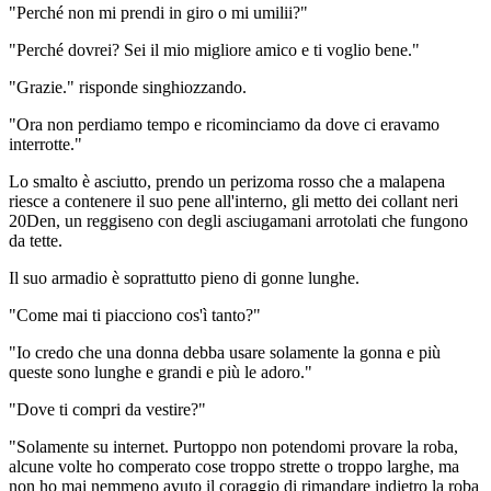
"Perché non mi prendi in giro o mi umilii?"
"Perché dovrei? Sei il mio migliore amico e ti voglio bene."
"Grazie." risponde singhiozzando.
"Ora non perdiamo tempo e ricominciamo da dove ci eravamo
interrotte."
Lo smalto è asciutto, prendo un perizoma rosso che a malapena
riesce a contenere il suo pene all'interno, gli metto dei collant neri
20Den, un reggiseno con degli asciugamani arrotolati che fungono
da tette.
Il suo armadio è soprattutto pieno di gonne lunghe.
"Come mai ti piacciono cos'ì tanto?"
"Io credo che una donna debba usare solamente la gonna e più
queste sono lunghe e grandi e più le adoro."
"Dove ti compri da vestire?"
"Solamente su internet. Purtoppo non potendomi provare la roba,
alcune volte ho comperato cose troppo strette o troppo larghe, ma
non ho mai nemmeno avuto il coraggio di rimandare indietro la roba