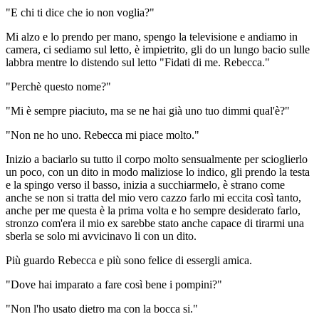
"E chi ti dice che io non voglia?"
Mi alzo e lo prendo per mano, spengo la televisione e andiamo in
camera, ci sediamo sul letto, è impietrito, gli do un lungo bacio sulle
labbra mentre lo distendo sul letto "Fidati di me. Rebecca."
"Perchè questo nome?"
"Mi è sempre piaciuto, ma se ne hai già uno tuo dimmi qual'è?"
"Non ne ho uno. Rebecca mi piace molto."
Inizio a baciarlo su tutto il corpo molto sensualmente per scioglierlo
un poco, con un dito in modo maliziose lo indico, gli prendo la testa
e la spingo verso il basso, inizia a succhiarmelo, è strano come
anche se non si tratta del mio vero cazzo farlo mi eccita così tanto,
anche per me questa è la prima volta e ho sempre desiderato farlo,
stronzo com'era il mio ex sarebbe stato anche capace di tirarmi una
sberla se solo mi avvicinavo li con un dito.
Più guardo Rebecca e più sono felice di essergli amica.
"Dove hai imparato a fare così bene i pompini?"
"Non l'ho usato dietro ma con la bocca si."