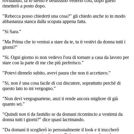
rovinando, fa lo stesso è bellissimo vederlo così, dopo glielo
rimetterò a posto dopo.
"Rebecca posso chiederti una cosa?" gli chiedo anche io in modo
abbastanza stanca dalla scopata appena fatta.
"Si Sara."
"Ma Prima che io venissi a stare da te, tu ti vestivi da donna tutti i
giorni?"
"Si. Ogni giorno io non vedevo l'ora di tornare a casa da lavoro per
stare con la parte di me che più preferisco."
"Potevi dirmelo subito, avevi paura che non ti accettavo."
"Si, non è una cosa facile di cui discutere, soprattutto perchè di
questo lato io mi vergogno."
"Non devi vergognartene, anzi ti rende ancora migliore di già
quanto sei."
"Quindi non ti da fastidio se da domani ricomincio a vestirmi da
donna tutti i giorni?" dice quasi lacrimando.
"Da domani ti sceglierò io personalmente il look e ti truccherò