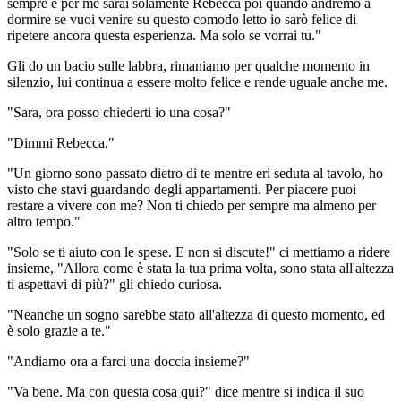
sempre e per me sarai solamente Rebecca poi quando andremo a
dormire se vuoi venire su questo comodo letto io sarò felice di
ripetere ancora questa esperienza. Ma solo se vorrai tu."
Gli do un bacio sulle labbra, rimaniamo per qualche momento in
silenzio, lui continua a essere molto felice e rende uguale anche me.
"Sara, ora posso chiederti io una cosa?"
"Dimmi Rebecca."
"Un giorno sono passato dietro di te mentre eri seduta al tavolo, ho
visto che stavi guardando degli appartamenti. Per piacere puoi
restare a vivere con me? Non ti chiedo per sempre ma almeno per
altro tempo."
"Solo se ti aiuto con le spese. E non si discute!" ci mettiamo a ridere
insieme, "Allora come è stata la tua prima volta, sono stata all'altezza
ti aspettavi di più?" gli chiedo curiosa.
"Neanche un sogno sarebbe stato all'altezza di questo momento, ed
è solo grazie a te."
"Andiamo ora a farci una doccia insieme?"
"Va bene. Ma con questa cosa qui?" dice mentre si indica il suo