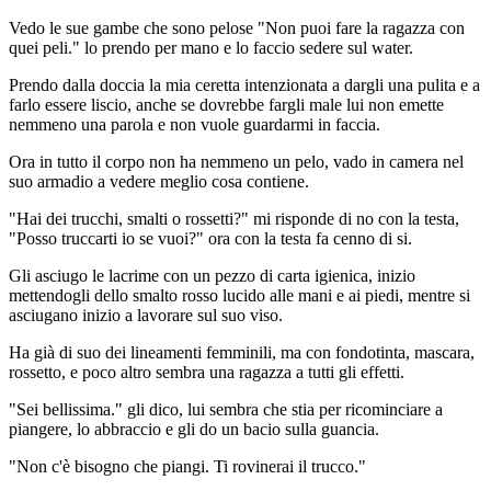
Vedo le sue gambe che sono pelose "Non puoi fare la ragazza con
quei peli." lo prendo per mano e lo faccio sedere sul water.
Prendo dalla doccia la mia ceretta intenzionata a dargli una pulita e a
farlo essere liscio, anche se dovrebbe fargli male lui non emette
nemmeno una parola e non vuole guardarmi in faccia.
Ora in tutto il corpo non ha nemmeno un pelo, vado in camera nel
suo armadio a vedere meglio cosa contiene.
"Hai dei trucchi, smalti o rossetti?" mi risponde di no con la testa,
"Posso truccarti io se vuoi?" ora con la testa fa cenno di si.
Gli asciugo le lacrime con un pezzo di carta igienica, inizio
mettendogli dello smalto rosso lucido alle mani e ai piedi, mentre si
asciugano inizio a lavorare sul suo viso.
Ha già di suo dei lineamenti femminili, ma con fondotinta, mascara,
rossetto, e poco altro sembra una ragazza a tutti gli effetti.
"Sei bellissima." gli dico, lui sembra che stia per ricominciare a
piangere, lo abbraccio e gli do un bacio sulla guancia.
"Non c'è bisogno che piangi. Ti rovinerai il trucco."