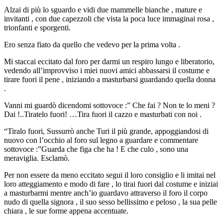
Alzai di più lo sguardo e vidi due mammelle bianche , mature e
invitanti , con due capezzoli che vista la poca luce immaginai rosa ,
trionfanti e sporgenti.
Ero senza fiato da quello che vedevo per la prima volta .
Mi staccai eccitato dal foro per darmi un respiro lungo e liberatorio,
vedendo all’improvviso i miei nuovi amici abbassarsi il costume e
tirare fuori il pene , iniziando a masturbarsi guardando quella donna
.
Vanni mi guardò dicendomi sottovoce :” Che fai ? Non te lo meni ?
Dai !..Tiratelo fuori! …Tira fuori il cazzo e masturbati con noi .
“Tiralo fuori, Sussurrò anche Turi il più grande, appoggiandosi di
nuovo con l’occhio al foro sul legno a guardare e commentare
sottovoce :”Guarda che figa che ha ! E che culo , sono una
meraviglia. Esclamò.
Per non essere da meno eccitato segui il loro consiglio e li imitai nel
loro atteggiamento e modo di fare , lo tirai fuori dal costume e iniziai
a masturbarmi mentre anch’io guardavo attraverso il foro il corpo
nudo di quella signora , il suo sesso bellissimo e peloso , la sua pelle
chiara , le sue forme appena accentuate.