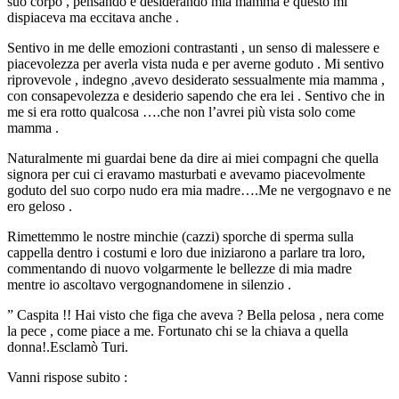
suo corpo , pensando e desiderando mia mamma e questo mi
dispiaceva ma eccitava anche .
Sentivo in me delle emozioni contrastanti , un senso di malessere e
piacevolezza per averla vista nuda e per averne goduto . Mi sentivo
riprovevole , indegno ,avevo desiderato sessualmente mia mamma ,
con consapevolezza e desiderio sapendo che era lei . Sentivo che in
me si era rotto qualcosa ….che non l’avrei più vista solo come
mamma .
Naturalmente mi guardai bene da dire ai miei compagni che quella
signora per cui ci eravamo masturbati e avevamo piacevolmente
goduto del suo corpo nudo era mia madre….Me ne vergognavo e ne
ero geloso .
Rimettemmo le nostre minchie (cazzi) sporche di sperma sulla
cappella dentro i costumi e loro due iniziarono a parlare tra loro,
commentando di nuovo volgarmente le bellezze di mia madre
mentre io ascoltavo vergognandomene in silenzio .
” Caspita !! Hai visto che figa che aveva ? Bella pelosa , nera come
la pece , come piace a me. Fortunato chi se la chiava a quella
donna!.Esclamò Turi.
Vanni rispose subito :