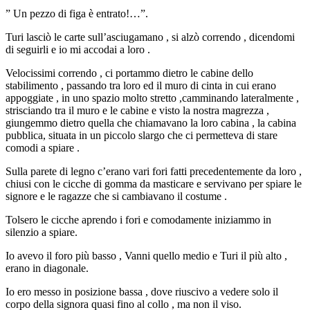
” Un pezzo di figa è entrato!…”.
Turi lasciò le carte sull’asciugamano , si alzò correndo , dicendomi
di seguirli e io mi accodai a loro .
Velocissimi correndo , ci portammo dietro le cabine dello
stabilimento , passando tra loro ed il muro di cinta in cui erano
appoggiate , in uno spazio molto stretto ,camminando lateralmente ,
strisciando tra il muro e le cabine e visto la nostra magrezza ,
giungemmo dietro quella che chiamavano la loro cabina , la cabina
pubblica, situata in un piccolo slargo che ci permetteva di stare
comodi a spiare .
Sulla parete di legno c’erano vari fori fatti precedentemente da loro ,
chiusi con le cicche di gomma da masticare e servivano per spiare le
signore e le ragazze che si cambiavano il costume .
Tolsero le cicche aprendo i fori e comodamente iniziammo in
silenzio a spiare.
Io avevo il foro più basso , Vanni quello medio e Turi il più alto ,
erano in diagonale.
Io ero messo in posizione bassa , dove riuscivo a vedere solo il
corpo della signora quasi fino al collo , ma non il viso.