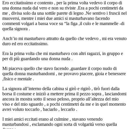
Ero eccitatissimo e contento , per la prima volta vedevo il corpo di
una donna nuda dal vero e non su riviste .Era a pochi centimetri da
me , divisa solo da una sottile parete di legno .Ne sentivo i fruscii nel
muoversi, mentre i miei due amici si masturbavano facendo
commenti volgari a bassa voce su “la figa ,il culo e le mammelle -di
quella signora .
Anch’io mi masturbavo attratto da quello che vedevo , mi era venuto
duro ed ero eccitatissimo.
Era la prima volta che mi masturbavo con altri ragazzi, in gruppo e
per di più guardando una donna nuda .
Mi piaceva quello che stavo facendo ,guardare il corpo nudo di
quella donna masturbandomi , ne provavo piacere, gioia e benessere
,fisico e mentale .
La signora all’interno della cabina si girò e rigirò , tirò fuori dalla
borsa il costume e iniziò a mettere prima il pezzo sopra , lasciandomi
ancora in mostra sotto il sesso peloso, proprio all’altezza del mio
viso e del mio sguardo , a pochi centimetri da me e in quel momento
avrei voluto toccarlo , baciarlo , leccarlo .
I miei amici eccitati erano al culmine , stavano venendo
masturbandosi , esclamando ogni sorta di volgarità verso quella