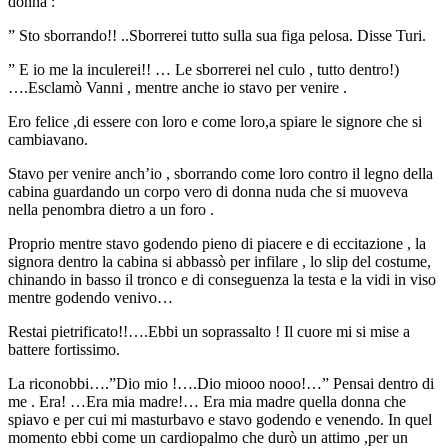
donna :
” Sto sborrando!! ..Sborrerei tutto sulla sua figa pelosa. Disse Turi.
” E io me la inculerei!! … Le sborrerei nel culo , tutto dentro!)
….Esclamò Vanni , mentre anche io stavo per venire .
Ero felice ,di essere con loro e come loro,a spiare le signore che si
cambiavano.
Stavo per venire anch’io , sborrando come loro contro il legno della
cabina guardando un corpo vero di donna nuda che si muoveva
nella penombra dietro a un foro .
Proprio mentre stavo godendo pieno di piacere e di eccitazione , la
signora dentro la cabina si abbassò per infilare , lo slip del costume,
chinando in basso il tronco e di conseguenza la testa e la vidi in viso
mentre godendo venivo…
Restai pietrificato!!….Ebbi un soprassalto ! Il cuore mi si mise a
battere fortissimo.
La riconobbi….”Dio mio !….Dio miooo nooo!…” Pensai dentro di
me . Era! …Era mia madre!… Era mia madre quella donna che
spiavo e per cui mi masturbavo e stavo godendo e venendo. In quel
momento ebbi come un cardiopalmo che durò un attimo ,per un