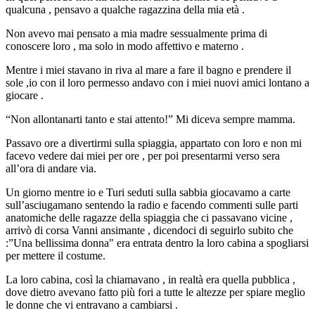
qualcuna , pensavo a qualche ragazzina della mia età .
Non avevo mai pensato a mia madre sessualmente prima di
conoscere loro , ma solo in modo affettivo e materno .
Mentre i miei stavano in riva al mare a fare il bagno e prendere il
sole ,io con il loro permesso andavo con i miei nuovi amici lontano a
giocare .
“Non allontanarti tanto e stai attento!” Mi diceva sempre mamma.
Passavo ore a divertirmi sulla spiaggia, appartato con loro e non mi
facevo vedere dai miei per ore , per poi presentarmi verso sera
all’ora di andare via.
Un giorno mentre io e Turi seduti sulla sabbia giocavamo a carte
sull’asciugamano sentendo la radio e facendo commenti sulle parti
anatomiche delle ragazze della spiaggia che ci passavano vicine ,
arrivò di corsa Vanni ansimante , dicendoci di seguirlo subito che
:”Una bellissima donna" era entrata dentro la loro cabina a spogliarsi
per mettere il costume.
La loro cabina, così la chiamavano , in realtà era quella pubblica ,
dove dietro avevano fatto più fori a tutte le altezze per spiare meglio
le donne che vi entravano a cambiarsi .