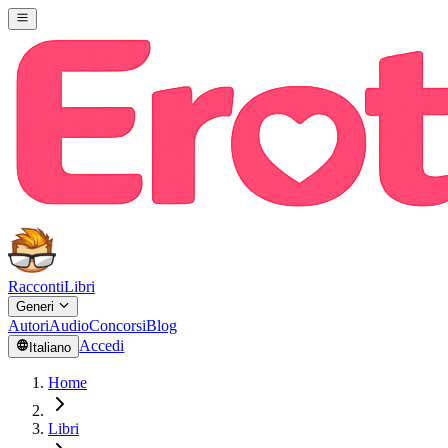
Racconti
Libri
Generi
Autori
Audio
Concorsi
Blog
Accedi
Italiano
Home
Libri