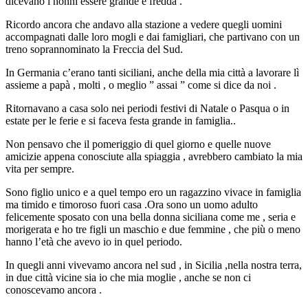
dicevano i nonni essere grande e fredda .
Ricordo ancora che andavo alla stazione a vedere quegli uomini
accompagnati dalle loro mogli e dai famigliari, che partivano con un
treno soprannominato la Freccia del Sud.
In Germania c’erano tanti siciliani, anche della mia città a lavorare lì
assieme a papà , molti , o meglio ” assai ” come si dice da noi .
Ritornavano a casa solo nei periodi festivi di Natale o Pasqua o in
estate per le ferie e si faceva festa grande in famiglia..
Non pensavo che il pomeriggio di quel giorno e quelle nuove
amicizie appena conosciute alla spiaggia , avrebbero cambiato la mia
vita per sempre.
Sono figlio unico e a quel tempo ero un ragazzino vivace in famiglia
ma timido e timoroso fuori casa .Ora sono un uomo adulto
felicemente sposato con una bella donna siciliana come me , seria e
morigerata e ho tre figli un maschio e due femmine , che più o meno
hanno l’età che avevo io in quel periodo.
In quegli anni vivevamo ancora nel sud , in Sicilia ,nella nostra terra,
in due città vicine sia io che mia moglie , anche se non ci
conoscevamo ancora .