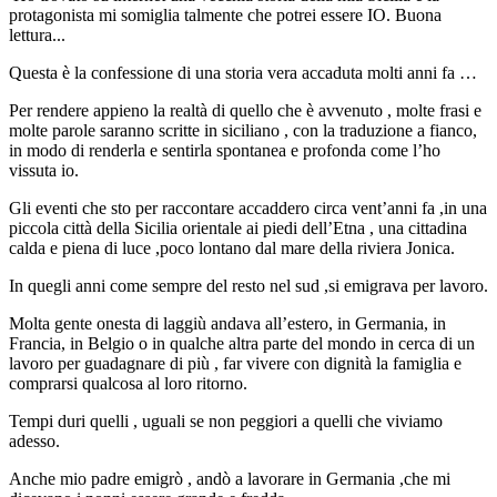
protagonista mi somiglia talmente che potrei essere IO. Buona
lettura...
Questa è la confessione di una storia vera accaduta molti anni fa …
Per rendere appieno la realtà di quello che è avvenuto , molte frasi e
molte parole saranno scritte in siciliano , con la traduzione a fianco,
in modo di renderla e sentirla spontanea e profonda come l’ho
vissuta io.
Gli eventi che sto per raccontare accaddero circa vent’anni fa ,in una
piccola città della Sicilia orientale ai piedi dell’Etna , una cittadina
calda e piena di luce ,poco lontano dal mare della riviera Jonica.
In quegli anni come sempre del resto nel sud ,si emigrava per lavoro.
Molta gente onesta di laggiù andava all’estero, in Germania, in
Francia, in Belgio o in qualche altra parte del mondo in cerca di un
lavoro per guadagnare di più , far vivere con dignità la famiglia e
comprarsi qualcosa al loro ritorno.
Tempi duri quelli , uguali se non peggiori a quelli che viviamo
adesso.
Anche mio padre emigrò , andò a lavorare in Germania ,che mi