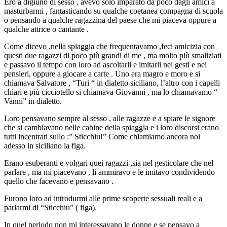
Ero a digiuno di sesso , avevo solo imparato da poco dagli amici a
masturbarmi , fantasticando su qualche coetanea compagna di scuola
o pensando a qualche ragazzina del paese che mi piaceva oppure a
qualche attrice o cantante .
Come dicevo ,nella spiaggia che frequentavamo ,feci amicizia con
questi due ragazzi di poco più grandi di me , ma molto più smaliziati
e passavo il tempo con loro ad ascoltarli e imitarli nei gesti e nei
pensieri, oppure a giocare a carte . Uno era magro e moro e si
chiamava Salvatore , “Turi “ in dialetto siciliano, l’altro con i capelli
chiari e più cicciotello si chiamava Giovanni , ma lo chiamavamo “
Vanni” in dialetto.
Loro pensavano sempre al sesso , alle ragazze e a spiare le signore
che si cambiavano nelle cabine della spiaggia e i loro discorsi erano
tutti incentrati sullo :” Sticchiu!” Come chiamiamo ancora noi
adesso in siciliano la figa.
Erano esuberanti e volgari quei ragazzi ,sia nel gesticolare che nel
parlare , ma mi piacevano , li ammiravo e le imitavo condividendo
quello che facevano e pensavano .
Furono loro ad introdurmi alle prime scoperte sessuali reali e a
parlarmi di “Sticchiu” ( figa).
In quel periodo non mi interessavano le donne e se pensavo a