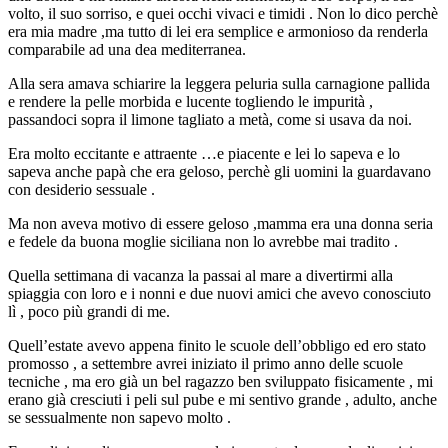
volto, il suo sorriso, e quei occhi vivaci e timidi . Non lo dico perchè
era mia madre ,ma tutto di lei era semplice e armonioso da renderla
comparabile ad una dea mediterranea.
Alla sera amava schiarire la leggera peluria sulla carnagione pallida
e rendere la pelle morbida e lucente togliendo le impurità ,
passandoci sopra il limone tagliato a metà, come si usava da noi.
Era molto eccitante e attraente …e piacente e lei lo sapeva e lo
sapeva anche papà che era geloso, perchè gli uomini la guardavano
con desiderio sessuale .
Ma non aveva motivo di essere geloso ,mamma era una donna seria
e fedele da buona moglie siciliana non lo avrebbe mai tradito .
Quella settimana di vacanza la passai al mare a divertirmi alla
spiaggia con loro e i nonni e due nuovi amici che avevo conosciuto
lì , poco più grandi di me.
Quell’estate avevo appena finito le scuole dell’obbligo ed ero stato
promosso , a settembre avrei iniziato il primo anno delle scuole
tecniche , ma ero già un bel ragazzo ben sviluppato fisicamente , mi
erano già cresciuti i peli sul pube e mi sentivo grande , adulto, anche
se sessualmente non sapevo molto .