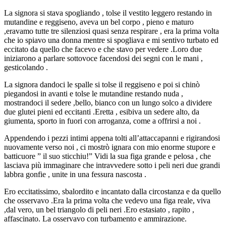
La signora si stava spogliando , tolse il vestito leggero restando in
mutandine e reggiseno, aveva un bel corpo , pieno e maturo
,eravamo tutte tre silenziosi quasi senza respirare , era la prima volta
che io spiavo una donna mentre si spogliava e mi sentivo turbato ed
eccitato da quello che facevo e che stavo per vedere .Loro due
iniziarono a parlare sottovoce facendosi dei segni con le mani ,
gesticolando .
La signora dandoci le spalle si tolse il reggiseno e poi si chinò
piegandosi in avanti e tolse le mutandine restando nuda ,
mostrandoci il sedere ,bello, bianco con un lungo solco a dividere
due glutei pieni ed eccitanti .Eretta , esibiva un sedere alto, da
giumenta, sporto in fuori con arroganza, come a offrirsi a noi .
Appendendo i pezzi intimi appena tolti all’attaccapanni e rigirandosi
nuovamente verso noi , ci mostrò ignara con mio enorme stupore e
batticuore ” il suo sticchiu!” Vidi la sua figa grande e pelosa , che
lasciava più immaginare che intravvedere sotto i peli neri due grandi
labbra gonfie , unite in una fessura nascosta .
Ero eccitatissimo, sbalordito e incantato dalla circostanza e da quello
che osservavo .Era la prima volta che vedevo una figa reale, viva
,dal vero, un bel triangolo di peli neri .Ero estasiato , rapito ,
affascinato. La osservavo con turbamento e ammirazione.