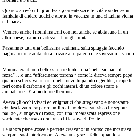
Quando arrivò ci fu gran festa ,contentezza e felicità e si decise in
famiglia di andare qualche giorno in vacanza in una cittadina vicina
sul mare .
Vennero anche i nonni materni con noi ,anche se abitavano in un
altro paese, mamma voleva la famiglia unita.
Passammo tutti una bellissima settimana sulla spiaggia facendo
bagni a mare e andando a trovare altri parenti che vivevano lì vicino
.
Mamma era di una bellezza incredibile , una “bella siciliana di
razza” …o una “affascinante terrona “,come le diceva sempre papà
quando scherzavano ,con quel suo volto pallido e gentile , i capelli
neri come il carbone e gli occhi intensi, di un colore scuro e
ammaliante . Era molto mediterranea.
Aveva gli occhi vivaci ed enigmatici che stregavano e nonostante
ciò, lasciavano trasparire un filo di timidezza sul viso che seppur
pallido , si tingeva di rosso, con una imbarazzata espressione
sorridente che usava donare a chi le stava di fronte.
Le labbra piene ,rosee e perfette creavano un sorriso che incantava
sempre i suoi interlocutori. Aveva una grazia felina quando si