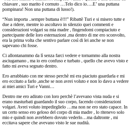
chiavare , suo marito è cornuto …Telo dico io….E’ una puttana
pompinara! Non una puttana di lusso!).
“Nun importa ..sempre buttana è!!!” Ribattè Turi e si misero tutte e
due a ridere, mentre io ascoltavo in silenzio quei commenti e
considerazioni volgari su mia madre , fingendomi compiaciuto e
partecipante delle loro esternazioni ,ma dentro di me ero sconvolto,
era la prima volta che sentivo parlare così di lei anche se non
sapevano chi fosse.
Ci allontanammo da lì senza farci vedere e tornammo alla nostra
asciugamano , ma io ero confuso e turbato , quello che avevo visto e
fatto mi aveva segnato dentro.
Ero arrabbiato con me stesso perchè mi era piaciuto guardarla e mi
ero eccitato a farlo ,anche se non avrei voluto e non lo davo a vedere
ai miei amici Turi e Vanni…
Dentro me ero adirato con loro perchè l’avevano vista nuda e si
erano masturbati guardando il suo corpo, facendo considerazioni
volgari. Avrei voluto impedirglielo …ma non ne ero stato capace. In
un certo senso ero geloso del corpo di mia madre , lo ritenevo solo
mio e quindi non avrebbero dovuto vederlo…ma daltronte , mi
eccitava sapere che avevano visto le sue nudità.