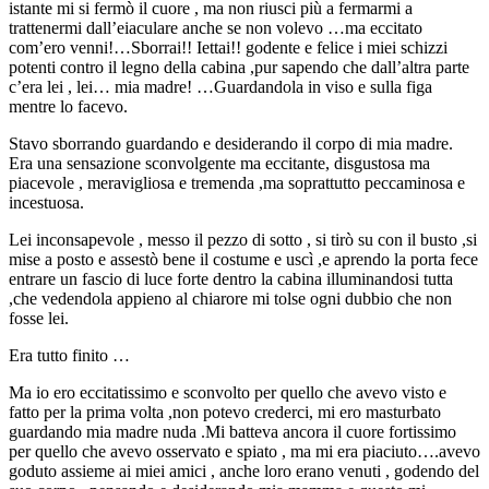
istante mi si fermò il cuore , ma non riusci più a fermarmi a
trattenermi dall’eiaculare anche se non volevo …ma eccitato
com’ero venni!…Sborrai!! Iettai!! godente e felice i miei schizzi
potenti contro il legno della cabina ,pur sapendo che dall’altra parte
c’era lei , lei… mia madre! …Guardandola in viso e sulla figa
mentre lo facevo.
Stavo sborrando guardando e desiderando il corpo di mia madre.
Era una sensazione sconvolgente ma eccitante, disgustosa ma
piacevole , meravigliosa e tremenda ,ma soprattutto peccaminosa e
incestuosa.
Lei inconsapevole , messo il pezzo di sotto , si tirò su con il busto ,si
mise a posto e assestò bene il costume e uscì ,e aprendo la porta fece
entrare un fascio di luce forte dentro la cabina illuminandosi tutta
,che vedendola appieno al chiarore mi tolse ogni dubbio che non
fosse lei.
Era tutto finito …
Ma io ero eccitatissimo e sconvolto per quello che avevo visto e
fatto per la prima volta ,non potevo crederci, mi ero masturbato
guardando mia madre nuda .Mi batteva ancora il cuore fortissimo
per quello che avevo osservato e spiato , ma mi era piaciuto….avevo
goduto assieme ai miei amici , anche loro erano venuti , godendo del