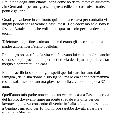
Era la fine degli anni ottanta ,papà come ho detto lavorava all’estero
, in Germania , per una grossa impresa edile che costruiva strade,
ponti e gallerie .
Guadagnava bene in confronto qui in Italia e stava per contratto via
lunghi periodi senza venire a casa, mesi . Lo vedevamo solo sotto le
feste di Natale e qualche volta a Pasqua, ma solo per una decina di
giorni .
Telefonava ogni fine settimana ,questi erano gli accordi con mia
madre ,allora non c’erano i cellulari .
Era un grosso sacrificio la vita che facevano lui e mia madre , anche
se era solo per pochi anni , per mettere via dei risparmi per farci star
meglio e comprarci una casa .
Era un sacrificio sotto tutti gli aspetti ,per lui stare lontano dalla
famiglia , dalla sua donna e suo figlio , ma lo era anche per mamma
restare sola, essendo ancora giovane e bella ,avendo all’epoca 37
anni.
Quell’anno mio padre non era potuto venire a casa a Pasqua per via
del lavoro, dovevano finire un ponte stradale e la ditta per cui
lavorava gli aveva consentito di venire in Italia solo due mesi dopo,
a Giugno , ma solo per 10 giorni ,poi sarebbe dovuto ripartire e
ritornare a Natale.