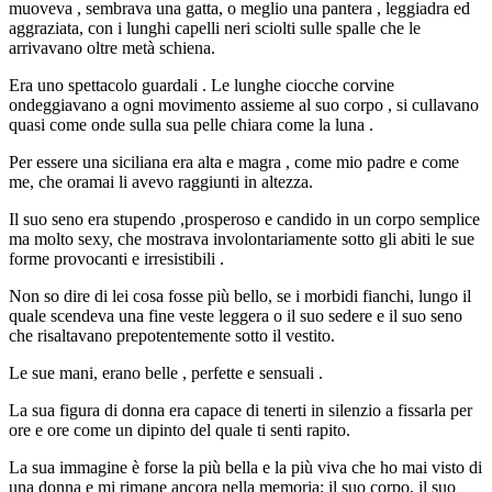
muoveva , sembrava una gatta, o meglio una pantera , leggiadra ed
aggraziata, con i lunghi capelli neri sciolti sulle spalle che le
arrivavano oltre metà schiena.
Era uno spettacolo guardali . Le lunghe ciocche corvine
ondeggiavano a ogni movimento assieme al suo corpo , si cullavano
quasi come onde sulla sua pelle chiara come la luna .
Per essere una siciliana era alta e magra , come mio padre e come
me, che oramai li avevo raggiunti in altezza.
Il suo seno era stupendo ,prosperoso e candido in un corpo semplice
ma molto sexy, che mostrava involontariamente sotto gli abiti le sue
forme provocanti e irresistibili .
Non so dire di lei cosa fosse più bello, se i morbidi fianchi, lungo il
quale scendeva una fine veste leggera o il suo sedere e il suo seno
che risaltavano prepotentemente sotto il vestito.
Le sue mani, erano belle , perfette e sensuali .
La sua figura di donna era capace di tenerti in silenzio a fissarla per
ore e ore come un dipinto del quale ti senti rapito.
La sua immagine è forse la più bella e la più viva che ho mai visto di
una donna e mi rimane ancora nella memoria; il suo corpo, il suo