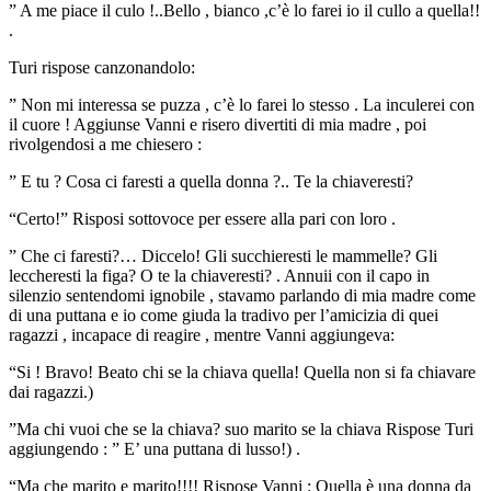
” A me piace il culo !..Bello , bianco ,c’è lo farei io il cullo a quella!!
.
Turi rispose canzonandolo:
” Non mi interessa se puzza , c’è lo farei lo stesso . La inculerei con
il cuore ! Aggiunse Vanni e risero divertiti di mia madre , poi
rivolgendosi a me chiesero :
” E tu ? Cosa ci faresti a quella donna ?.. Te la chiaveresti?
“Certo!” Risposi sottovoce per essere alla pari con loro .
” Che ci faresti?… Diccelo! Gli succhieresti le mammelle? Gli
leccheresti la figa? O te la chiaveresti? . Annuii con il capo in
silenzio sentendomi ignobile , stavamo parlando di mia madre come
di una puttana e io come giuda la tradivo per l’amicizia di quei
ragazzi , incapace di reagire , mentre Vanni aggiungeva:
“Si ! Bravo! Beato chi se la chiava quella! Quella non si fa chiavare
dai ragazzi.)
”Ma chi vuoi che se la chiava? suo marito se la chiava Rispose Turi
aggiungendo : ” E’ una puttana di lusso!) .
“Ma che marito e marito!!!! Rispose Vanni : Quella è una donna da