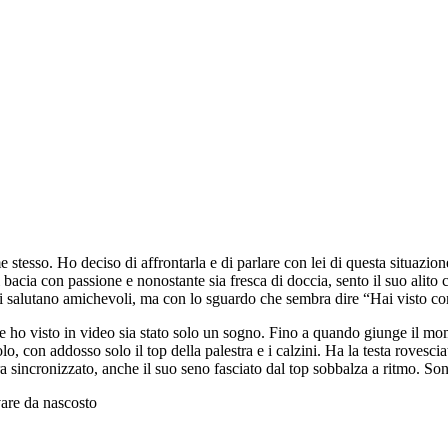
tesso. Ho deciso di affrontarla e di parlare con lei di questa situazion
i bacia con passione e nonostante sia fresca di doccia, sento il suo alito
 mi salutano amichevoli, ma con lo sguardo che sembra dire “Hai visto 
 ho visto in video sia stato solo un sogno. Fino a quando giunge il mom
o, con addosso solo il top della palestra e i calzini. Ha la testa rovesci
ra sincronizzato, anche il suo seno fasciato dal top sobbalza a ritmo. 
vare da nascosto