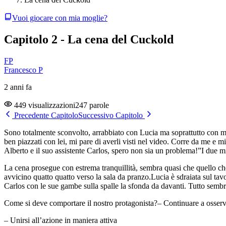
Vuoi giocare con mia moglie?
Capitolo 2 - La cena del Cuckold
FP
Francesco P
2 anni fa
449 visualizzazioni
247 parole
Precedente Capitolo
Successivo Capitolo
Sono totalmente sconvolto, arrabbiato con Lucia ma soprattutto con me s
ben piazzati con lei, mi pare di averli visti nel video. Corre da me e m
Alberto e il suo assistente Carlos, spero non sia un problema!”I due
La cena prosegue con estrema tranquillità, sembra quasi che quello che
avvicino quatto quatto verso la sala da pranzo.Lucia è sdraiata sul tavol
Carlos con le sue gambe sulla spalle la sfonda da davanti. Tutto semb
Come si deve comportare il nostro protagonista?– Continuare a osser
– Unirsi all’azione in maniera attiva