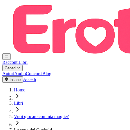
Racconti
Libri
Generi
Autori
Audio
Concorsi
Blog
Accedi
Italiano
Home
Libri
Vuoi giocare con mia moglie?
La cena del Cuckold