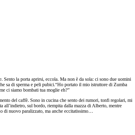
e. Sento la porta aprirsi, eccola. Ma non è da sola: ci sono due uomini
 che sa di sperma e peli pubici.“Ho portato il mio istruttore di Zumba
come ci siamo bombati tua moglie eh?”
ento del caffè. Sono in cucina che sento dei rumori, tonfi regolari, mi
ata all’indietro, sul bordo, riempita dalla mazza di Alberto, mentre
Sono di nuovo paralizzato, ma anche eccitatissimo…