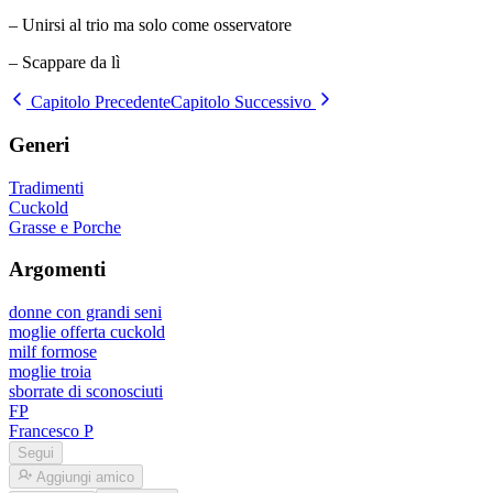
– Unirsi al trio ma solo come osservatore
– Scappare da lì
Capitolo Precedente
Capitolo Successivo
Generi
Tradimenti
Cuckold
Grasse e Porche
Argomenti
donne con grandi seni
moglie offerta cuckold
milf formose
moglie troia
sborrate di sconosciuti
FP
Francesco P
Segui
Aggiungi amico