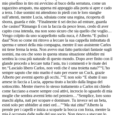
mio pisellino in tiro mi avvicino al buco della serratura, come un
ragazzino arrapato, ma appena mi appoggio alla porta si apre e cado
a terra. I due uomini mi attendono in piedi con le loro stanghe
sull’attenti, mentre Lucia, sdraiata come una regina, ricoperta di
sborra, guarda e ride. “Finalmente ti sei deciso ad entrare, guarda
che casino!”Rimango lì con la faccia da pesce lesso, credo di aver
capito cosa intenda, ma non sono sicuro che sia quello che voglio…
Vengo colpito da uno scappellotto sulla nuca, è Alberto.“E pulisci
daai”Non so come mi ritrovo a leccare la sua cappella imbrattata di
sperma e umori della mia compagna, mentre il suo assistente Carlos
mi tiene ferma la testa. Non avevo mai fatto particolari fantasie sugli
uomini, ma ora che sono in questa strana situazione ubbidire mi
sembra la cosa più naturale di questo mondo. Dopo aver finito con il
glande procedo a leccare tutta l’asta, tra i commenti e le risate dei
tre.“Lascialo libero Carlos, non vedi che è una troietta nata?”“L’ho
sempre saputo che mio marito è nato per essere un Cuck, grazie
Alberto per avermi aperto gli occhi..”“E non solo “E sbatte il suo
arnese in faccia a Lucia, appena tirato a lucido dalla lingua del
sottoscritto. Mentre riservo lo stesso trattamento a Carlos mi chiedo
come facciano a essere sempre così attivi, incrocio lo sguardo di mia
moglie che sembra avermi letto nel pensiero…“Semplice, loro sono
maschi alpha, nati per scopare e dominare. Tu invece sei un beta,
esisti solo per ubbidire ai miei ord…”“Ma stai zitta!”Alberto la
prende per i capelli e inizia a scoparle la bocca con forza, mentre la
mia è occupata dalle palle del suo socio. Non riesco a staccare lo