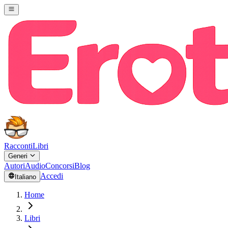
Racconti
Libri
Generi
Autori
Audio
Concorsi
Blog
Accedi
Italiano
Home
Libri