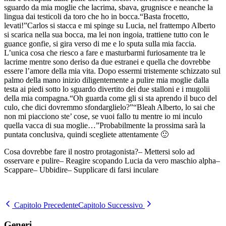
sguardo da mia moglie che lacrima, sbava, grugnisce e neanche la
lingua dai testicoli da toro che ho in bocca.“Basta frocetto,
levati!”Carlos si stacca e mi spinge su Lucia, nel frattempo Alberto
si scarica nella sua bocca, ma lei non ingoia, trattiene tutto con le
guance gonfie, si gira verso di me e lo sputa sulla mia faccia.
L’unica cosa che riesco a fare e masturbarmi furiosamente tra le
lacrime mentre sono deriso da due estranei e quella che dovrebbe
essere l’amore della mia vita. Dopo essermi tristemente schizzato sul
palmo della mano inizio diligentemente a pulire mia moglie dalla
testa ai piedi sotto lo sguardo divertito dei due stalloni e i mugolii
della mia compagna.“Oh guarda come gli si sta aprendo il buco del
culo, che dici dovremmo sfondarglielo?”“Bleah Alberto, lo sai che
non mi piacciono ste’ cose, se vuoi fallo tu mentre io mi inculo
quella vacca di sua moglie…”Probabilmente la prossima sarà la
puntata conclusiva, quindi scegliete attentamente 🙂
Cosa dovrebbe fare il nostro protagonista?– Mettersi solo ad
osservare e pulire– Reagire scopando Lucia da vero maschio alpha–
Scappare– Ubbidire– Supplicare di farsi inculare
Capitolo Precedente
Capitolo Successivo
Generi