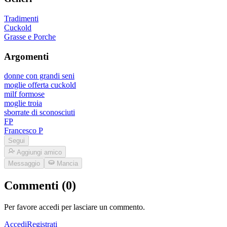
Tradimenti
Cuckold
Grasse e Porche
Argomenti
donne con grandi seni
moglie offerta cuckold
milf formose
moglie troia
sborrate di sconosciuti
FP
Francesco P
Segui
Aggiungi amico
Messaggio
Mancia
Commenti (0)
Per favore accedi per lasciare un commento.
Accedi
Registrati