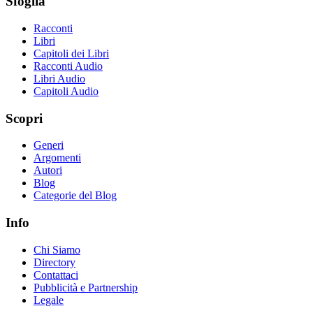
Sfoglia
Racconti
Libri
Capitoli dei Libri
Racconti Audio
Libri Audio
Capitoli Audio
Scopri
Generi
Argomenti
Autori
Blog
Categorie del Blog
Info
Chi Siamo
Directory
Contattaci
Pubblicità e Partnership
Legale