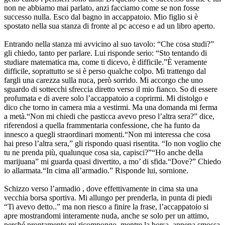
non ne abbiamo mai parlato, anzi facciamo come se non fosse
successo nulla. Esco dal bagno in accappatoio. Mio figlio si è
spostato nella sua stanza di fronte al pc acceso e ad un libro aperto.
Entrando nella stanza mi avvicino al suo tavolo: “Che cosa studi?”
gli chiedo, tanto per parlare. Lui risponde serio: “Sto tentando di
studiare matematica ma, come ti dicevo, è difficile.”È veramente
difficile, soprattutto se si è perso qualche colpo. Mi trattengo dal
fargli una carezza sulla nuca, però sorrido. Mi accorgo che uno
sguardo di sottecchi sfreccia diretto verso il mio fianco. So di essere
profumata e di avere solo l’accappatoio a coprirmi. Mi distolgo e
dico che torno in camera mia a vestirmi. Ma una domanda mi ferma
a metà.“Non mi chiedi che pasticca avevo preso l’altra sera?” dice,
riferendosi a quella frammentaria confessione, che ha funto da
innesco a quegli straordinari momenti.“Non mi interessa che cosa
hai preso l’altra sera,” gli rispondo quasi risentita. “Io non voglio che
tu ne prenda più, qualunque cosa sia, capisci?”“Ho anche della
marijuana” mi guarda quasi divertito, a mo’ di sfida.“Dove?” Chiedo
io allarmata.“In cima all’armadio.” Risponde lui, sornione.
Schizzo verso l’armadio , dove effettivamente in cima sta una
vecchia borsa sportiva. Mi allungo per prenderla, in punta di piedi
“Ti avevo detto..” ma non riesco a finire la frase, l’accappatoio si
apre mostrandomi interamente nuda, anche se solo per un attimo,
perché prontamente mi ricompongo, mentre la borsa, appena smossa