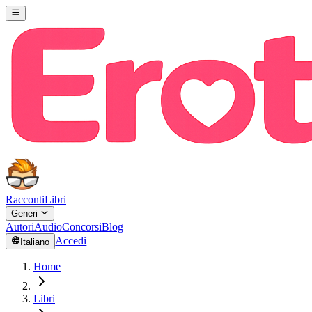
Racconti
Libri
Generi
Autori
Audio
Concorsi
Blog
Accedi
Italiano
Home
Libri