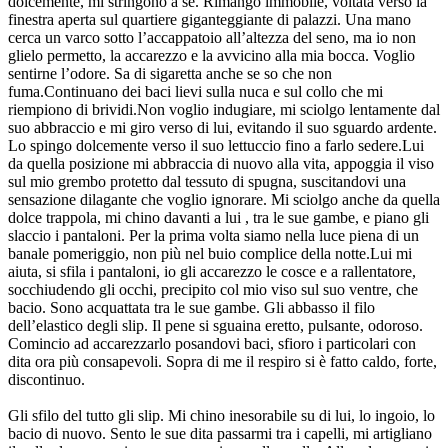
dolcemente, mi stringono a sé. Rimango immobile, voltata verso la
finestra aperta sul quartiere giganteggiante di palazzi. Una mano
cerca un varco sotto l’accappatoio all’altezza del seno, ma io non
glielo permetto, la accarezzo e la avvicino alla mia bocca. Voglio
sentirne l’odore. Sa di sigaretta anche se so che non
fuma.Continuano dei baci lievi sulla nuca e sul collo che mi
riempiono di brividi.Non voglio indugiare, mi sciolgo lentamente dal
suo abbraccio e mi giro verso di lui, evitando il suo sguardo ardente.
Lo spingo dolcemente verso il suo lettuccio fino a farlo sedere.Lui
da quella posizione mi abbraccia di nuovo alla vita, appoggia il viso
sul mio grembo protetto dal tessuto di spugna, suscitandovi una
sensazione dilagante che voglio ignorare. Mi sciolgo anche da quella
dolce trappola, mi chino davanti a lui , tra le sue gambe, e piano gli
slaccio i pantaloni. Per la prima volta siamo nella luce piena di un
banale pomeriggio, non più nel buio complice della notte.Lui mi
aiuta, si sfila i pantaloni, io gli accarezzo le cosce e a rallentatore,
socchiudendo gli occhi, precipito col mio viso sul suo ventre, che
bacio. Sono acquattata tra le sue gambe. Gli abbasso il filo
dell’elastico degli slip. Il pene si sguaina eretto, pulsante, odoroso.
Comincio ad accarezzarlo posandovi baci, sfioro i particolari con
dita ora più consapevoli. Sopra di me il respiro si è fatto caldo, forte,
discontinuo.
Gli sfilo del tutto gli slip. Mi chino inesorabile su di lui, lo ingoio, lo
bacio di nuovo. Sento le sue dita passarmi tra i capelli, mi artigliano