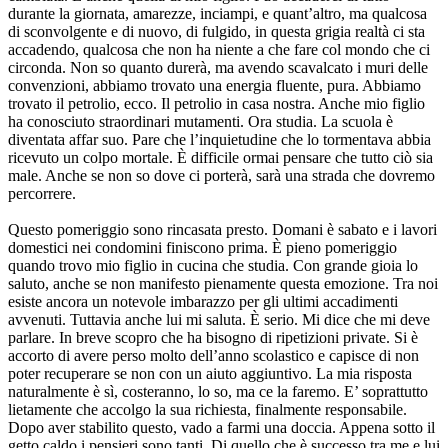
durante la giornata, amarezze, inciampi, e quant’altro, ma qualcosa
di sconvolgente e di nuovo, di fulgido, in questa grigia realtà ci sta
accadendo, qualcosa che non ha niente a che fare col mondo che ci
circonda. Non so quanto durerà, ma avendo scavalcato i muri delle
convenzioni, abbiamo trovato una energia fluente, pura. Abbiamo
trovato il petrolio, ecco. Il petrolio in casa nostra. Anche mio figlio
ha conosciuto straordinari mutamenti. Ora studia. La scuola è
diventata affar suo. Pare che l’inquietudine che lo tormentava abbia
ricevuto un colpo mortale. È difficile ormai pensare che tutto ciò sia
male. Anche se non so dove ci porterà, sarà una strada che dovremo
percorrere.
Questo pomeriggio sono rincasata presto. Domani è sabato e i lavori
domestici nei condomini finiscono prima. È pieno pomeriggio
quando trovo mio figlio in cucina che studia. Con grande gioia lo
saluto, anche se non manifesto pienamente questa emozione. Tra noi
esiste ancora un notevole imbarazzo per gli ultimi accadimenti
avvenuti. Tuttavia anche lui mi saluta. È serio. Mi dice che mi deve
parlare. In breve scopro che ha bisogno di ripetizioni private. Si è
accorto di avere perso molto dell’anno scolastico e capisce di non
poter recuperare se non con un aiuto aggiuntivo. La mia risposta
naturalmente è sì, costeranno, lo so, ma ce la faremo. E’ soprattutto
lietamente che accolgo la sua richiesta, finalmente responsabile.
Dopo aver stabilito questo, vado a farmi una doccia. Appena sotto il
getto caldo i pensieri sono tanti. Di quello che è successo tra me e lui