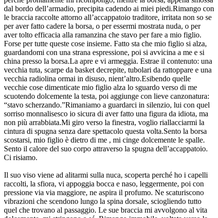
dal bordo dell’armadio, precipita cadendo ai miei piedi.Rimango con
le braccia raccolte attorno all’accappatoio traditore, irritata non so se
per aver fatto cadere la borsa, o per essermi mostrata nuda, o per
aver tolto efficacia alla ramanzina che stavo per fare a mio figlio.
Forse per tutte queste cose insieme. Fatto sta che mio figlio si alza,
guardandomi con una strana espressione, poi si avvicina a me e si
china presso la borsa.La apre e vi armeggia. Estrae il contenuto: una
vecchia tuta, scarpe da basket decrepite, tubolari da rattoppare e una
vecchia radiolina ormai in disuso, nient’altro.Esibendo quelle
vecchie cose dimenticate mio figlio alza lo sguardo verso di me
scuotendo dolcemente la testa, poi aggiunge con lieve canzonatura:
“stavo scherzando.”Rimaniamo a guardarci in silenzio, lui con quel
sorriso monnalisesco io sicura di aver fatto una figura da idiota, ma
non più arrabbiata.Mi giro verso la finestra, voglio riallacciarmi la
cintura di spugna senza dare spettacolo questa volta.Sento la borsa
scostarsi, mio figlio è dietro di me , mi cinge dolcemente le spalle.
Sento il calore del suo corpo attraverso la spugna dell’accappatoio.
Ci risiamo.
Il suo viso viene ad alitarmi sulla nuca, scoperta perché ho i capelli
raccolti, la sfiora, vi appoggia bocca e naso, leggermente, poi con
pressione via via maggiore, ne aspira il profumo. Ne scaturiscono
vibrazioni che scendono lungo la spina dorsale, sciogliendo tutto
quel che trovano al passaggio. Le sue braccia mi avvolgono al vita