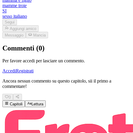
mamma e figlio
mamme troie
SI
sesso italiano
Segui
Aggiungi amico
Messaggio
Mancia
Commenti (0)
Per favore accedi per lasciare un commento.
Accedi
Registrati
Ancora nessun commento su questo capitolo, sii il primo a
commentare!
0
Capitoli
Lettura