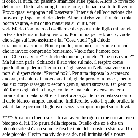
il collo, la nuca, mi passano smaniose sulle spalle. Allora lo rovescio
del tutto sul letto, alzandogli il maglione, e lo bacio su tutto il ventre.
Provo quasi vergogna nell’osservare l’intensità dell’eccitazione che
provoco, gli spasimi di desiderio. Allora mi risolvo a fare della mia
bocca vagina, e mi chino mansueta su di lui, per
soddisfarlo.Comincio ad oscillare col capo ma mio figlio mi prende
la testa tra le mani distogliendomi. Poi mi tira per le braccia, vuole
che salga sul letto assieme a lui.“Cosa vuoi?” gli chiedo,
sdraiandomi accanto. Non risponde , non può, non vuole dire ciò
che io invece comprendo benissimo. Vuole fare l’amore con
me.“Che cosa vuoi?”. Gli chiedo ancora, crudele. “Che cosa vuoi?”.
Ma lui non parla. Schiaccia il suo viso sul mio, il respiro come
quello di un puledro.“Per ora no.” gli sussurro.Nella sua voce una
nota di disperazione: “Perché no?”. Per tutta risposta lo accarezzo
ancora , mi chino di nuovo su di lui, glielo prendo in bocca, mentre
dal suo corpo rassegnato escono gemiti, ansiti strozzati. Un gemito
più forte degli altri, a lungo tenuto, e una calda e densa materia
inonda il mio palato.Oltre la finestra scorgo i tetti dei palazzi contro
il cielo bianco, ampio, anonimo, indifferente, sotto il quale brulica la
vita di tante persone.Deglutisco senza scompormi quel siero di vita.
****Ormai mi chiedo se sia lui ad avere bisogno di me o io ad avere
bisogno di lui. Ho paura della risposta. Quello che so è che un
piccolo sole si è acceso nelle fosche tinte della nostra esistenza. Un
sole piccolo, illecito ma vivido e caldo, nell’intimità della nostra