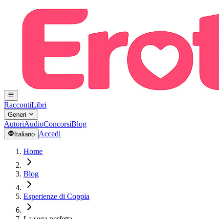
Racconti
Libri
Generi
Autori
Audio
Concorsi
Blog
Accedi
Italiano
Home
Blog
Esperienze di Coppia
La sega perfetta