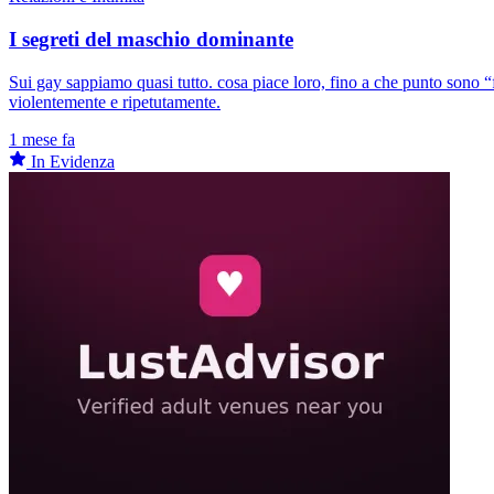
I segreti del maschio dominante
Sui gay sappiamo quasi tutto. cosa piace loro, fino a che punto sono “
violentemente e ripetutamente.
1 mese fa
In Evidenza