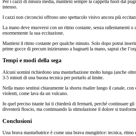
Per i cazzi di misura media, mantieni sempre la cappella fuori dal pug
intenso.
I cazzi non circoncisi offrono uno spettacolo visivo ancora più eccitan
La mano deve muoversi con un ritmo costante, senza rallentamenti o ac
enormemente la sua eccitazione.
Mantieni il ritmo costante per qualche minuto. Solo dopo potrai inseri
prime gocce di precum inizieranno a bagnarti la mano, saprai che l’or
Tempi e modi della sega
Alcuni uomini richiedono una masturbazione molto lunga (anche oltre i 1
3-5 minuti di una buona tecnica per portarlo al limite.
Nella mano sentirai chiaramente la sborra risalire lungo il canale, con 
violenti, come lava da un vulcano.
In quel preciso istante lui ti chiederà di fermarti, perché continuare g
diventerà floscio, ma continuando la stimolazione il dolore si trasfor
Conclusioni
Una brava masturbatrice è come una brava mungitrice: tecnica, ritmo e s