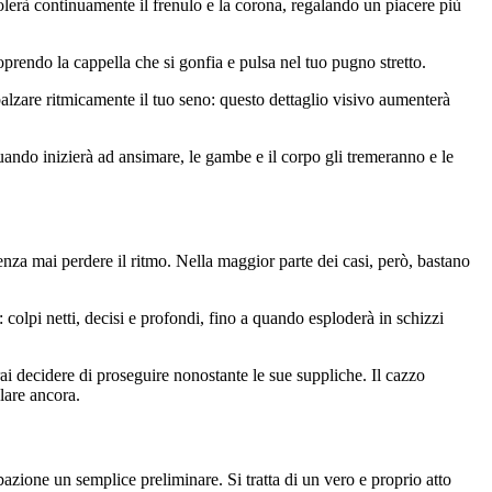
olerà continuamente il frenulo e la corona, regalando un piacere più
oprendo la cappella che si gonfia e pulsa nel tuo pugno stretto.
alzare ritmicamente il tuo seno: questo dettaglio visivo aumenterà
uando inizierà ad ansimare, le gambe e il corpo gli tremeranno e le
enza mai perdere il ritmo. Nella maggior parte dei casi, però, bastano
 colpi netti, decisi e profondi, fino a quando esploderà in schizzi
rai decidere di proseguire nonostante le sue suppliche. Il cazzo
lare ancora.
azione un semplice preliminare. Si tratta di un vero e proprio atto