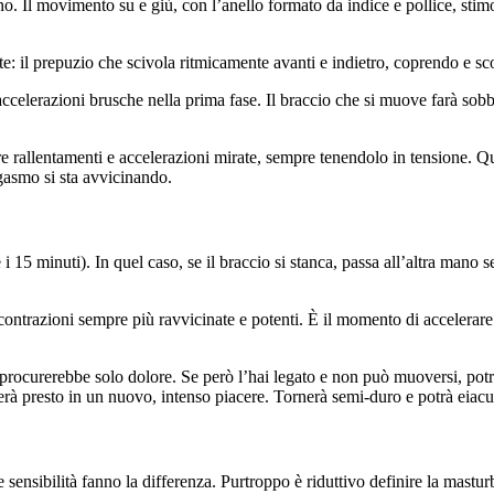
no. Il movimento su e giù, con l’anello formato da indice e pollice, stim
te: il prepuzio che scivola ritmicamente avanti e indietro, coprendo e sc
celerazioni brusche nella prima fase. Il braccio che si muove farà sobb
re rallentamenti e accelerazioni mirate, sempre tenendolo in tensione. Q
gasmo si sta avvicinando.
5 minuti). In quel caso, se il braccio si stanca, passa all’altra mano s
contrazioni sempre più ravvicinate e potenti. È il momento di accelerare:
li procurerebbe solo dolore. Se però l’hai legato e non può muoversi, pot
merà presto in un nuovo, intenso piacere. Tornerà semi-duro e potrà eiacu
ensibilità fanno la differenza. Purtroppo è riduttivo definire la masturb